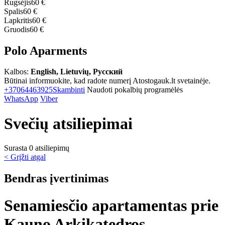
Rugsėjis
60 €
Spalis
60 €
Lapkritis
60 €
Gruodis
60 €
Polo Aparments
Kalbos:
English, Lietuvių, Русский
Būtinai informuokite, kad radote numerį Atostogauk.lt svetainėje.
+37064463925
Skambinti
Naudoti pokalbių programėlės
WhatsApp
Viber
Svečių atsiliepimai
Surasta 0 atsiliepimų
< Grįžti atgal
Bendras įvertinimas
Senamiesčio apartamentas prie
Kauno Arkikatedros