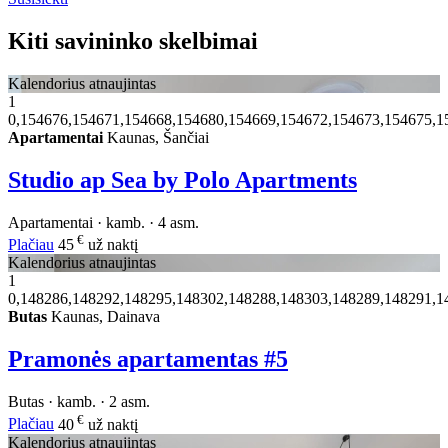
Kiti savininko skelbimai
Kalendorius atnaujintas
1
0,154676,154671,154668,154680,154669,154672,154673,154675,1
Apartamentai
Kaunas, Šančiai
Studio ap Sea by Polo Apartments
Apartamentai · kamb. · 4 asm.
€
Plačiau
45
už naktį
Kalendorius atnaujintas
1
0,148286,148292,148295,148302,148288,148303,148289,148291,1
Butas
Kaunas, Dainava
Pramonės apartamentas #5
Butas · kamb. · 2 asm.
€
Plačiau
40
už naktį
Kalendorius atnaujintas