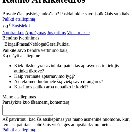
Buvote čia apsistoję anksčiau? Pasidalinkite savo įspūdžiais su kitais
Palikti atsiliepimą
€
Susisiekti
60
Nuotraukos
Aprašymas
Jus priims
Vieta mieste
Bendras įvertinimas
Blogai
Prastai
Neblogai
Gerai
Puikiai
Palikite savo bendra vertinimo balą
Ką rašyti atsiliepime
Kiek tikslus yra savininko pateiktas aprašymas ir kiek jis
atitinka tikrovę?
Kaip vertinate aptarnavimo lygį?
Ar rekomenduotumėte šią vietą savo draugams?
Kas Jums patiko arba nepatiko ir kodėl?
Mano atsiliepimas
Parašykite kuo išsamesnį komentarą
Aš patvirtinu, kad šis atsiliepimas yra mano asmeninė nuomonė, kuri
remiasi patirtais įspūdžiais viešnagės ar apsilankymo metu.
Palikti atsiliepimą