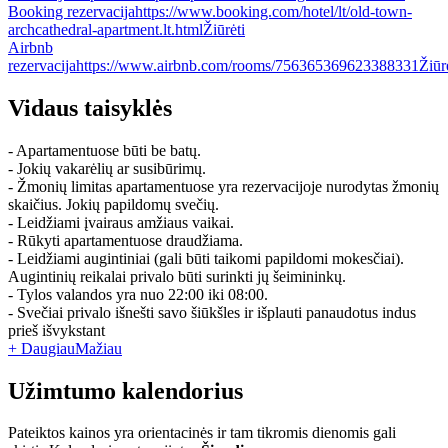
Booking rezervacija
https://www.booking.com/hotel/lt/old-town-
archcathedral-apartment.lt.html
Žiūrėti
Airbnb
rezervacija
https://www.airbnb.com/rooms/756365369623388331
Žiūr
Vidaus taisyklės
- Apartamentuose būti be batų.
- Jokių vakarėlių ar susibūrimų.
- Žmonių limitas apartamentuose yra rezervacijoje nurodytas žmonių
skaičius. Jokių papildomų svečių.
- Leidžiami įvairaus amžiaus vaikai.
- Rūkyti apartamentuose draudžiama.
- Leidžiami augintiniai (gali būti taikomi papildomi mokesčiai).
Augintinių reikalai privalo būti surinkti jų šeimininkų.
- Tylos valandos yra nuo 22:00 iki 08:00.
- Svečiai privalo išnešti savo šiūkšles ir išplauti panaudotus indus
prieš išvykstant
+ Daugiau
Mažiau
Užimtumo kalendorius
Pateiktos kainos yra orientacinės ir tam tikromis dienomis gali