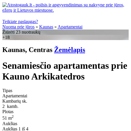
Teikiate paslaugas?
Nuoma prie jūros
»
Kaunas
»
Apartamentai
Žiūrėti 23 nuotraukų
+18
Kaunas, Centras
Žemėlapis
Senamiesčio apartamentas prie
Kauno Arkikatedros
Tipas
Apartamentai
Kambarių sk.
2
kamb.
Plotas
2
51 m
Aukštas
Aukštas
1 iš 4