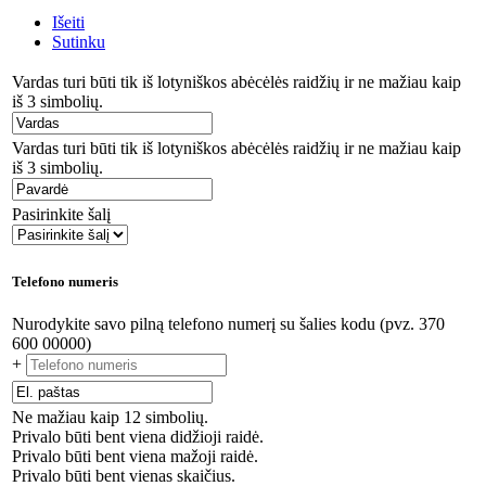
Išeiti
Sutinku
Vardas turi būti tik iš lotyniškos abėcėlės raidžių ir ne mažiau kaip
iš 3 simbolių.
Vardas turi būti tik iš lotyniškos abėcėlės raidžių ir ne mažiau kaip
iš 3 simbolių.
Pasirinkite šalį
Telefono numeris
Nurodykite savo pilną telefono numerį su šalies kodu (pvz. 370
600 00000)
+
Ne mažiau kaip 12 simbolių.
Privalo būti bent viena didžioji raidė.
Privalo būti bent viena mažoji raidė.
Privalo būti bent vienas skaičius.