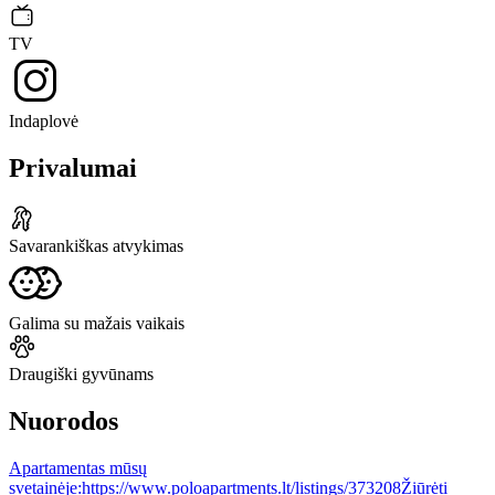
TV
Indaplovė
Privalumai
Savarankiškas atvykimas
Galima su mažais vaikais
Draugiški gyvūnams
Nuorodos
Apartamentas mūsų
svetainėje:
https://www.poloapartments.lt/listings/373208
Žiūrėti