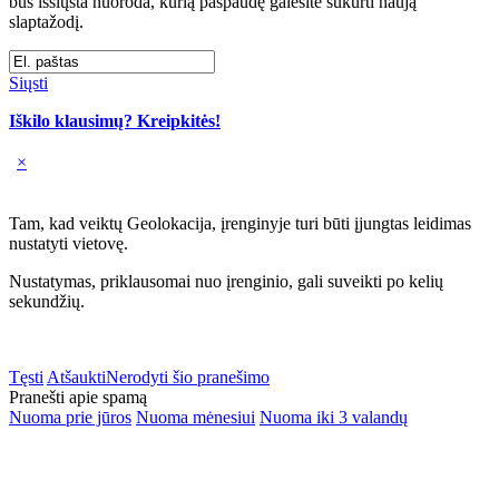
bus išsiųsta nuoroda, kurią paspaudę galėsite sukurti naują
slaptažodį.
Siųsti
Iškilo klausimų? Kreipkitės!
×
Tam, kad veiktų Geolokacija, įrenginyje turi būti įjungtas leidimas
nustatyti vietovę.
Nustatymas, priklausomai nuo įrenginio, gali suveikti po kelių
sekundžių.
Tęsti
Atšaukti
Nerodyti šio pranešimo
Pranešti apie spamą
Nuoma prie jūros
Nuoma mėnesiui
Nuoma iki 3 valandų