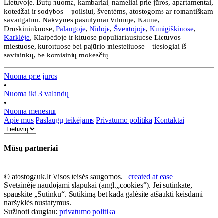
Lietuvoje. Butų nuoma, kambariai, nameliai prie jūros, apartamentai,
kotedžai ir sodybos – poilsiui, šventėms, atostogoms ar romantiškam
savaitgaliui. Nakvynės pasiūlymai Vilniuje, Kaune,
Druskininkuose,
Palangoje
,
Nidoje
,
Šventojoje
,
Kunigiškiuose
,
Karklėje
, Klaipėdoje ir kituose populiariausiuose Lietuvos
miestuose, kurortuose bei pajūrio miesteliuose – tiesiogiai iš
savininkų, be komisinių mokesčių.
Nuoma prie jūros
•
Nuoma iki 3 valandų
•
Nuoma mėnesiui
Apie mus
Paslaugų teikėjams
Privatumo politika
Kontaktai
Mūsų partneriai
© atostogauk.lt Visos teisės saugomos.
created at ease
Svetainėje naudojami slapukai (angl.„cookies“). Jei sutinkate,
spauskite „Sutinku“. Sutikimą bet kada galėsite atšaukti keisdami
naršyklės nustatymus.
Sužinoti daugiau:
privatumo politika