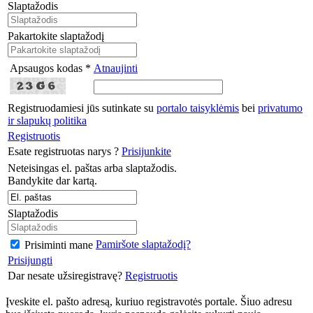
Slaptažodis
Pakartokite slaptažodį
Apsaugos kodas *
Atnaujinti
Registruodamiesi jūs sutinkate su
portalo taisyklėmis
bei
privatumo
ir slapukų politika
Registruotis
Esate registruotas narys ?
Prisijunkite
Neteisingas el. paštas arba slaptažodis.
Bandykite dar kartą.
Slaptažodis
Pamiršote slaptažodį?
Prisiminti mane
Prisijungti
Dar nesate užsiregistravę?
Registruotis
Įveskite el. pašto adresą, kuriuo registravotės portale. Šiuo adresu