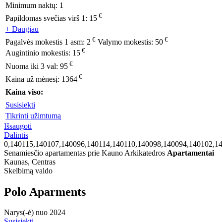
Minimum naktų:
1
€
Papildomas svečias virš 1:
15
+ Daugiau
€
€
Pagalvės mokestis 1 asm:
2
Valymo mokestis:
50
€
Augintinio mokestis:
15
€
Nuoma iki 3 val:
95
€
Kaina už mėnesį:
1364
Kaina viso:
Susisiekti
Tikrinti užimtumą
Išsaugoti
Dalintis
0,140115,140107,140096,140114,140110,140098,140094,140102,1
Senamiesčio apartamentas prie Kauno Arkikatedros
Apartamentai
Kaunas, Centras
Skelbimą valdo
Polo Aparments
Narys(-ė) nuo 2024
Susisiekti