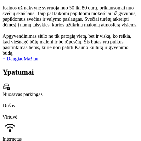
Kainos už nakvynę svyruoja nuo 50 iki 80 eurų, priklausomai nuo
svečių skaičiaus. Taip pat taikomi papildomi mokesčiai už gyvūnus,
papildomus svečius ir valymo paslaugas. Svečiai turėtų atkreipti
dėmesį į namų taisykles, kurios užtikrina malonią atmosferą visiems.
Apgyvendinimas siūlo ne tik patogią vietą, bet ir viską, ko reikia,
kad viešnagė būtų maloni ir be rūpesčių. Šis butas yra puikus
pasirinkimas tiems, kurie nori patirti Kauno kultūrą ir gyvenimo
būdą.
+ Daugiau
Mažiau
Ypatumai
Nuosavas parkingas
Dušas
Virtuvė
Internetas