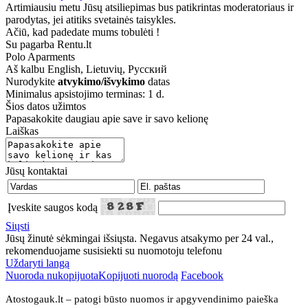
Artimiausiu metu Jūsų atsiliepimas bus patikrintas moderatoriaus ir
parodytas, jei atitiks svetainės taisykles.
Ačiū, kad padedate mums tobulėti !
Su pagarba Rentu.lt
Polo Aparments
Aš kalbu
English, Lietuvių, Русский
Nurodykite
atvykimo/išvykimo
datas
Minimalus apsistojimo terminas: 1 d.
Šios datos užimtos
Papasakokite daugiau apie save ir savo kelionę
Laiškas
Jūsų kontaktai
Įveskite saugos kodą
Siųsti
Jūsų žinutė sėkmingai išsiųsta. Negavus atsakymo per 24 val.,
rekomenduojame susisiekti su nuomotoju telefonu
Uždaryti langą
Nuoroda nukopijuota
Kopijuoti nuorodą
Facebook
Atostogauk.lt – patogi būsto nuomos ir apgyvendinimo paieška