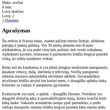
Maks. svečiai
4
asm.
Lovų skaičius
Lovų:
2
+ Daugiau
Aprašymas
Šis erdvus ir šviesus butas, esantis pačioje miesto širdyje, užtikrina
patogią ir jaukią aplinką. Vos 50 metrų atstumu nuo Kauno
arkikatedros, jis yra puiki vieta tiek poilsiui, tiek verslo reikalams.
Aplinkinės kavinės, restoranai ir parduotuvės leidžia lengvai pasiekti
viską, ko reikia kasdienei veiklai.
Butas turi du kambarius ir yra pilnai įrengtas moderniais patogumais,
įskaitant virtuvę, dušą, internetą ir televiziją. Svečių patogumui
siūloma nuosava automobilių stovėjimo aikštelė. Savarankiškas
atvykimas leidžia atvykti bet kuriuo metu, o draugiška aplinka tinka
šeimoms su vaikais ir naminiams gyvūnams.
Kaimynystė yra rami, o aplink – draugiški žmonės. Netoliese yra
daugybė dviračių takų ir pasivaikščiojimo trasų, kurios kviečia leisti
laiką lauke. Vakarais senamiestis tampa ypač patrauklus, o puiki
viešojo transporto sistema leidžia lengvai pasiekti kitas miesto dalis.