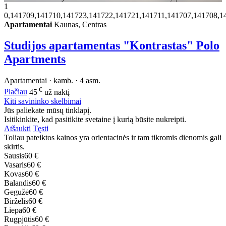
1
0,141709,141710,141723,141722,141721,141711,141707,141708,1
Apartamentai
Kaunas, Centras
Studijos apartamentas "Kontrastas" Polo
Apartments
Apartamentai · kamb. · 4 asm.
€
Plačiau
45
už naktį
Kiti savininko skelbimai
Jūs paliekate mūsų tinklapį.
Isitikinkite, kad pasitikite svetaine į kurią būsite nukreipti.
Atšaukti
Tęsti
Toliau pateiktos kainos yra orientacinės ir tam tikromis dienomis gali
skirtis.
Sausis
60 €
Vasaris
60 €
Kovas
60 €
Balandis
60 €
Gegužė
60 €
Birželis
60 €
Liepa
60 €
Rugpjūtis
60 €