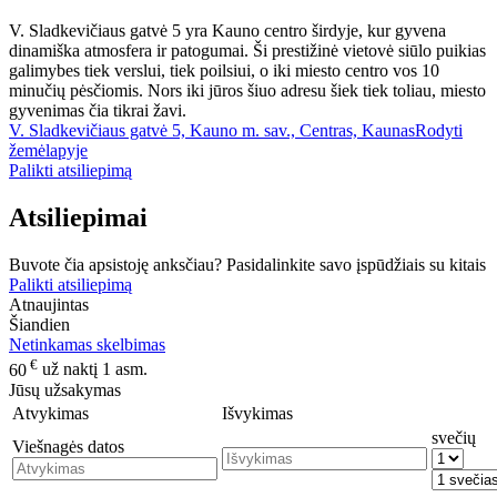
V. Sladkevičiaus gatvė 5 yra Kauno centro širdyje, kur gyvena
dinamiška atmosfera ir patogumai. Ši prestižinė vietovė siūlo puikias
galimybes tiek verslui, tiek poilsiui, o iki miesto centro vos 10
minučių pėsčiomis. Nors iki jūros šiuo adresu šiek tiek toliau, miesto
gyvenimas čia tikrai žavi.
V. Sladkevičiaus gatvė 5, Kauno m. sav., Centras, Kaunas
Rodyti
žemėlapyje
Palikti atsiliepimą
Atsiliepimai
Buvote čia apsistoję anksčiau? Pasidalinkite savo įspūdžiais su kitais
Palikti atsiliepimą
Atnaujintas
Šiandien
Netinkamas skelbimas
€
60
už naktį 1 asm.
Jūsų užsakymas
Atvykimas
Išvykimas
svečių
Viešnagės datos