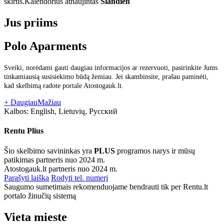
skirtis.
Kalendorius atnaujintas
Šiandien
Jus priims
Polo Aparments
Sveiki, norėdami gauti daugiau informacijos ar rezervuoti, pasirinkite Jums
tinkamiausią susisiekimo būdą žemiau. Jei skambinsite, prašau paminėti,
kad skelbimą radote portale Atostogauk.lt.
+ Daugiau
Mažiau
Kalbos:
English, Lietuvių, Русский
Rentu Plius
Šio skelbimo savininkas yra
PLUS
programos narys ir mūsų
patikimas partneris nuo 2024 m.
Atostogauk.lt partneris nuo 2024 m.
Parašyti laišką
Rodyti tel. numerį
Saugumo sumetimais rekomenduojame bendrauti tik per Rentu.lt
portalo žinučių sistemą
Vieta mieste