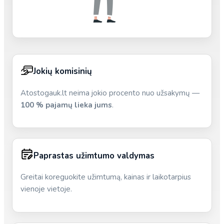
Jokių komisinių
Atostogauk.lt neima jokio procento nuo užsakymų —
100 % pajamų lieka jums
.
Paprastas užimtumo valdymas
Greitai koreguokite užimtumą, kainas ir laikotarpius
vienoje vietoje.