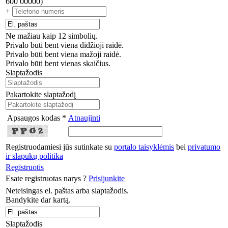
600 00000)
+
Ne mažiau kaip 12 simbolių.
Privalo būti bent viena didžioji raidė.
Privalo būti bent viena mažoji raidė.
Privalo būti bent vienas skaičius.
Slaptažodis
Pakartokite slaptažodį
Apsaugos kodas *
Atnaujinti
Registruodamiesi jūs sutinkate su
portalo taisyklėmis
bei
privatumo
ir slapukų politika
Registruotis
Esate registruotas narys ?
Prisijunkite
Neteisingas el. paštas arba slaptažodis.
Bandykite dar kartą.
Slaptažodis