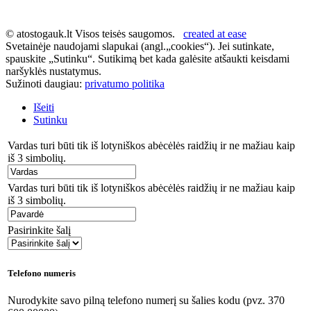
© atostogauk.lt Visos teisės saugomos.
created at ease
Svetainėje naudojami slapukai (angl.„cookies“). Jei sutinkate,
spauskite „Sutinku“. Sutikimą bet kada galėsite atšaukti keisdami
naršyklės nustatymus.
Sužinoti daugiau:
privatumo politika
Išeiti
Sutinku
Vardas turi būti tik iš lotyniškos abėcėlės raidžių ir ne mažiau kaip
iš 3 simbolių.
Vardas turi būti tik iš lotyniškos abėcėlės raidžių ir ne mažiau kaip
iš 3 simbolių.
Pasirinkite šalį
Telefono numeris
Nurodykite savo pilną telefono numerį su šalies kodu (pvz. 370