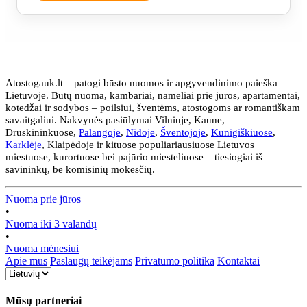
Atostogauk.lt – patogi būsto nuomos ir apgyvendinimo paieška
Lietuvoje. Butų nuoma, kambariai, nameliai prie jūros, apartamentai,
kotedžai ir sodybos – poilsiui, šventėms, atostogoms ar romantiškam
savaitgaliui. Nakvynės pasiūlymai Vilniuje, Kaune,
Druskininkuose,
Palangoje
,
Nidoje
,
Šventojoje
,
Kunigiškiuose
,
Karklėje
, Klaipėdoje ir kituose populiariausiuose Lietuvos
miestuose, kurortuose bei pajūrio miesteliuose – tiesiogiai iš
savininkų, be komisinių mokesčių.
Nuoma prie jūros
•
Nuoma iki 3 valandų
•
Nuoma mėnesiui
Apie mus
Paslaugų teikėjams
Privatumo politika
Kontaktai
Mūsų partneriai