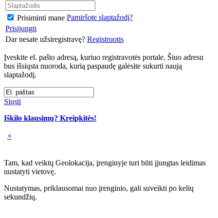
Pamiršote slaptažodį?
Prisiminti mane
Prisijungti
Dar nesate užsiregistravę?
Registruotis
Įveskite el. pašto adresą, kuriuo registravotės portale. Šiuo adresu
bus išsiųsta nuoroda, kurią paspaudę galėsite sukurti naują
slaptažodį.
Siųsti
Iškilo klausimų? Kreipkitės!
×
Tam, kad veiktų Geolokacija, įrenginyje turi būti įjungtas leidimas
nustatyti vietovę.
Nustatymas, priklausomai nuo įrenginio, gali suveikti po kelių
sekundžių.