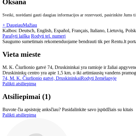
Oksana
Sveiki, norėdami gauti daugiau informacijos ar rezervuoti, pasirinkite Jums t
+ Daugiau
Mažiau
Kalbos:
Deutsch, English, Español, Français, Italiano, Lietuvių, Pols
Parašyti laišką
Rodyti tel. numerį
Saugumo sumetimais rekomenduojame bendrauti tik per Rentu.lt porta
Vieta mieste
M. K. Čiurlionio gatvė 74, Druskininkai yra ramioje ir žaliai apgyvendi
Druskininkų centro yra apie 1,5 km, o iki artimiausių vandens pramogų
74, M. K. Čiurlionio gatvė, Druskininkai
Rodyti žemėlapyje
Palikti atsiliepimą
Atsiliepimai
(1)
Buvote čia apsistoję anksčiau? Pasidalinkite savo įspūdžiais su kitais
Palikti atsiliepimą