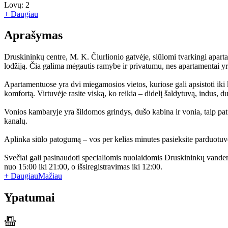
Lovų:
2
+ Daugiau
Aprašymas
Druskininkų centre, M. K. Čiurlionio gatvėje, siūlomi tvarkingi apartam
lodžiją. Čia galima mėgautis ramybe ir privatumu, nes apartamentai yra
Apartamentuose yra dvi miegamosios vietos, kuriose gali apsistoti iki
komfortą. Virtuvėje rasite viską, ko reikia – didelį šaldytuvą, indus, 
Vonios kambaryje yra šildomos grindys, dušo kabina ir vonia, taip pat
kanalų.
Aplinka siūlo patogumą – vos per kelias minutes pasieksite parduotuve
Svečiai gali pasinaudoti specialiomis nuolaidomis Druskininkų vanden
nuo 15:00 iki 21:00, o išsiregistravimas iki 12:00.
+ Daugiau
Mažiau
Ypatumai