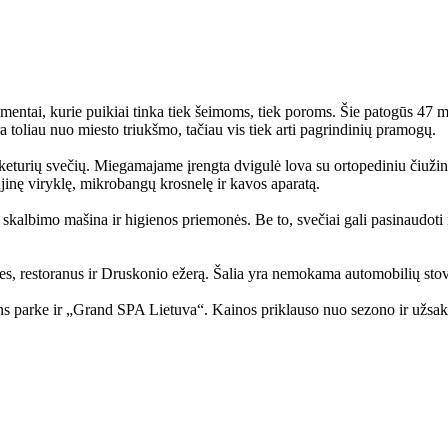
entai, kurie puikiai tinka tiek šeimoms, tiek poroms. Šie patogūs 47 m² 
 toliau nuo miesto triukšmo, tačiau vis tiek arti pagrindinių pramogų.
 keturių svečių. Miegamajame įrengta dvigulė lova su ortopediniu čiužin
dujinę viryklę, mikrobangų krosnelę ir kavos aparatą.
 skalbimo mašina ir higienos priemonės. Be to, svečiai gali pasinaudot
s, restoranus ir Druskonio ežerą. Šalia yra nemokama automobilių stovėj
s parke ir „Grand SPA Lietuva“. Kainos priklauso nuo sezono ir užsakom