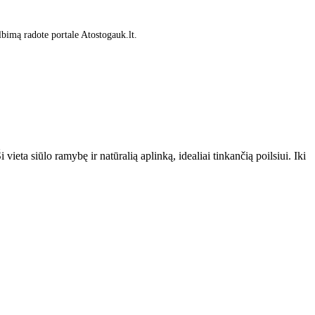
lbimą radote portale Atostogauk.lt.
ieta siūlo ramybę ir natūralią aplinką, idealiai tinkančią poilsiui. Iki