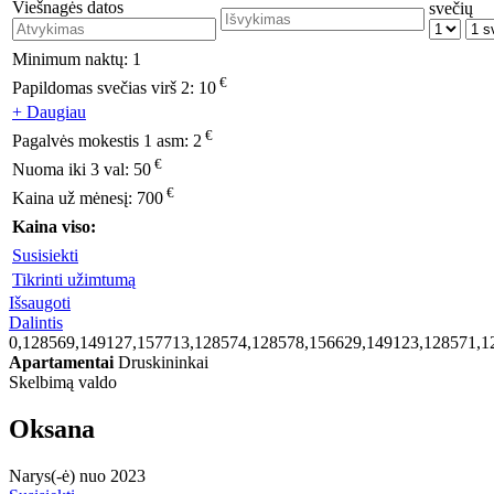
Viešnagės datos
svečių
Minimum naktų:
1
€
Papildomas svečias virš 2:
10
+ Daugiau
€
Pagalvės mokestis 1 asm:
2
€
Nuoma iki 3 val:
50
€
Kaina už mėnesį:
700
Kaina viso:
Susisiekti
Tikrinti užimtumą
Išsaugoti
Dalintis
0,128569,149127,157713,128574,128578,156629,149123,128571,1
Apartamentai
Druskininkai
Skelbimą valdo
Oksana
Narys(-ė) nuo 2023