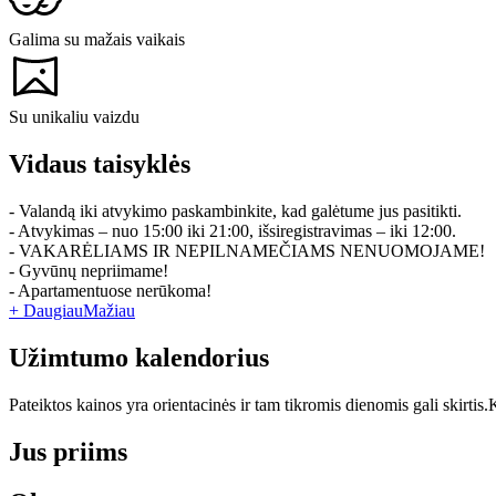
Galima su mažais vaikais
Su unikaliu vaizdu
Vidaus taisyklės
- Valandą iki atvykimo paskambinkite, kad galėtume jus pasitikti.
- Atvykimas – nuo 15:00 iki 21:00, išsiregistravimas – iki 12:00.
- VAKARĖLIAMS IR NEPILNAMEČIAMS NENUOMOJAME!
- Gyvūnų nepriimame!
- Apartamentuose nerūkoma!
+ Daugiau
Mažiau
Užimtumo kalendorius
Pateiktos kainos yra orientacinės ir tam tikromis dienomis gali skirtis.
K
Jus priims