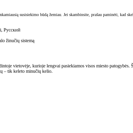
inkamiausią susisiekimo būdą žemiau. Jei skambinsite, prašau paminėti, kad ske
ki, Русский
lo žinučių sistemą
ntoje vietovėje, kurioje lengvai pasiekiamos visos miesto patogybės. Ši v
 – tik keleto minučių kelio.