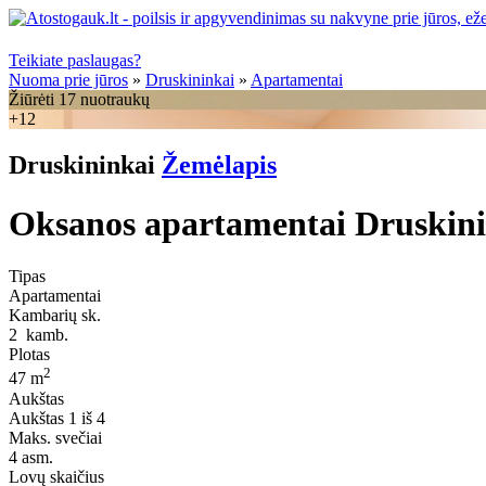
Teikiate paslaugas?
Nuoma prie jūros
»
Druskininkai
»
Apartamentai
Žiūrėti 17 nuotraukų
+12
Druskininkai
Žemėlapis
Oksanos apartamentai Druskinin
Tipas
Apartamentai
Kambarių sk.
2
kamb.
Plotas
2
47 m
Aukštas
Aukštas
1 iš 4
Maks. svečiai
4
asm.
Lovų skaičius