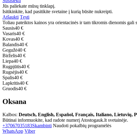
Susisiekti
Jūs paliekate mūsų tinklapį.
Isitikinkite, kad pasitikite svetaine į kurią būsite nukreipti.
Atšaukti
Tęsti
Toliau pateiktos kainos yra orientacinės ir tam tikromis dienomis gali sk
Sausis
40 €
Vasaris
40 €
Kovas
40 €
Balandis
40 €
Gegužė
40 €
Birželis
40 €
Liepa
40 €
Rugpjūtis
40 €
Rugsėjis
40 €
Spalis
40 €
Lapkritis
40 €
Gruodis
40 €
Oksana
Kalbos:
Deutsch, English, Español, Français, Italiano, Lietuvių, 
Būtinai informuokite, kad radote numerį Atostogauk.lt svetainėje.
+37067035183
Skambinti
Naudoti pokalbių programėlės
WhatsApp
Viber