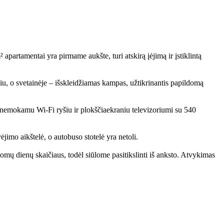
apartamentai yra pirmame aukšte, turi atskirą įėjimą ir įstiklintą
iu, o svetainėje – išskleidžiamas kampas, užtikrinantis papildomą
i nemokamu Wi-Fi ryšiu ir plokščiaekraniu televizoriumi su 540
imo aikštelė, o autobuso stotelė yra netoli.
ų dienų skaičiaus, todėl siūlome pasitikslinti iš anksto. Atvykimas