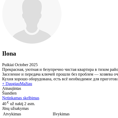
Ilona
Puikiai
October 2025
Прекрасная, уютная и безупречно чистая квартира в тихом ра
Заселение и передача ключей прошли без проблем — хозяева оч
Кухня хорошо оборудована, есть всё необходимое для пригото
+ Daugiau
Mažiau
Atnaujintas
Šiandien
Netinkamas skelbimas
€
40
už naktį 2 asm.
Jūsų užsakymas
Atvykimas
Išvykimas