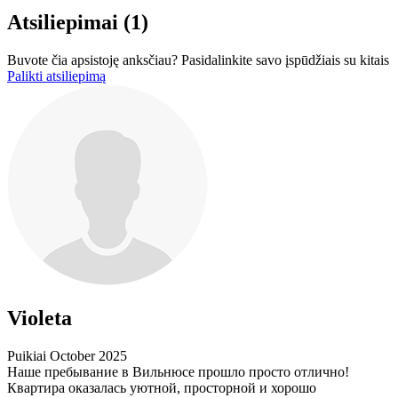
Atsiliepimai
(1)
Buvote čia apsistoję anksčiau? Pasidalinkite savo įspūdžiais su kitais
Palikti atsiliepimą
Violeta
Puikiai
October 2025
Наше пребывание в Вильнюсе прошло просто отлично!
Квартира оказалась уютной, просторной и хорошо