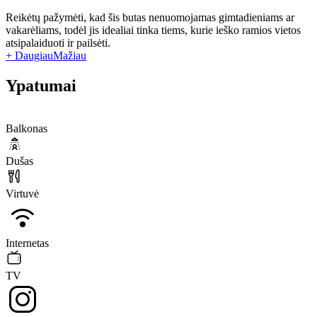
Reikėtų pažymėti, kad šis butas nenuomojamas gimtadieniams ar
vakarėliams, todėl jis idealiai tinka tiems, kurie ieško ramios vietos
atsipalaiduoti ir pailsėti.
+ Daugiau
Mažiau
Ypatumai
Balkonas
Dušas
Virtuvė
Internetas
TV