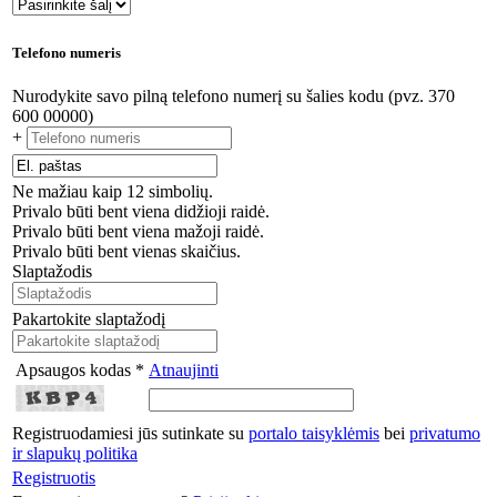
Telefono numeris
Nurodykite savo pilną telefono numerį su šalies kodu (pvz. 370
600 00000)
+
Ne mažiau kaip 12 simbolių.
Privalo būti bent viena didžioji raidė.
Privalo būti bent viena mažoji raidė.
Privalo būti bent vienas skaičius.
Slaptažodis
Pakartokite slaptažodį
Apsaugos kodas *
Atnaujinti
Registruodamiesi jūs sutinkate su
portalo taisyklėmis
bei
privatumo
ir slapukų politika
Registruotis