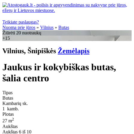
Teikiate paslaugas?
Nuoma prie jūros
»
Vilnius
»
Butas
Žiūrėti 20 nuotraukų
+15
Vilnius, Šnipiškės
Žemėlapis
Jaukus ir kokybiškas butas,
šalia centro
Tipas
Butas
Kambarių sk.
1
kamb.
Plotas
2
27 m
Aukštas
Aukštas
6 iš 10