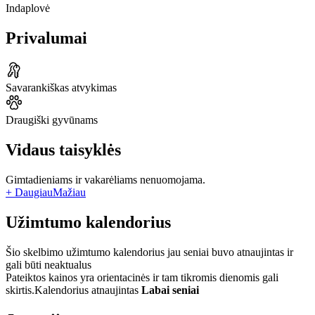
Indaplovė
Privalumai
Savarankiškas atvykimas
Draugiški gyvūnams
Vidaus taisyklės
Gimtadieniams ir vakarėliams nenuomojama.
+ Daugiau
Mažiau
Užimtumo kalendorius
Šio skelbimo užimtumo kalendorius jau seniai buvo atnaujintas ir
gali būti neaktualus
Pateiktos kainos yra orientacinės ir tam tikromis dienomis gali
skirtis.
Kalendorius atnaujintas
Labai seniai