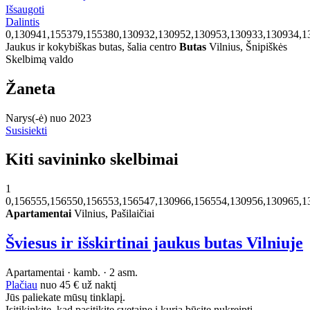
Išsaugoti
Dalintis
0,130941,155379,155380,130932,130952,130953,130933,130934,1
Jaukus ir kokybiškas butas, šalia centro
Butas
Vilnius, Šnipiškės
Skelbimą valdo
Žaneta
Narys(-ė) nuo 2023
Susisiekti
Kiti savininko skelbimai
1
0,156555,156550,156553,156547,130966,156554,130956,130965,1
Apartamentai
Vilnius, Pašilaičiai
Šviesus ir išskirtinai jaukus butas Vilniuje
Apartamentai · kamb. · 2 asm.
Plačiau
nuo
45 €
už naktį
Jūs paliekate mūsų tinklapį.
Isitikinkite, kad pasitikite svetaine į kurią būsite nukreipti.