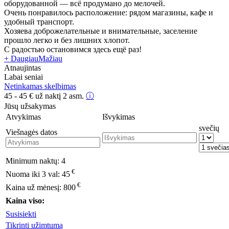
оборудованной — всё продумано до мелочей.
Очень понравилось расположение: рядом магазины, кафе и
удобный транспорт.
Хозяева доброжелательные и внимательные, заселение
прошло легко и без лишних хлопот.
С радостью остановимся здесь ещё раз!
+ Daugiau
Mažiau
Atnaujintas
Labai seniai
Netinkamas skelbimas
45 - 45
€
už naktį 2 asm.
ⓘ
Jūsų užsakymas
Atvykimas
Išvykimas
svečių
Viešnagės datos
Minimum naktų:
4
€
Nuoma iki 3 val:
45
€
Kaina už mėnesį:
800
Kaina viso:
Susisiekti
Tikrinti užimtumą