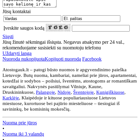
Jūsų kontaktai
Įveskite saugos kodą
Siųsti
Jūsų žinutė sėkmingai išsiųsta. Negavus atsakymo per 24 val.,
rekomenduojame susisiekti su nuomotoju telefonu
Uždaryti langą
Nuoroda nukopijuota
Kopijuoti nuorodą
Facebook
Atostogauk.lt – patogi būsto nuomos ir apgyvendinimo paieška
Lietuvoje. Butų nuoma, kambariai, nameliai prie jūros, apartamentai,
kotedžai ir sodybos – poilsiui, šventėms, atostogoms ar romantiškam
savaitgaliui. Nakvynės pasiūlymai Vilniuje, Kaune,
Druskininkuose,
Palangoje
,
Nidoje
,
Šventojoje
,
Kunigiškiuose
,
Karklėje
, Klaipėdoje ir kituose populiariausiuose Lietuvos
miestuose, kurortuose bei pajūrio miesteliuose – tiesiogiai iš
savininkų, be komisinių mokesčių.
Nuoma prie jūros
•
Nuoma iki 3 valandų
•