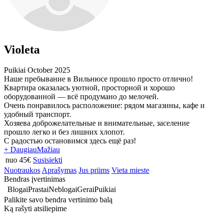
Violeta
Puikiai
October 2025
Наше пребывание в Вильнюсе прошло просто отлично!
Квартира оказалась уютной, просторной и хорошо
оборудованной — всё продумано до мелочей.
Очень понравилось расположение: рядом магазины, кафе и
удобный транспорт.
Хозяева доброжелательные и внимательные, заселение
прошло легко и без лишних хлопот.
С радостью остановимся здесь ещё раз!
+ Daugiau
Mažiau
nuo 45€
Susisiekti
Nuotraukos
Aprašymas
Jus priims
Vieta mieste
Bendras įvertinimas
Blogai
Prastai
Neblogai
Gerai
Puikiai
Palikite savo bendra vertinimo balą
Ką rašyti atsiliepime