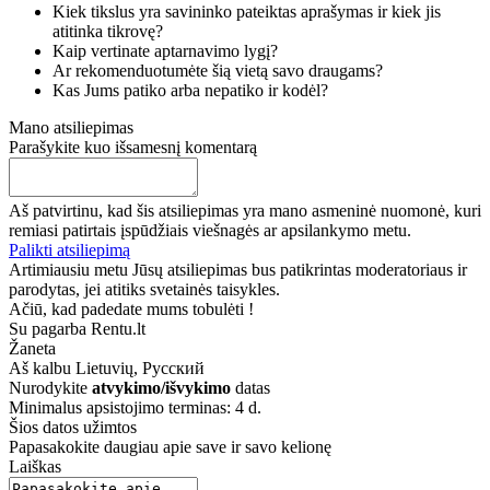
Kiek tikslus yra savininko pateiktas aprašymas ir kiek jis
atitinka tikrovę?
Kaip vertinate aptarnavimo lygį?
Ar rekomenduotumėte šią vietą savo draugams?
Kas Jums patiko arba nepatiko ir kodėl?
Mano atsiliepimas
Parašykite kuo išsamesnį komentarą
Aš patvirtinu, kad šis atsiliepimas yra mano asmeninė nuomonė, kuri
remiasi patirtais įspūdžiais viešnagės ar apsilankymo metu.
Palikti atsiliepimą
Artimiausiu metu Jūsų atsiliepimas bus patikrintas moderatoriaus ir
parodytas, jei atitiks svetainės taisykles.
Ačiū, kad padedate mums tobulėti !
Su pagarba Rentu.lt
Žaneta
Aš kalbu
Lietuvių, Русский
Nurodykite
atvykimo/išvykimo
datas
Minimalus apsistojimo terminas: 4 d.
Šios datos užimtos
Papasakokite daugiau apie save ir savo kelionę
Laiškas