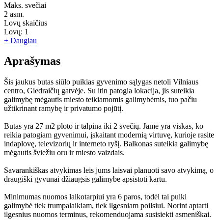
Maks. svečiai
2
asm.
Lovų skaičius
Lovų:
1
+ Daugiau
Aprašymas
Šis jaukus butas siūlo puikias gyvenimo sąlygas netoli Vilniaus
centro, Giedraičių gatvėje. Su itin patogia lokacija, jis suteikia
galimybę mėgautis miesto teikiamomis galimybėmis, tuo pačiu
užtikrinant ramybę ir privatumo pojūtį.
Butas yra 27 m2 ploto ir talpina iki 2 svečių. Jame yra viskas, ko
reikia patogiam gyvenimui, įskaitant modernią virtuvę, kurioje rasite
indaplovę, televizorių ir interneto ryšį. Balkonas suteikia galimybę
mėgautis šviežiu oru ir miesto vaizdais.
Savarankiškas atvykimas leis jums laisvai planuoti savo atvykimą, o
draugiški gyvūnai džiaugsis galimybe apsistoti kartu.
Minimumas nuomos laikotarpiui yra 6 paros, todėl tai puiki
galimybė tiek trumpalaikiam, tiek ilgesniam poilsiui. Norint aptarti
ilgesnius nuomos terminus, rekomenduojama susisiekti asmeniškai.