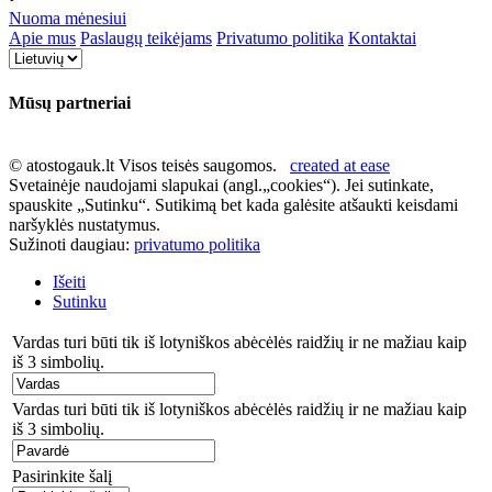
Nuoma mėnesiui
Apie mus
Paslaugų teikėjams
Privatumo politika
Kontaktai
Mūsų partneriai
© atostogauk.lt Visos teisės saugomos.
created at ease
Svetainėje naudojami slapukai (angl.„cookies“). Jei sutinkate,
spauskite „Sutinku“. Sutikimą bet kada galėsite atšaukti keisdami
naršyklės nustatymus.
Sužinoti daugiau:
privatumo politika
Išeiti
Sutinku
Vardas turi būti tik iš lotyniškos abėcėlės raidžių ir ne mažiau kaip
iš 3 simbolių.
Vardas turi būti tik iš lotyniškos abėcėlės raidžių ir ne mažiau kaip
iš 3 simbolių.
Pasirinkite šalį