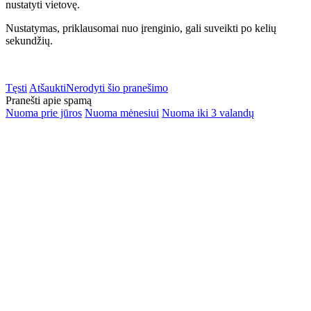
nustatyti vietovę.
Nustatymas, priklausomai nuo įrenginio, gali suveikti po kelių
sekundžių.
Tęsti
Atšaukti
Nerodyti šio pranešimo
Pranešti apie spamą
Nuoma prie jūros
Nuoma mėnesiui
Nuoma iki 3 valandų