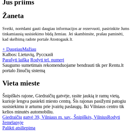
Jus priims
Žaneta
Sveiki, norėdami gauti daugiau informacijos ar rezervuoti, pasirinkite Jums
tinkamiausią susisiekimo būdą žemiau. Jei skambinsite, prašau paminėti,
kad skelbimą radote portale Atostogauk.lt.
+ Daugiau
Mažiau
Kalbos:
Lietuvių, Русский
Parašyti laišką
Rodyti tel. numerį
Saugumo sumetimais rekomenduojame bendrauti tik per Rentu.lt
portalo žinučių sistemą
Vieta mieste
Šnipiškės rajone, Giedraičių gatvėje, rasite jaukią ir ramų vietą,
kurioje lengva pasiekti miesto centrą. Šis rajonas pasižymi patogiu
susisiekimu ir artumu prie įvairių paslaugų. Iki Vilniaus centro tik
kelios minutės automobiliu.
Giedraičių gatvė 39, Vilniaus m. sav., Šnipiškės, Vilnius
Rodyti
žemėlapyje
Palikti atsiliepimą