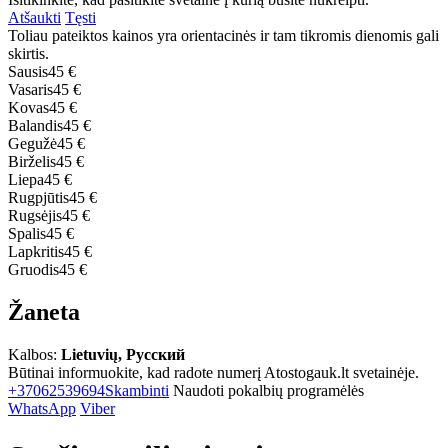
Atšaukti
Tęsti
Toliau pateiktos kainos yra orientacinės ir tam tikromis dienomis gali
skirtis.
Sausis
45 €
Vasaris
45 €
Kovas
45 €
Balandis
45 €
Gegužė
45 €
Birželis
45 €
Liepa
45 €
Rugpjūtis
45 €
Rugsėjis
45 €
Spalis
45 €
Lapkritis
45 €
Gruodis
45 €
Žaneta
Kalbos:
Lietuvių, Русский
Būtinai informuokite, kad radote numerį Atostogauk.lt svetainėje.
+37062539694
Skambinti
Naudoti pokalbių programėlės
WhatsApp
Viber