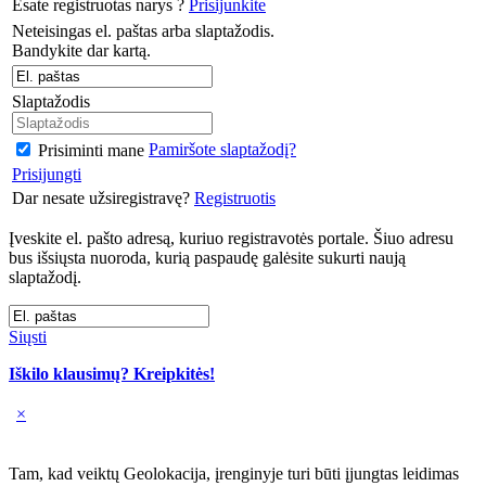
Esate registruotas narys ?
Prisijunkite
Neteisingas el. paštas arba slaptažodis.
Bandykite dar kartą.
Slaptažodis
Pamiršote slaptažodį?
Prisiminti mane
Prisijungti
Dar nesate užsiregistravę?
Registruotis
Įveskite el. pašto adresą, kuriuo registravotės portale. Šiuo adresu
bus išsiųsta nuoroda, kurią paspaudę galėsite sukurti naują
slaptažodį.
Siųsti
Iškilo klausimų? Kreipkitės!
×
Tam, kad veiktų Geolokacija, įrenginyje turi būti įjungtas leidimas