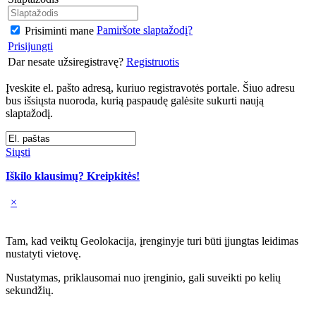
Pamiršote slaptažodį?
Prisiminti mane
Prisijungti
Dar nesate užsiregistravę?
Registruotis
Įveskite el. pašto adresą, kuriuo registravotės portale. Šiuo adresu
bus išsiųsta nuoroda, kurią paspaudę galėsite sukurti naują
slaptažodį.
Siųsti
Iškilo klausimų? Kreipkitės!
×
Tam, kad veiktų Geolokacija, įrenginyje turi būti įjungtas leidimas
nustatyti vietovę.
Nustatymas, priklausomai nuo įrenginio, gali suveikti po kelių
sekundžių.