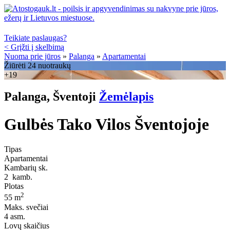
Teikiate paslaugas?
< Grįžti į skelbimą
Nuoma prie jūros
»
Palanga
»
Apartamentai
Žiūrėti 24 nuotraukų
+19
Palanga, Šventoji
Žemėlapis
Gulbės Tako Vilos Šventojoje
Tipas
Apartamentai
Kambarių sk.
2
kamb.
Plotas
2
55 m
Maks. svečiai
4
asm.
Lovų skaičius