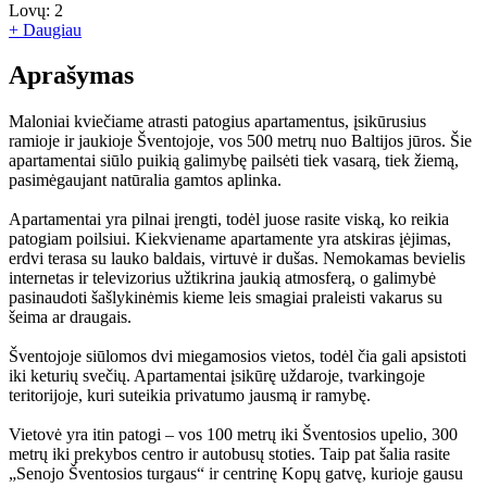
Lovų:
2
+ Daugiau
Aprašymas
Maloniai kviečiame atrasti patogius apartamentus, įsikūrusius
ramioje ir jaukioje Šventojoje, vos 500 metrų nuo Baltijos jūros. Šie
apartamentai siūlo puikią galimybę pailsėti tiek vasarą, tiek žiemą,
pasimėgaujant natūralia gamtos aplinka.
Apartamentai yra pilnai įrengti, todėl juose rasite viską, ko reikia
patogiam poilsiui. Kiekviename apartamente yra atskiras įėjimas,
erdvi terasa su lauko baldais, virtuvė ir dušas. Nemokamas bevielis
internetas ir televizorius užtikrina jaukią atmosferą, o galimybė
pasinaudoti šašlykinėmis kieme leis smagiai praleisti vakarus su
šeima ar draugais.
Šventojoje siūlomos dvi miegamosios vietos, todėl čia gali apsistoti
iki keturių svečių. Apartamentai įsikūrę uždaroje, tvarkingoje
teritorijoje, kuri suteikia privatumo jausmą ir ramybę.
Vietovė yra itin patogi – vos 100 metrų iki Šventosios upelio, 300
metrų iki prekybos centro ir autobusų stoties. Taip pat šalia rasite
„Senojo Šventosios turgaus“ ir centrinę Kopų gatvę, kurioje gausu