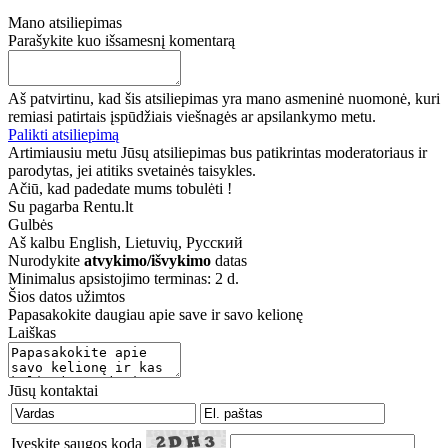
Mano atsiliepimas
Parašykite kuo išsamesnį komentarą
Aš patvirtinu, kad šis atsiliepimas yra mano asmeninė nuomonė, kuri
remiasi patirtais įspūdžiais viešnagės ar apsilankymo metu.
Palikti atsiliepimą
Artimiausiu metu Jūsų atsiliepimas bus patikrintas moderatoriaus ir
parodytas, jei atitiks svetainės taisykles.
Ačiū, kad padedate mums tobulėti !
Su pagarba Rentu.lt
Gulbės
Aš kalbu
English, Lietuvių, Русский
Nurodykite
atvykimo/išvykimo
datas
Minimalus apsistojimo terminas: 2 d.
Šios datos užimtos
Papasakokite daugiau apie save ir savo kelionę
Laiškas
Jūsų kontaktai
Įveskite saugos kodą