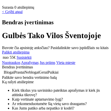
Surasta 0 atsiliepimų
< Grįžti atgal
Bendras įvertinimas
Gulbės Tako Vilos Šventojoje
Buvote čia apsistoję anksčiau? Pasidalinkite savo įspūdžiais su kitais
Palikti atsiliepimą
nuo 55€
Susisiekti
Nuotraukos
Aprašymas
Jus priims
Vieta mieste
Bendras įvertinimas
Blogai
Prastai
Neblogai
Gerai
Puikiai
Palikite savo bendra vertinimo balą
Ką rašyti atsiliepime
Kiek tikslus yra savininko pateiktas aprašymas ir kiek jis
atitinka tikrovę?
Kaip vertinate aptarnavimo lygį?
Ar rekomenduotumėte šią vietą savo draugams?
Kas Jums patiko arba nepatiko ir kodėl?