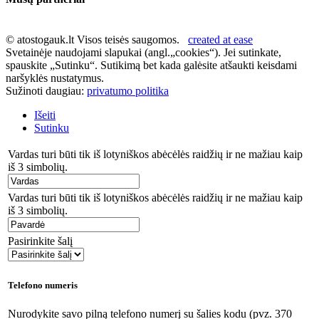
© atostogauk.lt Visos teisės saugomos.
created at ease
Svetainėje naudojami slapukai (angl.„cookies“). Jei sutinkate,
spauskite „Sutinku“. Sutikimą bet kada galėsite atšaukti keisdami
naršyklės nustatymus.
Sužinoti daugiau:
privatumo politika
Išeiti
Sutinku
Vardas turi būti tik iš lotyniškos abėcėlės raidžių ir ne mažiau kaip
iš 3 simbolių.
Vardas turi būti tik iš lotyniškos abėcėlės raidžių ir ne mažiau kaip
iš 3 simbolių.
Pasirinkite šalį
Telefono numeris
Nurodykite savo pilną telefono numerį su šalies kodu (pvz. 370