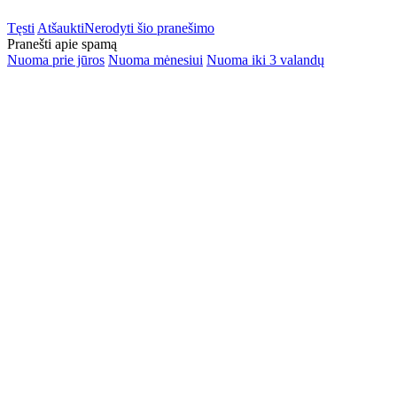
Tęsti
Atšaukti
Nerodyti šio pranešimo
Pranešti apie spamą
Nuoma prie jūros
Nuoma mėnesiui
Nuoma iki 3 valandų