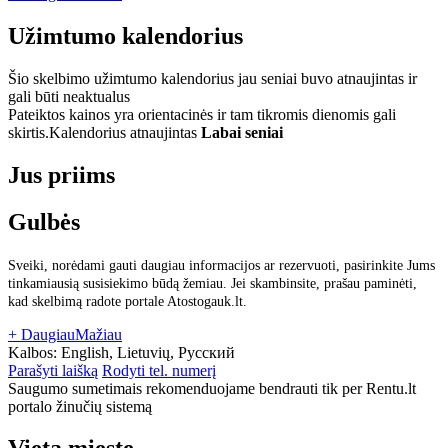
Užimtumo kalendorius
Šio skelbimo užimtumo kalendorius jau seniai buvo atnaujintas ir
gali būti neaktualus
Pateiktos kainos yra orientacinės ir tam tikromis dienomis gali
skirtis.
Kalendorius atnaujintas
Labai seniai
Jus priims
Gulbės
Sveiki, norėdami gauti daugiau informacijos ar rezervuoti, pasirinkite Jums
tinkamiausią susisiekimo būdą žemiau. Jei skambinsite, prašau paminėti,
kad skelbimą radote portale Atostogauk.lt.
+ Daugiau
Mažiau
Kalbos:
English, Lietuvių, Русский
Parašyti laišką
Rodyti tel. numerį
Saugumo sumetimais rekomenduojame bendrauti tik per Rentu.lt
portalo žinučių sistemą