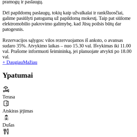
pramogų ir paslaugų.
Dėl papildomų paslaugų, tokių kaip užvalkalai ir rankšluosčiai,
galime pasiūlyti patogumą už papildomą mokestį. Taip pat siūlome
elektromobilio pakrovimo galimybę, kad Jūsų poilsis būtų dar
patogesnis.
Rezervacijos sąlygos: vilos rezervuojamos iš anksto, o avansas
sudaro 35%. Atvykimo laikas – nuo 15.30 val. Išvykimas iki 11.00
val. Prašome informuoti šeimininką, jei planuojate atvykti po 18.00
val.
+ Daugiau
Mažiau
Ypatumai
Terasa
Atskiras įėjimas
Dušas