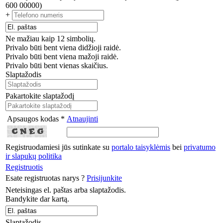
600 00000)
+
Ne mažiau kaip 12 simbolių.
Privalo būti bent viena didžioji raidė.
Privalo būti bent viena mažoji raidė.
Privalo būti bent vienas skaičius.
Slaptažodis
Pakartokite slaptažodį
Apsaugos kodas *
Atnaujinti
Registruodamiesi jūs sutinkate su
portalo taisyklėmis
bei
privatumo
ir slapukų politika
Registruotis
Esate registruotas narys ?
Prisijunkite
Neteisingas el. paštas arba slaptažodis.
Bandykite dar kartą.
Slaptažodis