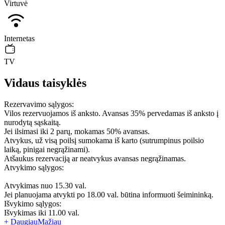
Virtuvė
Internetas
TV
Vidaus taisyklės
Rezervavimo sąlygos:
Vilos rezervuojamos iš anksto. Avansas 35% pervedamas iš anksto į
nurodytą sąskaitą.
Jei ilsimasi iki 2 parų, mokamas 50% avansas.
Atvykus, už visą poilsį sumokama iš karto (sutrumpinus poilsio
laiką, pinigai negrąžinami).
Atšaukus rezervaciją ar neatvykus avansas negrąžinamas.
Atvykimo sąlygos:
Atvykimas nuo 15.30 val.
Jei planuojama atvykti po 18.00 val. būtina informuoti šeimininką.
Išvykimo sąlygos:
Išvykimas iki 11.00 val.
+ Daugiau
Mažiau