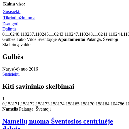
Kaina viso:
Susisiekti
Tikrinti užimtumą
Išsaugoti
Dalintis
0,110240,110237,110245,110243,110247,110248,110241,110244,11
Gulbės Tako Vilos Šventojoje
Apartamentai
Palanga, Šventoji
Skelbimą valdo
Gulbės
Narys(-ė) nuo 2016
Susisiekti
Kiti savininko skelbimai
1
0,158171,158172,158173,158174,158165,158170,158164,104786,1
Namelis
Palanga, Šventoji
Namelių nuoma Šventosios centrinėje
dalyje