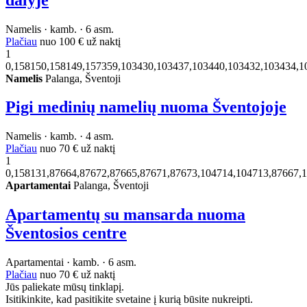
Namelis · kamb. · 6 asm.
Plačiau
nuo
100 €
už naktį
1
0,158150,158149,157359,103430,103437,103440,103432,103434,1
Namelis
Palanga, Šventoji
Pigi medinių namelių nuoma Šventojoje
Namelis · kamb. · 4 asm.
Plačiau
nuo
70 €
už naktį
1
0,158131,87664,87672,87665,87671,87673,104714,104713,87667,
Apartamentai
Palanga, Šventoji
Apartamentų su mansarda nuoma
Šventosios centre
Apartamentai · kamb. · 6 asm.
Plačiau
nuo
70 €
už naktį
Jūs paliekate mūsų tinklapį.
Isitikinkite, kad pasitikite svetaine į kurią būsite nukreipti.