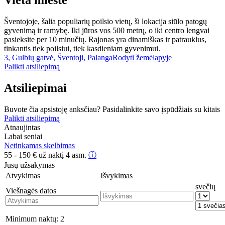
Vieta mieste
Šventojoje, šalia populiarių poilsio vietų, ši lokacija siūlo patogų
gyvenimą ir ramybę. Iki jūros vos 500 metrų, o iki centro lengvai
pasieksite per 10 minučių. Rajonas yra dinamiškas ir patrauklus,
tinkantis tiek poilsiui, tiek kasdieniam gyvenimui.
3, Gulbių gatvė, Šventoji, Palanga
Rodyti žemėlapyje
Palikti atsiliepimą
Atsiliepimai
Buvote čia apsistoję anksčiau? Pasidalinkite savo įspūdžiais su kitais
Palikti atsiliepimą
Atnaujintas
Labai seniai
Netinkamas skelbimas
55 - 150
€
už naktį 4 asm.
ⓘ
Jūsų užsakymas
Atvykimas
Išvykimas
svečių
Viešnagės datos
Minimum naktų:
2