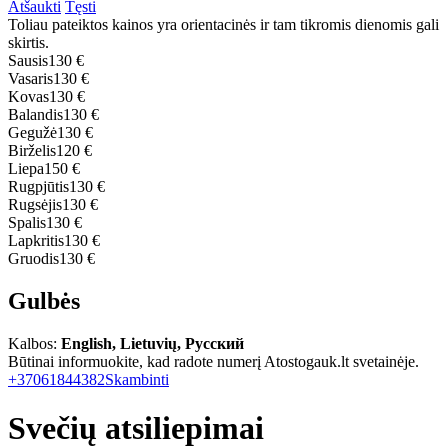
Atšaukti
Tęsti
Toliau pateiktos kainos yra orientacinės ir tam tikromis dienomis gali
skirtis.
Sausis
130 €
Vasaris
130 €
Kovas
130 €
Balandis
130 €
Gegužė
130 €
Birželis
120 €
Liepa
150 €
Rugpjūtis
130 €
Rugsėjis
130 €
Spalis
130 €
Lapkritis
130 €
Gruodis
130 €
Gulbės
Kalbos:
English, Lietuvių, Русский
Būtinai informuokite, kad radote numerį Atostogauk.lt svetainėje.
+37061844382
Skambinti
Svečių atsiliepimai