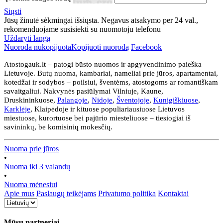
Siųsti
Jūsų žinutė sėkmingai išsiųsta. Negavus atsakymo per 24 val.,
rekomenduojame susisiekti su nuomotoju telefonu
Uždaryti langą
Nuoroda nukopijuota
Kopijuoti nuorodą
Facebook
Atostogauk.lt – patogi būsto nuomos ir apgyvendinimo paieška
Lietuvoje. Butų nuoma, kambariai, nameliai prie jūros, apartamentai,
kotedžai ir sodybos – poilsiui, šventėms, atostogoms ar romantiškam
savaitgaliui. Nakvynės pasiūlymai Vilniuje, Kaune,
Druskininkuose,
Palangoje
,
Nidoje
,
Šventojoje
,
Kunigiškiuose
,
Karklėje
, Klaipėdoje ir kituose populiariausiuose Lietuvos
miestuose, kurortuose bei pajūrio miesteliuose – tiesiogiai iš
savininkų, be komisinių mokesčių.
Nuoma prie jūros
•
Nuoma iki 3 valandų
•
Nuoma mėnesiui
Apie mus
Paslaugų teikėjams
Privatumo politika
Kontaktai
Mūsų partneriai