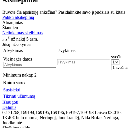
Atsiliepimai
Buvote čia apsistoję anksčiau? Pasidalinkite savo įspūdžiais su kitais
Palikti atsiliepimą
Atnaujintas
Šiandien
Netinkamas skelbimas
€
35
už naktį 5 asm.
Jūsų užsakymas
Atvykimas
Išvykimas
svečių
Viešnagės datos
Minimum naktų:
2
Kaina viso:
Susisiekti
Tikrinti užimtumą
Išsaugoti
Dalintis
0,171268,169194,169195,169196,169197,169193
Laisva 08.010-
13 40€ buto nuoma, Neringoj, Juodkrantėj, Nida
Butas
Neringa,
Juodkrantė
Skelbimą valdo