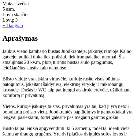
Maks. svečiai
5
asm.
Lovų skaičius
Lovų:
3
+ Daugiau
Aprašymas
Jaukus vieno kambario būstas Juodkrantėje, įsikūręs ramioje Kalno
gatvėje, puikiai tinka tiek poilsiui, tiek trumpalaikei nuomai. Šis
atnaujintas 20 kv.m. plotą turintis būstas siūlo patogumus,
leidžiančius jaustis kaip namuose.
Būsto viduje yra atskira virtuvėlė, kurioje rasite visus būtinus
patogumus, įskaitant šaldytuvą, elektrinę viryklę ir mikrobangų
krosnelę. Dušas ir WC taip pat įrengti atskiroje erdvėje, užtikrinant
komfortą ir privatumą.
Vietos, kurioje įsikūręs būstas, privalumas yra tai, kad ji yra netoli
populiarių poilsio vietų. Juodkrantės paplūdimys ir gamtos takai yra
lengvai pasiekiami, todėl galėsite pasimėgauti gamtos grožiu.
Būsto talpa leidžia apgyvendinti iki 5 asmenų, todėl tai ideali vieta
šeimų ar draugų grupėms. Yra dvi plačios dvigulės sofos lovos ir