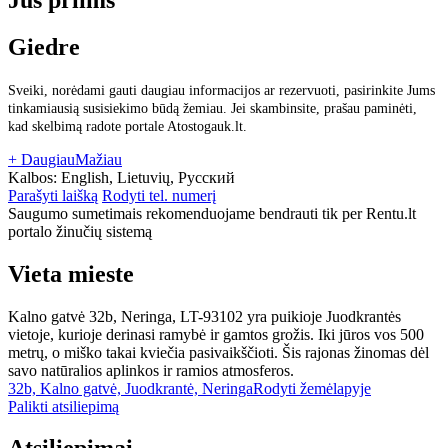
Giedre
Sveiki, norėdami gauti daugiau informacijos ar rezervuoti, pasirinkite Jums
tinkamiausią susisiekimo būdą žemiau. Jei skambinsite, prašau paminėti,
kad skelbimą radote portale Atostogauk.lt.
+ Daugiau
Mažiau
Kalbos:
English, Lietuvių, Русский
Parašyti laišką
Rodyti tel. numerį
Saugumo sumetimais rekomenduojame bendrauti tik per Rentu.lt
portalo žinučių sistemą
Vieta mieste
Kalno gatvė 32b, Neringa, LT-93102 yra puikioje Juodkrantės
vietoje, kurioje derinasi ramybė ir gamtos grožis. Iki jūros vos 500
metrų, o miško takai kviečia pasivaikščioti. Šis rajonas žinomas dėl
savo natūralios aplinkos ir ramios atmosferos.
32b, Kalno gatvė, Juodkrantė, Neringa
Rodyti žemėlapyje
Palikti atsiliepimą