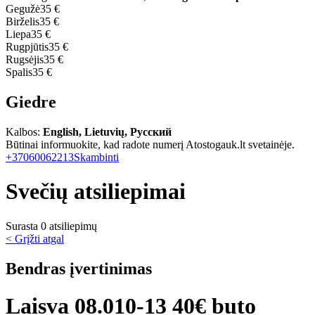
Gegužė
35 €
Birželis
35 €
Liepa
35 €
Rugpjūtis
35 €
Rugsėjis
35 €
Spalis
35 €
Giedre
Kalbos:
English, Lietuvių, Русский
Būtinai informuokite, kad radote numerį Atostogauk.lt svetainėje.
+37060062213
Skambinti
Svečių atsiliepimai
Surasta 0 atsiliepimų
< Grįžti atgal
Bendras įvertinimas
Laisva 08.010-13 40€ buto