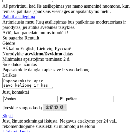
Aš patvirtinu, kad šis atsiliepimas yra mano asmeninė nuomonė, kuri
remiasi patirtais įspūdžiais viešnagės ar apsilankymo metu.
Palikti atsiliepimą
Artimiausiu metu Jūsų atsiliepimas bus patikrintas moderatoriaus ir
parodytas, jei atitiks svetainės taisykles.
Ačiū, kad padedate mums tobulėti !
Su pagarba Rentu.lt
Giedre
Aš kalbu
English, Lietuvių, Русский
Nurodykite
atvykimo/išvykimo
datas
Minimalus apsistojimo terminas: 2 d.
Šios datos užimtos
Papasakokite daugiau apie save ir savo kelionę
Laiškas
Jūsų kontaktai
Įveskite saugos kodą
Siųsti
Jūsų žinutė sėkmingai išsiųsta. Negavus atsakymo per 24 val.,
rekomenduojame susisiekti su nuomotoju telefonu
Uždaryti langą