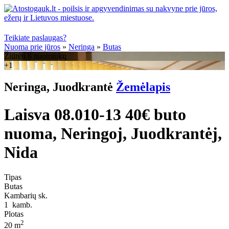
Teikiate paslaugas?
Nuoma prie jūros
»
Neringa
»
Butas
Žiūrėti 6 nuotraukų
+1
Neringa, Juodkrantė
Žemėlapis
Laisva 08.010-13 40€ buto
nuoma, Neringoj, Juodkrantėj,
Nida
Tipas
Butas
Kambarių sk.
1
kamb.
Plotas
2
20 m