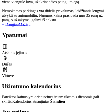
viena viengulė lova, užtikrinančios patogų miegą.
Nemokamas parkingas yra didelis privalumas, leidžiantis lengvai
atvykti su automobiliu. Nuomos kaina prasideda nuo 35 eurų už
parą, o užsakymai galimi iš anksto.
+ Daugiau
Mažiau
Ypatumai
Atskiras įėjimas
Dušas
Virtuvė
Užimtumo kalendorius
Pateiktos kainos yra orientacinės ir tam tikromis dienomis gali
skirtis.
Kalendorius atnaujintas
Šiandien
Jus priims