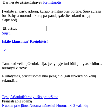
Dar nesate užsiregistravę?
Registruotis
Įveskite el. pašto adresą, kuriuo registravotės portale. Šiuo adresu
bus išsiųsta nuoroda, kurią paspaudę galėsite sukurti naują
slaptažodį.
Siųsti
Iškilo klausimų? Kreipkitės!
×
Tam, kad veiktų Geolokacija, įrenginyje turi būti įjungtas leidimas
nustatyti vietovę.
Nustatymas, priklausomai nuo įrenginio, gali suveikti po kelių
sekundžių.
Tęsti
Atšaukti
Nerodyti šio pranešimo
Pranešti apie spamą
Nuoma prie jūros
Nuoma mėnesiui
Nuoma iki 3 valandų