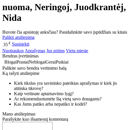
nuoma, Neringoj, Juodkrantėj,
Nida
Buvote čia apsistoję anksčiau? Pasidalinkite savo įspūdžiais su kitais
Palikti atsiliepimą
€
Susisiekti
35
Nuotraukos
Aprašymas
Jus priims
Vieta mieste
Bendras įvertinimas
Blogai
Prastai
Neblogai
Gerai
Puikiai
Palikite savo bendra vertinimo balą
Ką rašyti atsiliepime
Kiek tikslus yra savininko pateiktas aprašymas ir kiek jis
atitinka tikrovę?
Kaip vertinate aptarnavimo lygį?
Ar rekomenduotumėte šią vietą savo draugams?
Kas Jums patiko arba nepatiko ir kodėl?
Mano atsiliepimas
Parašykite kuo išsamesnį komentarą