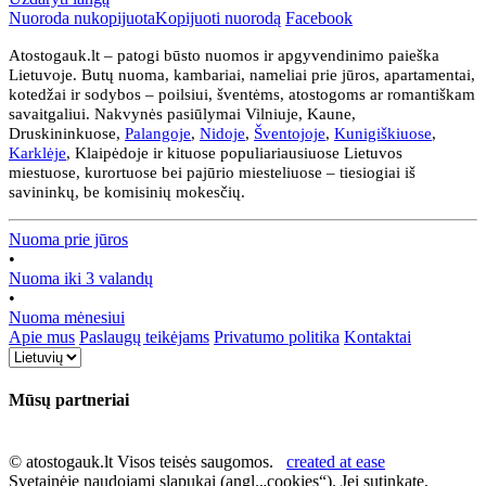
Nuoroda nukopijuota
Kopijuoti nuorodą
Facebook
Atostogauk.lt – patogi būsto nuomos ir apgyvendinimo paieška
Lietuvoje. Butų nuoma, kambariai, nameliai prie jūros, apartamentai,
kotedžai ir sodybos – poilsiui, šventėms, atostogoms ar romantiškam
savaitgaliui. Nakvynės pasiūlymai Vilniuje, Kaune,
Druskininkuose,
Palangoje
,
Nidoje
,
Šventojoje
,
Kunigiškiuose
,
Karklėje
, Klaipėdoje ir kituose populiariausiuose Lietuvos
miestuose, kurortuose bei pajūrio miesteliuose – tiesiogiai iš
savininkų, be komisinių mokesčių.
Nuoma prie jūros
•
Nuoma iki 3 valandų
•
Nuoma mėnesiui
Apie mus
Paslaugų teikėjams
Privatumo politika
Kontaktai
Mūsų partneriai
© atostogauk.lt Visos teisės saugomos.
created at ease
Svetainėje naudojami slapukai (angl.„cookies“). Jei sutinkate,