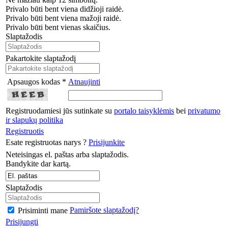
Privalo būti bent viena didžioji raidė.
Privalo būti bent viena mažoji raidė.
Privalo būti bent vienas skaičius.
Slaptažodis
Pakartokite slaptažodį
Apsaugos kodas *
Atnaujinti
Registruodamiesi jūs sutinkate su
portalo taisyklėmis
bei
privatumo
ir slapukų politika
Registruotis
Esate registruotas narys ?
Prisijunkite
Neteisingas el. paštas arba slaptažodis.
Bandykite dar kartą.
Slaptažodis
Pamiršote slaptažodį?
Prisiminti mane
Prisijungti