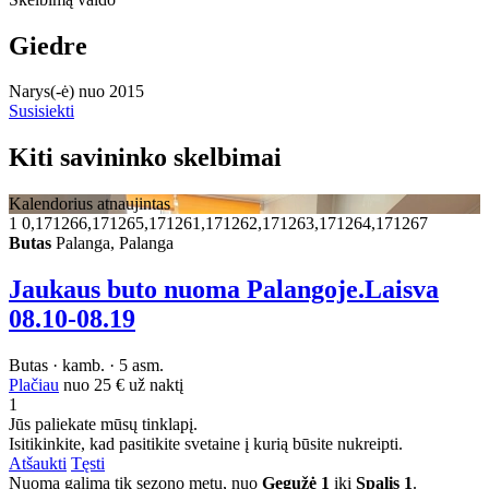
Giedre
Narys(-ė) nuo 2015
Susisiekti
Kiti savininko skelbimai
Kalendorius atnaujintas
1
0,171266,171265,171261,171262,171263,171264,171267
Butas
Palanga, Palanga
Jaukaus buto nuoma Palangoje.Laisva
08.10-08.19
Butas · kamb. · 5 asm.
Plačiau
nuo
25 €
už naktį
1
Jūs paliekate mūsų tinklapį.
Isitikinkite, kad pasitikite svetaine į kurią būsite nukreipti.
Atšaukti
Tęsti
Nuoma galima tik sezono metu, nuo
Gegužė 1
iki
Spalis 1
.