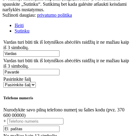
spauskite „Sutinku“. Sutikimą bet kada galėsite atšaukti keisdami
naršyklės nustatymus.
Sužinoti daugiau:
privatumo politika
Išeiti
Sutinku
Vardas turi būti tik iš lotyniškos abėcėlės raidžių ir ne mažiau kaip
iš 3 simbolių.
Vardas turi būti tik iš lotyniškos abėcėlės raidžių ir ne mažiau kaip
iš 3 simbolių.
Pasirinkite šalį
Telefono numeris
Nurodykite savo pilną telefono numerį su šalies kodu (pvz. 370
600 00000)
+
Ne mažiau kaip 12 simbolių.