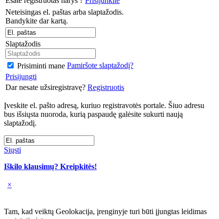
Esate registruotas narys ?
Prisijunkite
Neteisingas el. paštas arba slaptažodis.
Bandykite dar kartą.
Slaptažodis
Pamiršote slaptažodį?
Prisiminti mane
Prisijungti
Dar nesate užsiregistravę?
Registruotis
Įveskite el. pašto adresą, kuriuo registravotės portale. Šiuo adresu
bus išsiųsta nuoroda, kurią paspaudę galėsite sukurti naują
slaptažodį.
Siųsti
Iškilo klausimų? Kreipkitės!
×
Tam, kad veiktų Geolokacija, įrenginyje turi būti įjungtas leidimas