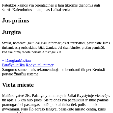
Pateiktos kainos yra orientacinės ir tam tikromis dienomis gali
skirtis.
Kalendorius atnaujintas
Labai seniai
Jus priims
Jurgita
Sveiki, norėdami gauti daugiau informacijos ar rezervuoti, pasirinkite Jums
tinkamiausią susisiekimo būdą žemiau. Jei skambinsite, prašau paminėti,
kad skelbimą radote portale Atostogauk.lt.
+ Daugiau
Mažiau
Parašyti laišką
Rodyti tel. numerį
Saugumo sumetimais rekomenduojame bendrauti tik per Rentu.lt
portalo žinučių sistemą
Vieta mieste
Malūno gatvė 2B, Palanga yra ramioje ir žaliai išvystytoje vietovėje,
tik apie 1.5 km nuo jūros. Šis rajonas yra patrauklus ir siūlo įvairias
pramogas bei paslaugas, todėl puikiai tinka tiek poilsiui, tiek
gyvenimui. Nuo šio adreso lengvai pasieksite miesto centrą, kuris