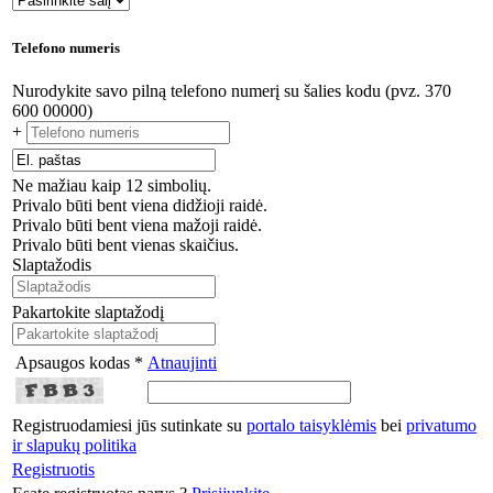
Telefono numeris
Nurodykite savo pilną telefono numerį su šalies kodu (pvz. 370
600 00000)
+
Ne mažiau kaip 12 simbolių.
Privalo būti bent viena didžioji raidė.
Privalo būti bent viena mažoji raidė.
Privalo būti bent vienas skaičius.
Slaptažodis
Pakartokite slaptažodį
Apsaugos kodas *
Atnaujinti
Registruodamiesi jūs sutinkate su
portalo taisyklėmis
bei
privatumo
ir slapukų politika
Registruotis