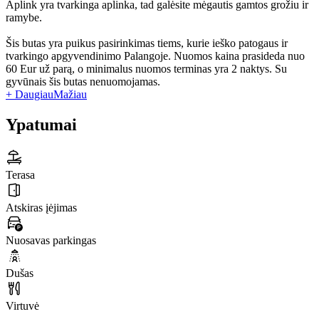
Aplink yra tvarkinga aplinka, tad galėsite mėgautis gamtos grožiu ir
ramybe.
Šis butas yra puikus pasirinkimas tiems, kurie ieško patogaus ir
tvarkingo apgyvendinimo Palangoje. Nuomos kaina prasideda nuo
60 Eur už parą, o minimalus nuomos terminas yra 2 naktys. Su
gyvūnais šis butas nenuomojamas.
+ Daugiau
Mažiau
Ypatumai
Terasa
Atskiras įėjimas
Nuosavas parkingas
Dušas
Virtuvė