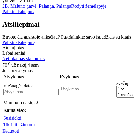
yra vos už 1 km.
2B, Malūno gatvė, Palanga, Palanga
Rodyti žemėlapyje
Palikti atsiliepimą
Atsiliepimai
Buvote čia apsistoję anksčiau? Pasidalinkite savo įspūdžiais su kitais
Palikti atsiliepimą
Atnaujintas
Labai seniai
Netinkamas skelbimas
€
70
už naktį 4 asm.
Jūsų užsakymas
Atvykimas
Išvykimas
svečių
Viešnagės datos
Minimum naktų:
2
Kaina viso:
Susisiekti
Tikrinti užimtumą
Išsaugoti