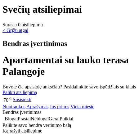
Svečių atsiliepimai
Surasta 0 atsiliepimų
< Grįžti atgal
Bendras įvertinimas
Apartamentai su lauko terasa
Palangoje
Buvote čia apsistoję anksčiau? Pasidalinkite savo įspūdžiais su kitais
Palikti atsiliepimą
€
Susisiekti
70
Nuotraukos
Aprašymas
Jus priims
Vieta mieste
Bendras įvertinimas
Blogai
Prastai
Neblogai
Gerai
Puikiai
Palikite savo bendra vertinimo balą
Ką rašyti atsiliepime