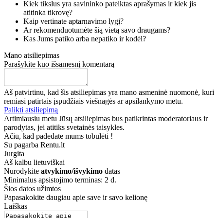
Kiek tikslus yra savininko pateiktas aprašymas ir kiek jis
atitinka tikrovę?
Kaip vertinate aptarnavimo lygį?
Ar rekomenduotumėte šią vietą savo draugams?
Kas Jums patiko arba nepatiko ir kodėl?
Mano atsiliepimas
Parašykite kuo išsamesnį komentarą
Aš patvirtinu, kad šis atsiliepimas yra mano asmeninė nuomonė, kuri
remiasi patirtais įspūdžiais viešnagės ar apsilankymo metu.
Palikti atsiliepimą
Artimiausiu metu Jūsų atsiliepimas bus patikrintas moderatoriaus ir
parodytas, jei atitiks svetainės taisykles.
Ačiū, kad padedate mums tobulėti !
Su pagarba Rentu.lt
Jurgita
Aš kalbu
lietuviškai
Nurodykite
atvykimo/išvykimo
datas
Minimalus apsistojimo terminas: 2 d.
Šios datos užimtos
Papasakokite daugiau apie save ir savo kelionę
Laiškas