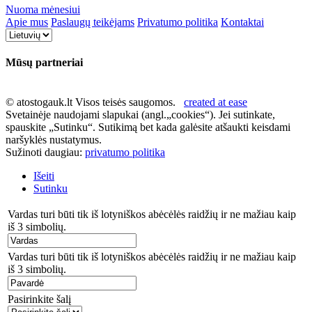
Nuoma mėnesiui
Apie mus
Paslaugų teikėjams
Privatumo politika
Kontaktai
Mūsų partneriai
© atostogauk.lt Visos teisės saugomos.
created at ease
Svetainėje naudojami slapukai (angl.„cookies“). Jei sutinkate,
spauskite „Sutinku“. Sutikimą bet kada galėsite atšaukti keisdami
naršyklės nustatymus.
Sužinoti daugiau:
privatumo politika
Išeiti
Sutinku
Vardas turi būti tik iš lotyniškos abėcėlės raidžių ir ne mažiau kaip
iš 3 simbolių.
Vardas turi būti tik iš lotyniškos abėcėlės raidžių ir ne mažiau kaip
iš 3 simbolių.
Pasirinkite šalį