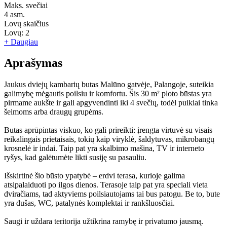
Maks. svečiai
4
asm.
Lovų skaičius
Lovų:
2
+ Daugiau
Aprašymas
Jaukus dviejų kambarių butas Malūno gatvėje, Palangoje, suteikia
galimybę mėgautis poilsiu ir komfortu. Šis 30 m² ploto būstas yra
pirmame aukšte ir gali apgyvendinti iki 4 svečių, todėl puikiai tinka
šeimoms arba draugų grupėms.
Butas aprūpintas viskuo, ko gali prireikti: įrengta virtuvė su visais
reikalingais prietaisais, tokių kaip viryklė, šaldytuvas, mikrobangų
krosnelė ir indai. Taip pat yra skalbimo mašina, TV ir interneto
ryšys, kad galėtumėte likti susiję su pasauliu.
Išskirtinė šio būsto ypatybė – erdvi terasa, kurioje galima
atsipalaiduoti po ilgos dienos. Terasoje taip pat yra speciali vieta
dviračiams, tad aktyviems poilsiautojams tai bus patogu. Be to, bute
yra dušas, WC, patalynės komplektai ir rankšluosčiai.
Saugi ir uždara teritorija užtikrina ramybę ir privatumo jausmą.