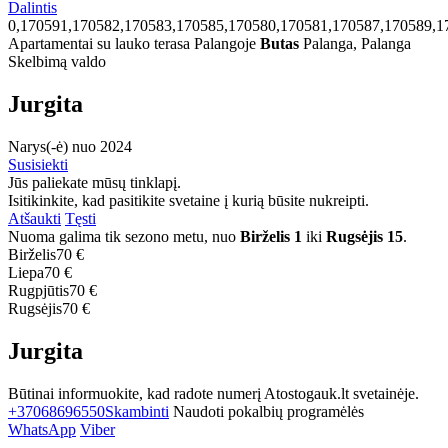
Dalintis
0,170591,170582,170583,170585,170580,170581,170587,170589,1
Apartamentai su lauko terasa Palangoje
Butas
Palanga, Palanga
Skelbimą valdo
Jurgita
Narys(-ė) nuo 2024
Susisiekti
Jūs paliekate mūsų tinklapį.
Isitikinkite, kad pasitikite svetaine į kurią būsite nukreipti.
Atšaukti
Tęsti
Nuoma galima tik sezono metu, nuo
Birželis 1
iki
Rugsėjis 15
.
Birželis
70 €
Liepa
70 €
Rugpjūtis
70 €
Rugsėjis
70 €
Jurgita
Būtinai informuokite, kad radote numerį Atostogauk.lt svetainėje.
+37068696550
Skambinti
Naudoti pokalbių programėlės
WhatsApp
Viber