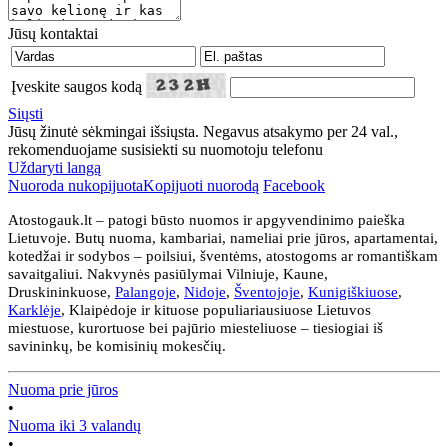
Jūsų kontaktai
Įveskite saugos kodą
Siųsti
Jūsų žinutė sėkmingai išsiųsta. Negavus atsakymo per 24 val.,
rekomenduojame susisiekti su nuomotoju telefonu
Uždaryti langą
Nuoroda nukopijuota
Kopijuoti nuorodą
Facebook
Atostogauk.lt – patogi būsto nuomos ir apgyvendinimo paieška
Lietuvoje. Butų nuoma, kambariai, nameliai prie jūros, apartamentai,
kotedžai ir sodybos – poilsiui, šventėms, atostogoms ar romantiškam
savaitgaliui. Nakvynės pasiūlymai Vilniuje, Kaune,
Druskininkuose,
Palangoje
,
Nidoje
,
Šventojoje
,
Kunigiškiuose
,
Karklėje
, Klaipėdoje ir kituose populiariausiuose Lietuvos
miestuose, kurortuose bei pajūrio miesteliuose – tiesiogiai iš
savininkų, be komisinių mokesčių.
Nuoma prie jūros
•
Nuoma iki 3 valandų
•