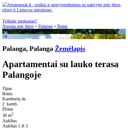
Teikiate paslaugas?
Nuoma prie jūros
»
Palanga
»
Butas
Žiūrėti 13 nuotraukų
+8
Palanga, Palanga
Žemėlapis
Apartamentai su lauko terasa
Palangoje
Tipas
Butas
Kambarių sk.
2
kamb.
Plotas
2
30 m
Aukštas
Aukštas
1 iš 3