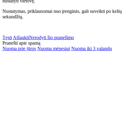
nustatyti vietovę.
Nustatymas, priklausomai nuo įrenginio, gali suveikti po kelių
sekundžių.
Tęsti
Atšaukti
Nerodyti šio pranešimo
Pranešti apie spamą
Nuoma prie jūros
Nuoma mėnesiui
Nuoma iki 3 valandų