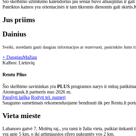
Šio skelbimo užimtumo kalendorius jau seniai buvo atnaujintas ir gali
Pateiktos kainos yra orientacinės ir tam tikromis dienomis gali skirtis.
K
Jus priims
Dainius
Sveiki, norėdami gauti daugiau informacijos ar rezervuoti, pasirinkite Jums t
+ Daugiau
Mažiau
Kalbos:
Lietuvių
Rentu Plius
Šio skelbimo savininkas yra
PLUS
programos narys ir mūsų patikima
Atostogauk.lt partneris nuo 2026 m.
Parašyti laišką
Rodyti tel. numerį
Saugumo sumetimais rekomenduojame bendrauti tik per Rentu.lt porta
Vieta mieste
Labanoro gatvė 7, Molėtų raj., yra rami ir žalia vieta, puikiai tinkant
yra apie 5 km, o iki artimiausios ežero pakrantės vos 2 km.