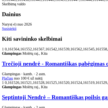
Skelbimą valdo
Dainius
Narys(-ė) nuo 2026
Susisiekti
Kiti savininko skelbimai
1
0,161564,161552,161567,161542,161539,161562,161545,161558
Glampingas
Molėtų raj., Kita
Trečioji nendrė - Romantiškas pabėgimas 
Glampingas · kamb. · 2 asm.
Plačiau
nuo
100 €
už naktį
1
0,161526,161521,161528,161525,161520,161524,161519,161529
Glampingas
Molėtų raj., Kita
Septintoji Nendrė – Romantiškas poilsis g
Glampingas · kamb. · 2 asm.