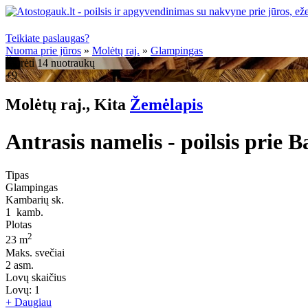
Teikiate paslaugas?
Nuoma prie jūros
»
Molėtų raj.
»
Glampingas
Žiūrėti 14 nuotraukų
+9
Molėtų raj., Kita
Žemėlapis
Antrasis namelis - poilsis prie B
Tipas
Glampingas
Kambarių sk.
1
kamb.
Plotas
2
23 m
Maks. svečiai
2
asm.
Lovų skaičius
Lovų:
1
+ Daugiau