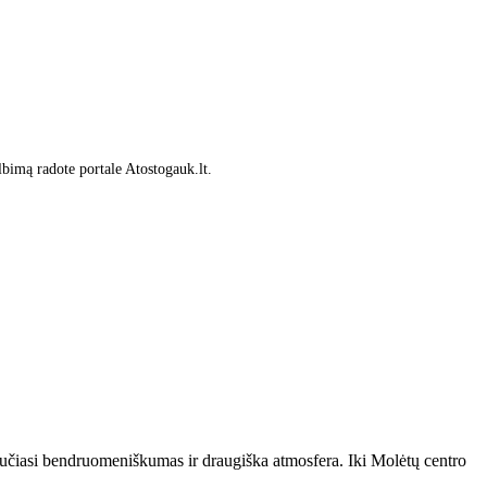
lbimą radote portale Atostogauk.lt.
a jaučiasi bendruomeniškumas ir draugiška atmosfera. Iki Molėtų centro