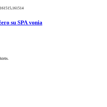
,161515,161514
žero su SPA vonia
irtis.