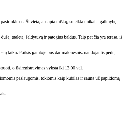
pasirinkimas. Ši vieta, apsupta miškų, suteikia unikalią galimybę
ušą, tualetą, šaldytuvą ir patogius baldus. Taip pat čia yra terasa, iš
o metų laiku. Poilsis gamtoje bus dar malonesnis, naudojantis pėdų
truoti, o išsiregistravimas vyksta iki 13:00 val.
ldomomis paslaugomis, tokiomis kaip kubilas ir sauna už papildomą
ais.