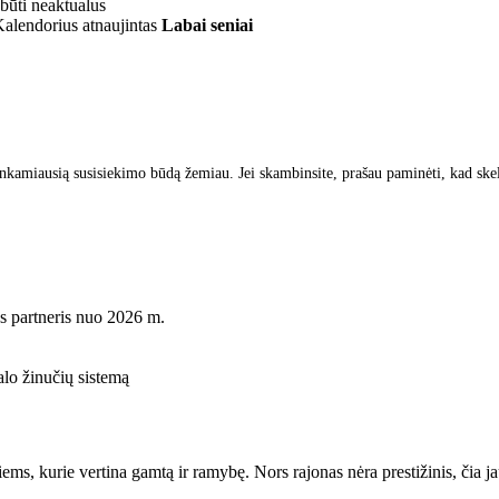
 būti neaktualus
alendorius atnaujintas
Labai seniai
inkamiausią susisiekimo būdą žemiau. Jei skambinsite, prašau paminėti, kad ske
s partneris nuo 2026 m.
lo žinučių sistemą
i tiems, kurie vertina gamtą ir ramybę. Nors rajonas nėra prestižinis, či