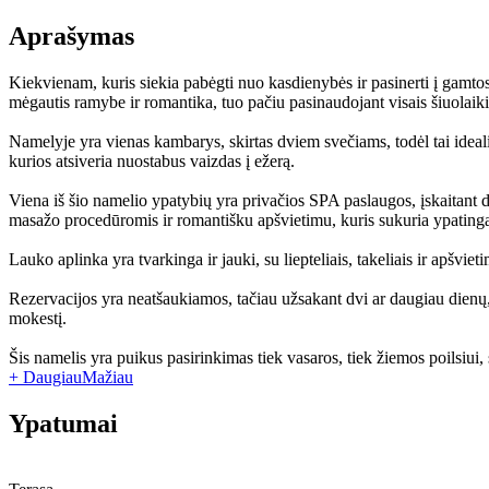
Aprašymas
Kiekvienam, kuris siekia pabėgti nuo kasdienybės ir pasinerti į gamto
mėgautis ramybe ir romantika, tuo pačiu pasinaudojant visais šiuolaik
Namelyje yra vienas kambarys, skirtas dviem svečiams, todėl tai ideali e
kurios atsiveria nuostabus vaizdas į ežerą.
Viena iš šio namelio ypatybių yra privačios SPA paslaugos, įskaitant dv
masažo procedūromis ir romantišku apšvietimu, kuris sukuria ypating
Lauko aplinka yra tvarkinga ir jauki, su liepteliais, takeliais ir apšvie
Rezervacijos yra neatšaukiamos, tačiau užsakant dvi ar daugiau dienų
mokestį.
Šis namelis yra puikus pasirinkimas tiek vasaros, tiek žiemos poilsiui,
+ Daugiau
Mažiau
Ypatumai