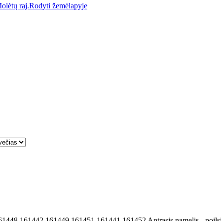
olėtų raj.
Rodyti žemėlapyje
61448,161442,161449,161451,161441,161452
Antrasis namelis - poilsi