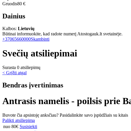
Gruodis
80 €
Dainius
Kalbos:
Lietuvių
Būtinai informuokite, kad radote numerį Atostogauk.lt svetainėje.
+37065660000
Skambinti
Svečių atsiliepimai
Surasta 0 atsiliepimų
< Grįžti atgal
Bendras įvertinimas
Antrasis namelis - poilsis prie B
Buvote čia apsistoję anksčiau? Pasidalinkite savo įspūdžiais su kitais
Palikti atsiliepimą
nuo 80€
Susisiekti