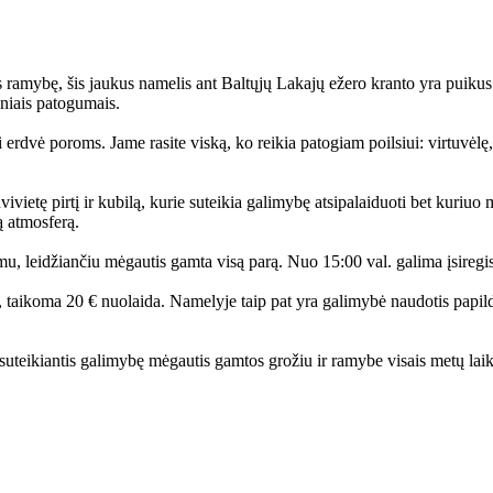
s ramybę, šis jaukus namelis ant Baltųjų Lakajų ežero kranto yra puikus 
iniais patogumais.
rdvė poroms. Jame rasite viską, ko reikia patogiam poilsiui: virtuvėlę, d
ivietę pirtį ir kubilą, kurie suteikia galimybę atsipalaiduoti bet kuriu
ą atmosferą.
timu, leidžiančiu mėgautis gamta visą parą. Nuo 15:00 val. galima įsiregis
, taikoma 20 € nuolaida. Namelyje taip pat yra galimybė naudotis papi
 suteikiantis galimybę mėgautis gamtos grožiu ir ramybe visais metų laik