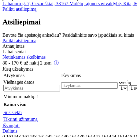
Labanoro g. 7, Cezariškiai, 33167 Molėtų rajono savivaldybė, Kita, M
Palikti atsiliepimą
Atsiliepimai
Buvote čia apsistoję anksčiau? Pasidalinkite savo įspūdžiais su kitais
Palikti atsiliepimą
Atnaujintas
Labai seniai
Netinkamas skelbimas
80 - 170
€
už naktį 2 asm.
ⓘ
Jūsų užsakymas
Atvykimas
Išvykimas
Viešnagės datos
svečių
Minimum naktų:
1
Kaina viso:
Susisiekti
Tikrinti užimtumą
Išsaugoti
Dalintis
0,161443,161438,161445,161440,161439,161447,161444,161446,1