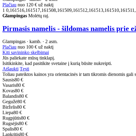
Plačiau
nuo
120 €
už naktį
1
0,161516,161517,161508,161509,161512,161513,161510,161511
Glampingas
Molėtų raj.
Pirmasis namelis - šildomas namelis prie e
Glampingas · kamb. · 2 asm.
Plačiau
nuo
100 €
už naktį
Kiti savininko skelbimai
Jūs paliekate mūsų tinklapį.
Isitikinkite, kad pasitikite svetaine į kurią būsite nukreipti.
Atšaukti
Tęsti
Toliau pateiktos kainos yra orientacinės ir tam tikromis dienomis gali sk
Sausis
80 €
Vasaris
80 €
Kovas
80 €
Balandis
80 €
Gegužė
80 €
Birželis
80 €
Liepa
80 €
Rugpjūtis
80 €
Rugsėjis
80 €
Spalis
80 €
Lapkritis
80 €