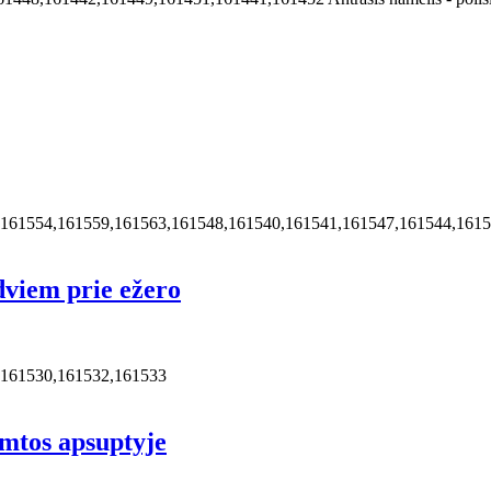
,161554,161559,161563,161548,161540,161541,161547,161544,161
dviem prie ežero
,161530,161532,161533
amtos apsuptyje