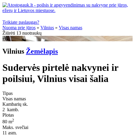
Teikiate paslaugas?
Nuoma prie jūros
»
Vilnius
»
Visas namas
Žiūrėti 13 nuotraukų
+8
Vilnius
Žemėlapis
Sudervės pirtelė nakvynei ir
poilsiui, Vilnius visai šalia
Tipas
Visas namas
Kambarių sk.
2
kamb.
Plotas
2
80 m
Maks. svečiai
11
asm.