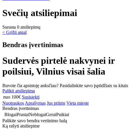
Svečių atsiliepimai
Surasta 0 atsiliepimų
< Grįžti atgal
Bendras įvertinimas
Sudervės pirtelė nakvynei ir
poilsiui, Vilnius visai šalia
Buvote čia apsistoję anksčiau? Pasidalinkite savo įspūdžiais su kitais
Palikti atsiliepimą
nuo 100€
Susisiekti
Nuotraukos
Aprašymas
Jus priims
Vieta mieste
Bendras įvertinimas
Blogai
Prastai
Neblogai
Gerai
Puikiai
Palikite savo bendra vertinimo balą
Ką rašyti atsiliepime