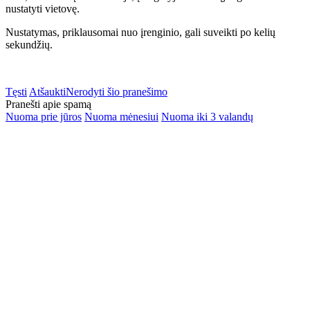
nustatyti vietovę.
Nustatymas, priklausomai nuo įrenginio, gali suveikti po kelių
sekundžių.
Tęsti
Atšaukti
Nerodyti šio pranešimo
Pranešti apie spamą
Nuoma prie jūros
Nuoma mėnesiui
Nuoma iki 3 valandų