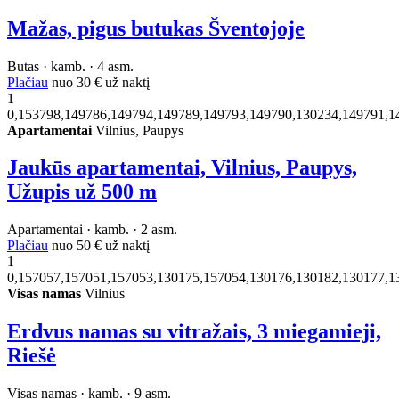
Mažas, pigus butukas Šventojoje
Butas · kamb. · 4 asm.
Plačiau
nuo
30 €
už naktį
1
0,153798,149786,149794,149789,149793,149790,130234,149791,1
Apartamentai
Vilnius, Paupys
Jaukūs apartamentai, Vilnius, Paupys,
Užupis už 500 m
Apartamentai · kamb. · 2 asm.
Plačiau
nuo
50 €
už naktį
1
0,157057,157051,157053,130175,157054,130176,130182,130177,1
Visas namas
Vilnius
Erdvus namas su vitražais, 3 miegamieji,
Riešė
Visas namas · kamb. · 9 asm.