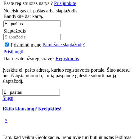
Esate registruotas narys ?
Prisijunkite
Neteisingas el. paštas arba slaptažodis.
Bandykite dar kartą.
Slaptažodis
Pamiršote slaptažodį?
Prisiminti mane
Prisijungti
Dar nesate užsiregistravę?
Registruotis
Įveskite el. pašto adresą, kuriuo registravotės portale. Šiuo adresu
bus išsiųsta nuoroda, kurią paspaudę galėsite sukurti naują
slaptažodį.
Siųsti
Iškilo klausimų? Kreipkitės!
×
Tam, kad veiktų Geolokacija, įrenginyje turi būti įjungtas leidimas