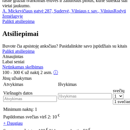
rasite gražiai tvarkomas erdves ir žaliuosius plotus, kurie suteikia šiai
vietai jaukumo.
A. Mickevičiaus gatvė 287, Sudervė, Vilniaus r. sav., Vilnius
Rodyti
žemėlapyje
Palikti atsiliepimą
Atsiliepimai
Buvote čia apsistoję anksčiau? Pasidalinkite savo įspūdžiais su kitais
Palikti atsiliepimą
Atnaujintas
Labai seniai
Netinkamas skelbimas
100 - 300
€
už naktį 2 asm.
ⓘ
Jūsų užsakymas
Atvykimas
Išvykimas
svečių
Viešnagės datos
Minimum naktų:
1
€
Papildomas svečias virš 2:
10
+ Daugiau
€
€