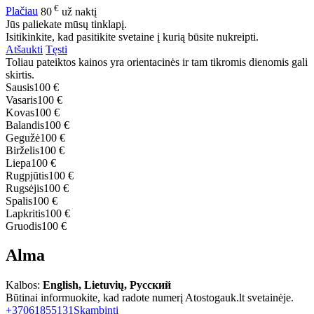
€
Plačiau
80
už naktį
Jūs paliekate mūsų tinklapį.
Isitikinkite, kad pasitikite svetaine į kurią būsite nukreipti.
Atšaukti
Tęsti
Toliau pateiktos kainos yra orientacinės ir tam tikromis dienomis gali
skirtis.
Sausis
100 €
Vasaris
100 €
Kovas
100 €
Balandis
100 €
Gegužė
100 €
Birželis
100 €
Liepa
100 €
Rugpjūtis
100 €
Rugsėjis
100 €
Spalis
100 €
Lapkritis
100 €
Gruodis
100 €
Alma
Kalbos:
English, Lietuvių, Русский
Būtinai informuokite, kad radote numerį Atostogauk.lt svetainėje.
+37061855131
Skambinti