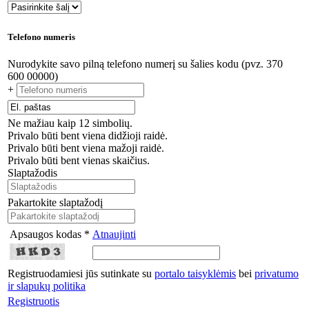
Telefono numeris
Nurodykite savo pilną telefono numerį su šalies kodu (pvz. 370
600 00000)
+
Ne mažiau kaip 12 simbolių.
Privalo būti bent viena didžioji raidė.
Privalo būti bent viena mažoji raidė.
Privalo būti bent vienas skaičius.
Slaptažodis
Pakartokite slaptažodį
Apsaugos kodas *
Atnaujinti
Registruodamiesi jūs sutinkate su
portalo taisyklėmis
bei
privatumo
ir slapukų politika
Registruotis