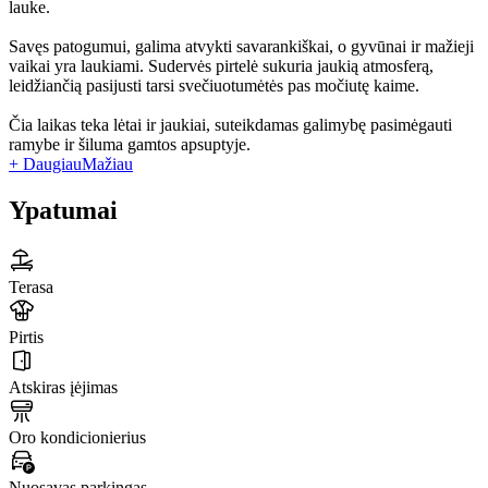
lauke.
Savęs patogumui, galima atvykti savarankiškai, o gyvūnai ir mažieji
vaikai yra laukiami. Sudervės pirtelė sukuria jaukią atmosferą,
leidžiančią pasijusti tarsi svečiuotumėtės pas močiutę kaime.
Čia laikas teka lėtai ir jaukiai, suteikdamas galimybę pasimėgauti
ramybe ir šiluma gamtos apsuptyje.
+ Daugiau
Mažiau
Ypatumai
Terasa
Pirtis
Atskiras įėjimas
Oro kondicionierius
Nuosavas parkingas