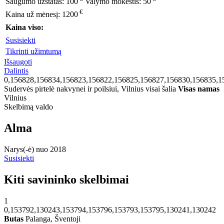
Saugumo užstatas:
100
Valymo mokestis:
50
€
Kaina už mėnesį:
1200
Kaina viso:
Susisiekti
Tikrinti užimtumą
Išsaugoti
Dalintis
0,156828,156834,156823,156822,156825,156827,156830,156835,1
Sudervės pirtelė nakvynei ir poilsiui, Vilnius visai šalia
Visas namas
Vilnius
Skelbimą valdo
Alma
Narys(-ė) nuo 2018
Susisiekti
Kiti savininko skelbimai
1
0,153792,130243,153794,153796,153793,153795,130241,130242
Butas
Palanga, Šventoji