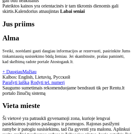
gali būti neaktualus
Pateiktos kainos yra orientacinės ir tam tikromis dienomis gali
skirtis.
Kalendorius atnaujintas
Labai seniai
Jus priims
Alma
Sveiki, norėdami gauti daugiau informacijos ar rezervuoti, pasirinkite Jums
tinkamiausią susisiekimo būdą žemiau. Jei skambinsite, prašau paminėti,
kad skelbimą radote portale Atostogauk.lt.
+ Daugiau
Mažiau
Kalbos:
English, Lietuvių, Русский
Parašyti laišką
Rodyti tel. numerį
Saugumo sumetimais rekomenduojame bendrauti tik per Rentu.lt
portalo žinučių sistemą
Vieta mieste
Ši vietovė yra patraukli gyvenamoji zona, kurioje lengvai
pasiekiamos įvairios paslaugos ir pramogos. Rajonas pasižymi
ramybe ir patogiu susisiekimu, tad čia gyventi yra malonu. Aplinkui