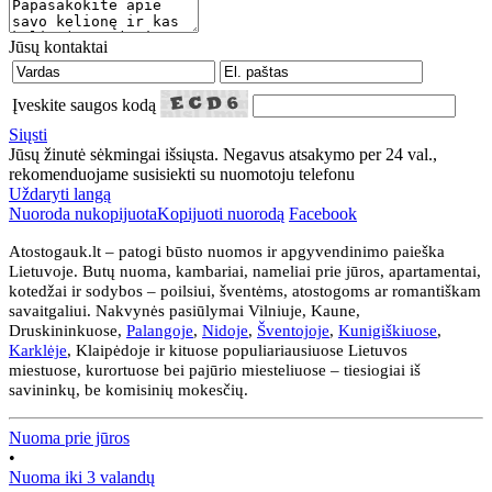
Jūsų kontaktai
Įveskite saugos kodą
Siųsti
Jūsų žinutė sėkmingai išsiųsta. Negavus atsakymo per 24 val.,
rekomenduojame susisiekti su nuomotoju telefonu
Uždaryti langą
Nuoroda nukopijuota
Kopijuoti nuorodą
Facebook
Atostogauk.lt – patogi būsto nuomos ir apgyvendinimo paieška
Lietuvoje. Butų nuoma, kambariai, nameliai prie jūros, apartamentai,
kotedžai ir sodybos – poilsiui, šventėms, atostogoms ar romantiškam
savaitgaliui. Nakvynės pasiūlymai Vilniuje, Kaune,
Druskininkuose,
Palangoje
,
Nidoje
,
Šventojoje
,
Kunigiškiuose
,
Karklėje
, Klaipėdoje ir kituose populiariausiuose Lietuvos
miestuose, kurortuose bei pajūrio miesteliuose – tiesiogiai iš
savininkų, be komisinių mokesčių.
Nuoma prie jūros
•
Nuoma iki 3 valandų