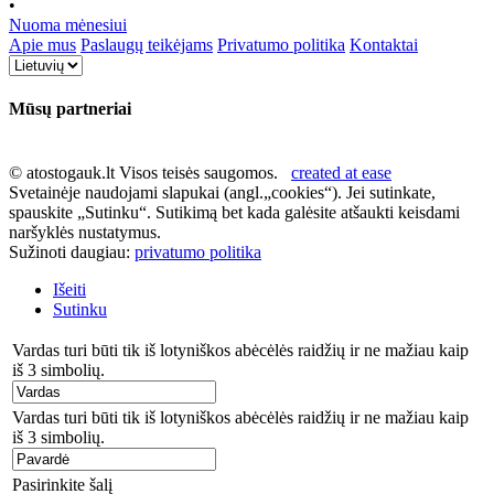
•
Nuoma mėnesiui
Apie mus
Paslaugų teikėjams
Privatumo politika
Kontaktai
Mūsų partneriai
© atostogauk.lt Visos teisės saugomos.
created at ease
Svetainėje naudojami slapukai (angl.„cookies“). Jei sutinkate,
spauskite „Sutinku“. Sutikimą bet kada galėsite atšaukti keisdami
naršyklės nustatymus.
Sužinoti daugiau:
privatumo politika
Išeiti
Sutinku
Vardas turi būti tik iš lotyniškos abėcėlės raidžių ir ne mažiau kaip
iš 3 simbolių.
Vardas turi būti tik iš lotyniškos abėcėlės raidžių ir ne mažiau kaip
iš 3 simbolių.
Pasirinkite šalį