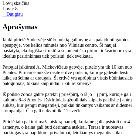
Lovų skaičius
Lovų:
8
+ Daugiau
Aprašymas
Jauki pirtelė Sudervėje siūlo puikią galimybę atsipalaiduoti gamtos
apsuptyje, vos kelios minutės nuo Vilniaus centro. Ši naujai
pastatyta, ekologiška struktūra su autentiška pirtimi ir švariu oru yra
idealus pasirinkimas tiek poilsiui, tiek sveikatai.
Patogiai įsikūrusi A. Mickevičiaus gatvėje, pirtelė yra tik 10 km nuo
Pilaitės. Pirmame aukšte rasite erdvę poilsiui, kurioje galėsite leisti
laiką su šeima ar draugais. Ši erdvė yra aprūpinta visais būtiniausiais
patogumais, tokiais kaip indai ir kiti reikmenys.
Iš poilsio zonos galite patekti į priešpirtį, o iš jo – į pirtį, kurioje gali
kaitintis 6–8 žmonės. Išskirtiniais ąžuoliniais laiptais pakilsite į antrą
aukštą, kur įrengti miegamieji, puikiai tinkantys vaikams ar didesnei
kompanijai. Čia gali nakvoti iki 11 svečių.
Pirtelė taip pat turi mažą atskirą namelį, kuriame gali apsistoti dar 4
asmenys, o kaina gali būti derinama atskirai. Terasa ir nuosavas
parkingas yra papildomi privalumai, leidžiantys mėgautis laiku