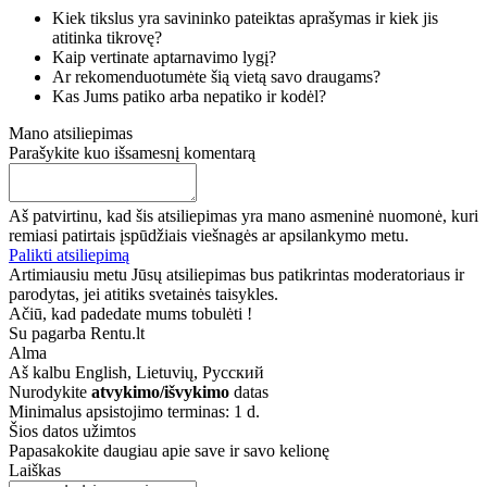
Kiek tikslus yra savininko pateiktas aprašymas ir kiek jis
atitinka tikrovę?
Kaip vertinate aptarnavimo lygį?
Ar rekomenduotumėte šią vietą savo draugams?
Kas Jums patiko arba nepatiko ir kodėl?
Mano atsiliepimas
Parašykite kuo išsamesnį komentarą
Aš patvirtinu, kad šis atsiliepimas yra mano asmeninė nuomonė, kuri
remiasi patirtais įspūdžiais viešnagės ar apsilankymo metu.
Palikti atsiliepimą
Artimiausiu metu Jūsų atsiliepimas bus patikrintas moderatoriaus ir
parodytas, jei atitiks svetainės taisykles.
Ačiū, kad padedate mums tobulėti !
Su pagarba Rentu.lt
Alma
Aš kalbu
English, Lietuvių, Русский
Nurodykite
atvykimo/išvykimo
datas
Minimalus apsistojimo terminas: 1 d.
Šios datos užimtos
Papasakokite daugiau apie save ir savo kelionę
Laiškas