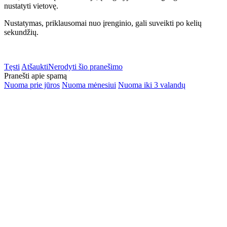
nustatyti vietovę.
Nustatymas, priklausomai nuo įrenginio, gali suveikti po kelių
sekundžių.
Tęsti
Atšaukti
Nerodyti šio pranešimo
Pranešti apie spamą
Nuoma prie jūros
Nuoma mėnesiui
Nuoma iki 3 valandų