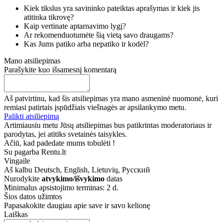
Kiek tikslus yra savininko pateiktas aprašymas ir kiek jis
atitinka tikrovę?
Kaip vertinate aptarnavimo lygį?
Ar rekomenduotumėte šią vietą savo draugams?
Kas Jums patiko arba nepatiko ir kodėl?
Mano atsiliepimas
Parašykite kuo išsamesnį komentarą
Aš patvirtinu, kad šis atsiliepimas yra mano asmeninė nuomonė, kuri
remiasi patirtais įspūdžiais viešnagės ar apsilankymo metu.
Palikti atsiliepimą
Artimiausiu metu Jūsų atsiliepimas bus patikrintas moderatoriaus ir
parodytas, jei atitiks svetainės taisykles.
Ačiū, kad padedate mums tobulėti !
Su pagarba Rentu.lt
Vingaile
Aš kalbu
Deutsch, English, Lietuvių, Русский
Nurodykite
atvykimo/išvykimo
datas
Minimalus apsistojimo terminas: 2 d.
Šios datos užimtos
Papasakokite daugiau apie save ir savo kelionę
Laiškas