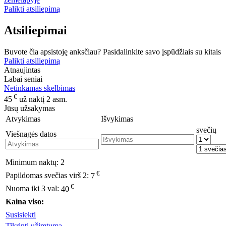
Palikti atsiliepimą
Atsiliepimai
Buvote čia apsistoję anksčiau? Pasidalinkite savo įspūdžiais su kitais
Palikti atsiliepimą
Atnaujintas
Labai seniai
Netinkamas skelbimas
€
45
už naktį 2 asm.
Jūsų užsakymas
Atvykimas
Išvykimas
svečių
Viešnagės datos
Minimum naktų:
2
€
Papildomas svečias virš 2:
7
€
Nuoma iki 3 val:
40
Kaina viso:
Susisiekti
Tikrinti užimtumą