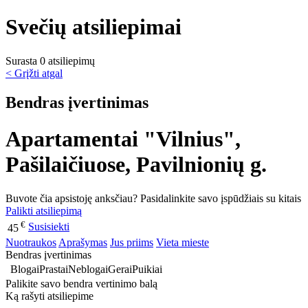
Svečių atsiliepimai
Surasta 0 atsiliepimų
< Grįžti atgal
Bendras įvertinimas
Apartamentai "Vilnius",
Pašilaičiuose, Pavilnionių g.
Buvote čia apsistoję anksčiau? Pasidalinkite savo įspūdžiais su kitais
Palikti atsiliepimą
€
Susisiekti
45
Nuotraukos
Aprašymas
Jus priims
Vieta mieste
Bendras įvertinimas
Blogai
Prastai
Neblogai
Gerai
Puikiai
Palikite savo bendra vertinimo balą
Ką rašyti atsiliepime