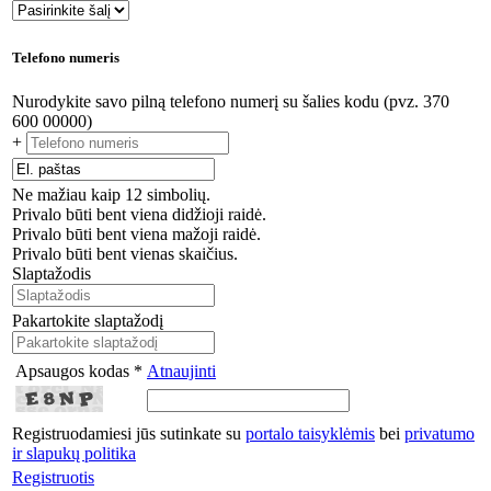
Telefono numeris
Nurodykite savo pilną telefono numerį su šalies kodu (pvz. 370
600 00000)
+
Ne mažiau kaip 12 simbolių.
Privalo būti bent viena didžioji raidė.
Privalo būti bent viena mažoji raidė.
Privalo būti bent vienas skaičius.
Slaptažodis
Pakartokite slaptažodį
Apsaugos kodas *
Atnaujinti
Registruodamiesi jūs sutinkate su
portalo taisyklėmis
bei
privatumo
ir slapukų politika
Registruotis