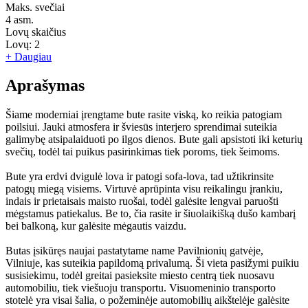
Maks. svečiai
4
asm.
Lovų skaičius
Lovų:
2
+ Daugiau
Aprašymas
Šiame moderniai įrengtame bute rasite viską, ko reikia patogiam
poilsiui. Jauki atmosfera ir šviesūs interjero sprendimai suteikia
galimybę atsipalaiduoti po ilgos dienos. Bute gali apsistoti iki keturių
svečių, todėl tai puikus pasirinkimas tiek poroms, tiek šeimoms.
Bute yra erdvi dvigulė lova ir patogi sofa-lova, tad užtikrinsite
patogų miegą visiems. Virtuvė aprūpinta visu reikalingu įrankiu,
indais ir prietaisais maisto ruošai, todėl galėsite lengvai paruošti
mėgstamus patiekalus. Be to, čia rasite ir šiuolaikišką dušo kambarį
bei balkoną, kur galėsite mėgautis vaizdu.
Butas įsikūręs naujai pastatytame name Pavilnionių gatvėje,
Vilniuje, kas suteikia papildomą privalumą. Ši vieta pasižymi puikiu
susisiekimu, todėl greitai pasieksite miesto centrą tiek nuosavu
automobiliu, tiek viešuoju transportu. Visuomeninio transporto
stotelė yra visai šalia, o požeminėje automobilių aikštelėje galėsite