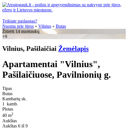
Teikiate paslaugas?
Nuoma prie jūros
»
Vilnius
»
Butas
Žiūrėti 14 nuotraukų
+9
Vilnius, Pašilaičiai
Žemėlapis
Apartamentai "Vilnius",
Pašilaičiuose, Pavilnionių g.
Tipas
Butas
Kambarių sk.
1
kamb.
Plotas
2
40 m
Aukštas
Aukštas
6 iš 9