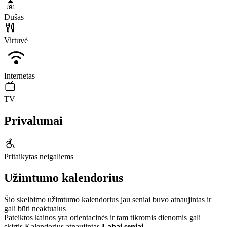
Dušas
Virtuvė
Internetas
TV
Privalumai
Pritaikytas neigaliems
Užimtumo kalendorius
Šio skelbimo užimtumo kalendorius jau seniai buvo atnaujintas ir
gali būti neaktualus
Pateiktos kainos yra orientacinės ir tam tikromis dienomis gali
skirtis.
Kalendorius atnaujintas
Labai seniai