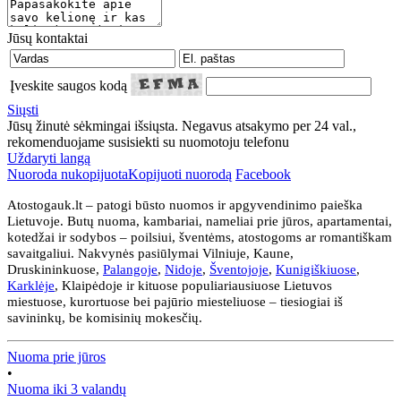
Jūsų kontaktai
Įveskite saugos kodą
Siųsti
Jūsų žinutė sėkmingai išsiųsta. Negavus atsakymo per 24 val.,
rekomenduojame susisiekti su nuomotoju telefonu
Uždaryti langą
Nuoroda nukopijuota
Kopijuoti nuorodą
Facebook
Atostogauk.lt – patogi būsto nuomos ir apgyvendinimo paieška
Lietuvoje. Butų nuoma, kambariai, nameliai prie jūros, apartamentai,
kotedžai ir sodybos – poilsiui, šventėms, atostogoms ar romantiškam
savaitgaliui. Nakvynės pasiūlymai Vilniuje, Kaune,
Druskininkuose,
Palangoje
,
Nidoje
,
Šventojoje
,
Kunigiškiuose
,
Karklėje
, Klaipėdoje ir kituose populiariausiuose Lietuvos
miestuose, kurortuose bei pajūrio miesteliuose – tiesiogiai iš
savininkų, be komisinių mokesčių.
Nuoma prie jūros
•
Nuoma iki 3 valandų