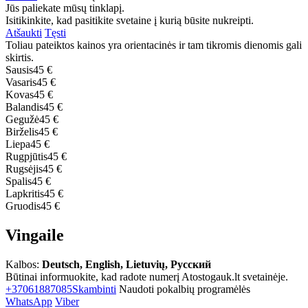
Jūs paliekate mūsų tinklapį.
Isitikinkite, kad pasitikite svetaine į kurią būsite nukreipti.
Atšaukti
Tęsti
Toliau pateiktos kainos yra orientacinės ir tam tikromis dienomis gali
skirtis.
Sausis
45 €
Vasaris
45 €
Kovas
45 €
Balandis
45 €
Gegužė
45 €
Birželis
45 €
Liepa
45 €
Rugpjūtis
45 €
Rugsėjis
45 €
Spalis
45 €
Lapkritis
45 €
Gruodis
45 €
Vingaile
Kalbos:
Deutsch, English, Lietuvių, Русский
Būtinai informuokite, kad radote numerį Atostogauk.lt svetainėje.
+37061887085
Skambinti
Naudoti pokalbių programėlės
WhatsApp
Viber