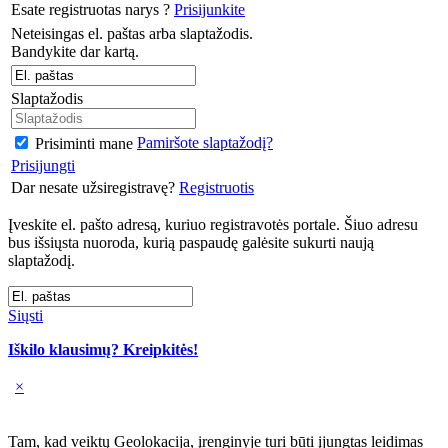
Esate registruotas narys ?
Prisijunkite
Neteisingas el. paštas arba slaptažodis.
Bandykite dar kartą.
Slaptažodis
Pamiršote slaptažodį?
Prisiminti mane
Prisijungti
Dar nesate užsiregistravę?
Registruotis
Įveskite el. pašto adresą, kuriuo registravotės portale. Šiuo adresu
bus išsiųsta nuoroda, kurią paspaudę galėsite sukurti naują
slaptažodį.
Siųsti
Iškilo klausimų? Kreipkitės!
×
Tam, kad veiktų Geolokacija, įrenginyje turi būti įjungtas leidimas