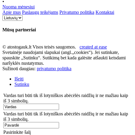
•
Nuoma mėnesiui
Apie mus
Paslaugų teikėjams
Privatumo politika
Kontaktai
Mūsų partneriai
© atostogauk.lt Visos teisės saugomos.
created at ease
Svetainėje naudojami slapukai (angl.„cookies“). Jei sutinkate,
spauskite „Sutinku“. Sutikimą bet kada galėsite atšaukti keisdami
naršyklės nustatymus.
Sužinoti daugiau:
privatumo politika
Išeiti
Sutinku
Vardas turi būti tik iš lotyniškos abėcėlės raidžių ir ne mažiau kaip
iš 3 simbolių.
Vardas turi būti tik iš lotyniškos abėcėlės raidžių ir ne mažiau kaip
iš 3 simbolių.
Pasirinkite šalį