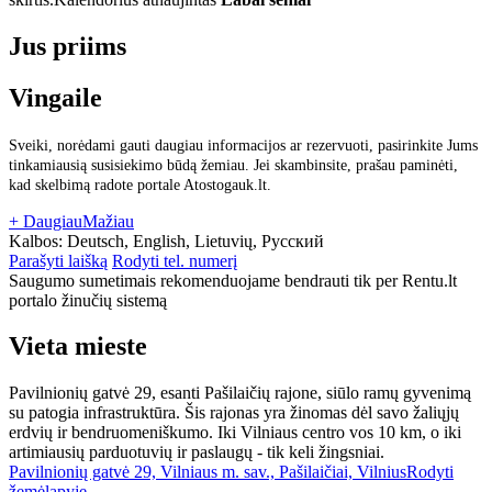
Jus priims
Vingaile
Sveiki, norėdami gauti daugiau informacijos ar rezervuoti, pasirinkite Jums
tinkamiausią susisiekimo būdą žemiau. Jei skambinsite, prašau paminėti,
kad skelbimą radote portale Atostogauk.lt.
+ Daugiau
Mažiau
Kalbos:
Deutsch, English, Lietuvių, Русский
Parašyti laišką
Rodyti tel. numerį
Saugumo sumetimais rekomenduojame bendrauti tik per Rentu.lt
portalo žinučių sistemą
Vieta mieste
Pavilnionių gatvė 29, esanti Pašilaičių rajone, siūlo ramų gyvenimą
su patogia infrastruktūra. Šis rajonas yra žinomas dėl savo žaliųjų
erdvių ir bendruomeniškumo. Iki Vilniaus centro vos 10 km, o iki
artimiausių parduotuvių ir paslaugų - tik keli žingsniai.
Pavilnionių gatvė 29, Vilniaus m. sav., Pašilaičiai, Vilnius
Rodyti
žemėlapyje