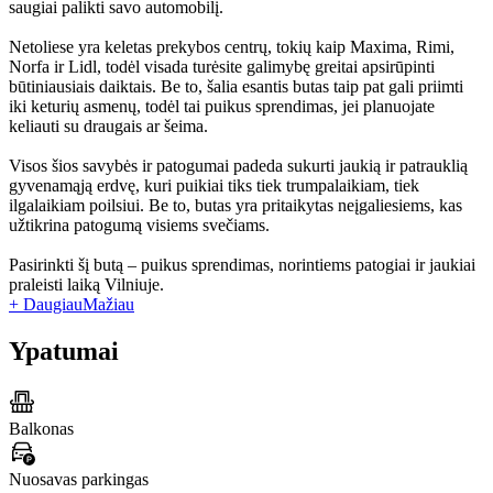
saugiai palikti savo automobilį.
Netoliese yra keletas prekybos centrų, tokių kaip Maxima, Rimi,
Norfa ir Lidl, todėl visada turėsite galimybę greitai apsirūpinti
būtiniausiais daiktais. Be to, šalia esantis butas taip pat gali priimti
iki keturių asmenų, todėl tai puikus sprendimas, jei planuojate
keliauti su draugais ar šeima.
Visos šios savybės ir patogumai padeda sukurti jaukią ir patrauklią
gyvenamąją erdvę, kuri puikiai tiks tiek trumpalaikiam, tiek
ilgalaikiam poilsiui. Be to, butas yra pritaikytas neįgaliesiems, kas
užtikrina patogumą visiems svečiams.
Pasirinkti šį butą – puikus sprendimas, norintiems patogiai ir jaukiai
praleisti laiką Vilniuje.
+ Daugiau
Mažiau
Ypatumai
Balkonas
Nuosavas parkingas