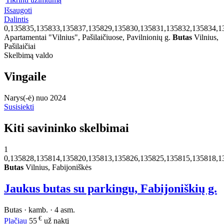
Išsaugoti
Dalintis
0,135835,135833,135837,135829,135830,135831,135832,135834,1
Apartamentai "Vilnius", Pašilaičiuose, Pavilnionių g.
Butas
Vilnius,
Pašilaičiai
Skelbimą valdo
Vingaile
Narys(-ė) nuo 2024
Susisiekti
Kiti savininko skelbimai
1
0,135828,135814,135820,135813,135826,135825,135815,135818,1
Butas
Vilnius, Fabijoniškės
Jaukus butas su parkingu, Fabijoniškių g.
Butas · kamb. · 4 asm.
€
Plačiau
55
už naktį