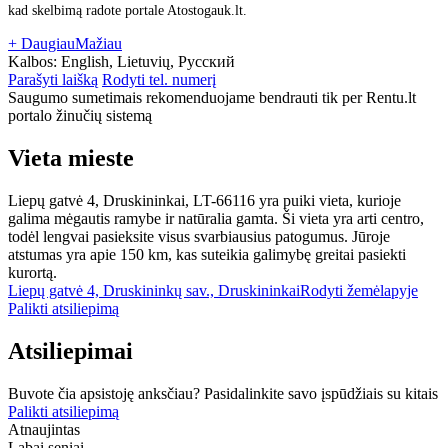
kad skelbimą radote portale Atostogauk.lt.
+ Daugiau
Mažiau
Kalbos:
English, Lietuvių, Русский
Parašyti laišką
Rodyti tel. numerį
Saugumo sumetimais rekomenduojame bendrauti tik per Rentu.lt
portalo žinučių sistemą
Vieta mieste
Liepų gatvė 4, Druskininkai, LT-66116 yra puiki vieta, kurioje
galima mėgautis ramybe ir natūralia gamta. Ši vieta yra arti centro,
todėl lengvai pasieksite visus svarbiausius patogumus. Jūroje
atstumas yra apie 150 km, kas suteikia galimybę greitai pasiekti
kurortą.
Liepų gatvė 4, Druskininkų sav., Druskininkai
Rodyti žemėlapyje
Palikti atsiliepimą
Atsiliepimai
Buvote čia apsistoję anksčiau? Pasidalinkite savo įspūdžiais su kitais
Palikti atsiliepimą
Atnaujintas
Labai seniai