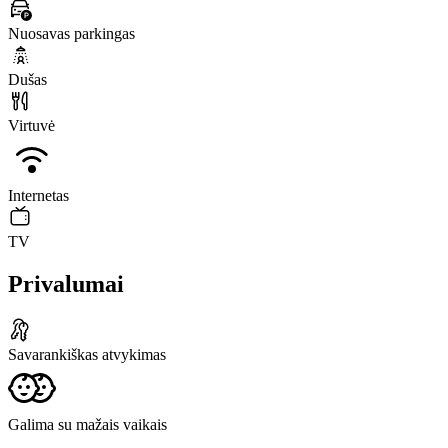
Nuosavas parkingas
Dušas
Virtuvė
Internetas
TV
Privalumai
Savarankiškas atvykimas
Galima su mažais vaikais