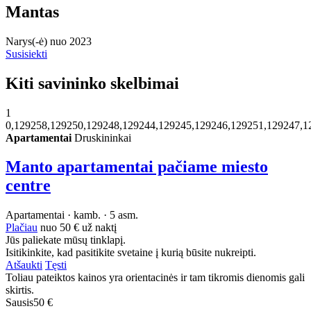
Mantas
Narys(-ė) nuo 2023
Susisiekti
Kiti savininko skelbimai
1
0,129258,129250,129248,129244,129245,129246,129251,129247,1
Apartamentai
Druskininkai
Manto apartamentai pačiame miesto
centre
Apartamentai · kamb. · 5 asm.
Plačiau
nuo
50 €
už naktį
Jūs paliekate mūsų tinklapį.
Isitikinkite, kad pasitikite svetaine į kurią būsite nukreipti.
Atšaukti
Tęsti
Toliau pateiktos kainos yra orientacinės ir tam tikromis dienomis gali
skirtis.
Sausis
50 €