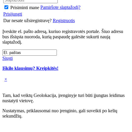
Pamiršote slaptažodį?
Prisiminti mane
Prisijungti
Dar nesate užsiregistravę?
Registruotis
Įveskite el. pašto adresą, kuriuo registravotės portale. Šiuo adresu
bus išsiųsta nuoroda, kurią paspaudę galėsite sukurti naują
slaptažodį.
Siųsti
Iškilo klausimų? Kreipkitės!
×
Tam, kad veiktų Geolokacija, įrenginyje turi būti įjungtas leidimas
nustatyti vietovę.
Nustatymas, priklausomai nuo įrenginio, gali suveikti po kelių
sekundžių.