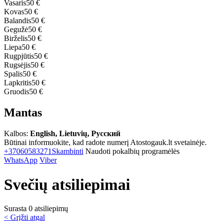
Vasaris
50 €
Kovas
50 €
Balandis
50 €
Gegužė
50 €
Birželis
50 €
Liepa
50 €
Rugpjūtis
50 €
Rugsėjis
50 €
Spalis
50 €
Lapkritis
50 €
Gruodis
50 €
Mantas
Kalbos:
English, Lietuvių, Русский
Būtinai informuokite, kad radote numerį Atostogauk.lt svetainėje.
+37060583271
Skambinti
Naudoti pokalbių programėlės
WhatsApp
Viber
Svečių atsiliepimai
Surasta 0 atsiliepimų
< Grįžti atgal