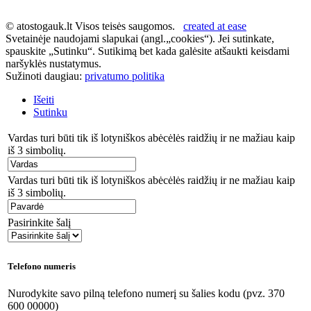
© atostogauk.lt Visos teisės saugomos.
created at ease
Svetainėje naudojami slapukai (angl.„cookies“). Jei sutinkate,
spauskite „Sutinku“. Sutikimą bet kada galėsite atšaukti keisdami
naršyklės nustatymus.
Sužinoti daugiau:
privatumo politika
Išeiti
Sutinku
Vardas turi būti tik iš lotyniškos abėcėlės raidžių ir ne mažiau kaip
iš 3 simbolių.
Vardas turi būti tik iš lotyniškos abėcėlės raidžių ir ne mažiau kaip
iš 3 simbolių.
Pasirinkite šalį
Telefono numeris
Nurodykite savo pilną telefono numerį su šalies kodu (pvz. 370
600 00000)