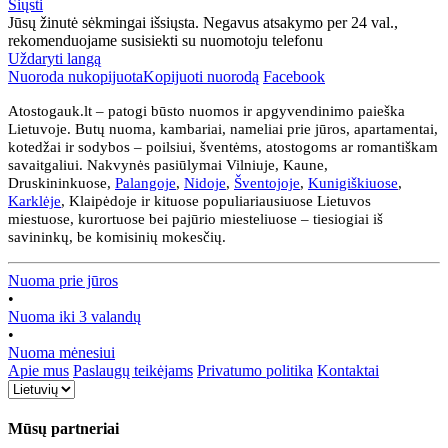
Siųsti
Jūsų žinutė sėkmingai išsiųsta. Negavus atsakymo per 24 val.,
rekomenduojame susisiekti su nuomotoju telefonu
Uždaryti langą
Nuoroda nukopijuota
Kopijuoti nuorodą
Facebook
Atostogauk.lt – patogi būsto nuomos ir apgyvendinimo paieška
Lietuvoje. Butų nuoma, kambariai, nameliai prie jūros, apartamentai,
kotedžai ir sodybos – poilsiui, šventėms, atostogoms ar romantiškam
savaitgaliui. Nakvynės pasiūlymai Vilniuje, Kaune,
Druskininkuose,
Palangoje
,
Nidoje
,
Šventojoje
,
Kunigiškiuose
,
Karklėje
, Klaipėdoje ir kituose populiariausiuose Lietuvos
miestuose, kurortuose bei pajūrio miesteliuose – tiesiogiai iš
savininkų, be komisinių mokesčių.
Nuoma prie jūros
•
Nuoma iki 3 valandų
•
Nuoma mėnesiui
Apie mus
Paslaugų teikėjams
Privatumo politika
Kontaktai
Mūsų partneriai