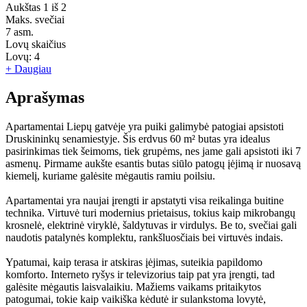
Aukštas
1 iš 2
Maks. svečiai
7
asm.
Lovų skaičius
Lovų:
4
+ Daugiau
Aprašymas
Apartamentai Liepų gatvėje yra puiki galimybė patogiai apsistoti
Druskininkų senamiestyje. Šis erdvus 60 m² butas yra idealus
pasirinkimas tiek šeimoms, tiek grupėms, nes jame gali apsistoti iki 7
asmenų. Pirmame aukšte esantis butas siūlo patogų įėjimą ir nuosavą
kiemelį, kuriame galėsite mėgautis ramiu poilsiu.
Apartamentai yra naujai įrengti ir apstatyti visa reikalinga buitine
technika. Virtuvė turi modernius prietaisus, tokius kaip mikrobangų
krosnelė, elektrinė viryklė, šaldytuvas ir virdulys. Be to, svečiai gali
naudotis patalynės komplektu, rankšluosčiais bei virtuvės indais.
Ypatumai, kaip terasa ir atskiras įėjimas, suteikia papildomo
komforto. Interneto ryšys ir televizorius taip pat yra įrengti, tad
galėsite mėgautis laisvalaikiu. Mažiems vaikams pritaikytos
patogumai, tokie kaip vaikiška kėdutė ir sulankstoma lovytė,