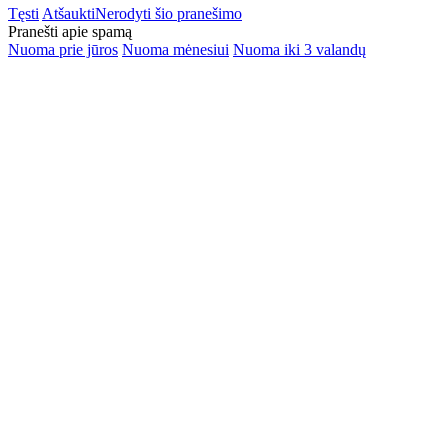
Tęsti
Atšaukti
Nerodyti šio pranešimo
Pranešti apie spamą
Nuoma prie jūros
Nuoma mėnesiui
Nuoma iki 3 valandų