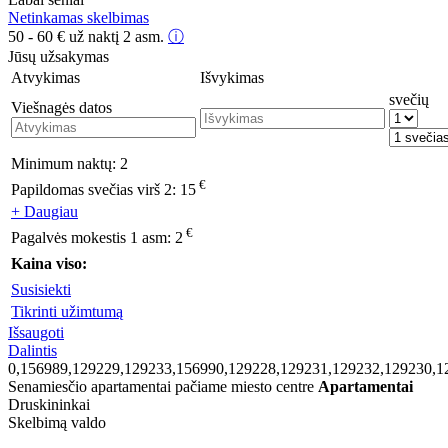
Netinkamas skelbimas
50 - 60
€
už naktį 2 asm.
ⓘ
Jūsų užsakymas
Atvykimas
Išvykimas
svečių
Viešnagės datos
Minimum naktų:
2
€
Papildomas svečias virš 2:
15
+ Daugiau
€
Pagalvės mokestis 1 asm:
2
Kaina viso:
Susisiekti
Tikrinti užimtumą
Išsaugoti
Dalintis
0,156989,129229,129233,156990,129228,129231,129232,129230,1
Senamiesčio apartamentai pačiame miesto centre
Apartamentai
Druskininkai
Skelbimą valdo