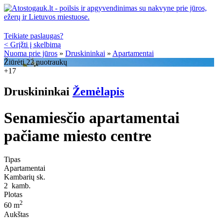
Teikiate paslaugas?
< Grįžti į skelbimą
Nuoma prie jūros
»
Druskininkai
»
Apartamentai
Žiūrėti 22 nuotraukų
+17
Druskininkai
Žemėlapis
Senamiesčio apartamentai
pačiame miesto centre
Tipas
Apartamentai
Kambarių sk.
2
kamb.
Plotas
2
60 m
Aukštas