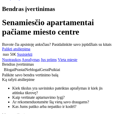
Bendras įvertinimas
Senamiesčio apartamentai
pačiame miesto centre
Buvote čia apsistoję anksčiau? Pasidalinkite savo įspūdžiais su kitais
Palikti atsiliepimą
nuo 50€
Susisiekti
Nuotraukos
Aprašymas
Jus priims
Vieta mieste
Bendras įvertinimas
Blogai
Prastai
Neblogai
Gerai
Puikiai
Palikite savo bendra vertinimo balą
Ką rašyti atsiliepime
Kiek tikslus yra savininko pateiktas aprašymas ir kiek jis
atitinka tikrovę?
Kaip vertinate aptarnavimo lygį?
Ar rekomenduotumėte šią vietą savo draugams?
Kas Jums patiko arba nepatiko ir kodėl?