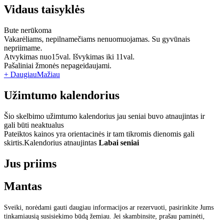
Vidaus taisyklės
Bute nerūkoma
Vakarėliams, nepilnamečiams nenuomuojamas. Su gyvūnais
nepriimame.
Atvykimas nuo15val. Išvykimas iki 11val.
Pašaliniai žmonės nepageidaujami.
+ Daugiau
Mažiau
Užimtumo kalendorius
Šio skelbimo užimtumo kalendorius jau seniai buvo atnaujintas ir
gali būti neaktualus
Pateiktos kainos yra orientacinės ir tam tikromis dienomis gali
skirtis.
Kalendorius atnaujintas
Labai seniai
Jus priims
Mantas
Sveiki, norėdami gauti daugiau informacijos ar rezervuoti, pasirinkite Jums
tinkamiausią susisiekimo būdą žemiau. Jei skambinsite, prašau paminėti,