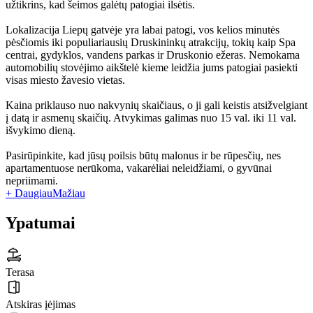
užtikrins, kad šeimos galėtų patogiai ilsėtis.
Lokalizacija Liepų gatvėje yra labai patogi, vos kelios minutės
pėsčiomis iki populiariausių Druskininkų atrakcijų, tokių kaip Spa
centrai, gydyklos, vandens parkas ir Druskonio ežeras. Nemokama
automobilių stovėjimo aikštelė kieme leidžia jums patogiai pasiekti
visas miesto žavesio vietas.
Kaina priklauso nuo nakvynių skaičiaus, o ji gali keistis atsižvelgiant
į datą ir asmenų skaičių. Atvykimas galimas nuo 15 val. iki 11 val.
išvykimo dieną.
Pasirūpinkite, kad jūsų poilsis būtų malonus ir be rūpesčių, nes
apartamentuose nerūkoma, vakarėliai neleidžiami, o gyvūnai
nepriimami.
+ Daugiau
Mažiau
Ypatumai
Terasa
Atskiras įėjimas