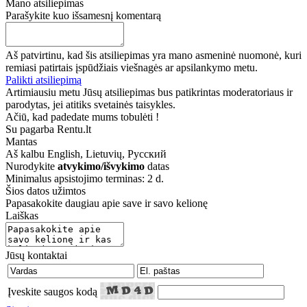
Mano atsiliepimas
Parašykite kuo išsamesnį komentarą
Aš patvirtinu, kad šis atsiliepimas yra mano asmeninė nuomonė, kuri
remiasi patirtais įspūdžiais viešnagės ar apsilankymo metu.
Palikti atsiliepimą
Artimiausiu metu Jūsų atsiliepimas bus patikrintas moderatoriaus ir
parodytas, jei atitiks svetainės taisykles.
Ačiū, kad padedate mums tobulėti !
Su pagarba Rentu.lt
Mantas
Aš kalbu
English, Lietuvių, Русский
Nurodykite
atvykimo/išvykimo
datas
Minimalus apsistojimo terminas: 2 d.
Šios datos užimtos
Papasakokite daugiau apie save ir savo kelionę
Laiškas
Jūsų kontaktai
Įveskite saugos kodą