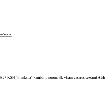
6827
KSN ''Plunksna" kambarių nuoma tik visam vasaros sezonui
Atsk