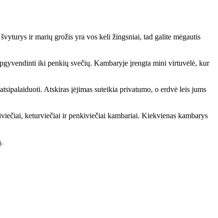
švyturys ir marių grožis yra vos keli žingsniai, tad galite mėgautis
apgyvendinti iki penkių svečių. Kambaryje įrengta mini virtuvėlė, kur
tsipalaiduoti. Atskiras įėjimas suteikia privatumo, o erdvė leis jums
viečiai, keturviečiai ir penkiviečiai kambariai. Kiekvienas kambarys
.