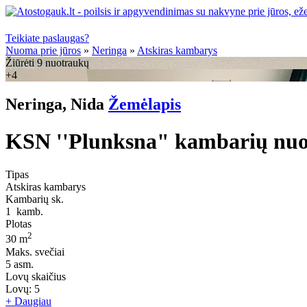
Teikiate paslaugas?
Nuoma prie jūros
»
Neringa
»
Atskiras kambarys
Žiūrėti 9 nuotraukų
+4
Neringa, Nida
Žemėlapis
KSN ''Plunksna" kambarių nuom
Tipas
Atskiras kambarys
Kambarių sk.
1
kamb.
Plotas
2
30 m
Maks. svečiai
5
asm.
Lovų skaičius
Lovų:
5
+ Daugiau