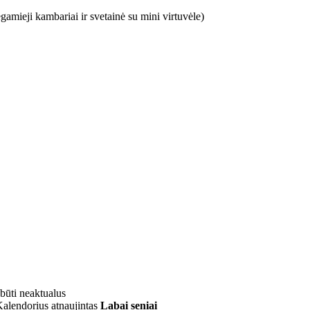
mieji kambariai ir svetainė su mini virtuvėle)
 būti neaktualus
alendorius atnaujintas
Labai seniai