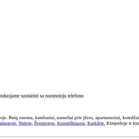
enduojame susisiekti su nuomotoju telefonu
je. Butų nuoma, kambariai, nameliai prie jūros, apartamentai, kotedžai
alangoje
,
Nidoje
,
Šventojoje
,
Kunigiškiuose
,
Karklėje
, Klaipėdoje ir ki