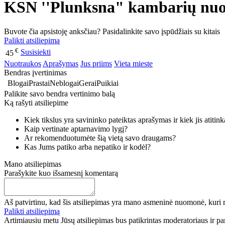
KSN ''Plunksna" kambarių nuom
Buvote čia apsistoję anksčiau? Pasidalinkite savo įspūdžiais su kitais
Palikti atsiliepimą
€
Susisiekti
45
Nuotraukos
Aprašymas
Jus priims
Vieta mieste
Bendras įvertinimas
Blogai
Prastai
Neblogai
Gerai
Puikiai
Palikite savo bendra vertinimo balą
Ką rašyti atsiliepime
Kiek tikslus yra savininko pateiktas aprašymas ir kiek jis atitin
Kaip vertinate aptarnavimo lygį?
Ar rekomenduotumėte šią vietą savo draugams?
Kas Jums patiko arba nepatiko ir kodėl?
Mano atsiliepimas
Parašykite kuo išsamesnį komentarą
Aš patvirtinu, kad šis atsiliepimas yra mano asmeninė nuomonė, kuri r
Palikti atsiliepimą
Artimiausiu metu Jūsų atsiliepimas bus patikrintas moderatoriaus ir paro