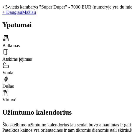
• 5-vietis kambarys "Super Duper" - 7000 EUR (numeryje yra du miega
+ Daugiau
Mažiau
Ypatumai
Balkonas
Atskiras įėjimas
Vonia
Dušas
Virtuvė
Užimtumo kalendorius
Šio skelbimo užimtumo kalendorius jau seniai buvo atnaujintas ir gali
Pateiktos kainos yra orientacinės ir tam tikromis dienomis gali skirtis.
K