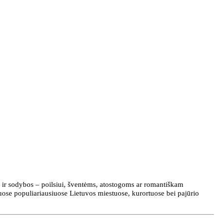
 ir sodybos – poilsiui, šventėms, atostogoms ar romantiškam
tuose populiariausiuose Lietuvos miestuose, kurortuose bei pajūrio