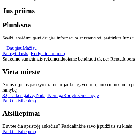
Jus priims
Plunksna
Sveiki, norėdami gauti daugiau informacijos ar rezervuoti, pasirinkite Jums t
+ Daugiau
Mažiau
Parašyti laišką
Rodyti tel. numerį
Saugumo sumetimais rekomenduojame bendrauti tik per Rentu.lt porta
Vieta mieste
Nidos rajonas pasižymi ramiu ir jaukiu gyvenimu, puikiai tinkančiu poilsi
ramybę.
32, Taikos gatvė, Nida, Neringa
Rodyti žemėlapyje
Palikti atsiliepimą
Atsiliepimai
Buvote čia apsistoję anksčiau? Pasidalinkite savo įspūdžiais su kitais
Palikti atsiliepimą