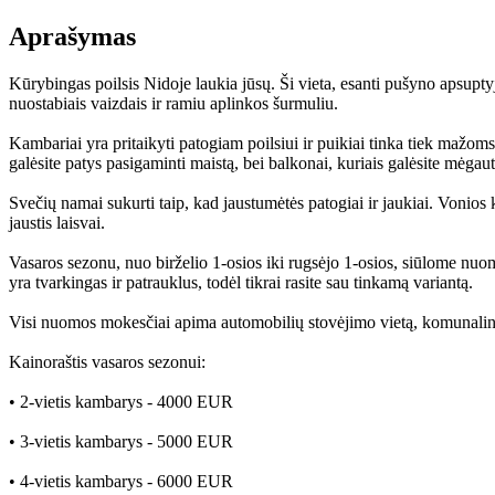
Aprašymas
Kūrybingas poilsis Nidoje laukia jūsų. Ši vieta, esanti pušyno apsuptyj
nuostabiais vaizdais ir ramiu aplinkos šurmuliu.
Kambariai yra pritaikyti patogiam poilsiui ir puikiai tinka tiek mažo
galėsite patys pasigaminti maistą, bei balkonai, kuriais galėsite mėga
Svečių namai sukurti taip, kad jaustumėtės patogiai ir jaukiai. Vonios 
jaustis laisvai.
Vasaros sezonu, nuo birželio 1-osios iki rugsėjo 1-osios, siūlome nuo
yra tvarkingas ir patrauklus, todėl tikrai rasite sau tinkamą variantą.
Visi nuomos mokesčiai apima automobilių stovėjimo vietą, komunalini
Kainoraštis vasaros sezonui:
• 2-vietis kambarys - 4000 EUR
• 3-vietis kambarys - 5000 EUR
• 4-vietis kambarys - 6000 EUR