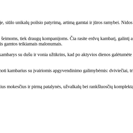
e, siūlo unikalų poilsio patyrimą, artimą gamtai ir jūros ramybei. Nidos 
ms šeimoms, tiek draugų kompanijoms. Čia rasite erdvų kambarį, galintį 
utis gamtos teikiamais malonumais.
kambarys su dušu ir vonia užtikrins, kad po aktyvios dienos galėtumėte a
moti kambarius su įvairiomis apgyvendinimo galimybėmis: dviviečiai, tri
us mokesčius ir pirmą patalynės, užvalkalų bei rankšluosčių komplektą