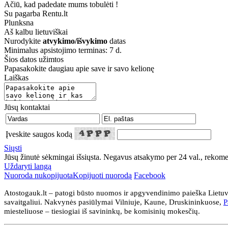
Ačiū, kad padedate mums tobulėti !
Su pagarba Rentu.lt
Plunksna
Aš kalbu
lietuviškai
Nurodykite
atvykimo/išvykimo
datas
Minimalus apsistojimo terminas: 7 d.
Šios datos užimtos
Papasakokite daugiau apie save ir savo kelionę
Laiškas
Jūsų kontaktai
Įveskite saugos kodą
Siųsti
Jūsų žinutė sėkmingai išsiųsta. Negavus atsakymo per 24 val., rekom
Uždaryti langą
Nuoroda nukopijuota
Kopijuoti nuorodą
Facebook
Atostogauk.lt – patogi būsto nuomos ir apgyvendinimo paieška Lietuvo
savaitgaliui. Nakvynės pasiūlymai Vilniuje, Kaune, Druskininkuose,
P
miesteliuose – tiesiogiai iš savininkų, be komisinių mokesčių.