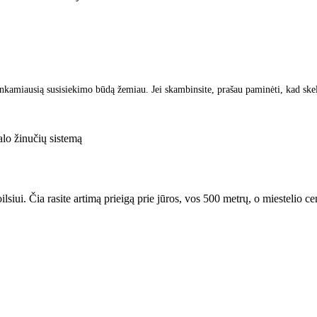
inkamiausią susisiekimo būdą žemiau. Jei skambinsite, prašau paminėti, kad ske
lo žinučių sistemą
ui. Čia rasite artimą prieigą prie jūros, vos 500 metrų, o miestelio centr