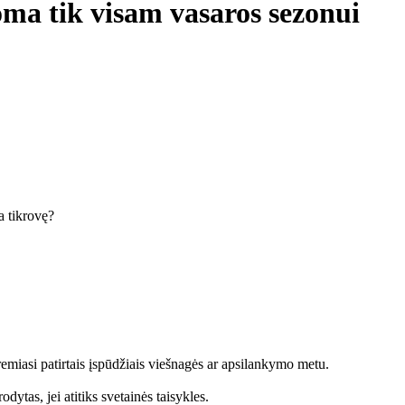
a tik visam vasaros sezonui
ka tikrovę?
emiasi patirtais įspūdžiais viešnagės ar apsilankymo metu.
dytas, jei atitiks svetainės taisykles.