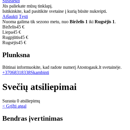
Susisiekti
Jūs paliekate mūsų tinklapį.
Isitikinkite, kad pasitikite svetaine į kurią būsite nukreipti.
Atšaukti
Tęsti
Nuoma galima tik sezono metu, nuo
Birželis 1
iki
Rugsėjis 1
.
Birželis
45 €
Liepa
45 €
Rugpjūtis
45 €
Rugsėjis
45 €
Plunksna
Būtinai informuokite, kad radote numerį Atostogauk.lt svetainėje.
+37068318338
Skambinti
Svečių atsiliepimai
Surasta 0 atsiliepimų
< Grįžti atgal
Bendras įvertinimas