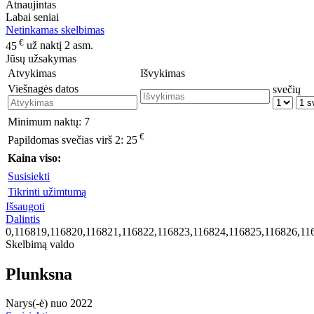
Atnaujintas
Labai seniai
Netinkamas skelbimas
€
45
už naktį 2 asm.
Jūsų užsakymas
Atvykimas
Išvykimas
Viešnagės datos
svečių
Minimum naktų:
7
€
Papildomas svečias virš 2:
25
Kaina viso:
Susisiekti
Tikrinti užimtumą
Išsaugoti
Dalintis
0,116819,116820,116821,116822,116823,116824,116825,116826,11
Skelbimą valdo
Plunksna
Narys(-ė) nuo 2022