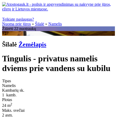
Teikiate paslaugas?
Nuoma prie jūros
»
Šilalė
»
Namelis
Žiūrėti 22 nuotraukų
+17
Šilalė
Žemėlapis
Tingulis - privatus namelis
dviems prie vandens su kubilu
Tipas
Namelis
Kambarių sk.
1
kamb.
Plotas
2
24 m
Maks. svečiai
2
asm.