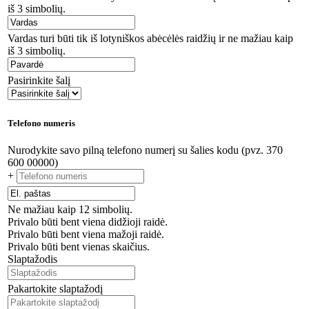
iš 3 simbolių.
Vardas turi būti tik iš lotyniškos abėcėlės raidžių ir ne mažiau kaip
iš 3 simbolių.
Pasirinkite šalį
Telefono numeris
Nurodykite savo pilną telefono numerį su šalies kodu (pvz. 370
600 00000)
+
Ne mažiau kaip 12 simbolių.
Privalo būti bent viena didžioji raidė.
Privalo būti bent viena mažoji raidė.
Privalo būti bent vienas skaičius.
Slaptažodis
Pakartokite slaptažodį