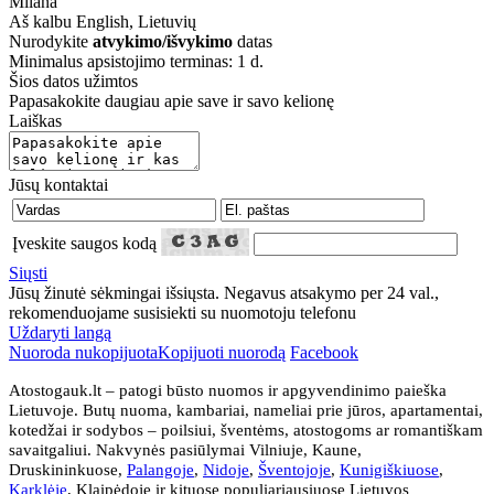
Milana
Aš kalbu
English, Lietuvių
Nurodykite
atvykimo/išvykimo
datas
Minimalus apsistojimo terminas: 1 d.
Šios datos užimtos
Papasakokite daugiau apie save ir savo kelionę
Laiškas
Jūsų kontaktai
Įveskite saugos kodą
Siųsti
Jūsų žinutė sėkmingai išsiųsta. Negavus atsakymo per 24 val.,
rekomenduojame susisiekti su nuomotoju telefonu
Uždaryti langą
Nuoroda nukopijuota
Kopijuoti nuorodą
Facebook
Atostogauk.lt – patogi būsto nuomos ir apgyvendinimo paieška
Lietuvoje. Butų nuoma, kambariai, nameliai prie jūros, apartamentai,
kotedžai ir sodybos – poilsiui, šventėms, atostogoms ar romantiškam
savaitgaliui. Nakvynės pasiūlymai Vilniuje, Kaune,
Druskininkuose,
Palangoje
,
Nidoje
,
Šventojoje
,
Kunigiškiuose
,
Karklėje
, Klaipėdoje ir kituose populiariausiuose Lietuvos