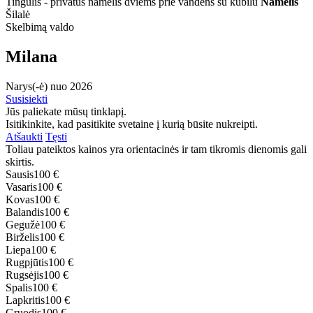
Tingulis - privatus namelis dviems prie vandens su kubilu
Namelis
Šilalė
Skelbimą valdo
Milana
Narys(-ė) nuo 2026
Susisiekti
Jūs paliekate mūsų tinklapį.
Isitikinkite, kad pasitikite svetaine į kurią būsite nukreipti.
Atšaukti
Tęsti
Toliau pateiktos kainos yra orientacinės ir tam tikromis dienomis gali
skirtis.
Sausis
100 €
Vasaris
100 €
Kovas
100 €
Balandis
100 €
Gegužė
100 €
Birželis
100 €
Liepa
100 €
Rugpjūtis
100 €
Rugsėjis
100 €
Spalis
100 €
Lapkritis
100 €
Gruodis
100 €