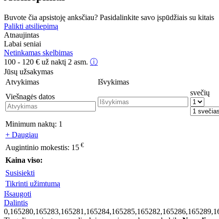
Buvote čia apsistoję anksčiau? Pasidalinkite savo įspūdžiais su kitais
Palikti atsiliepimą
Atnaujintas
Labai seniai
Netinkamas skelbimas
100 - 120
€
už naktį 2 asm.
ⓘ
Jūsų užsakymas
Atvykimas
Išvykimas
svečių
Viešnagės datos
Minimum naktų:
1
+ Daugiau
€
Augintinio mokestis:
15
Kaina viso:
Susisiekti
Tikrinti užimtumą
Išsaugoti
Dalintis
0,165280,165283,165281,165284,165285,165282,165286,165289,1