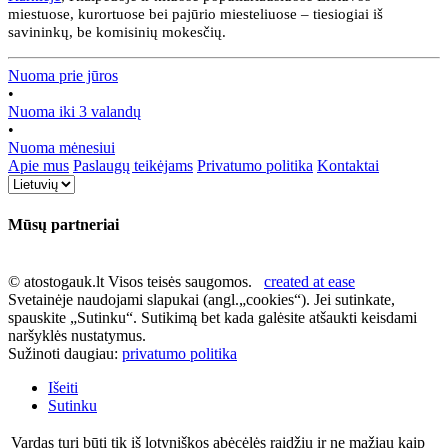
miestuose, kurortuose bei pajūrio miesteliuose – tiesiogiai iš
savininkų, be komisinių mokesčių.
Nuoma prie jūros
•
Nuoma iki 3 valandų
•
Nuoma mėnesiui
Apie mus
Paslaugų teikėjams
Privatumo politika
Kontaktai
Mūsų partneriai
© atostogauk.lt Visos teisės saugomos.
created at ease
Svetainėje naudojami slapukai (angl.„cookies“). Jei sutinkate,
spauskite „Sutinku“. Sutikimą bet kada galėsite atšaukti keisdami
naršyklės nustatymus.
Sužinoti daugiau:
privatumo politika
Išeiti
Sutinku
Vardas turi būti tik iš lotyniškos abėcėlės raidžių ir ne mažiau kaip