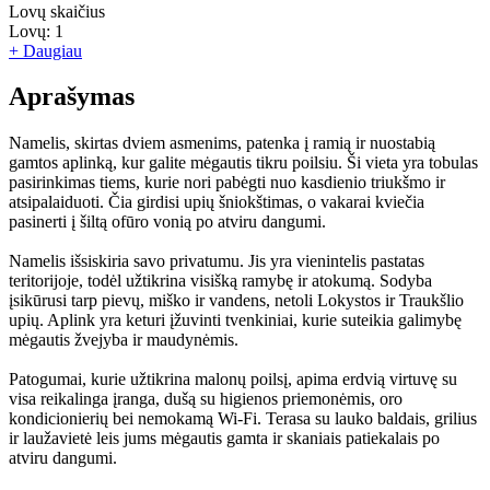
Lovų skaičius
Lovų:
1
+ Daugiau
Aprašymas
Namelis, skirtas dviem asmenims, patenka į ramią ir nuostabią
gamtos aplinką, kur galite mėgautis tikru poilsiu. Ši vieta yra tobulas
pasirinkimas tiems, kurie nori pabėgti nuo kasdienio triukšmo ir
atsipalaiduoti. Čia girdisi upių šniokštimas, o vakarai kviečia
pasinerti į šiltą ofūro vonią po atviru dangumi.
Namelis išsiskiria savo privatumu. Jis yra vienintelis pastatas
teritorijoje, todėl užtikrina visišką ramybę ir atokumą. Sodyba
įsikūrusi tarp pievų, miško ir vandens, netoli Lokystos ir Traukšlio
upių. Aplink yra keturi įžuvinti tvenkiniai, kurie suteikia galimybę
mėgautis žvejyba ir maudynėmis.
Patogumai, kurie užtikrina malonų poilsį, apima erdvią virtuvę su
visa reikalinga įranga, dušą su higienos priemonėmis, oro
kondicionierių bei nemokamą Wi-Fi. Terasa su lauko baldais, grilius
ir laužavietė leis jums mėgautis gamta ir skaniais patiekalais po
atviru dangumi.