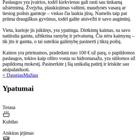
Paslaugos yra įvairios, todėl kiekvienas gali rasti sau tinkamą
užsiėmimą. Žvejyba, plaukiojimas valtimi, maudynės vasarą ar
tiesiog poilsis gamtoje – viskas čia laukia jūsų. Namelis taip pat
priima draugiškus gyvūnus, todėl galite atsivežti ir savo augintinį.
Vieta, kurioje jis įsikūręs, yra ypatinga. Dirtkintų kaimas, su savo
natūralia gamta, užtikrina ramybę ir privatumą. Čia nėra kaimynų –
tik jūs ir gamta, o tai suteikia galimybę pasinerti į tikrą poilsį.
Kainos yra prieinamos, pradedant nuo 100 € už parą, o papildomos
paslaugos, tokios kaip ofūro vonia su hidromasažu, yra siūlomos už
papildomą mokestį. Pasinerkite į šią unikalią patirtį ir leiskite sau
atsipalaiduoti.
+ Daugiau
Mažiau
Ypatumai
Terasa
Kubilas
Atskiras įėjimas