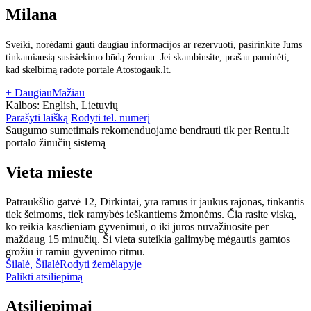
Milana
Sveiki, norėdami gauti daugiau informacijos ar rezervuoti, pasirinkite Jums
tinkamiausią susisiekimo būdą žemiau. Jei skambinsite, prašau paminėti,
kad skelbimą radote portale Atostogauk.lt.
+ Daugiau
Mažiau
Kalbos:
English, Lietuvių
Parašyti laišką
Rodyti tel. numerį
Saugumo sumetimais rekomenduojame bendrauti tik per Rentu.lt
portalo žinučių sistemą
Vieta mieste
Patraukšlio gatvė 12, Dirkintai, yra ramus ir jaukus rajonas, tinkantis
tiek šeimoms, tiek ramybės ieškantiems žmonėms. Čia rasite viską,
ko reikia kasdieniam gyvenimui, o iki jūros nuvažiuosite per
maždaug 15 minučių. Ši vieta suteikia galimybę mėgautis gamtos
grožiu ir ramiu gyvenimo ritmu.
Šilalė, Šilalė
Rodyti žemėlapyje
Palikti atsiliepimą
Atsiliepimai