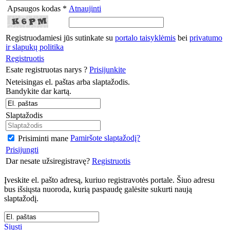
Apsaugos kodas *
Atnaujinti
Registruodamiesi jūs sutinkate su
portalo taisyklėmis
bei
privatumo
ir slapukų politika
Registruotis
Esate registruotas narys ?
Prisijunkite
Neteisingas el. paštas arba slaptažodis.
Bandykite dar kartą.
Slaptažodis
Pamiršote slaptažodį?
Prisiminti mane
Prisijungti
Dar nesate užsiregistravę?
Registruotis
Įveskite el. pašto adresą, kuriuo registravotės portale. Šiuo adresu
bus išsiųsta nuoroda, kurią paspaudę galėsite sukurti naują
slaptažodį.
Siųsti