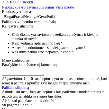
nuo 100€
Susisiekti
Nuotraukos
Aprašymas
Jus priims
Vieta mieste
Bendras įvertinimas
Blogai
Prastai
Neblogai
Gerai
Puikiai
Palikite savo bendra vertinimo balą
Ką rašyti atsiliepime
Kiek tikslus yra savininko pateiktas aprašymas ir kiek jis
atitinka tikrovę?
Kaip vertinate aptarnavimo lygį?
Ar rekomenduotumėte šią vietą savo draugams?
Kas Jums patiko arba nepatiko ir kodėl?
Mano atsiliepimas
Parašykite kuo išsamesnį komentarą
Aš patvirtinu, kad šis atsiliepimas yra mano asmeninė nuomonė, kuri
remiasi patirtais įspūdžiais viešnagės ar apsilankymo metu.
Palikti atsiliepimą
Artimiausiu metu Jūsų atsiliepimas bus patikrintas moderatoriaus ir
parodytas, jei atitiks svetainės taisykles.
Ačiū, kad padedate mums tobulėti !
Su pagarba Rentu.lt