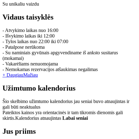
Su unikaliu vaizdu
Vidaus taisyklės
- Atvykimo laikas nuo 16:00
- Išvykimo laikas iki 12:00
- Tylos laikas nuo 22:00 iki 07:00
- Patalpose nerūkoma
- Su naminiais gyvūnais apgyvendiname iš anksto susitarus
(mokamai)
- Vakarėliams nenuomojama
- Nemokamas rezervacijos atšaukimas negalimas
+ Daugiau
Mažiau
Užimtumo kalendorius
Šio skelbimo užimtumo kalendorius jau seniai buvo atnaujintas ir
gali būti neaktualus
Pateiktos kainos yra orientacinės ir tam tikromis dienomis gali
skirtis.
Kalendorius atnaujintas
Labai seniai
Jus priims