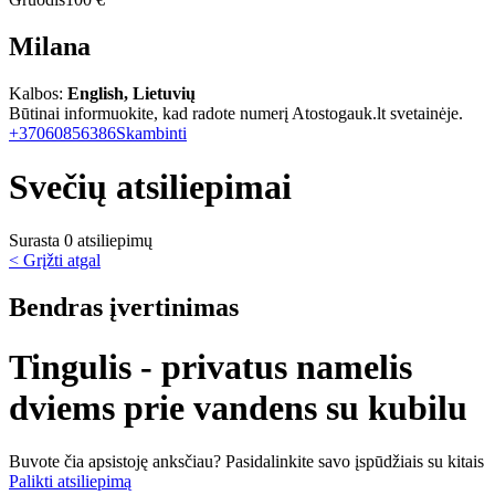
Milana
Kalbos:
English, Lietuvių
Būtinai informuokite, kad radote numerį Atostogauk.lt svetainėje.
+37060856386
Skambinti
Svečių atsiliepimai
Surasta 0 atsiliepimų
< Grįžti atgal
Bendras įvertinimas
Tingulis - privatus namelis
dviems prie vandens su kubilu
Buvote čia apsistoję anksčiau? Pasidalinkite savo įspūdžiais su kitais
Palikti atsiliepimą