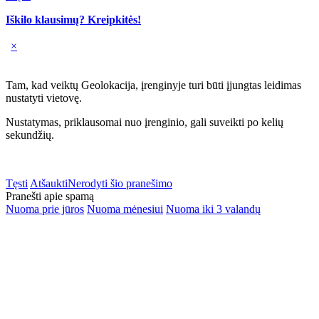
Iškilo klausimų? Kreipkitės!
×
Tam, kad veiktų Geolokacija, įrenginyje turi būti įjungtas leidimas
nustatyti vietovę.
Nustatymas, priklausomai nuo įrenginio, gali suveikti po kelių
sekundžių.
Tęsti
Atšaukti
Nerodyti šio pranešimo
Pranešti apie spamą
Nuoma prie jūros
Nuoma mėnesiui
Nuoma iki 3 valandų