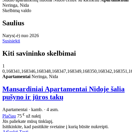
Neringa, Nida
Skelbimą valdo
Saulius
Narys(-ė) nuo 2026
Susisiekti
Kiti savininko skelbimai
1
0,168341,168346,168348,168347,168349,168350,168342,168351,1
Apartamentai
Neringa, Nida
Mansardiniai Apartamentai Nidoje šalia
pušyno ir jūros takų
Apartamentai · kamb. · 4 asm.
€
Plačiau
75
už naktį
Jūs paliekate mūsų tinklapį.
Isitikinkite, kad pasitikite svetaine į kurią būsite nukreipti.
Atšaukti
Tęsti