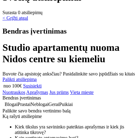
Surasta 0 atsiliepimų
< Grįžti atgal
Bendras įvertinimas
Studio apartamentų nuoma
Nidos centre su kiemeliu
Buvote čia apsistoję anksčiau? Pasidalinkite savo įspūdžiais su kitais
Palikti atsiliepimą
nuo 100€
Susisiekti
Nuotraukos
Aprašymas
Jus priims
Vieta mieste
Bendras įvertinimas
Blogai
Prastai
Neblogai
Gerai
Puikiai
Palikite savo bendra vertinimo balą
Ką rašyti atsiliepime
Kiek tikslus yra savininko pateiktas aprašymas ir kiek jis
atitinka tikrovę?
Kaip vertinate aptarnavimo lygį?