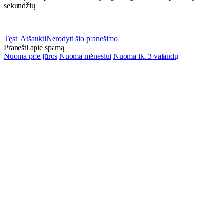
sekundžių.
Tęsti
Atšaukti
Nerodyti šio pranešimo
Pranešti apie spamą
Nuoma prie jūros
Nuoma mėnesiui
Nuoma iki 3 valandų