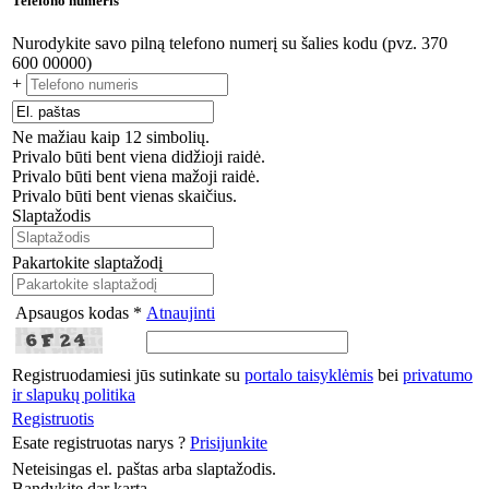
Telefono numeris
Nurodykite savo pilną telefono numerį su šalies kodu (pvz. 370
600 00000)
+
Ne mažiau kaip 12 simbolių.
Privalo būti bent viena didžioji raidė.
Privalo būti bent viena mažoji raidė.
Privalo būti bent vienas skaičius.
Slaptažodis
Pakartokite slaptažodį
Apsaugos kodas *
Atnaujinti
Registruodamiesi jūs sutinkate su
portalo taisyklėmis
bei
privatumo
ir slapukų politika
Registruotis
Esate registruotas narys ?
Prisijunkite
Neteisingas el. paštas arba slaptažodis.
Bandykite dar kartą.