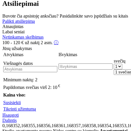
Atsiliepimai
Buvote čia apsistoję anksčiau? Pasidalinkite savo įspūdžiais su kitais
Palikti atsiliepimą
Atnaujintas
Labai seniai
Netinkamas skelbimas
100 - 120
€
už naktį 2 asm.
ⓘ
Jūsų užsakymas
Atvykimas
Išvykimas
svečių
Viešnagės datos
Minimum naktų:
2
€
Papildomas svečias virš 2:
10
Kaina viso:
Susisiekti
Tikrinti užimtumą
Išsaugoti
Dalintis
0,168352,168355,168356,168361,168357,168358,168354,168353,1
Studio apartamentų nuoma Nidos centre su kiemeliu
Apartamentai