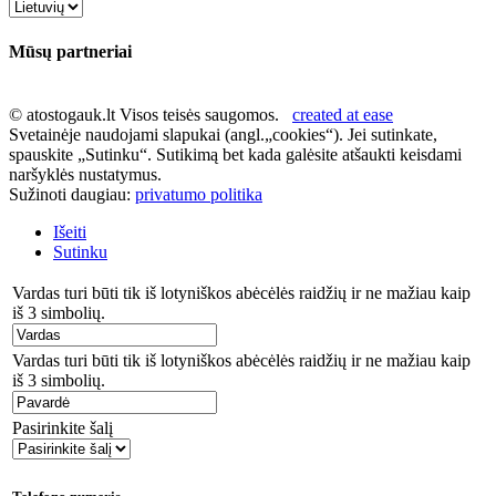
Mūsų partneriai
© atostogauk.lt Visos teisės saugomos.
created at ease
Svetainėje naudojami slapukai (angl.„cookies“). Jei sutinkate,
spauskite „Sutinku“. Sutikimą bet kada galėsite atšaukti keisdami
naršyklės nustatymus.
Sužinoti daugiau:
privatumo politika
Išeiti
Sutinku
Vardas turi būti tik iš lotyniškos abėcėlės raidžių ir ne mažiau kaip
iš 3 simbolių.
Vardas turi būti tik iš lotyniškos abėcėlės raidžių ir ne mažiau kaip
iš 3 simbolių.
Pasirinkite šalį