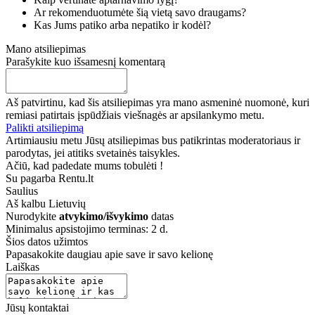
Ar rekomenduotumėte šią vietą savo draugams?
Kas Jums patiko arba nepatiko ir kodėl?
Mano atsiliepimas
Parašykite kuo išsamesnį komentarą
Aš patvirtinu, kad šis atsiliepimas yra mano asmeninė nuomonė, kuri
remiasi patirtais įspūdžiais viešnagės ar apsilankymo metu.
Palikti atsiliepimą
Artimiausiu metu Jūsų atsiliepimas bus patikrintas moderatoriaus ir
parodytas, jei atitiks svetainės taisykles.
Ačiū, kad padedate mums tobulėti !
Su pagarba Rentu.lt
Saulius
Aš kalbu
Lietuvių
Nurodykite
atvykimo/išvykimo
datas
Minimalus apsistojimo terminas: 2 d.
Šios datos užimtos
Papasakokite daugiau apie save ir savo kelionę
Laiškas
Jūsų kontaktai