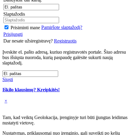
Slaptažodis
Pamiršote slaptažodį?
Prisiminti mane
Prisijungti
Dar nesate užsiregistravę?
Registruotis
Įveskite el. pašto adresą, kuriuo registravotės portale. Šiuo adresu
bus išsiųsta nuoroda, kurią paspaudę galėsite sukurti naują
slaptažodį.
Siųsti
Iškilo klausimų? Kreipkitės!
×
Tam, kad veiktų Geolokacija, įrenginyje turi būti įjungtas leidimas
nustatyti vietovę.
Nustatymas, priklausomai nuo įrenginio, gali suveikti po kelių