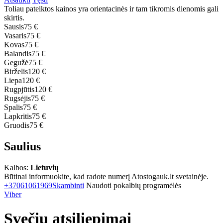
Toliau pateiktos kainos yra orientacinės ir tam tikromis dienomis gali
skirtis.
Sausis
75 €
Vasaris
75 €
Kovas
75 €
Balandis
75 €
Gegužė
75 €
Birželis
120 €
Liepa
120 €
Rugpjūtis
120 €
Rugsėjis
75 €
Spalis
75 €
Lapkritis
75 €
Gruodis
75 €
Saulius
Kalbos:
Lietuvių
Būtinai informuokite, kad radote numerį Atostogauk.lt svetainėje.
+37061061969
Skambinti
Naudoti pokalbių programėlės
Viber
Svečių atsiliepimai