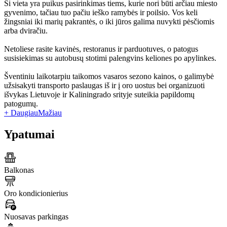
Ši vieta yra puikus pasirinkimas tiems, kurie nori būti arčiau miesto
gyvenimo, tačiau tuo pačiu ieško ramybės ir poilsio. Vos keli
žingsniai iki marių pakrantės, o iki jūros galima nuvykti pėsčiomis
arba dviračiu.
Netoliese rasite kavinės, restoranus ir parduotuves, o patogus
susisiekimas su autobusų stotimi palengvins keliones po apylinkes.
Šventiniu laikotarpiu taikomos vasaros sezono kainos, o galimybė
užsisakyti transporto paslaugas iš ir į oro uostus bei organizuoti
išvykas Lietuvoje ir Kaliningrado srityje suteikia papildomų
patogumų.
+ Daugiau
Mažiau
Ypatumai
Balkonas
Oro kondicionierius
Nuosavas parkingas