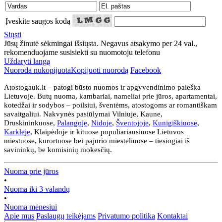
Įveskite saugos kodą
Siųsti
Jūsų žinutė sėkmingai išsiųsta. Negavus atsakymo per 24 val.,
rekomenduojame susisiekti su nuomotoju telefonu
Uždaryti langą
Nuoroda nukopijuota
Kopijuoti nuorodą
Facebook
Atostogauk.lt – patogi būsto nuomos ir apgyvendinimo paieška
Lietuvoje. Butų nuoma, kambariai, nameliai prie jūros, apartamentai,
kotedžai ir sodybos – poilsiui, šventėms, atostogoms ar romantiškam
savaitgaliui. Nakvynės pasiūlymai Vilniuje, Kaune,
Druskininkuose,
Palangoje
,
Nidoje
,
Šventojoje
,
Kunigiškiuose
,
Karklėje
, Klaipėdoje ir kituose populiariausiuose Lietuvos
miestuose, kurortuose bei pajūrio miesteliuose – tiesiogiai iš
savininkų, be komisinių mokesčių.
Nuoma prie jūros
•
Nuoma iki 3 valandų
•
Nuoma mėnesiui
Apie mus
Paslaugų teikėjams
Privatumo politika
Kontaktai