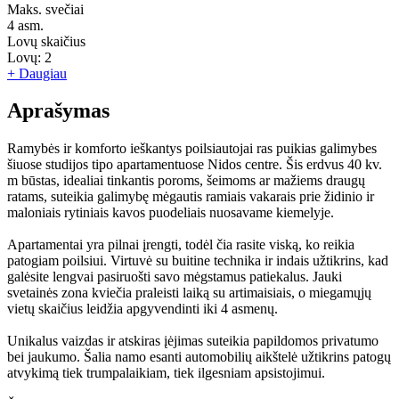
Maks. svečiai
4
asm.
Lovų skaičius
Lovų:
2
+ Daugiau
Aprašymas
Ramybės ir komforto ieškantys poilsiautojai ras puikias galimybes
šiuose studijos tipo apartamentuose Nidos centre. Šis erdvus 40 kv.
m būstas, idealiai tinkantis poroms, šeimoms ar mažiems draugų
ratams, suteikia galimybę mėgautis ramiais vakarais prie židinio ir
maloniais rytiniais kavos puodeliais nuosavame kiemelyje.
Apartamentai yra pilnai įrengti, todėl čia rasite viską, ko reikia
patogiam poilsiui. Virtuvė su buitine technika ir indais užtikrins, kad
galėsite lengvai pasiruošti savo mėgstamus patiekalus. Jauki
svetainės zona kviečia praleisti laiką su artimaisiais, o miegamųjų
vietų skaičius leidžia apgyvendinti iki 4 asmenų.
Unikalus vaizdas ir atskiras įėjimas suteikia papildomos privatumo
bei jaukumo. Šalia namo esanti automobilių aikštelė užtikrins patogų
atvykimą tiek trumpalaikiam, tiek ilgesniam apsistojimui.