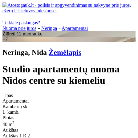
Teikiate paslaugas?
Nuoma prie jūros
»
Neringa
»
Apartamentai
Žiūrėti 12 nuotraukų
+7
Neringa, Nida
Žemėlapis
Studio apartamentų nuoma
Nidos centre su kiemeliu
Tipas
Apartamentai
Kambarių sk.
1
kamb.
Plotas
2
40 m
Aukštas
Aukštas
1 iš 2