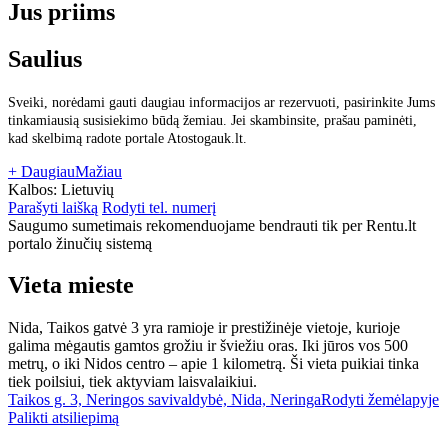
Jus priims
Saulius
Sveiki, norėdami gauti daugiau informacijos ar rezervuoti, pasirinkite Jums
tinkamiausią susisiekimo būdą žemiau. Jei skambinsite, prašau paminėti,
kad skelbimą radote portale Atostogauk.lt.
+ Daugiau
Mažiau
Kalbos:
Lietuvių
Parašyti laišką
Rodyti tel. numerį
Saugumo sumetimais rekomenduojame bendrauti tik per Rentu.lt
portalo žinučių sistemą
Vieta mieste
Nida, Taikos gatvė 3 yra ramioje ir prestižinėje vietoje, kurioje
galima mėgautis gamtos grožiu ir šviežiu oras. Iki jūros vos 500
metrų, o iki Nidos centro – apie 1 kilometrą. Ši vieta puikiai tinka
tiek poilsiui, tiek aktyviam laisvalaikiui.
Taikos g. 3, Neringos savivaldybė, Nida, Neringa
Rodyti žemėlapyje
Palikti atsiliepimą