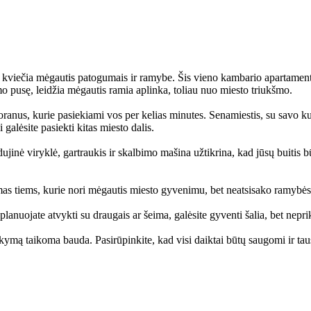
 kviečia mėgautis patogumais ir ramybe. Šis vieno kambario apartamenta
emo pusę, leidžia mėgautis ramia aplinka, toliau nuo miesto triukšmo.
oranus, kurie pasiekiami vos per kelias minutes. Senamiestis, su savo kul
 galėsite pasiekti kitas miesto dalis.
jinė viryklė, gartraukis ir skalbimo mašina užtikrina, kad jūsų buitis 
kimas tiems, kurie nori mėgautis miesto gyvenimu, bet neatsisako ramybės
anuojate atvykti su draugais ar šeima, galėsite gyventi šalia, bet nepr
kymą taikoma bauda. Pasirūpinkite, kad visi daiktai būtų saugomi ir tau