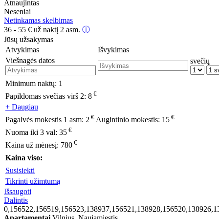
Atnaujintas
Neseniai
Netinkamas skelbimas
36 - 55
€
už naktį 2 asm.
ⓘ
Jūsų užsakymas
Atvykimas
Išvykimas
Viešnagės datos
svečių
Minimum naktų:
1
€
Papildomas svečias virš 2:
8
+ Daugiau
€
€
Pagalvės mokestis 1 asm:
2
Augintinio mokestis:
15
€
Nuoma iki 3 val:
35
€
Kaina už mėnesį:
780
Kaina viso:
Susisiekti
Tikrinti užimtumą
Išsaugoti
Dalintis
0,156522,156519,156523,138937,156521,138928,156520,138926,1
Apartamentai
Vilnius, Naujamiestis