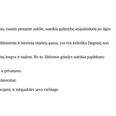
s, esantis pirmame aukšte, suteikia galimybę atsipalaiduoti po ilgos
tūrinėmis ir istorinių objektų gausa, yra vos keliolika žingsnių nuo
būtų lengva ir maloni. Be to, šildomos grindys suteikia papildomo
 ir privatumo.
iklausomai.
sojami, ir mėgaukitės savo viešnage.