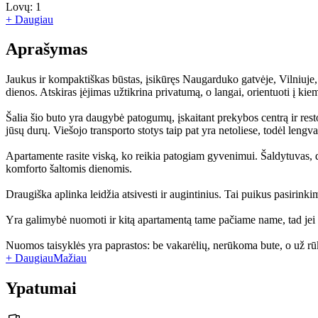
Lovų:
1
+ Daugiau
Aprašymas
Jaukus ir kompaktiškas būstas, įsikūręs Naugarduko gatvėje, Vilniuje,
dienos. Atskiras įėjimas užtikrina privatumą, o langai, orientuoti į ki
Šalia šio buto yra daugybė patogumų, įskaitant prekybos centrą ir rest
jūsų durų. Viešojo transporto stotys taip pat yra netoliese, todėl lengvai
Apartamente rasite viską, ko reikia patogiam gyvenimui. Šaldytuvas, du
komforto šaltomis dienomis.
Draugiška aplinka leidžia atsivesti ir augintinius. Tai puikus pasirin
Yra galimybė nuomoti ir kitą apartamentą tame pačiame name, tad jei pl
Nuomos taisyklės yra paprastos: be vakarėlių, nerūkoma bute, o už rū
+ Daugiau
Mažiau
Ypatumai