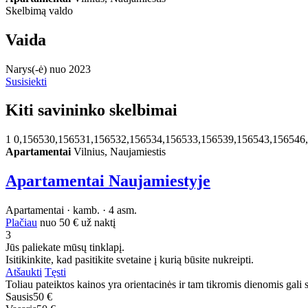
Skelbimą valdo
Vaida
Narys(-ė) nuo 2023
Susisiekti
Kiti savininko skelbimai
1
0,156530,156531,156532,156534,156533,156539,156543,156546
Apartamentai
Vilnius, Naujamiestis
Apartamentai Naujamiestyje
Apartamentai · kamb. · 4 asm.
Plačiau
nuo
50 €
už naktį
3
Jūs paliekate mūsų tinklapį.
Isitikinkite, kad pasitikite svetaine į kurią būsite nukreipti.
Atšaukti
Tęsti
Toliau pateiktos kainos yra orientacinės ir tam tikromis dienomis gali sk
Sausis
50 €