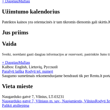
+ Daugiau
Mažiau
Užimtumo kalendorius
Pateiktos kainos yra orientacinės ir tam tikromis dienomis gali skirtis.
K
Jus priims
Vaida
Sveiki, norėdami gauti daugiau informacijos ar rezervuoti, pasirinkite Jums t
+ Daugiau
Mažiau
Kalbos:
English, Lietuvių, Русский
Parašyti laišką
Rodyti tel. numerį
Saugumo sumetimais rekomenduojame bendrauti tik per Rentu.lt porta
Vieta mieste
Naugarduko gatvė 7, Vilnius, LT-03231
Naugarduko gatvė 7, Vilniaus m. sav., Naujamiestis, Vilnius
Rodyti ž
Palikti atsiliepimą