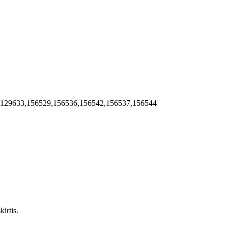
,129633,156529,156536,156542,156537,156544
irtis.