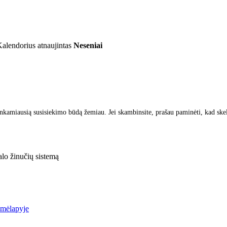
alendorius atnaujintas
Neseniai
inkamiausią susisiekimo būdą žemiau. Jei skambinsite, prašau paminėti, kad ske
lo žinučių sistemą
emėlapyje