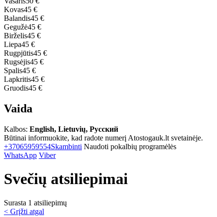
Vasaris
50 €
Kovas
45 €
Balandis
45 €
Gegužė
45 €
Birželis
45 €
Liepa
45 €
Rugpjūtis
45 €
Rugsėjis
45 €
Spalis
45 €
Lapkritis
45 €
Gruodis
45 €
Vaida
Kalbos:
English, Lietuvių, Русский
Būtinai informuokite, kad radote numerį Atostogauk.lt svetainėje.
+37065959554
Skambinti
Naudoti pokalbių programėlės
WhatsApp
Viber
Svečių atsiliepimai
Surasta 1 atsiliepimų
< Grįžti atgal