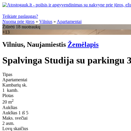
Teikiate paslaugas?
Nuoma prie jūros
»
Vilnius
»
Apartamentai
Žiūrėti 18 nuotraukų
+13
Vilnius, Naujamiestis
Žemėlapis
Spalvinga Studija su parkingu 3
Tipas
Apartamentai
Kambarių sk.
1
kamb.
Plotas
2
20 m
Aukštas
Aukštas
1 iš 5
Maks. svečiai
2
asm.
Lovų skaičius