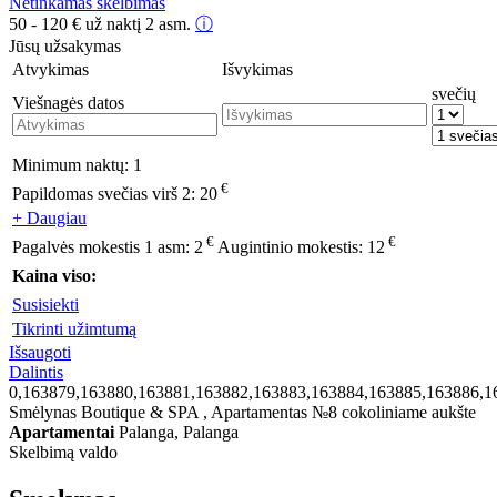
Netinkamas skelbimas
50 - 120
€
už naktį 2 asm.
ⓘ
Jūsų užsakymas
Atvykimas
Išvykimas
svečių
Viešnagės datos
Minimum naktų:
1
€
Papildomas svečias virš 2:
20
+ Daugiau
€
€
Pagalvės mokestis 1 asm:
2
Augintinio mokestis:
12
Kaina viso:
Susisiekti
Tikrinti užimtumą
Išsaugoti
Dalintis
0,163879,163880,163881,163882,163883,163884,163885,163886,1
Smėlynas Boutique & SPA , Apartamentas №8 cokoliniame aukšte
Apartamentai
Palanga, Palanga
Skelbimą valdo