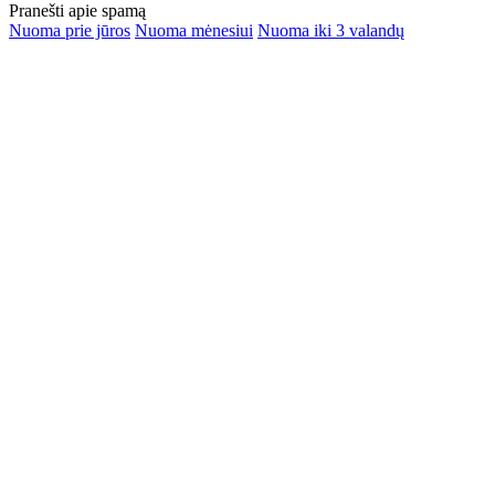
Pranešti apie spamą
Nuoma prie jūros
Nuoma mėnesiui
Nuoma iki 3 valandų