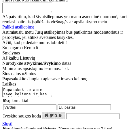
Aš patvirtinu, kad šis atsiliepimas yra mano asmeninė nuomonė, kuri
remiasi patirtais įspūdžiais viešnagės ar apsilankymo metu.
Palikti atsiliepimą
Artimiausiu metu Jūsų atsiliepimas bus patikrintas moderatoriaus ir
parodytas, jei atitiks svetainės taisykles.
Ačiū, kad padedate mums tobulėti !
Su pagarba Rentu.lt
Smelynas
Aš kalbu
Lietuvių
Nurodykite
atvykimo/išvykimo
datas
Minimalus apsistojimo terminas: 1 d.
Šios datos užimtos
Papasakokite daugiau apie save ir savo kelionę
Laiškas
Jūsų kontaktai
Įveskite saugos kodą
Siųsti
Jūsų žinutė sėkmingai išsiųsta. Negavus atsakymo per 24 val.,