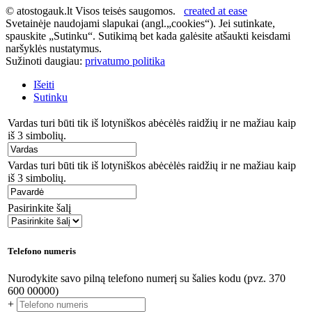
© atostogauk.lt Visos teisės saugomos.
created at ease
Svetainėje naudojami slapukai (angl.„cookies“). Jei sutinkate,
spauskite „Sutinku“. Sutikimą bet kada galėsite atšaukti keisdami
naršyklės nustatymus.
Sužinoti daugiau:
privatumo politika
Išeiti
Sutinku
Vardas turi būti tik iš lotyniškos abėcėlės raidžių ir ne mažiau kaip
iš 3 simbolių.
Vardas turi būti tik iš lotyniškos abėcėlės raidžių ir ne mažiau kaip
iš 3 simbolių.
Pasirinkite šalį
Telefono numeris
Nurodykite savo pilną telefono numerį su šalies kodu (pvz. 370
600 00000)
+