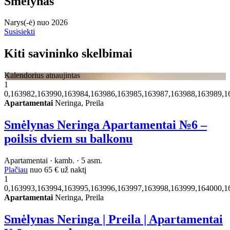
Smelynas
Narys(-ė) nuo 2026
Susisiekti
Kiti savininko skelbimai
Kalendorius atnaujintas
1
0,163982,163990,163984,163986,163985,163987,163988,163989,1
Apartamentai
Neringa, Preila
Smėlynas Neringa Apartamentai №6 –
poilsis dviem su balkonu
Apartamentai · kamb. · 5 asm.
Plačiau
nuo
65 €
už naktį
1
0,163993,163994,163995,163996,163997,163998,163999,164000,1
Apartamentai
Neringa, Preila
Smėlynas Neringa | Preila | Apartamentai