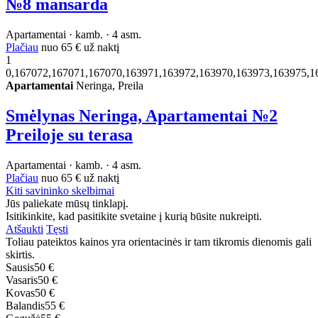
№8 mansarda
Apartamentai · kamb. · 4 asm.
Plačiau
nuo
65 €
už naktį
1
0,167072,167071,167070,163971,163972,163970,163973,163975,1
Apartamentai
Neringa, Preila
Smėlynas Neringa, Apartamentai №2
Preiloje su terasa
Apartamentai · kamb. · 4 asm.
Plačiau
nuo
65 €
už naktį
Kiti savininko skelbimai
Jūs paliekate mūsų tinklapį.
Isitikinkite, kad pasitikite svetaine į kurią būsite nukreipti.
Atšaukti
Tęsti
Toliau pateiktos kainos yra orientacinės ir tam tikromis dienomis gali
skirtis.
Sausis
50 €
Vasaris
50 €
Kovas
50 €
Balandis
55 €