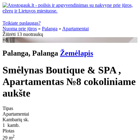
Teikiate paslaugas?
Nuoma prie jūros
»
Palanga
»
Apartamentai
Žiūrėti 13 nuotraukų
+8
Palanga, Palanga
Žemėlapis
Smėlynas Boutique & SPA ,
Apartamentas №8 cokoliniame
aukšte
Tipas
Apartamentai
Kambarių sk.
1
kamb.
Plotas
2
29 m