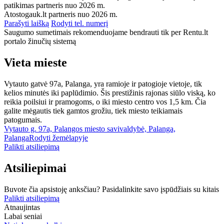
patikimas partneris nuo 2026 m.
Atostogauk.lt partneris nuo 2026 m.
Parašyti laišką
Rodyti tel. numerį
Saugumo sumetimais rekomenduojame bendrauti tik per Rentu.lt
portalo žinučių sistemą
Vieta mieste
Vytauto gatvė 97a, Palanga, yra ramioje ir patogioje vietoje, tik
kelios minutės iki paplūdimio. Šis prestižinis rajonas siūlo viską, ko
reikia poilsiui ir pramogoms, o iki miesto centro vos 1,5 km. Čia
galite mėgautis tiek gamtos grožiu, tiek miesto teikiamais
patogumais.
Vytauto g. 97a, Palangos miesto savivaldybė, Palanga,
Palanga
Rodyti žemėlapyje
Palikti atsiliepimą
Atsiliepimai
Buvote čia apsistoję anksčiau? Pasidalinkite savo įspūdžiais su kitais
Palikti atsiliepimą
Atnaujintas
Labai seniai