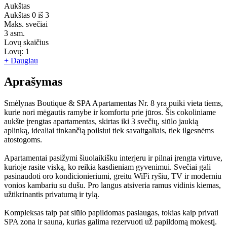
Aukštas
Aukštas
0 iš 3
Maks. svečiai
3
asm.
Lovų skaičius
Lovų:
1
+ Daugiau
Aprašymas
Smėlynas Boutique & SPA Apartamentas Nr. 8 yra puiki vieta tiems,
kurie nori mėgautis ramybe ir komfortu prie jūros. Šis cokoliniame
aukšte įrengtas apartamentas, skirtas iki 3 svečių, siūlo jaukią
aplinką, idealiai tinkančią poilsiui tiek savaitgaliais, tiek ilgesnėms
atostogoms.
Apartamentai pasižymi šiuolaikišku interjeru ir pilnai įrengta virtuve,
kurioje rasite viską, ko reikia kasdieniam gyvenimui. Svečiai gali
pasinaudoti oro kondicionieriumi, greitu WiFi ryšiu, TV ir moderniu
vonios kambariu su dušu. Pro langus atsiveria ramus vidinis kiemas,
užtikrinantis privatumą ir tylą.
Kompleksas taip pat siūlo papildomas paslaugas, tokias kaip privati
SPA zona ir sauna, kurias galima rezervuoti už papildomą mokestį.