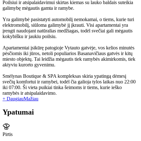
Poilsiui ir atsipalaidavimui skirtas kiemas su lauko baldais suteikia
galimybę mėgautis gamta ir ramybe.
Yra galimybė pasistatyti automobilį nemokamai, o tiems, kurie turi
elektromobilį, siūloma galimybė jį įkrauti. Visi apartamentai yra
įrengti naudojant natūralias medžiagas, todėl svečiai gali mėgautis
kokybišku ir jaukiu poilsiu.
Apartamentai įsikūrę patogioje Vytauto gatvėje, vos kelios minutės
pėsčiomis iki jūros, netoli populiarios Basanavičiaus gatvės ir kitų
miesto objektų. Tai leidžia mėgautis tiek ramybės akimirkomis, tiek
aktyviu kurorto gyvenimu.
Smėlynas Boutique & SPA kompleksas skiria ypatingą dėmesį
svečių komfortui ir ramybei, todėl čia galioja tylos laikas nuo 22:00
iki 07:00. Ši vieta puikiai tinka šeimoms ir tiems, kurie ieško
ramybės ir atsipalaidavimo.
+ Daugiau
Mažiau
Ypatumai
Pirtis