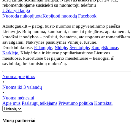
rekomenduojame susisiekti su nuomotoju telefonu
Uždaryti langą
Nuoroda nukopijuota
Kopijuoti nuorodą
Facebook
Atostogauk.lt – patogi būsto nuomos ir apgyvendinimo paieška
Lietuvoje. Butų nuoma, kambariai, nameliai prie jūros, apartamentai,
kotedžai ir sodybos – poilsiui, šventėms, atostogoms ar romantiškam
savaitgaliui. Nakvynės pasiūlymai Vilniuje, Kaune,
Druskininkuose,
Palangoje
,
Nidoje
,
Šventojoje
,
Kunigiškiuose
,
Karklėje
, Klaipėdoje ir kituose populiariausiuose Lietuvos
miestuose, kurortuose bei pajūrio miesteliuose – tiesiogiai iš
savininkų, be komisinių mokesčių.
Nuoma prie jūros
•
Nuoma iki 3 valandų
•
Nuoma mėnesiui
Apie mus
Paslaugų teikėjams
Privatumo politika
Kontaktai
Mūsų partneriai