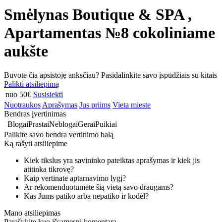
Smėlynas Boutique & SPA ,
Apartamentas №8 cokoliniame
aukšte
Buvote čia apsistoję anksčiau? Pasidalinkite savo įspūdžiais su kitais
Palikti atsiliepimą
nuo 50€
Susisiekti
Nuotraukos
Aprašymas
Jus priims
Vieta mieste
Bendras įvertinimas
Blogai
Prastai
Neblogai
Gerai
Puikiai
Palikite savo bendra vertinimo balą
Ką rašyti atsiliepime
Kiek tikslus yra savininko pateiktas aprašymas ir kiek jis
atitinka tikrovę?
Kaip vertinate aptarnavimo lygį?
Ar rekomenduotumėte šią vietą savo draugams?
Kas Jums patiko arba nepatiko ir kodėl?
Mano atsiliepimas
Parašykite kuo išsamesnį komentarą