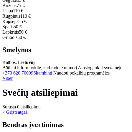
Gegužė
55 €
Birželis
75 €
Liepa
110 €
Rugpjūtis
110 €
Rugsėjis
55 €
Spalis
50 €
Lapkritis
50 €
Gruodis
50 €
Smelynas
Kalbos:
Lietuvių
Būtinai informuokite, kad radote numerį Atostogauk.lt svetainėje.
+370 620 70009
Skambinti
Naudoti pokalbių programėlės
Viber
Svečių atsiliepimai
Surasta 0 atsiliepimų
< Grįžti atgal
Bendras įvertinimas