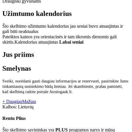
Draugiški gyvūnams
Užimtumo kalendorius
Šio skelbimo užimtumo kalendorius jau seniai buvo atnaujintas ir
gali būti neaktualus
Pateiktos kainos yra orientacinės ir tam tikromis dienomis gali
skirtis.
Kalendorius atnaujintas
Labai seniai
Jus priims
Smelynas
Sveiki, norėdami gauti daugiau informacijos ar rezervuoti, pasirinkite Jums
tinkamiausią susisiekimo būdą žemiau. Jei skambinsite, prašau paminėti,
kad skelbimą radote portale Atostogauk.lt.
+ Daugiau
Mažiau
Kalbos:
Lietuvių
Rentu Plius
Šio skelbimo savininkas yra
PLUS
programos narys ir mūsų