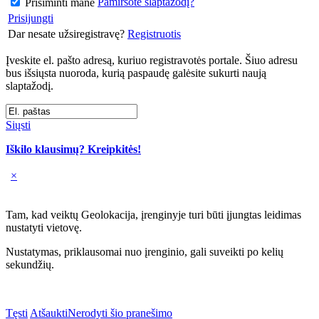
Pamiršote slaptažodį?
Prisiminti mane
Prisijungti
Dar nesate užsiregistravę?
Registruotis
Įveskite el. pašto adresą, kuriuo registravotės portale. Šiuo adresu
bus išsiųsta nuoroda, kurią paspaudę galėsite sukurti naują
slaptažodį.
Siųsti
Iškilo klausimų? Kreipkitės!
×
Tam, kad veiktų Geolokacija, įrenginyje turi būti įjungtas leidimas
nustatyti vietovę.
Nustatymas, priklausomai nuo įrenginio, gali suveikti po kelių
sekundžių.
Tęsti
Atšaukti
Nerodyti šio pranešimo