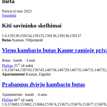
Ineta
Narys(-ė) nuo 2023
Susisiekti
Kiti savininko skelbimai
1
0,159139,159134,159135,159136,159138,159137
Butas
Kaunas, Vilijampolė
Vieno kambario butas Kaune ramioje privač
Butas · kamb. · 3 asm.
€
Plačiau
25
už naktį
1
0,156744,156743,156745,146736,146729,146735,146731,146732
Apartamentai
Kaunas, Eiguliai
Prabangus dviejų kambarių butas
Apartamentai · kamb. · 4 asm.
€
Plačiau
60
už naktį
1
0,153683,153682,153684,153674,153675,153676,153677,153678