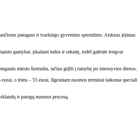
kančioms patogaus ir tvarkingo gyvenimo sprendimo. Atskiras įėjimas
maisto gamybai, įskaitant indus ir orkaitę, todėl galėsite lengvai
mėgautis miesto šurmuliu, tačiau grįžti į ramybę po intensyvios dienos.
5 eurai, o trims – 55 eurai. Ilgesniam nuomos terminui taikoma speciali
i sklandų ir patogų nuomos procesą.