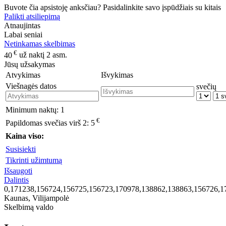
Buvote čia apsistoję anksčiau? Pasidalinkite savo įspūdžiais su kitais
Palikti atsiliepimą
Atnaujintas
Labai seniai
Netinkamas skelbimas
€
40
už naktį 2 asm.
Jūsų užsakymas
Atvykimas
Išvykimas
Viešnagės datos
svečių
Minimum naktų:
1
€
Papildomas svečias virš 2:
5
Kaina viso:
Susisiekti
Tikrinti užimtumą
Išsaugoti
Dalintis
0,171238,156724,156725,156723,170978,138862,138863,156726,1
Kaunas, Vilijampolė
Skelbimą valdo