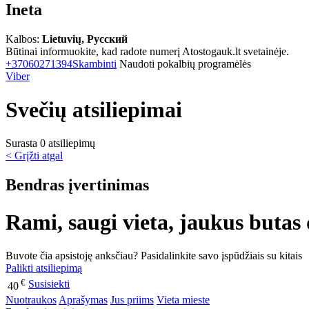
Ineta
Kalbos:
Lietuvių, Русский
Būtinai informuokite, kad radote numerį Atostogauk.lt svetainėje.
+37060271394
Skambinti
Naudoti pokalbių programėlės
Viber
Svečių atsiliepimai
Surasta 0 atsiliepimų
< Grįžti atgal
Bendras įvertinimas
Rami, saugi vieta, jaukus butas
Buvote čia apsistoję anksčiau? Pasidalinkite savo įspūdžiais su kitais
Palikti atsiliepimą
€
Susisiekti
40
Nuotraukos
Aprašymas
Jus priims
Vieta mieste