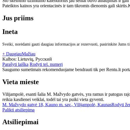
Šio skelbimo užimtumo kalendorius jau seniai buvo atnaujintas ir gali
Pateiktos kainos yra orientacinės ir tam tikromis dienomis gali skirtis.
K
Jus priims
Ineta
Sveiki, norėdami gauti daugiau informacijos ar rezervuoti, pasirinkite Jums t
+ Daugiau
Mažiau
Kalbos:
Lietuvių, Русский
Parašyti laišką
Rodyti tel. numerį
Saugumo sumetimais rekomenduojame bendrauti tik per Rentu.lt porta
Vieta mieste
Vilijampolė, esanti šalia M. Mažvydo gatvės, yra ramus ir patogus rajon
reikia kasdienei veiklai, todėl tai yra puiki vieta gyventi.
M. Mažvydo gatvė 18, Kauno m. sav., Vilijampolė, Kaunas
Rodyti že
Palikti atsiliepimą
Atsiliepimai