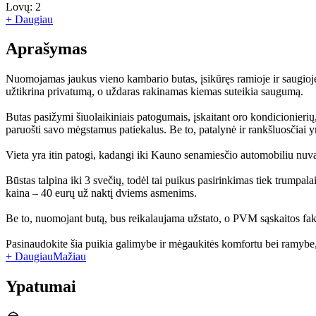
Lovų:
2
+ Daugiau
Aprašymas
Nuomojamas jaukus vieno kambario butas, įsikūręs ramioje ir saugioj
užtikrina privatumą, o uždaras rakinamas kiemas suteikia saugumą.
Butas pasižymi šiuolaikiniais patogumais, įskaitant oro kondicionierių, i
paruošti savo mėgstamus patiekalus. Be to, patalynė ir rankšluosčiai yr
Vieta yra itin patogi, kadangi iki Kauno senamiesčio automobiliu nuvaž
Būstas talpina iki 3 svečių, todėl tai puikus pasirinkimas tiek trumpa
kaina – 40 eurų už naktį dviems asmenims.
Be to, nuomojant butą, bus reikalaujama užstato, o PVM sąskaitos fakt
Pasinaudokite šia puikia galimybe ir mėgaukitės komfortu bei ramybe, 
+ Daugiau
Mažiau
Ypatumai