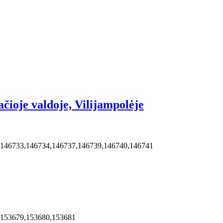
ioje valdoje, Vilijampolėje
,146733,146734,146737,146739,146740,146741
,153679,153680,153681