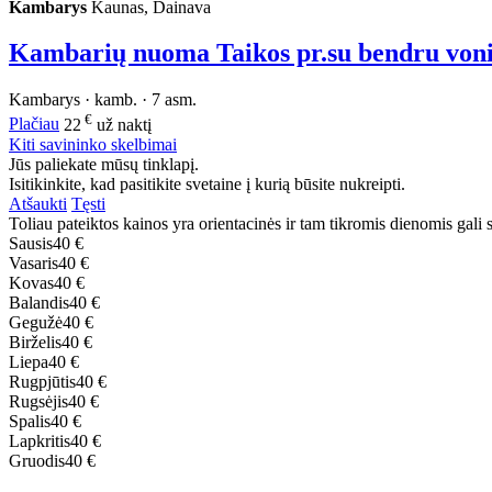
Kambarys
Kaunas, Dainava
Kambarių nuoma Taikos pr.su bendru von
Kambarys · kamb. · 7 asm.
€
Plačiau
22
už naktį
Kiti savininko skelbimai
Jūs paliekate mūsų tinklapį.
Isitikinkite, kad pasitikite svetaine į kurią būsite nukreipti.
Atšaukti
Tęsti
Toliau pateiktos kainos yra orientacinės ir tam tikromis dienomis gali sk
Sausis
40 €
Vasaris
40 €
Kovas
40 €
Balandis
40 €
Gegužė
40 €
Birželis
40 €
Liepa
40 €
Rugpjūtis
40 €
Rugsėjis
40 €
Spalis
40 €
Lapkritis
40 €
Gruodis
40 €