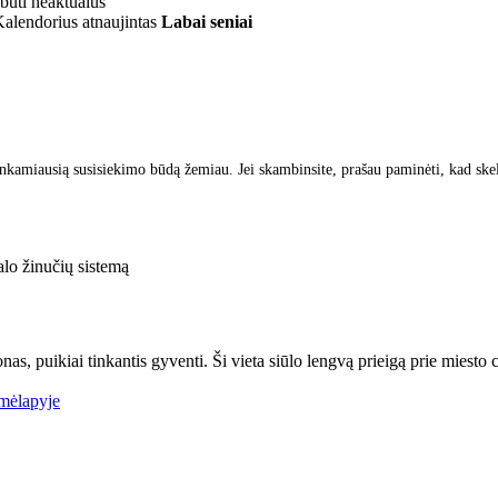
 būti neaktualus
alendorius atnaujintas
Labai seniai
inkamiausią susisiekimo būdą žemiau. Jei skambinsite, prašau paminėti, kad ske
lo žinučių sistemą
as, puikiai tinkantis gyventi. Ši vieta siūlo lengvą prieigą prie miesto c
mėlapyje