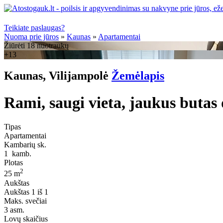
Teikiate paslaugas?
Nuoma prie jūros
»
Kaunas
»
Apartamentai
Žiūrėti 18 nuotraukų
+13
Kaunas, Vilijampolė
Žemėlapis
Rami, saugi vieta, jaukus butas
Tipas
Apartamentai
Kambarių sk.
1
kamb.
Plotas
2
25 m
Aukštas
Aukštas
1 iš 1
Maks. svečiai
3
asm.
Lovų skaičius