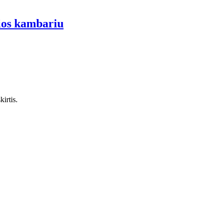
ios kambariu
irtis.