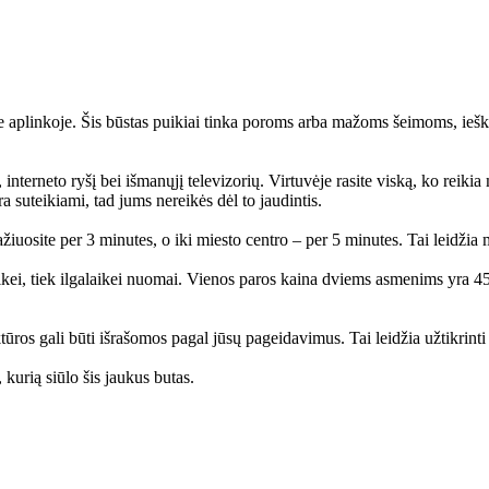
e aplinkoje. Šis būstas puikiai tinka poroms arba mažoms šeimoms, ieš
nterneto ryšį bei išmanųjį televizorių. Virtuvėje rasite viską, ko reikia 
a suteikiami, tad jums nereikės dėl to jaudintis.
iuosite per 3 minutes, o iki miesto centro – per 5 minutes. Tai leidžia 
laikei, tiek ilgalaikei nuomai. Vienos paros kaina dviems asmenims yra 4
ūros gali būti išrašomos pagal jūsų pageidavimus. Tai leidžia užtikrint
kurią siūlo šis jaukus butas.