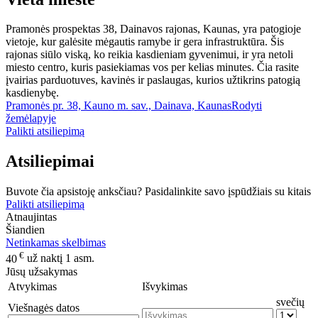
Pramonės prospektas 38, Dainavos rajonas, Kaunas, yra patogioje
vietoje, kur galėsite mėgautis ramybe ir gera infrastruktūra. Šis
rajonas siūlo viską, ko reikia kasdieniam gyvenimui, ir yra netoli
miesto centro, kuris pasiekiamas vos per kelias minutes. Čia rasite
įvairias parduotuves, kavinės ir paslaugas, kurios užtikrins patogią
kasdienybę.
Pramonės pr. 38, Kauno m. sav., Dainava, Kaunas
Rodyti
žemėlapyje
Palikti atsiliepimą
Atsiliepimai
Buvote čia apsistoję anksčiau? Pasidalinkite savo įspūdžiais su kitais
Palikti atsiliepimą
Atnaujintas
Šiandien
Netinkamas skelbimas
€
40
už naktį 1 asm.
Jūsų užsakymas
Atvykimas
Išvykimas
svečių
Viešnagės datos