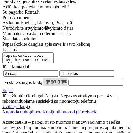
parodytas, jei atitiks svetainės taisykles.
Ačiū, kad padedate mums tobulėti !
Su pagarba Rentu.lt
Polo Aparments
Aš kalbu
English, Lietuvių, Русский
Nurodykite
atvykimo/išvykimo
datas
Minimalus apsistojimo terminas: 1 d.
Šios datos užimtos
Papasakokite daugiau apie save ir savo kelionę
Laiškas
Jūsų kontaktai
Įveskite saugos kodą
Siųsti
Jūsų žinutė sėkmingai išsiųsta. Negavus atsakymo per 24 val.,
rekomenduojame susisiekti su nuomotoju telefonu
Uždaryti langą
Nuoroda nukopijuota
Kopijuoti nuorodą
Facebook
Atostogauk.lt – patogi būsto nuomos ir apgyvendinimo paieška
Lietuvoje. Butų nuoma, kambariai, nameliai prie jūros, apartamentai,
kotedžai ir sodybos – poilsiui, šventėms, atostogoms ar romantiškam