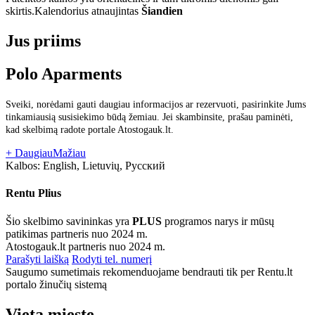
skirtis.
Kalendorius atnaujintas
Šiandien
Jus priims
Polo Aparments
Sveiki, norėdami gauti daugiau informacijos ar rezervuoti, pasirinkite Jums
tinkamiausią susisiekimo būdą žemiau. Jei skambinsite, prašau paminėti,
kad skelbimą radote portale Atostogauk.lt.
+ Daugiau
Mažiau
Kalbos:
English, Lietuvių, Русский
Rentu Plius
Šio skelbimo savininkas yra
PLUS
programos narys ir mūsų
patikimas partneris nuo 2024 m.
Atostogauk.lt partneris nuo 2024 m.
Parašyti laišką
Rodyti tel. numerį
Saugumo sumetimais rekomenduojame bendrauti tik per Rentu.lt
portalo žinučių sistemą
Vieta mieste