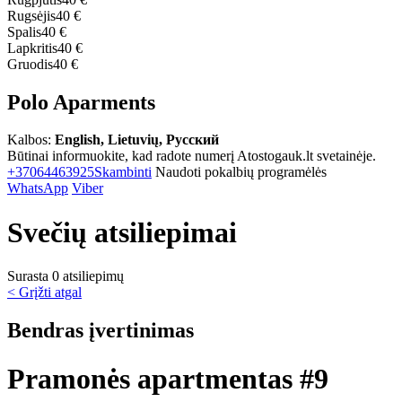
Rugsėjis
40 €
Spalis
40 €
Lapkritis
40 €
Gruodis
40 €
Polo Aparments
Kalbos:
English, Lietuvių, Русский
Būtinai informuokite, kad radote numerį Atostogauk.lt svetainėje.
+37064463925
Skambinti
Naudoti pokalbių programėlės
WhatsApp
Viber
Svečių atsiliepimai
Surasta 0 atsiliepimų
< Grįžti atgal
Bendras įvertinimas
Pramonės apartmentas #9