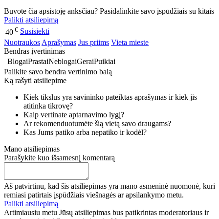
Buvote čia apsistoję anksčiau? Pasidalinkite savo įspūdžiais su kitais
Palikti atsiliepimą
€
Susisiekti
40
Nuotraukos
Aprašymas
Jus priims
Vieta mieste
Bendras įvertinimas
Blogai
Prastai
Neblogai
Gerai
Puikiai
Palikite savo bendra vertinimo balą
Ką rašyti atsiliepime
Kiek tikslus yra savininko pateiktas aprašymas ir kiek jis
atitinka tikrovę?
Kaip vertinate aptarnavimo lygį?
Ar rekomenduotumėte šią vietą savo draugams?
Kas Jums patiko arba nepatiko ir kodėl?
Mano atsiliepimas
Parašykite kuo išsamesnį komentarą
Aš patvirtinu, kad šis atsiliepimas yra mano asmeninė nuomonė, kuri
remiasi patirtais įspūdžiais viešnagės ar apsilankymo metu.
Palikti atsiliepimą
Artimiausiu metu Jūsų atsiliepimas bus patikrintas moderatoriaus ir