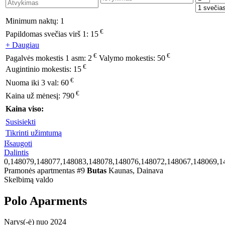
Minimum naktų:
1
€
Papildomas svečias virš 1:
15
+ Daugiau
€
€
Pagalvės mokestis 1 asm:
2
Valymo mokestis:
50
€
Augintinio mokestis:
15
€
Nuoma iki 3 val:
60
€
Kaina už mėnesį:
790
Kaina viso:
Susisiekti
Tikrinti užimtumą
Išsaugoti
Dalintis
0,148079,148077,148083,148078,148076,148072,148067,148069,1
Pramonės apartmentas #9
Butas
Kaunas, Dainava
Skelbimą valdo
Polo Aparments
Narys(-ė) nuo 2024