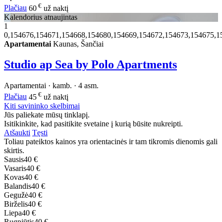
€
Plačiau
60
už naktį
Kalendorius atnaujintas
1
0,154676,154671,154668,154680,154669,154672,154673,154675,1
Apartamentai
Kaunas, Šančiai
Studio ap Sea by Polo Apartments
Apartamentai · kamb. · 4 asm.
€
Plačiau
45
už naktį
Kiti savininko skelbimai
Jūs paliekate mūsų tinklapį.
Isitikinkite, kad pasitikite svetaine į kurią būsite nukreipti.
Atšaukti
Tęsti
Toliau pateiktos kainos yra orientacinės ir tam tikromis dienomis gali
skirtis.
Sausis
40 €
Vasaris
40 €
Kovas
40 €
Balandis
40 €
Gegužė
40 €
Birželis
40 €
Liepa
40 €
Rugpjūtis
40 €