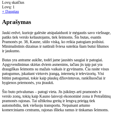
Lovų skaičius
Lovų:
1
+ Daugiau
Aprašymas
Jauki erdvė, kurioje galėsite atsipalaiduoti ir mėgautis savo viešnage,
patiks tiek verslo keliautojams, tiek šeimoms. Šis butas, esantis
Pramonės pr. 38, Kaune, siūlo viską, ko reikia patogiam poilsiui.
Minimalistinis dizainas ir natūrali šviesa suteikia šiam butui šilumos
ir jaukumo.
Butas yra antrame aukšte, todėl jame jausitės saugiai ir patogiai.
Apgyvendinimas skirtas dviem asmenims, tačiau jis taip pat yra
draugiškas šeimoms su mažais vaikais ir gyvūnams. Čia rasite visus
patogumus, įskaitant virtuvės įrangą, internetą ir televizorių. Visi
būtini patogumai, tokie kaip plaukų džiovintuvas, rankšluosčiai ir
hygienos priemonės, yra įtraukti.
Šio buto privalumas – patogi vieta. Jis įsikūręs arti pramonės ir
verslo zonų, tokių kaip Kauno laisvoji ekonominė zona ir Petrašiūnų
pramonės rajonas. Tai užtikrina greitą ir lengvą prieigą tiek
automobiliu, tiek viešuoju transportu. Nepaisant artumo
komerciniams centrams, rajonas išlieka ramus ir tinkamas šeimoms.