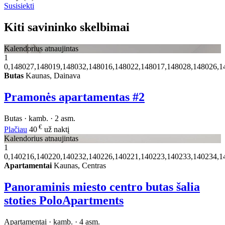
Susisiekti
Kiti savininko skelbimai
Kalendorius atnaujintas
1
0,148027,148019,148032,148016,148022,148017,148028,148026,1
Butas
Kaunas, Dainava
Pramonės apartamentas #2
Butas · kamb. · 2 asm.
€
Plačiau
40
už naktį
Kalendorius atnaujintas
1
0,140216,140220,140232,140226,140221,140223,140233,140234,1
Apartamentai
Kaunas, Centras
Panoraminis miesto centro butas šalia
stoties PoloApartments
Apartamentai · kamb. · 4 asm.