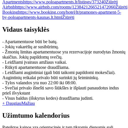
Apartments
https://www.poloapartments.lt/listings/373240
Žiūrėti
Airbnb
https://www.airbnb.com/rooms/1238421266521472060
Žiūrėti
Booking
https://www.booking.com/hotel/lt/pramones-apartment-5-
by-poloapartments-kaunas.lt.html
Žiūrėti
Vidaus taisyklės
- Apartamentuose būti be batų.
- Jokių vakarėlių ar susibūrimų.
- Žmonių limitas apartamentuose yra rezervacijoje nurodytas žmonių
skaičius. Jokių papildomų svečių.
- Leidžiami įvairaus amžiaus vaikai.
- Rūkyti apartamentuose draudžiama.
- Leidžiami augintiniai (gali būti taikomi papildomi mokesčiai).
Augintinių reikalai privalo būti surinkti jų šeimininkų.
- Tylos valandos yra nuo 22:00 iki 08:00.
- Svečiai privalo išnešti savo šiūkšles ir išplauti panaudotus indus
prieš išvykstant
- Visus baldus (išskyrus kedes) draudžiama judinti.
+ Daugiau
Mažiau
Užimtumo kalendorius
Pateiktos kainos yra orientacinės ir tam tikromis dienomis gali