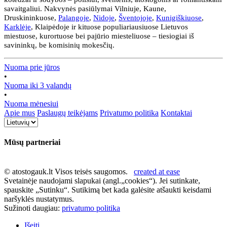
savaitgaliui. Nakvynės pasiūlymai Vilniuje, Kaune,
Druskininkuose,
Palangoje
,
Nidoje
,
Šventojoje
,
Kunigiškiuose
,
Karklėje
, Klaipėdoje ir kituose populiariausiuose Lietuvos
miestuose, kurortuose bei pajūrio miesteliuose – tiesiogiai iš
savininkų, be komisinių mokesčių.
Nuoma prie jūros
•
Nuoma iki 3 valandų
•
Nuoma mėnesiui
Apie mus
Paslaugų teikėjams
Privatumo politika
Kontaktai
Mūsų partneriai
© atostogauk.lt Visos teisės saugomos.
created at ease
Svetainėje naudojami slapukai (angl.„cookies“). Jei sutinkate,
spauskite „Sutinku“. Sutikimą bet kada galėsite atšaukti keisdami
naršyklės nustatymus.
Sužinoti daugiau:
privatumo politika
Išeiti