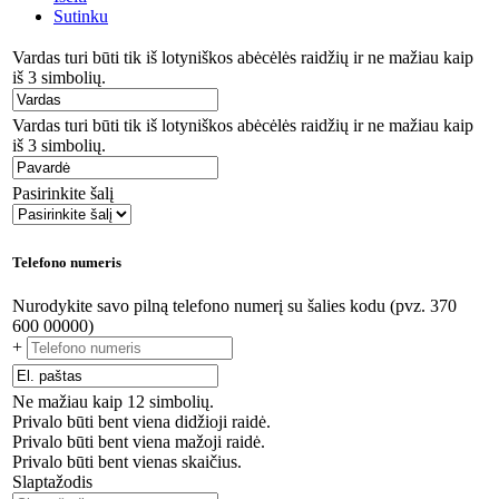
Sutinku
Vardas turi būti tik iš lotyniškos abėcėlės raidžių ir ne mažiau kaip
iš 3 simbolių.
Vardas turi būti tik iš lotyniškos abėcėlės raidžių ir ne mažiau kaip
iš 3 simbolių.
Pasirinkite šalį
Telefono numeris
Nurodykite savo pilną telefono numerį su šalies kodu (pvz. 370
600 00000)
+
Ne mažiau kaip 12 simbolių.
Privalo būti bent viena didžioji raidė.
Privalo būti bent viena mažoji raidė.
Privalo būti bent vienas skaičius.
Slaptažodis