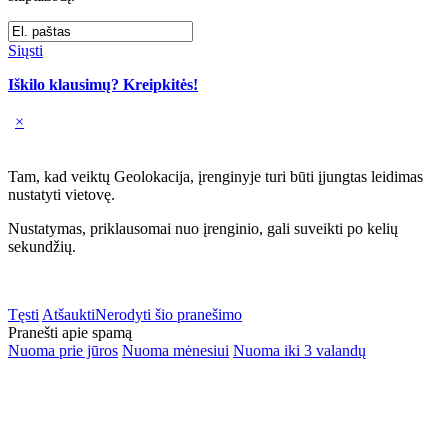
Siųsti
Iškilo klausimų? Kreipkitės!
×
Tam, kad veiktų Geolokacija, įrenginyje turi būti įjungtas leidimas
nustatyti vietovę.
Nustatymas, priklausomai nuo įrenginio, gali suveikti po kelių
sekundžių.
Tęsti
Atšaukti
Nerodyti šio pranešimo
Pranešti apie spamą
Nuoma prie jūros
Nuoma mėnesiui
Nuoma iki 3 valandų