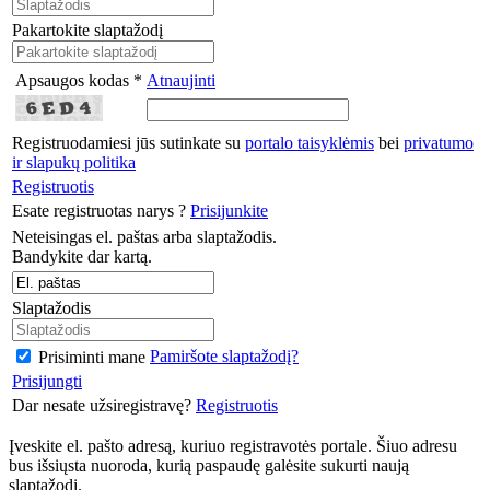
Pakartokite slaptažodį
Apsaugos kodas *
Atnaujinti
Registruodamiesi jūs sutinkate su
portalo taisyklėmis
bei
privatumo
ir slapukų politika
Registruotis
Esate registruotas narys ?
Prisijunkite
Neteisingas el. paštas arba slaptažodis.
Bandykite dar kartą.
Slaptažodis
Pamiršote slaptažodį?
Prisiminti mane
Prisijungti
Dar nesate užsiregistravę?
Registruotis
Įveskite el. pašto adresą, kuriuo registravotės portale. Šiuo adresu
bus išsiųsta nuoroda, kurią paspaudę galėsite sukurti naują
slaptažodį.