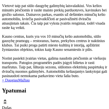
Vietovė taip pat siūlo daugybę galimybių laisvalaikiui. Vos kelios
minutės pėsčiomis ir rasite maisto prekių parduotuves, kavinukes bei
grožio salonus. Dainavos parkas, esantis už dešimties minučių kelio
automobiliu, kviečia pasivaikščioti ar pasivažinėti dviračiu
atnaujintais takais. Čia taip pat vyksta įvairūs renginiai, todėl visada
rasite ką veikti.
Kauno centras, kuris yra vos 10 minučių kelio automobiliu, siūlo
gausybę pramogų – restoranus, barus, prekybos centrus ir naktinius
klubus. Tai puiki proga patirti miesto kultūrą ir istoriją, apžiūrint
žymiausius objektus, tokius kaip Kauno senamiestis ir pilis.
Norint pasiekti įvairias vietas, galima naudotis pėsčiomis ar viešuoju
transportu. Patogios programėlės padės įsigyti bilietus ir rasti
maršrutus. Taip pat, šiltuoju sezonu, siūlomos elektrinių paspirtukų ir
dviračių nuomos galimybės. Automobiliu keliaujantys lankytojai gali
pasinaudoti nemokama parkavimo vieta šalia buto.
+ Daugiau
Mažiau
Ypatumai
Dušas