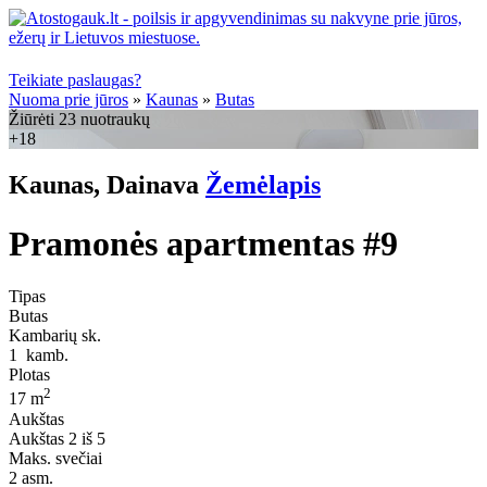
Teikiate paslaugas?
Nuoma prie jūros
»
Kaunas
»
Butas
Žiūrėti 23 nuotraukų
+18
Kaunas, Dainava
Žemėlapis
Pramonės apartmentas #9
Tipas
Butas
Kambarių sk.
1
kamb.
Plotas
2
17 m
Aukštas
Aukštas
2 iš 5
Maks. svečiai
2
asm.