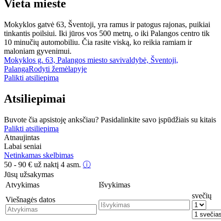
Vieta mieste
Mokyklos gatvė 63, Šventoji, yra ramus ir patogus rajonas, puikiai
tinkantis poilsiui. Iki jūros vos 500 metrų, o iki Palangos centro tik
10 minučių automobiliu. Čia rasite viską, ko reikia ramiam ir
maloniam gyvenimui.
Mokyklos g. 63, Palangos miesto savivaldybė, Šventoji,
Palanga
Rodyti žemėlapyje
Palikti atsiliepimą
Atsiliepimai
Buvote čia apsistoję anksčiau? Pasidalinkite savo įspūdžiais su kitais
Palikti atsiliepimą
Atnaujintas
Labai seniai
Netinkamas skelbimas
50 - 90
€
už naktį 4 asm.
ⓘ
Jūsų užsakymas
Atvykimas
Išvykimas
svečių
Viešnagės datos