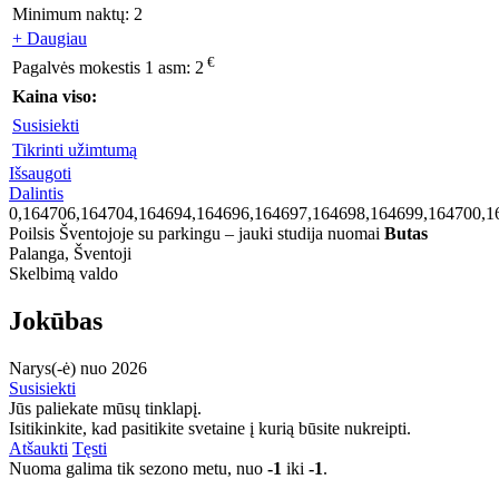
Minimum naktų:
2
+ Daugiau
€
Pagalvės mokestis 1 asm:
2
Kaina viso:
Susisiekti
Tikrinti užimtumą
Išsaugoti
Dalintis
0,164706,164704,164694,164696,164697,164698,164699,164700,1
Poilsis Šventojoje su parkingu – jauki studija nuomai
Butas
Palanga, Šventoji
Skelbimą valdo
Jokūbas
Narys(-ė) nuo 2026
Susisiekti
Jūs paliekate mūsų tinklapį.
Isitikinkite, kad pasitikite svetaine į kurią būsite nukreipti.
Atšaukti
Tęsti
Nuoma galima tik sezono metu, nuo
-1
iki
-1
.