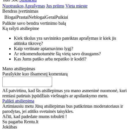
Nuotraukos
Aprašymas
Jus priims
Vieta mieste
Bendras įvertinimas
Blogai
Prastai
Neblogai
Gerai
Puikiai
Palikite savo bendra vertinimo balą
Ką rašyti atsiliepime
Kiek tikslus yra savininko pateiktas aprašymas ir kiek jis
atitinka tikrovę?
Kaip vertinate aptarnavimo lygį?
Ar rekomenduotumėte šią vietą savo draugams?
Kas Jums patiko arba nepatiko ir kodėl?
Mano atsiliepimas
Parašykite kuo išsamesnį komentarą
Aš patvirtinu, kad šis atsiliepimas yra mano asmeninė nuomonė, kuri
remiasi patirtais įspūdžiais viešnagės ar apsilankymo metu.
Palikti atsiliepimą
Artimiausiu metu Jūsų atsiliepimas bus patikrintas moderatoriaus ir
parodytas, jei atitiks svetainės taisykles.
Ačiū, kad padedate mums tobulėti !
Su pagarba Rentu.lt
Jokūbas