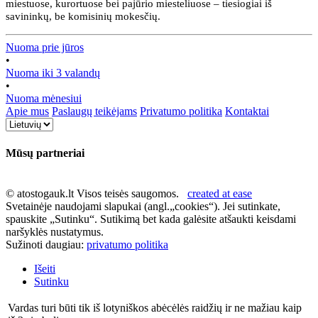
miestuose, kurortuose bei pajūrio miesteliuose – tiesiogiai iš
savininkų, be komisinių mokesčių.
Nuoma prie jūros
•
Nuoma iki 3 valandų
•
Nuoma mėnesiui
Apie mus
Paslaugų teikėjams
Privatumo politika
Kontaktai
Mūsų partneriai
© atostogauk.lt Visos teisės saugomos.
created at ease
Svetainėje naudojami slapukai (angl.„cookies“). Jei sutinkate,
spauskite „Sutinku“. Sutikimą bet kada galėsite atšaukti keisdami
naršyklės nustatymus.
Sužinoti daugiau:
privatumo politika
Išeiti
Sutinku
Vardas turi būti tik iš lotyniškos abėcėlės raidžių ir ne mažiau kaip