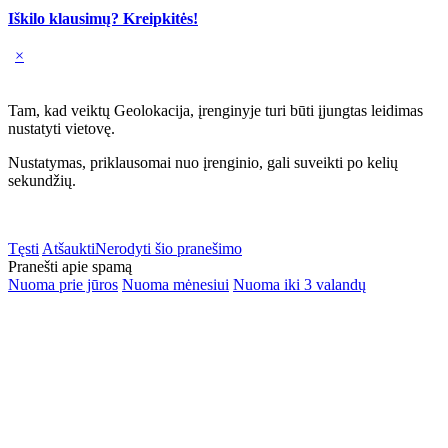
Iškilo klausimų? Kreipkitės!
×
Tam, kad veiktų Geolokacija, įrenginyje turi būti įjungtas leidimas
nustatyti vietovę.
Nustatymas, priklausomai nuo įrenginio, gali suveikti po kelių
sekundžių.
Tęsti
Atšaukti
Nerodyti šio pranešimo
Pranešti apie spamą
Nuoma prie jūros
Nuoma mėnesiui
Nuoma iki 3 valandų