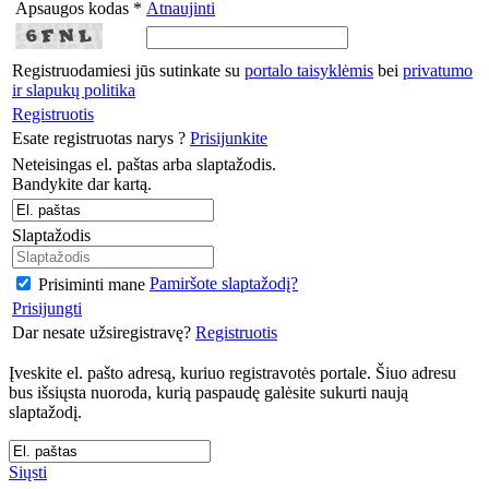
Apsaugos kodas *
Atnaujinti
Registruodamiesi jūs sutinkate su
portalo taisyklėmis
bei
privatumo
ir slapukų politika
Registruotis
Esate registruotas narys ?
Prisijunkite
Neteisingas el. paštas arba slaptažodis.
Bandykite dar kartą.
Slaptažodis
Pamiršote slaptažodį?
Prisiminti mane
Prisijungti
Dar nesate užsiregistravę?
Registruotis
Įveskite el. pašto adresą, kuriuo registravotės portale. Šiuo adresu
bus išsiųsta nuoroda, kurią paspaudę galėsite sukurti naują
slaptažodį.
Siųsti