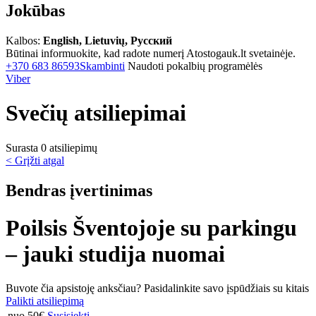
Jokūbas
Kalbos:
English, Lietuvių, Русский
Būtinai informuokite, kad radote numerį Atostogauk.lt svetainėje.
+370 683 86593
Skambinti
Naudoti pokalbių programėlės
Viber
Svečių atsiliepimai
Surasta 0 atsiliepimų
< Grįžti atgal
Bendras įvertinimas
Poilsis Šventojoje su parkingu
– jauki studija nuomai
Buvote čia apsistoję anksčiau? Pasidalinkite savo įspūdžiais su kitais
Palikti atsiliepimą
nuo 50€
Susisiekti