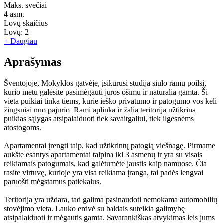
Maks. svečiai
4
asm.
Lovų skaičius
Lovų:
2
+ Daugiau
Aprašymas
Šventojoje, Mokyklos gatvėje, įsikūrusi studija siūlo ramų poilsį,
kurio metu galėsite pasimėgauti jūros ošimu ir natūralia gamta. Ši
vieta puikiai tinka tiems, kurie ieško privatumo ir patogumo vos keli
žingsniai nuo pajūrio. Rami aplinka ir žalia teritorija užtikrina
puikias sąlygas atsipalaiduoti tiek savaitgaliui, tiek ilgesnėms
atostogoms.
Apartamentai įrengti taip, kad užtikrintų patogią viešnagę. Pirmame
aukšte esantys apartamentai talpina iki 3 asmenų ir yra su visais
reikiamais patogumais, kad galėtumėte jaustis kaip namuose. Čia
rasite virtuvę, kurioje yra visa reikiama įranga, tai padės lengvai
paruošti mėgstamus patiekalus.
Teritorija yra uždara, tad galima pasinaudoti nemokama automobilių
stovėjimo vieta. Lauko erdvė su baldais suteikia galimybę
atsipalaiduoti ir mėgautis gamta. Savarankiškas atvykimas leis jums