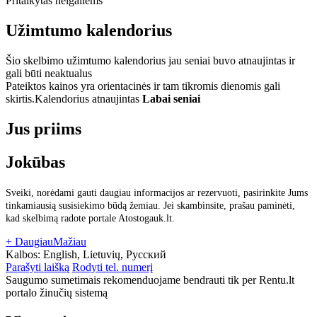
Pritaikytas neigaliems
Užimtumo kalendorius
Šio skelbimo užimtumo kalendorius jau seniai buvo atnaujintas ir
gali būti neaktualus
Pateiktos kainos yra orientacinės ir tam tikromis dienomis gali
skirtis.
Kalendorius atnaujintas
Labai seniai
Jus priims
Jokūbas
Sveiki, norėdami gauti daugiau informacijos ar rezervuoti, pasirinkite Jums
tinkamiausią susisiekimo būdą žemiau. Jei skambinsite, prašau paminėti,
kad skelbimą radote portale Atostogauk.lt.
+ Daugiau
Mažiau
Kalbos:
English, Lietuvių, Русский
Parašyti laišką
Rodyti tel. numerį
Saugumo sumetimais rekomenduojame bendrauti tik per Rentu.lt
portalo žinučių sistemą