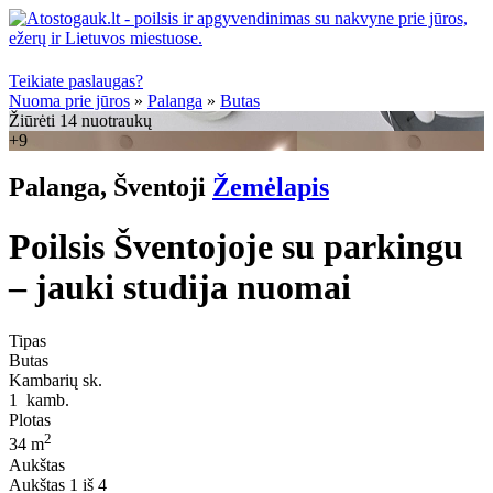
Teikiate paslaugas?
Nuoma prie jūros
»
Palanga
»
Butas
Žiūrėti 14 nuotraukų
+9
Palanga, Šventoji
Žemėlapis
Poilsis Šventojoje su parkingu
– jauki studija nuomai
Tipas
Butas
Kambarių sk.
1
kamb.
Plotas
2
34 m
Aukštas
Aukštas
1 iš 4