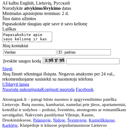
Aš kalbu
English, Lietuvių, Русский
Nurodykite
atvykimo/išvykimo
datas
Minimalus apsistojimo terminas: 2 d.
Šios datos užimtos
Papasakokite daugiau apie save ir savo kelionę
Laiškas
Jūsų kontaktai
Įveskite saugos kodą
Siųsti
Jūsų žinutė sėkmingai išsiųsta. Negavus atsakymo per 24 val.,
rekomenduojame susisiekti su nuomotoju telefonu
Uždaryti langą
Nuoroda nukopijuota
Kopijuoti nuorodą
Facebook
Atostogauk.lt – patogi būsto nuomos ir apgyvendinimo paieška
Lietuvoje. Butų nuoma, kambariai, nameliai prie jūros, apartamentai,
kotedžai ir sodybos – poilsiui, šventėms, atostogoms ar romantiškam
savaitgaliui. Nakvynės pasiūlymai Vilniuje, Kaune,
Druskininkuose,
Palangoje
,
Nidoje
,
Šventojoje
,
Kunigiškiuose
,
Karklėje
, Klaipėdoje ir kituose populiariausiuose Lietuvos