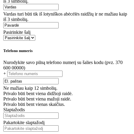
iš 3 simbolių.
Vardas turi būti tik iš lotyniškos abėcėlės raidžių ir ne mažiau kaip
iš 3 simbolių.
Pasirinkite šalį
Telefono numeris
Nurodykite savo pilną telefono numerį su šalies kodu (pvz. 370
600 00000)
+
Ne mažiau kaip 12 simbolių.
Privalo būti bent viena didžioji raidė.
Privalo būti bent viena mažoji raidė.
Privalo būti bent vienas skaičius.
Slaptažodis
Pakartokite slaptažodį