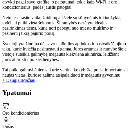
atvykti pagal savo grafiką, o patogumai, tokie kaip Wi-Fi ir oro
kondicionierius, padės jaustis patogiai.
Netoliese rasite vaikų žaidimų aikštelę su sūpynėmis ir čiuožykla,
todėl tai puiki vieta šeimoms. Ši ramybės oazė yra idealus
pasirinkimas tiems, kurie nori pabėgti nuo miesto triukšmo ir
pasinerti į tikrą pajūrio poilsį.
Šventoji yra žinoma dėl savo natūralios aplinkos ir pasivaikščiojimo
takų, kurie kviečia pasimėgauti gamta. Jūros artumas ir ramybė šioje
vietoje suteikia galimybę mėgautis kiekviena akimirka, leidžiant
jums atitrūkti nuo kasdienybės.
Tai puiki galimybė tiems, kurie vertina kokybišką poilsį ir nori atrasti
naujas vietas, kuriose galima atsipalaiduoti ir mėgautis gyvenimu.
+ Daugiau
Mažiau
Ypatumai
Oro kondicionierius
Dušas