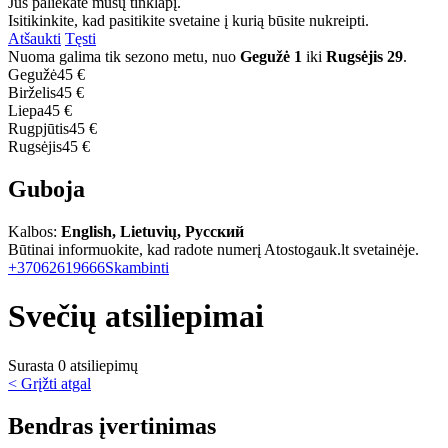
Jūs paliekate mūsų tinklapį.
Isitikinkite, kad pasitikite svetaine į kurią būsite nukreipti.
Atšaukti
Tęsti
Nuoma galima tik sezono metu, nuo
Gegužė 1
iki
Rugsėjis 29
.
Gegužė
45 €
Birželis
45 €
Liepa
45 €
Rugpjūtis
45 €
Rugsėjis
45 €
Guboja
Kalbos:
English, Lietuvių, Русский
Būtinai informuokite, kad radote numerį Atostogauk.lt svetainėje.
+37062619666
Skambinti
Svečių atsiliepimai
Surasta 0 atsiliepimų
< Grįžti atgal
Bendras įvertinimas