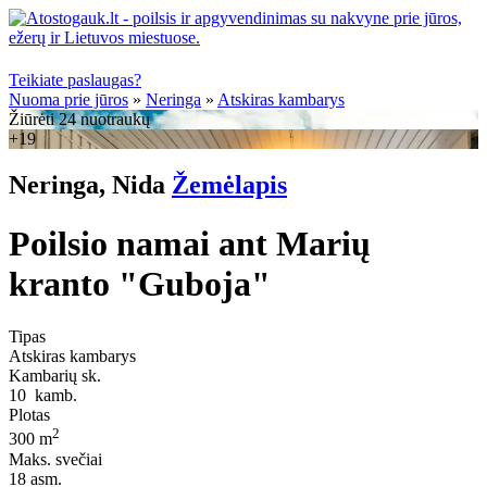
Teikiate paslaugas?
Nuoma prie jūros
»
Neringa
»
Atskiras kambarys
Žiūrėti 24 nuotraukų
+19
Neringa, Nida
Žemėlapis
Poilsio namai ant Marių
kranto "Guboja"
Tipas
Atskiras kambarys
Kambarių sk.
10
kamb.
Plotas
2
300 m
Maks. svečiai
18
asm.