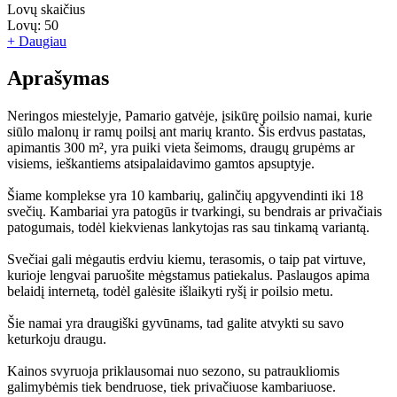
Lovų skaičius
Lovų:
50
+ Daugiau
Aprašymas
Neringos miestelyje, Pamario gatvėje, įsikūrę poilsio namai, kurie
siūlo malonų ir ramų poilsį ant marių kranto. Šis erdvus pastatas,
apimantis 300 m², yra puiki vieta šeimoms, draugų grupėms ar
visiems, ieškantiems atsipalaidavimo gamtos apsuptyje.
Šiame komplekse yra 10 kambarių, galinčių apgyvendinti iki 18
svečių. Kambariai yra patogūs ir tvarkingi, su bendrais ar privačiais
patogumais, todėl kiekvienas lankytojas ras sau tinkamą variantą.
Svečiai gali mėgautis erdviu kiemu, terasomis, o taip pat virtuve,
kurioje lengvai paruošite mėgstamus patiekalus. Paslaugos apima
belaidį internetą, todėl galėsite išlaikyti ryšį ir poilsio metu.
Šie namai yra draugiški gyvūnams, tad galite atvykti su savo
keturkoju draugu.
Kainos svyruoja priklausomai nuo sezono, su patraukliomis
galimybėmis tiek bendruose, tiek privačiuose kambariuose.