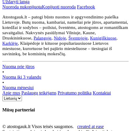
Uždaryti langą
Nuoroda nukopijuota
Kopijuoti nuorodą
Facebook
Atostogauk.lt – patogi būsto nuomos ir apgyvendinimo paieška
Lietuvoje. Butų nuoma, kambariai, nameliai prie jūros, apartamentai,
kotedžai ir sodybos – poilsiui, šventėms, atostogoms ar romantiškam
savaitgaliui. Nakvynės pasiūlymai Vilniuje, Kaune,
Druskininkuose,
Palangoje
,
Nidoje
,
Šventojoje
,
Kunigiškiuose
,
Karklėje
, Klaipėdoje ir kituose populiariausiuose Lietuvos
miestuose, kurortuose bei pajūrio miesteliuose – tiesiogiai iš
savininkų, be komisinių mokesčių.
Nuoma prie jūros
•
Nuoma iki 3 valandų
•
Nuoma mėnesiui
Apie mus
Paslaugų teikėjams
Privatumo politika
Kontaktai
Mūsų partneriai
© atostogauk.lt Visos teisės saugomos.
created at ease