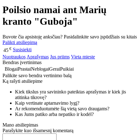
Poilsio namai ant Marių
kranto "Guboja"
Buvote čia apsistoję anksčiau? Pasidalinkite savo įspūdžiais su kitais
Palikti atsiliepimą
€
Susisiekti
45
Nuotraukos
Aprašymas
Jus priims
Vieta mieste
Bendras įvertinimas
Blogai
Prastai
Neblogai
Gerai
Puikiai
Palikite savo bendra vertinimo balą
Ką rašyti atsiliepime
Kiek tikslus yra savininko pateiktas aprašymas ir kiek jis
atitinka tikrovę?
Kaip vertinate aptarnavimo lygį?
Ar rekomenduotumėte šią vietą savo draugams?
Kas Jums patiko arba nepatiko ir kodėl?
Mano atsiliepimas
Parašykite kuo išsamesnį komentarą