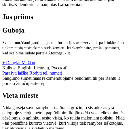
skirtis.
Kalendorius atnaujintas
Labai seniai
Jus priims
Guboja
Sveiki, norėdami gauti daugiau informacijos ar rezervuoti, pasirinkite Jums
tinkamiausią susisiekimo būdą žemiau. Jei skambinsite, prašau paminėti,
kad skelbimą radote portale Atostogauk.lt.
+ Daugiau
Mažiau
Kalbos:
English, Lietuvių, Русский
Parašyti laišką
Rodyti tel. numerį
Saugumo sumetimais rekomenduojame bendrauti tik per Rentu.lt
portalo žinučių sistemą
Vieta mieste
Nida garsėja savo ramybe ir natūralia grožiu, o šis adresas yra
patogioje vietoje, netoli paplūdimio. Iki jūros čia vos kelios minutės
pėsčiomis, o aplinkui rasite viską, ko reikia maloniam poilsiui. Nida
- tai prestižinė kurorto vietovė, kuri vilioja tiek ramybės ieškotojus,
tiek aktyvaus laisvalaikio mėgėjus.