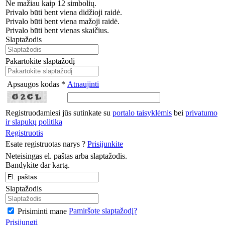
Ne mažiau kaip 12 simbolių.
Privalo būti bent viena didžioji raidė.
Privalo būti bent viena mažoji raidė.
Privalo būti bent vienas skaičius.
Slaptažodis
Pakartokite slaptažodį
Apsaugos kodas *
Atnaujinti
Registruodamiesi jūs sutinkate su
portalo taisyklėmis
bei
privatumo
ir slapukų politika
Registruotis
Esate registruotas narys ?
Prisijunkite
Neteisingas el. paštas arba slaptažodis.
Bandykite dar kartą.
Slaptažodis
Pamiršote slaptažodį?
Prisiminti mane
Prisijungti