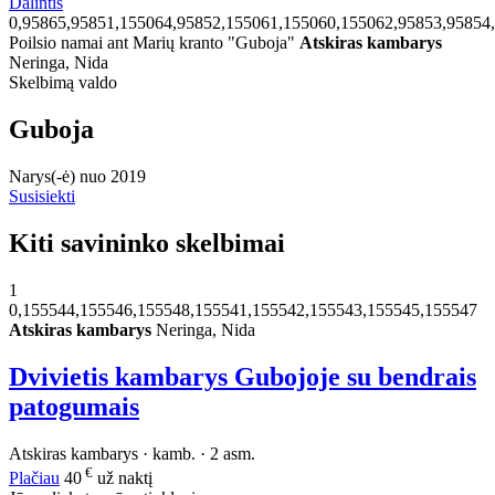
Dalintis
0,95865,95851,155064,95852,155061,155060,155062,95853,95854
Poilsio namai ant Marių kranto "Guboja"
Atskiras kambarys
Neringa, Nida
Skelbimą valdo
Guboja
Narys(-ė) nuo 2019
Susisiekti
Kiti savininko skelbimai
1
0,155544,155546,155548,155541,155542,155543,155545,155547
Atskiras kambarys
Neringa, Nida
Dvivietis kambarys Gubojoje su bendrais
patogumais
Atskiras kambarys · kamb. · 2 asm.
€
Plačiau
40
už naktį