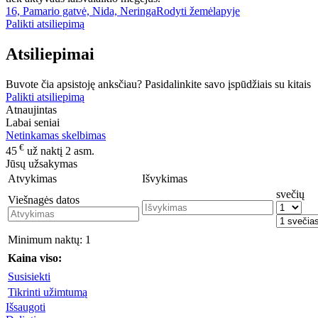
16, Pamario gatvė, Nida, Neringa
Rodyti žemėlapyje
Palikti atsiliepimą
Atsiliepimai
Buvote čia apsistoję anksčiau? Pasidalinkite savo įspūdžiais su kitais
Palikti atsiliepimą
Atnaujintas
Labai seniai
Netinkamas skelbimas
€
45
už naktį 2 asm.
Jūsų užsakymas
Atvykimas
Išvykimas
svečių
Viešnagės datos
Minimum naktų:
1
Kaina viso:
Susisiekti
Tikrinti užimtumą
Išsaugoti