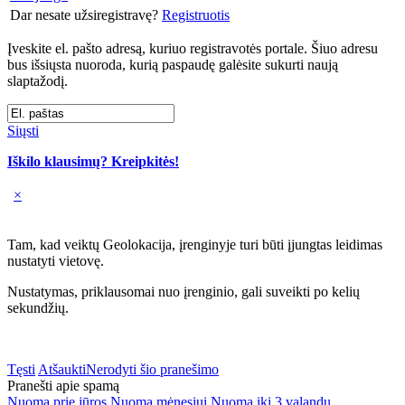
Dar nesate užsiregistravę?
Registruotis
Įveskite el. pašto adresą, kuriuo registravotės portale. Šiuo adresu
bus išsiųsta nuoroda, kurią paspaudę galėsite sukurti naują
slaptažodį.
Siųsti
Iškilo klausimų? Kreipkitės!
×
Tam, kad veiktų Geolokacija, įrenginyje turi būti įjungtas leidimas
nustatyti vietovę.
Nustatymas, priklausomai nuo įrenginio, gali suveikti po kelių
sekundžių.
Tęsti
Atšaukti
Nerodyti šio pranešimo
Pranešti apie spamą
Nuoma prie jūros
Nuoma mėnesiui
Nuoma iki 3 valandų