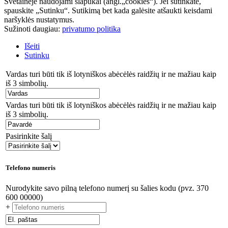
Svetainėje naudojami slapukai (angl.„cookies“). Jei sutinkate,
spauskite „Sutinku“. Sutikimą bet kada galėsite atšaukti keisdami
naršyklės nustatymus.
Sužinoti daugiau:
privatumo politika
Išeiti
Sutinku
Vardas turi būti tik iš lotyniškos abėcėlės raidžių ir ne mažiau kaip
iš 3 simbolių.
Vardas turi būti tik iš lotyniškos abėcėlės raidžių ir ne mažiau kaip
iš 3 simbolių.
Pasirinkite šalį
Telefono numeris
Nurodykite savo pilną telefono numerį su šalies kodu (pvz. 370
600 00000)
+