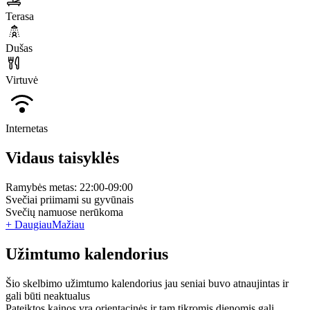
Terasa
Dušas
Virtuvė
Internetas
Vidaus taisyklės
Ramybės metas: 22:00-09:00
Svečiai priimami su gyvūnais
Svečių namuose nerūkoma
+ Daugiau
Mažiau
Užimtumo kalendorius
Šio skelbimo užimtumo kalendorius jau seniai buvo atnaujintas ir
gali būti neaktualus
Pateiktos kainos yra orientacinės ir tam tikromis dienomis gali