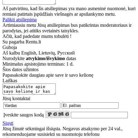
Aš patvirtinu, kad šis atsiliepimas yra mano asmeninė nuomonė, kuri
remiasi patirtais įspūdžiais viešnagės ar apsilankymo metu.
Palikti atsiliepimą
Artimiausiu metu Jūsų atsiliepimas bus patikrintas moderatoriaus ir
parodytas, jei atitiks svetainės taisykles.
Ačiū, kad padedate mums tobulėti !
Su pagarba Rentu.lt
Guboja
Aš kalbu
English, Lietuvių, Русский
Nurodykite
atvykimo/išvykimo
datas
Minimalus apsistojimo terminas: 1 d.
Šios datos užimtos
Papasakokite daugiau apie save ir savo kelionę
Laiškas
Jūsų kontaktai
Įveskite saugos kodą
Siųsti
Jūsų žinutė sėkmingai išsiųsta. Negavus atsakymo per 24 val.,
rekomenduojame susisiekti su nuomotoju telefonu