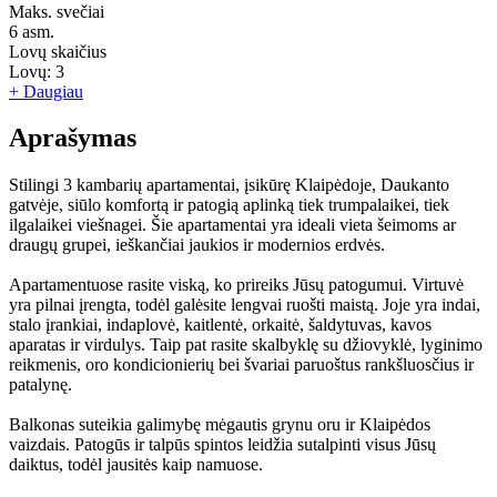
Maks. svečiai
6
asm.
Lovų skaičius
Lovų:
3
+ Daugiau
Aprašymas
Stilingi 3 kambarių apartamentai, įsikūrę Klaipėdoje, Daukanto
gatvėje, siūlo komfortą ir patogią aplinką tiek trumpalaikei, tiek
ilgalaikei viešnagei. Šie apartamentai yra ideali vieta šeimoms ar
draugų grupei, ieškančiai jaukios ir modernios erdvės.
Apartamentuose rasite viską, ko prireiks Jūsų patogumui. Virtuvė
yra pilnai įrengta, todėl galėsite lengvai ruošti maistą. Joje yra indai,
stalo įrankiai, indaplovė, kaitlentė, orkaitė, šaldytuvas, kavos
aparatas ir virdulys. Taip pat rasite skalbyklę su džiovyklė, lyginimo
reikmenis, oro kondicionierių bei švariai paruoštus rankšluosčius ir
patalynę.
Balkonas suteikia galimybę mėgautis grynu oru ir Klaipėdos
vaizdais. Patogūs ir talpūs spintos leidžia sutalpinti visus Jūsų
daiktus, todėl jausitės kaip namuose.