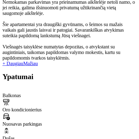
Nemokamas parkavimas yra prieinamumas aikštelėje netoli namo, o
jei reikia, galima išsinuomoti privatumą užtikrinančią vietą
saugomoje aikštelėje.
Šie apartamentai yra draugiški gyvūnams, o šeimos su mažais
vaikais gali jaustis laisvai ir patogiai. Savarankiškas atvykimas
suteikia papildomą lankstumą Jūsų viešnagei.
Viešnagės taisyklėse numatytas depozitas, o atvykstant su
augintiniais, taikomas papildomas valymo mokestis, kartu su
papildomomis tvarkos taisyklėmis.
+ Daugiau
Mažiau
Ypatumai
Balkonas
Oro kondicionierius
Nuosavas parkingas
Dušas