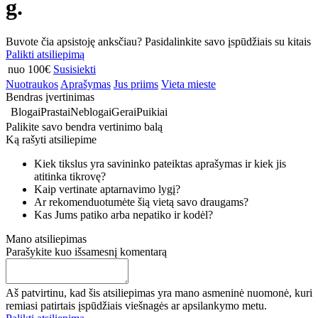
g.
Buvote čia apsistoję anksčiau? Pasidalinkite savo įspūdžiais su kitais
Palikti atsiliepimą
nuo 100€
Susisiekti
Nuotraukos
Aprašymas
Jus priims
Vieta mieste
Bendras įvertinimas
Blogai
Prastai
Neblogai
Gerai
Puikiai
Palikite savo bendra vertinimo balą
Ką rašyti atsiliepime
Kiek tikslus yra savininko pateiktas aprašymas ir kiek jis
atitinka tikrovę?
Kaip vertinate aptarnavimo lygį?
Ar rekomenduotumėte šią vietą savo draugams?
Kas Jums patiko arba nepatiko ir kodėl?
Mano atsiliepimas
Parašykite kuo išsamesnį komentarą
Aš patvirtinu, kad šis atsiliepimas yra mano asmeninė nuomonė, kuri
remiasi patirtais įspūdžiais viešnagės ar apsilankymo metu.