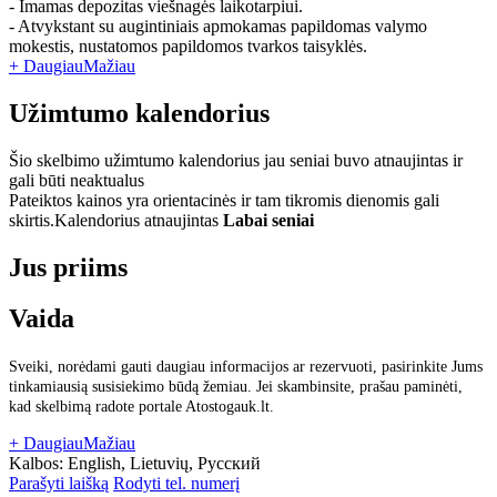
- Imamas depozitas viešnagės laikotarpiui.
- Atvykstant su augintiniais apmokamas papildomas valymo
mokestis, nustatomos papildomos tvarkos taisyklės.
+ Daugiau
Mažiau
Užimtumo kalendorius
Šio skelbimo užimtumo kalendorius jau seniai buvo atnaujintas ir
gali būti neaktualus
Pateiktos kainos yra orientacinės ir tam tikromis dienomis gali
skirtis.
Kalendorius atnaujintas
Labai seniai
Jus priims
Vaida
Sveiki, norėdami gauti daugiau informacijos ar rezervuoti, pasirinkite Jums
tinkamiausią susisiekimo būdą žemiau. Jei skambinsite, prašau paminėti,
kad skelbimą radote portale Atostogauk.lt.
+ Daugiau
Mažiau
Kalbos:
English, Lietuvių, Русский
Parašyti laišką
Rodyti tel. numerį