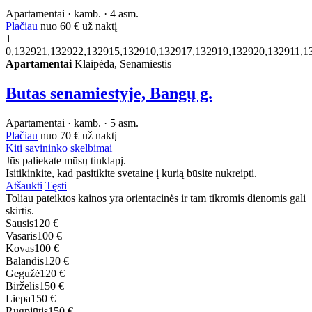
Apartamentai · kamb. · 4 asm.
Plačiau
nuo
60 €
už naktį
1
0,132921,132922,132915,132910,132917,132919,132920,132911,1
Apartamentai
Klaipėda, Senamiestis
Butas senamiestyje, Bangų g.
Apartamentai · kamb. · 5 asm.
Plačiau
nuo
70 €
už naktį
Kiti savininko skelbimai
Jūs paliekate mūsų tinklapį.
Isitikinkite, kad pasitikite svetaine į kurią būsite nukreipti.
Atšaukti
Tęsti
Toliau pateiktos kainos yra orientacinės ir tam tikromis dienomis gali
skirtis.
Sausis
120 €
Vasaris
100 €
Kovas
100 €
Balandis
120 €
Gegužė
120 €
Birželis
150 €
Liepa
150 €
Rugpjūtis
150 €