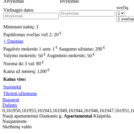
Atvykimas
Išvykimas
svečių
Viešnagės datos
Minimum naktų:
3
€
Papildomas svečias virš 2:
20
+ Daugiau
€
€
Pagalvės mokestis 1 asm:
1
Saugumo užstatas:
200
€
€
Valymo mokestis:
50
Augintinio mokestis:
50
€
Nuoma iki 3 val:
80
€
Kaina už mėnesį:
1200
Kaina viso:
Susisiekti
Tikrinti užimtumą
Išsaugoti
Dalintis
0,161950,161953,161943,161949,161944,161946,161947,161951,1
Nauji apartamentai Daukanto g.
Apartamentai
Klaipėda,
Naujamiestis
Skelbimą valdo