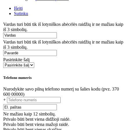
Išeiti
Sutinku
Vardas turi būti tik iš lotyniškos abėcėlės raidžių ir ne mažiau kaip
iš 3 simbolių.
Vardas turi būti tik iš lotyniškos abėcėlės raidžių ir ne mažiau kaip
iš 3 simbolių.
Pasirinkite šalį
Telefono numeris
Nurodykite savo pilną telefono numerį su šalies kodu (pvz. 370
600 00000)
+
Ne mažiau kaip 12 simbolių.
Privalo būti bent viena didžioji raidė.
Privalo būti bent viena mažoji raidė.
Privalo būti bent vienas skaičius.