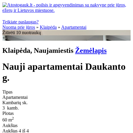
Teikiate paslaugas?
Nuoma prie jūros
»
Klaipėda
»
Apartamentai
Žiūrėti 10 nuotraukų
+5
Klaipėda, Naujamiestis
Žemėlapis
Nauji apartamentai Daukanto
g.
Tipas
Apartamentai
Kambarių sk.
3
kamb.
Plotas
2
60 m
Aukštas
Aukštas
4 iš 4