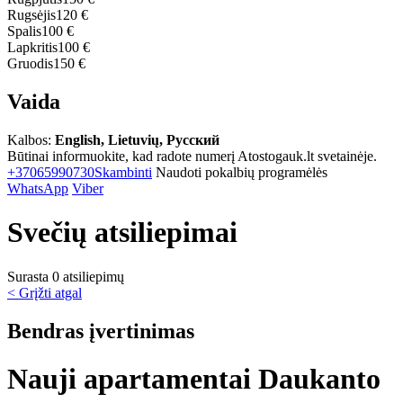
Rugsėjis
120 €
Spalis
100 €
Lapkritis
100 €
Gruodis
150 €
Vaida
Kalbos:
English, Lietuvių, Русский
Būtinai informuokite, kad radote numerį Atostogauk.lt svetainėje.
+37065990730
Skambinti
Naudoti pokalbių programėlės
WhatsApp
Viber
Svečių atsiliepimai
Surasta 0 atsiliepimų
< Grįžti atgal
Bendras įvertinimas
Nauji apartamentai Daukanto