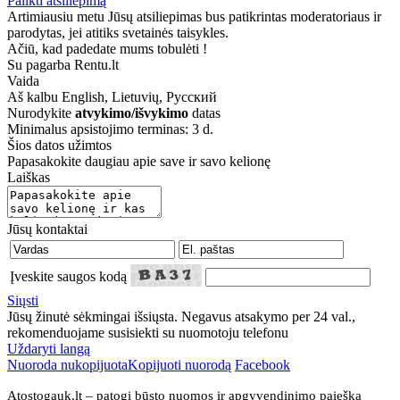
Palikti atsiliepimą
Artimiausiu metu Jūsų atsiliepimas bus patikrintas moderatoriaus ir
parodytas, jei atitiks svetainės taisykles.
Ačiū, kad padedate mums tobulėti !
Su pagarba Rentu.lt
Vaida
Aš kalbu
English, Lietuvių, Русский
Nurodykite
atvykimo/išvykimo
datas
Minimalus apsistojimo terminas: 3 d.
Šios datos užimtos
Papasakokite daugiau apie save ir savo kelionę
Laiškas
Jūsų kontaktai
Įveskite saugos kodą
Siųsti
Jūsų žinutė sėkmingai išsiųsta. Negavus atsakymo per 24 val.,
rekomenduojame susisiekti su nuomotoju telefonu
Uždaryti langą
Nuoroda nukopijuota
Kopijuoti nuorodą
Facebook
Atostogauk.lt – patogi būsto nuomos ir apgyvendinimo paieška