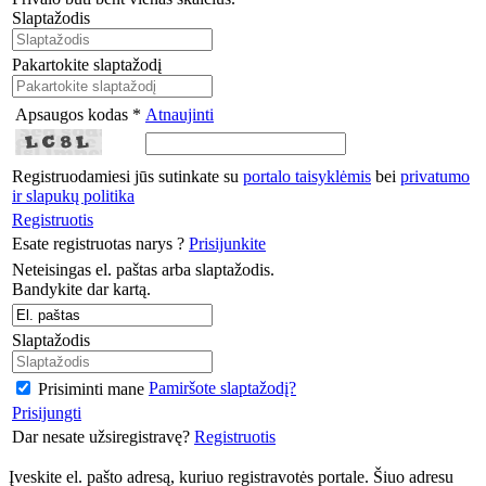
Slaptažodis
Pakartokite slaptažodį
Apsaugos kodas *
Atnaujinti
Registruodamiesi jūs sutinkate su
portalo taisyklėmis
bei
privatumo
ir slapukų politika
Registruotis
Esate registruotas narys ?
Prisijunkite
Neteisingas el. paštas arba slaptažodis.
Bandykite dar kartą.
Slaptažodis
Pamiršote slaptažodį?
Prisiminti mane
Prisijungti
Dar nesate užsiregistravę?
Registruotis
Įveskite el. pašto adresą, kuriuo registravotės portale. Šiuo adresu