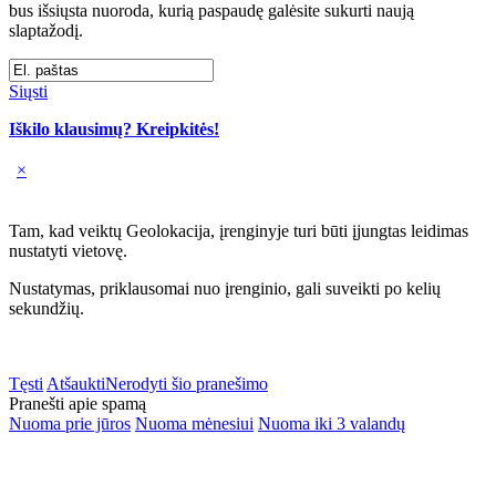
bus išsiųsta nuoroda, kurią paspaudę galėsite sukurti naują
slaptažodį.
Siųsti
Iškilo klausimų? Kreipkitės!
×
Tam, kad veiktų Geolokacija, įrenginyje turi būti įjungtas leidimas
nustatyti vietovę.
Nustatymas, priklausomai nuo įrenginio, gali suveikti po kelių
sekundžių.
Tęsti
Atšaukti
Nerodyti šio pranešimo
Pranešti apie spamą
Nuoma prie jūros
Nuoma mėnesiui
Nuoma iki 3 valandų