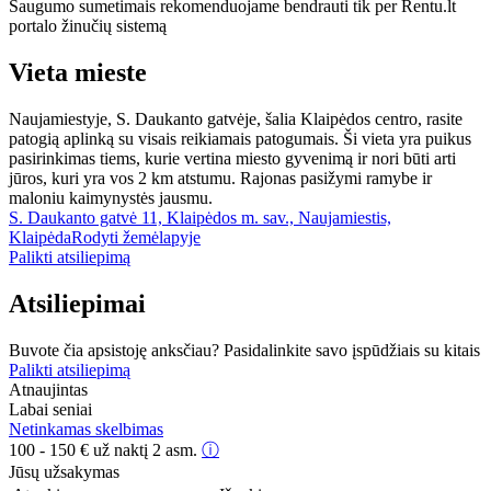
Saugumo sumetimais rekomenduojame bendrauti tik per Rentu.lt
portalo žinučių sistemą
Vieta mieste
Naujamiestyje, S. Daukanto gatvėje, šalia Klaipėdos centro, rasite
patogią aplinką su visais reikiamais patogumais. Ši vieta yra puikus
pasirinkimas tiems, kurie vertina miesto gyvenimą ir nori būti arti
jūros, kuri yra vos 2 km atstumu. Rajonas pasižymi ramybe ir
maloniu kaimynystės jausmu.
S. Daukanto gatvė 11, Klaipėdos m. sav., Naujamiestis,
Klaipėda
Rodyti žemėlapyje
Palikti atsiliepimą
Atsiliepimai
Buvote čia apsistoję anksčiau? Pasidalinkite savo įspūdžiais su kitais
Palikti atsiliepimą
Atnaujintas
Labai seniai
Netinkamas skelbimas
100 - 150
€
už naktį 2 asm.
ⓘ
Jūsų užsakymas