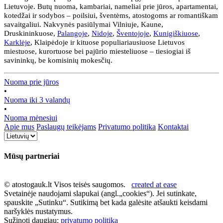
Lietuvoje. Butų nuoma, kambariai, nameliai prie jūros, apartamentai,
kotedžai ir sodybos – poilsiui, šventėms, atostogoms ar romantiškam
savaitgaliui. Nakvynės pasiūlymai Vilniuje, Kaune,
Druskininkuose,
Palangoje
,
Nidoje
,
Šventojoje
,
Kunigiškiuose
,
Karklėje
, Klaipėdoje ir kituose populiariausiuose Lietuvos
miestuose, kurortuose bei pajūrio miesteliuose – tiesiogiai iš
savininkų, be komisinių mokesčių.
Nuoma prie jūros
•
Nuoma iki 3 valandų
•
Nuoma mėnesiui
Apie mus
Paslaugų teikėjams
Privatumo politika
Kontaktai
Mūsų partneriai
© atostogauk.lt Visos teisės saugomos.
created at ease
Svetainėje naudojami slapukai (angl.„cookies“). Jei sutinkate,
spauskite „Sutinku“. Sutikimą bet kada galėsite atšaukti keisdami
naršyklės nustatymus.
Sužinoti daugiau:
privatumo politika