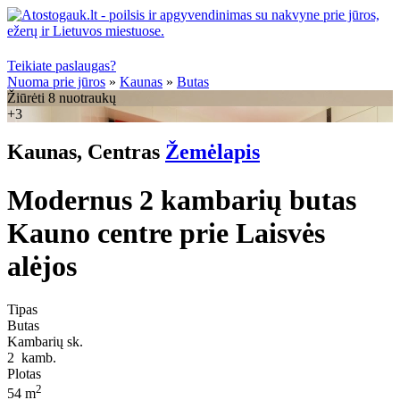
Teikiate paslaugas?
Nuoma prie jūros
»
Kaunas
»
Butas
Žiūrėti 8 nuotraukų
+3
Kaunas, Centras
Žemėlapis
Modernus 2 kambarių butas
Kauno centre prie Laisvės
alėjos
Tipas
Butas
Kambarių sk.
2
kamb.
Plotas
2
54 m