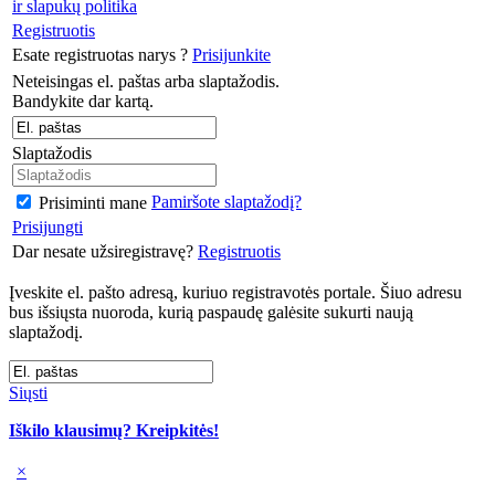
ir slapukų politika
Registruotis
Esate registruotas narys ?
Prisijunkite
Neteisingas el. paštas arba slaptažodis.
Bandykite dar kartą.
Slaptažodis
Pamiršote slaptažodį?
Prisiminti mane
Prisijungti
Dar nesate užsiregistravę?
Registruotis
Įveskite el. pašto adresą, kuriuo registravotės portale. Šiuo adresu
bus išsiųsta nuoroda, kurią paspaudę galėsite sukurti naują
slaptažodį.
Siųsti
Iškilo klausimų? Kreipkitės!
×