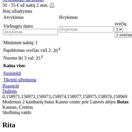
50 - 55
€
už naktį 2 asm.
ⓘ
Jūsų užsakymas
Atvykimas
Išvykimas
svečių
Viešnagės datos
Minimum naktų:
1
€
Papildomas svečias virš 2:
20
€
Nuoma iki 3 val:
35
Kaina viso:
Susisiekti
Tikrinti užimtumą
Išsaugoti
Dalintis
0,158971,158972,158973,158974,158977,158975,158976,158969
Modernus 2 kambarių butas Kauno centre prie Laisvės alėjos
Butas
Kaunas, Centras
Skelbimą valdo
Rita