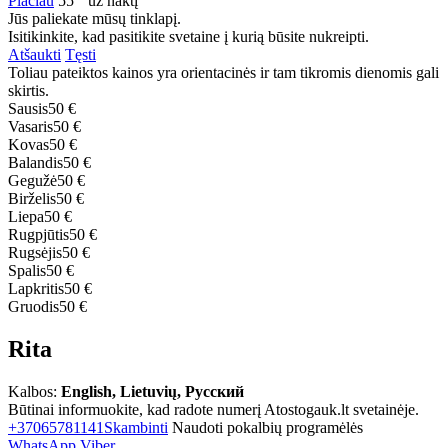
Plačiau
55
už naktį
Jūs paliekate mūsų tinklapį.
Isitikinkite, kad pasitikite svetaine į kurią būsite nukreipti.
Atšaukti
Tęsti
Toliau pateiktos kainos yra orientacinės ir tam tikromis dienomis gali
skirtis.
Sausis
50 €
Vasaris
50 €
Kovas
50 €
Balandis
50 €
Gegužė
50 €
Birželis
50 €
Liepa
50 €
Rugpjūtis
50 €
Rugsėjis
50 €
Spalis
50 €
Lapkritis
50 €
Gruodis
50 €
Rita
Kalbos:
English, Lietuvių, Русский
Būtinai informuokite, kad radote numerį Atostogauk.lt svetainėje.
+37065781141
Skambinti
Naudoti pokalbių programėlės
WhatsApp
Viber