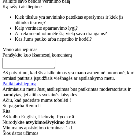
Palikite savo bendra vertinimo balą
Ką rašyti atsiliepime
Kiek tikslus yra savininko pateiktas aprašymas ir kiek jis
atitinka tikrovę?
Kaip vertinate aptarnavimo lygį?
Ar rekomenduotumėte šią vietą savo draugams?
Kas Jums patiko arba nepatiko ir kodėl?
Mano atsiliepimas
Parašykite kuo išsamesnį komentarą
Aš patvirtinu, kad šis atsiliepimas yra mano asmeninė nuomonė, kuri
remiasi patirtais įspūdžiais viešnagės ar apsilankymo metu.
Palikti atsiliepimą
Artimiausiu metu Jūsų atsiliepimas bus patikrintas moderatoriaus ir
parodytas, jei atitiks svetainės taisykles.
Ačiū, kad padedate mums tobulėti !
Su pagarba Rentu.lt
Rita
Aš kalbu
English, Lietuvių, Русский
Nurodykite
atvykimo/išvykimo
datas
Minimalus apsistojimo terminas: 1 d.
Šios datos užimtos