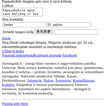
Papasakokite daugiau apie save ir savo kelionę
Laiškas
Jūsų kontaktai
Įveskite saugos kodą
Siųsti
Jūsų žinutė sėkmingai išsiųsta. Negavus atsakymo per 24 val.,
rekomenduojame susisiekti su nuomotoju telefonu
Uždaryti langą
Nuoroda nukopijuota
Kopijuoti nuorodą
Facebook
Atostogauk.lt – patogi būsto nuomos ir apgyvendinimo paieška
Lietuvoje. Butų nuoma, kambariai, nameliai prie jūros, apartamentai,
kotedžai ir sodybos – poilsiui, šventėms, atostogoms ar romantiškam
savaitgaliui. Nakvynės pasiūlymai Vilniuje, Kaune,
Druskininkuose,
Palangoje
,
Nidoje
,
Šventojoje
,
Kunigiškiuose
,
Karklėje
, Klaipėdoje ir kituose populiariausiuose Lietuvos
miestuose, kurortuose bei pajūrio miesteliuose – tiesiogiai iš
savininkų, be komisinių mokesčių.
Nuoma prie jūros