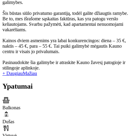
galimybes.
Šis būstas siūlo privatumo garantiją, todėl galite džiaugtis ramybe.
Be to, mes išrašome sąskaitas faktūras, kas yra patogu verslo
keliautojams. Svarbu pažymėti, kad apartamentai nenuomojami
vakarėliams.
Kainos dviem asmenims yra labai konkurencingos: diena – 35 €,
naktis – 45 €, para – 55 €. Tai puiki galimybė mėgautis Kauno
centru ir visais jo privalumais.
Pasinaudokite šia galimybe ir atraskite Kauno žavesį patogioje ir
stilingoje aplinkoje.
+ Daugiau
Mažiau
Ypatumai
Balkonas
Dušas
Virtuvė