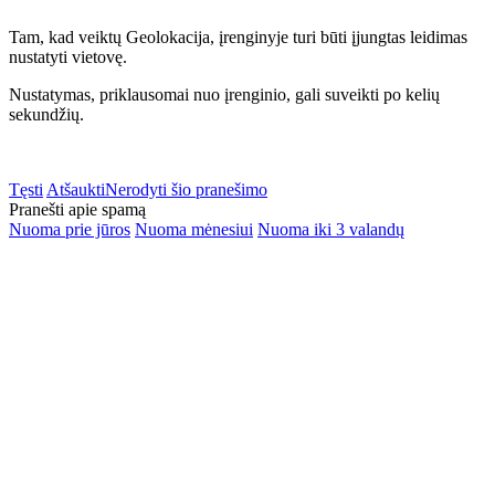
Tam, kad veiktų Geolokacija, įrenginyje turi būti įjungtas leidimas
nustatyti vietovę.
Nustatymas, priklausomai nuo įrenginio, gali suveikti po kelių
sekundžių.
Tęsti
Atšaukti
Nerodyti šio pranešimo
Pranešti apie spamą
Nuoma prie jūros
Nuoma mėnesiui
Nuoma iki 3 valandų