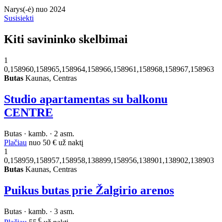
Narys(-ė) nuo 2024
Susisiekti
Kiti savininko skelbimai
1
0,158960,158965,158964,158966,158961,158968,158967,158963
Butas
Kaunas, Centras
Studio apartamentas su balkonu
CENTRE
Butas · kamb. · 2 asm.
Plačiau
nuo
50 €
už naktį
1
0,158959,158957,158958,138899,158956,138901,138902,138903
Butas
Kaunas, Centras
Puikus butas prie Žalgirio arenos
Butas · kamb. · 3 asm.
€