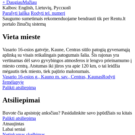
+ Daugiau
Mažiau
Kalbos:
English, Lietuvių, Русский
Parašyti laišką
Rodyti tel. numerį
Saugumo sumetimais rekomenduojame bendrauti tik per Rentu.lt
portalo žinučių sistemą
Vieta mieste
Vasario 16-osios gatvėje, Kaune, Centras siūlo patogią gyvenamąją
aplinką su visais reikalingais patogumais šalia. Šis rajonas yra
vertinamas dėl savo gyvybingos atmosferos ir lengvo prieinamumo į
miesto centrą. Atstumas iki jūros yra apie 120 km, o tai leidžia
mėgautis tiek miesto, tiek pajūrio malonumais.
Vasario 16-osios g., Kauno m. sav., Centras, Kaunas
Rodyti
žemėlapyje
Palikti atsiliepimą
Atsiliepimai
Buvote čia apsistoję anksčiau? Pasidalinkite savo įspūdžiais su kitais
Palikti atsiliepimą
Atnaujintas
Labai seniai
Netinkamas skelbimas