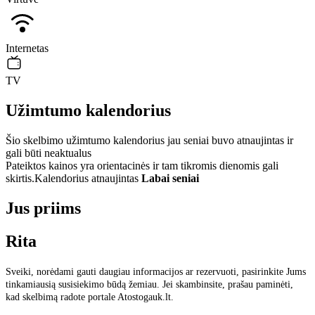
Internetas
TV
Užimtumo kalendorius
Šio skelbimo užimtumo kalendorius jau seniai buvo atnaujintas ir
gali būti neaktualus
Pateiktos kainos yra orientacinės ir tam tikromis dienomis gali
skirtis.
Kalendorius atnaujintas
Labai seniai
Jus priims
Rita
Sveiki, norėdami gauti daugiau informacijos ar rezervuoti, pasirinkite Jums
tinkamiausią susisiekimo būdą žemiau. Jei skambinsite, prašau paminėti,
kad skelbimą radote portale Atostogauk.lt.