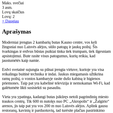
Maks. svečiai
3
asm.
Lovų skaičius
Lovų:
2
+ Daugiau
Aprašymas
Moderniai įrengtas 2 kambarių butas Kauno centre, vos keli
žingsniai nuo Laisvės alėjos, siūlo patogų ir jaukų poilsį. Šis
tvarkingas ir erdvus būstas puikiai tinka tiek trumpam, tiek ilgesniam
apsistojimui. Bute rasite visus patogumus, kurių reikia, kad
jaustumėtės kaip namie.
Erdvi svetainė sujungta su pilnai įrengta virtuve, kurioje yra visa
reikalinga buitinė technika ir indai. Jaukus miegamasis užtikrina
ramų poilsį, o vonios kambaryje rasite dušo kabiną ir higienos
priemones. Taip pat yra kabelinė televizija ir nemokamas Wi-Fi, kad
galėtumėte likti susisiekti su pasauliu.
Vieta yra ypatinga, kadangi butas įsikūręs netoli pagrindinių miesto
traukos centrų. Tik 600 m nutolęs nuo PC „Akropolis“ ir „Žalgirio“
arenos, jis taip pat yra vos 200 m nuo Laisvės alėjos. Aplink gausu
restoranų, kavinių ir parduotuvių, tad turėsite plačias pasirinkimo