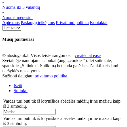
•
Nuoma iki 3 valandų
•
Nuoma mėnesiui
Apie mus
Paslaugų teikėjams
Privatumo politika
Kontaktai
Mūsų partneriai
© atostogauk.lt Visos teisės saugomos.
created at ease
Svetainėje naudojami slapukai (angl.„cookies“). Jei sutinkate,
spauskite „Sutinku“. Sutikimą bet kada galėsite atšaukti keisdami
naršyklės nustatymus.
Sužinoti daugiau:
privatumo politika
Išeiti
Sutinku
Vardas turi būti tik iš lotyniškos abėcėlės raidžių ir ne mažiau kaip
iš 3 simbolių.
Vardas turi būti tik iš lotyniškos abėcėlės raidžių ir ne mažiau kaip
iš 3 simbolių.