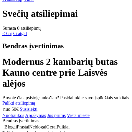
Svečių atsiliepimai
Surasta 0 atsiliepimų
< Grįžti atgal
Bendras įvertinimas
Modernus 2 kambarių butas
Kauno centre prie Laisvės
alėjos
Buvote čia apsistoję anksčiau? Pasidalinkite savo įspūdžiais su kitais
Palikti atsiliepimą
nuo 50€
Susisiekti
Nuotraukos
Aprašymas
Jus priims
Vieta mieste
Bendras įvertinimas
Blogai
Prastai
Neblogai
Gerai
Puikiai