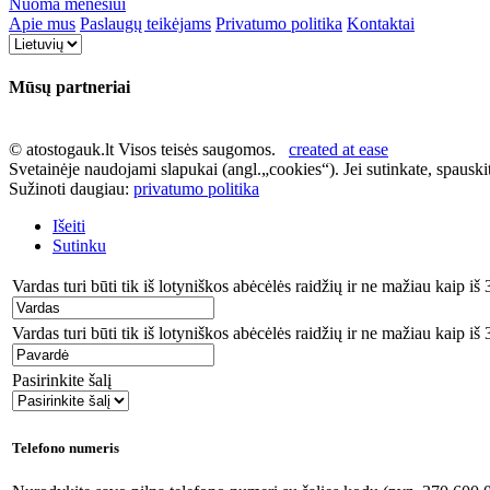
Nuoma mėnesiui
Apie mus
Paslaugų teikėjams
Privatumo politika
Kontaktai
Mūsų partneriai
© atostogauk.lt Visos teisės saugomos.
created at ease
Svetainėje naudojami slapukai (angl.„cookies“). Jei sutinkate, spauski
Sužinoti daugiau:
privatumo politika
Išeiti
Sutinku
Vardas turi būti tik iš lotyniškos abėcėlės raidžių ir ne mažiau kaip iš 
Vardas turi būti tik iš lotyniškos abėcėlės raidžių ir ne mažiau kaip iš 
Pasirinkite šalį
Telefono numeris