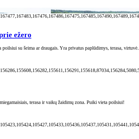
,167477,167483,167476,167486,167475,167485,167490,167489,167
prie ežero
a poilsiui su šeima ar draugais. Yra privatus paplūdimys, terasa, virtuvė.
,156286,155608,156282,155611,156291,155618,87034,156284,5080,
iegamaisiais, terasa ir vaikų žaidimų zona. Puiki vieta poilsiui!
,105423,105424,105427,105433,105436,105437,105431,105441,105