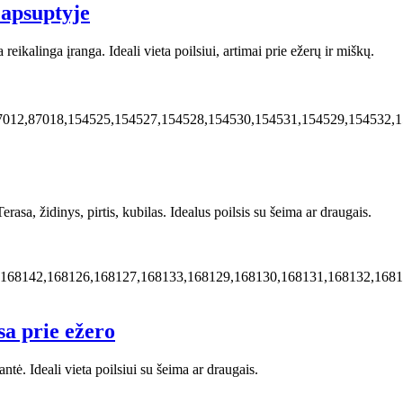
 apsuptyje
reikalinga įranga. Ideali vieta poilsiui, artimai prie ežerų ir miškų.
87012,87018,154525,154527,154528,154530,154531,154529,154532,
rasa, židinys, pirtis, kubilas. Idealus poilsis su šeima ar draugais.
,168142,168126,168127,168133,168129,168130,168131,168132,168
sa prie ežero
tė. Ideali vieta poilsiui su šeima ar draugais.