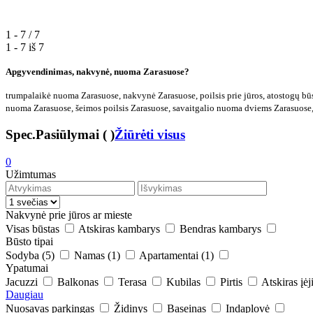
1 - 7 / 7
1 - 7 iš
7
Apgyvendinimas, nakvynė, nuoma Zarasuose?
trumpalaikė nuoma Zarasuose, nakvynė Zarasuose, poilsis prie jūros, atostogų b
nuoma Zarasuose, šeimos poilsis Zarasuose, savaitgalio nuoma dviems Zarasuose,
Spec.Pasiūlymai
(
)
Žiūrėti visus
0
Užimtumas
Nakvynė prie jūros ar mieste
Visas būstas
Atskiras kambarys
Bendras kambarys
Būsto tipai
Sodyba
(5)
Namas
(1)
Apartamentai
(1)
Ypatumai
Jacuzzi
Balkonas
Terasa
Kubilas
Pirtis
Atskiras įė
Daugiau
Nuosavas parkingas
Židinys
Baseinas
Indaplovė