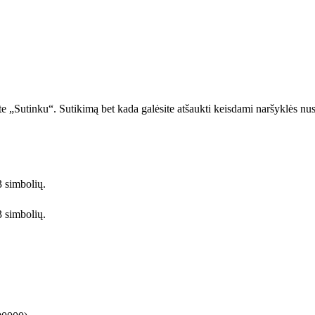
te „Sutinku“. Sutikimą bet kada galėsite atšaukti keisdami naršyklės nu
3 simbolių.
3 simbolių.