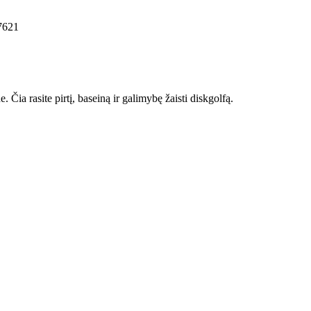
7621
 Čia rasite pirtį, baseiną ir galimybę žaisti diskgolfą.