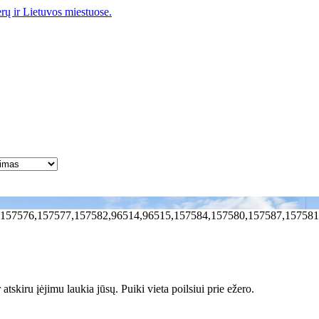
,157576,157577,157582,96514,96515,157584,157580,157587,157581
tskiru įėjimu laukia jūsų. Puiki vieta poilsiui prie ežero.