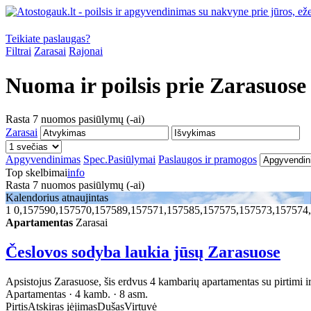
Teikiate paslaugas?
Filtrai
Zarasai
Rajonai
Nuoma ir poilsis prie
Zarasuose
Rasta
7
nuomos pasiūlymų (-ai)
Zarasai
Apgyvendinimas
Spec.Pasiūlymai
Paslaugos ir pramogos
Top skelbimai
info
Rasta
7
nuomos pasiūlymų (-ai)
Kalendorius atnaujintas
1
0,157590,157570,157589,157571,157585,157575,157573,157574
Apartamentas
Zarasai
Česlovos sodyba laukia jūsų Zarasuose
Apsistojus Zarasuose, šis erdvus 4 kambarių apartamentas su pirtimi ir a
Apartamentas · 4 kamb. · 8 asm.
Pirtis
Atskiras įėjimas
Dušas
Virtuvė