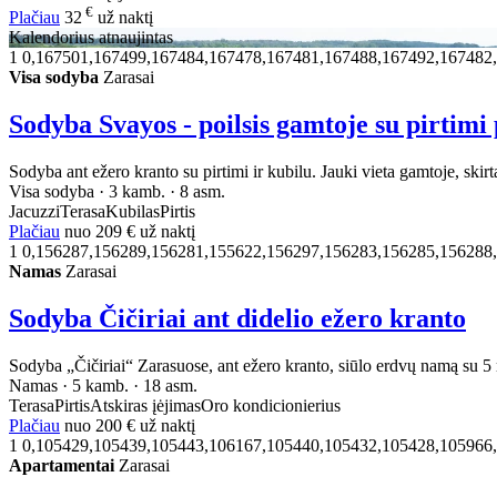
€
Plačiau
32
už naktį
Kalendorius atnaujintas
1
0,167501,167499,167484,167478,167481,167488,167492,167482
Visa sodyba
Zarasai
Sodyba Svayos - poilsis gamtoje su pirtimi 
Sodyba ant ežero kranto su pirtimi ir kubilu. Jauki vieta gamtoje, skirt
Visa sodyba · 3 kamb. · 8 asm.
Jacuzzi
Terasa
Kubilas
Pirtis
Plačiau
nuo
209 €
už naktį
1
0,156287,156289,156281,155622,156297,156283,156285,156288
Namas
Zarasai
Sodyba Čičiriai ant didelio ežero kranto
Sodyba „Čičiriai“ Zarasuose, ant ežero kranto, siūlo erdvų namą su 5 m
Namas · 5 kamb. · 18 asm.
Terasa
Pirtis
Atskiras įėjimas
Oro kondicionierius
Plačiau
nuo
200 €
už naktį
1
0,105429,105439,105443,106167,105440,105432,105428,105966
Apartamentai
Zarasai