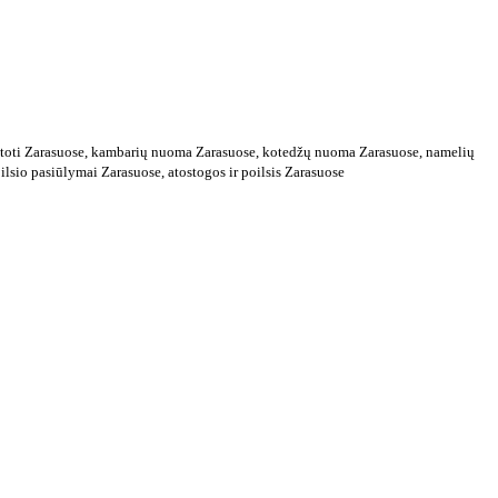
istoti Zarasuose, kambarių nuoma Zarasuose, kotedžų nuoma Zarasuose, namelių
sio pasiūlymai Zarasuose, atostogos ir poilsis Zarasuose