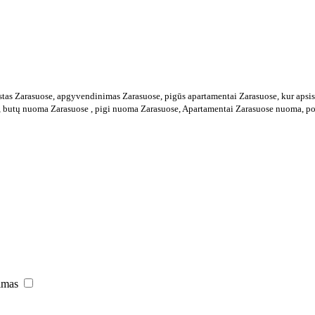
ūstas Zarasuose, apgyvendinimas Zarasuose, pigūs apartamentai Zarasuose, kur aps
 butų nuoma Zarasuose , pigi nuoma Zarasuose, Apartamentai Zarasuose nuoma, poil
jimas