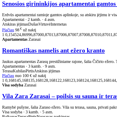
Senosios girininkijos apartamentai gamtos
Erdvūs apartamentai ramioje gamtos aplinkoje, su atskiru įėjimu ir visa 
Apartamentai · 2 kamb. · 4 asm.
Atskiras įėjimas
Dušas
Virtuvė
Internetas
€
Plačiau
98
už naktį
1
0,154524,86996,87000,87013,87006,87007,87008,87010,87011,
Apartamentas
Zarasai
Romantiškas namelis ant ežero kranto
Jaukus apartamentas Zarasų prestižiniame rajone, šalia Čičirio ežero. Te
Apartamentas · 3 kamb. · 9 asm.
Terasa
Kubilas
Pirtis
Atskiras įėjimas
Plačiau
nuo
100 €
už naktį
1
0,168145,168135,168128,168122,168123,168124,168125,168144
Visa sodyba
Zarasai
Vila Zara Zarasai – poilsis su sauna ir tera
Ramybė pušyne, šalia Zaraso ežero. Vila su terasa, sauna, privati pakran
Visa sodyba · 3 kamb. · 5 asm.
Balkonas
Terasa
Pirtis
Nuosavas parkingas