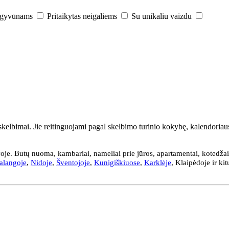
i gyvūnams
Pritaikytas neigaliems
Su unikaliu vaizdu
kelbimai. Jie reitinguojami pagal skelbimo turinio kokybę, kalendoriaus a
je. Butų nuoma, kambariai, nameliai prie jūros, apartamentai, kotedžai
alangoje
,
Nidoje
,
Šventojoje
,
Kunigiškiuose
,
Karklėje
, Klaipėdoje ir ki