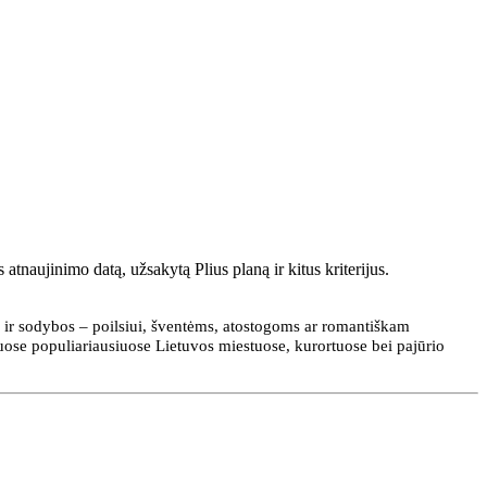
tnaujinimo datą, užsakytą Plius planą ir kitus kriterijus.
 ir sodybos – poilsiui, šventėms, atostogoms ar romantiškam
tuose populiariausiuose Lietuvos miestuose, kurortuose bei pajūrio