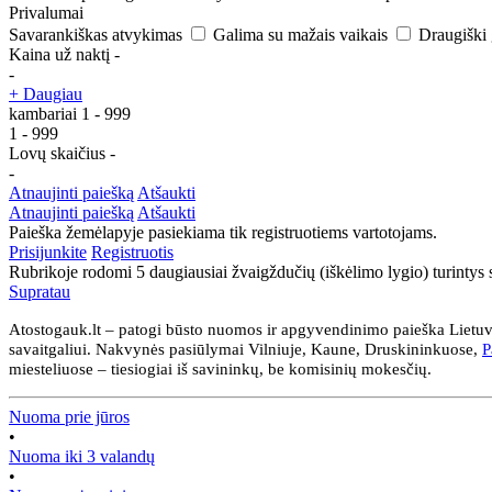
Privalumai
Savarankiškas atvykimas
Galima su mažais vaikais
Draugišk
Kaina už naktį
-
-
+ Daugiau
kambariai
1
-
999
1
-
999
Lovų skaičius
-
-
Atnaujinti paiešką
Atšaukti
Atnaujinti paiešką
Atšaukti
Paieška žemėlapyje pasiekiama tik registruotiems vartotojams.
Prisijunkite
Registruotis
Rubrikoje rodomi 5 daugiausiai žvaigždučių (iškėlimo lygio) turintys s
Supratau
Atostogauk.lt – patogi būsto nuomos ir apgyvendinimo paieška Lietuvo
savaitgaliui. Nakvynės pasiūlymai Vilniuje, Kaune, Druskininkuose,
P
miesteliuose – tiesiogiai iš savininkų, be komisinių mokesčių.
Nuoma prie jūros
•
Nuoma iki 3 valandų
•