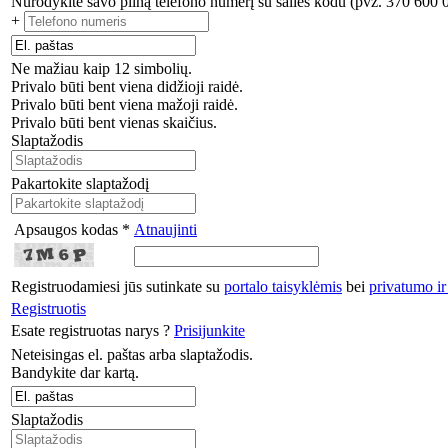
Nurodykite savo pilną telefono numerį su šalies kodu (pvz. 370 600 
+
Ne mažiau kaip 12 simbolių.
Privalo būti bent viena didžioji raidė.
Privalo būti bent viena mažoji raidė.
Privalo būti bent vienas skaičius.
Slaptažodis
Pakartokite slaptažodį
Apsaugos kodas *
Atnaujinti
Registruodamiesi jūs sutinkate su
portalo taisyklėmis
bei
privatumo ir
Registruotis
Esate registruotas narys ?
Prisijunkite
Neteisingas el. paštas arba slaptažodis.
Bandykite dar kartą.
Slaptažodis