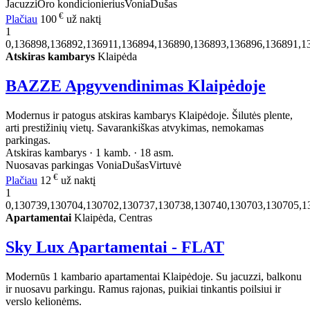
Jacuzzi
Oro kondicionierius
Vonia
Dušas
€
Plačiau
100
už naktį
1
0,136898,136892,136911,136894,136890,136893,136896,136891,1
Atskiras kambarys
Klaipėda
BAZZE Apgyvendinimas Klaipėdoje
Modernus ir patogus atskiras kambarys Klaipėdoje. Šilutės plente,
arti prestižinių vietų. Savarankiškas atvykimas, nemokamas
parkingas.
Atskiras kambarys · 1 kamb. · 18 asm.
Nuosavas parkingas
Vonia
Dušas
Virtuvė
€
Plačiau
12
už naktį
1
0,130739,130704,130702,130737,130738,130740,130703,130705,1
Apartamentai
Klaipėda, Centras
Sky Lux Apartamentai - FLAT
Modernūs 1 kambario apartamentai Klaipėdoje. Su jacuzzi, balkonu
ir nuosavu parkingu. Ramus rajonas, puikiai tinkantis poilsiui ir
verslo kelionėms.