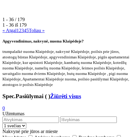
1 - 36 / 179
1 - 36 iš
179
« Atgal
1
2
3
4
5
Toliau »
Apgyvendinimas, nakvynė, nuoma Klaipėdoje?
trumpalaikė nuoma Klaipėdoje, nakvynė Klaipėdoje, poilsis prie jūros,
atostogų būstas Klaipėdoje, apgyvendinimas Klaipėdoje, pigūs apartamentai
Klaipėdoje, kur apsistoti Klaipėdoje, kambarių nuoma Klaipėdoje, kotedžų
nuoma Klaipėdoje, namelių nuoma Klaipėdoje, šeimos poilsis Klaipėdoje,
savaitgalio nuoma dviems Klaipėdoje, butų nuoma Klaipėdoje , pigi nuoma
Klaipėdoje, Apartamentai Klaipėdoje nuoma, poilsio pasiūlymai Klaipėdoje,
atostogos ir poilsis Klaipėdoje
Spec.Pasiūlymai
(
)
Žiūrėti visus
0
Užimtumas
Nakvynė prie jūros ar mieste