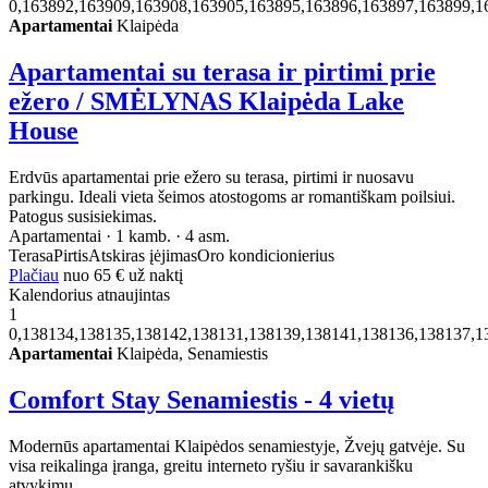
0,163892,163909,163908,163905,163895,163896,163897,163899,1
Apartamentai
Klaipėda
Apartamentai su terasa ir pirtimi prie
ežero / SMĖLYNAS Klaipėda Lake
House
Erdvūs apartamentai prie ežero su terasa, pirtimi ir nuosavu
parkingu. Ideali vieta šeimos atostogoms ar romantiškam poilsiui.
Patogus susisiekimas.
Apartamentai · 1 kamb. · 4 asm.
Terasa
Pirtis
Atskiras įėjimas
Oro kondicionierius
Plačiau
nuo
65 €
už naktį
Kalendorius atnaujintas
1
0,138134,138135,138142,138131,138139,138141,138136,138137,1
Apartamentai
Klaipėda, Senamiestis
Comfort Stay Senamiestis - 4 vietų
Modernūs apartamentai Klaipėdos senamiestyje, Žvejų gatvėje. Su
visa reikalinga įranga, greitu interneto ryšiu ir savarankišku
atvykimu.