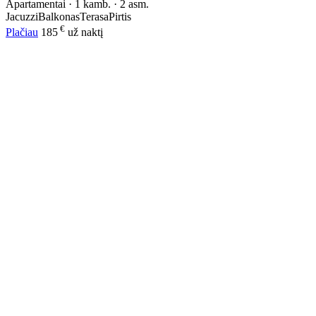
Apartamentai · 1 kamb. · 2 asm.
Jacuzzi
Balkonas
Terasa
Pirtis
€
Plačiau
185
už naktį