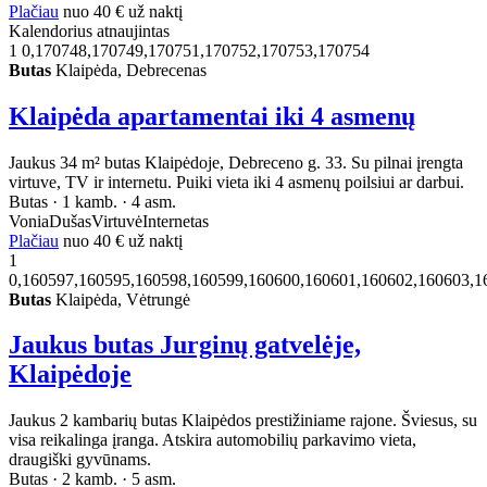
Plačiau
nuo
40 €
už naktį
Kalendorius atnaujintas
1
0,170748,170749,170751,170752,170753,170754
Butas
Klaipėda, Debrecenas
Klaipėda apartamentai iki 4 asmenų
Jaukus 34 m² butas Klaipėdoje, Debreceno g. 33. Su pilnai įrengta
virtuve, TV ir internetu. Puiki vieta iki 4 asmenų poilsiui ar darbui.
Butas · 1 kamb. · 4 asm.
Vonia
Dušas
Virtuvė
Internetas
Plačiau
nuo
40 €
už naktį
1
0,160597,160595,160598,160599,160600,160601,160602,160603,1
Butas
Klaipėda, Vėtrungė
Jaukus butas Jurginų gatvelėje,
Klaipėdoje
Jaukus 2 kambarių butas Klaipėdos prestižiniame rajone. Šviesus, su
visa reikalinga įranga. Atskira automobilių parkavimo vieta,
draugiški gyvūnams.
Butas · 2 kamb. · 5 asm.