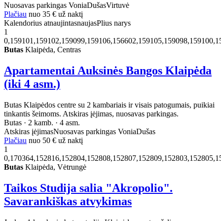
Nuosavas parkingas
Vonia
Dušas
Virtuvė
Plačiau
nuo
35 €
už naktį
Kalendorius atnaujintas
naujas
Plius narys
1
0,159101,159102,159099,159106,156602,159105,159098,159100,1
Butas
Klaipėda, Centras
Apartamentai Auksinės Bangos Klaipėda
(iki 4 asm.)
Butas Klaipėdos centre su 2 kambariais ir visais patogumais, puikiai
tinkantis šeimoms. Atskiras įėjimas, nuosavas parkingas.
Butas · 2 kamb. · 4 asm.
Atskiras įėjimas
Nuosavas parkingas
Vonia
Dušas
Plačiau
nuo
50 €
už naktį
1
0,170364,152816,152804,152808,152807,152809,152803,152805,1
Butas
Klaipėda, Vėtrungė
Taikos Studija salia "Akropolio".
Savarankiškas atvykimas