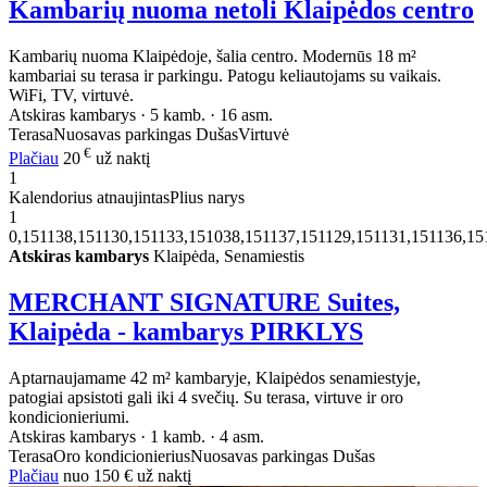
Kambarių nuoma netoli Klaipėdos centro
Kambarių nuoma Klaipėdoje, šalia centro. Modernūs 18 m²
kambariai su terasa ir parkingu. Patogu keliautojams su vaikais.
WiFi, TV, virtuvė.
Atskiras kambarys · 5 kamb. · 16 asm.
Terasa
Nuosavas parkingas
Dušas
Virtuvė
€
Plačiau
20
už naktį
1
Kalendorius atnaujintas
Plius narys
1
0,151138,151130,151133,151038,151137,151129,151131,151136,1
Atskiras kambarys
Klaipėda, Senamiestis
MERCHANT SIGNATURE Suites,
Klaipėda - kambarys PIRKLYS
Aptarnaujamame 42 m² kambaryje, Klaipėdos senamiestyje,
patogiai apsistoti gali iki 4 svečių. Su terasa, virtuve ir oro
kondicionieriumi.
Atskiras kambarys · 1 kamb. · 4 asm.
Terasa
Oro kondicionierius
Nuosavas parkingas
Dušas
Plačiau
nuo
150 €
už naktį