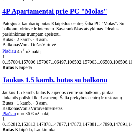
4P Apartamentai prie PC "Molas"
Patogus 2 kambarių butas Klaipėdos centre, šalia PC "Molas". Su
balkonu, virtuve ir internetu. Savarankiškas atvykimas. Idealus
pasirinkimas trumpam apsistoti.
Butas · 2 kamb. · 4 asm.
Balkonas
Vonia
Dušas
Virtuvė
€
Plačiau
45
už naktį
1
0,157004,157006,157007,106497,106502,157003,106503,106506,1
Butas
Klaipėda
Jaukus 1.5 kamb. butas su balkonu
Jaukus 1.5 kamb. butas Klaipėdos centre su balkonu, puikiai
tinkantis poilsiui iki 3 asmenų. Šalia prekybos centrų ir restoranų.
Butas · 1 kamb. · 3 asm.
Balkonas
Vonia
Virtuvė
Internetas
Plačiau
nuo
36 €
už naktį
1
0,152812,152813,147878,147877,147873,147881,147890,147891,1
Butas
Klaipėda, Laukininkai