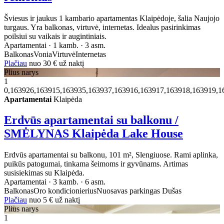
Šviesus ir jaukus 1 kambario apartamentas Klaipėdoje, šalia Naujojo
turgaus. Yra balkonas, virtuvė, internetas. Idealus pasirinkimas
poilsiui su vaikais ir augintiniais.
Apartamentai · 1 kamb. · 3 asm.
Balkonas
Vonia
Virtuvė
Internetas
Plačiau
nuo
30 €
už naktį
Plius narys
1
0,163926,163915,163935,163937,163916,163917,163918,163919,1
Apartamentai
Klaipėda
Erdvūs apartamentai su balkonu /
SMĖLYNAS Klaipėda Lake House
Erdvūs apartamentai su balkonu, 101 m², Slengiuose. Rami aplinka,
puikūs patogumai, tinkama šeimoms ir gyvūnams. Artimas
susisiekimas su Klaipėda.
Apartamentai · 3 kamb. · 6 asm.
Balkonas
Oro kondicionierius
Nuosavas parkingas
Dušas
Plačiau
nuo
5 €
už naktį
Plius narys
1