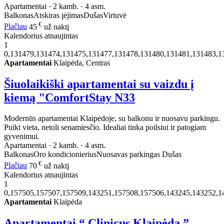
Apartamentai · 2 kamb. · 4 asm.
Balkonas
Atskiras įėjimas
Dušas
Virtuvė
€
Plačiau
45
už naktį
Kalendorius atnaujintas
1
0,131479,131474,131475,131477,131478,131480,131481,131483,1
Apartamentai
Klaipėda, Centras
Šiuolaikiški apartamentai su vaizdu į
kiemą "ComfortStay N33
Modernūs apartamentai Klaipėdoje, su balkonu ir nuosavu parkingu.
Puiki vieta, netoli senamiesčio. Idealiai tinka poilsiui ir patogiam
gyvenimui.
Apartamentai · 2 kamb. · 4 asm.
Balkonas
Oro kondicionierius
Nuosavas parkingas
Dušas
€
Plačiau
70
už naktį
Kalendorius atnaujintas
1
0,157505,157507,157509,143251,157508,157506,143245,143252,1
Apartamentai
Klaipėda
Apartamentai “ Clinicus Klaipėda ”