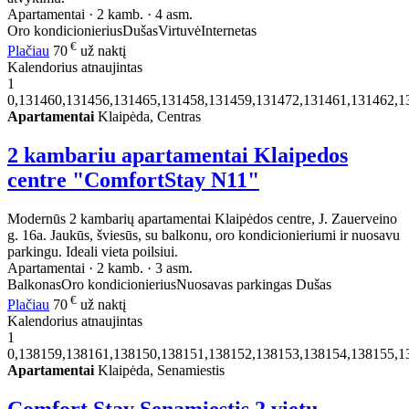
Apartamentai · 2 kamb. · 4 asm.
Oro kondicionierius
Dušas
Virtuvė
Internetas
€
Plačiau
70
už naktį
Kalendorius atnaujintas
1
0,131460,131456,131465,131458,131459,131472,131461,131462,1
Apartamentai
Klaipėda, Centras
2 kambariu apartamentai Klaipedos
centre "ComfortStay N11"
Modernūs 2 kambarių apartamentai Klaipėdos centre, J. Zauerveino
g. 16a. Jaukūs, šviesūs, su balkonu, oro kondicionieriumi ir nuosavu
parkingu. Ideali vieta poilsiui.
Apartamentai · 2 kamb. · 3 asm.
Balkonas
Oro kondicionierius
Nuosavas parkingas
Dušas
€
Plačiau
70
už naktį
Kalendorius atnaujintas
1
0,138159,138161,138150,138151,138152,138153,138154,138155,1
Apartamentai
Klaipėda, Senamiestis