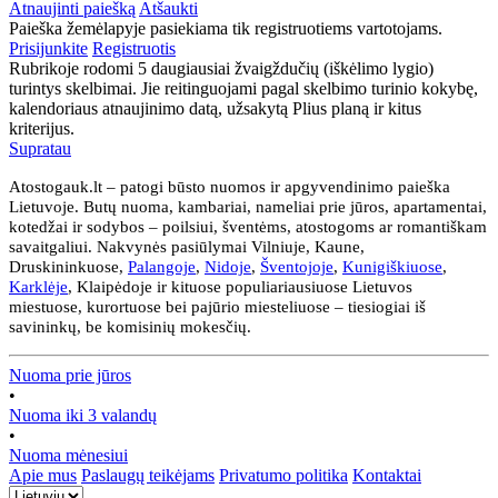
Atnaujinti paiešką
Atšaukti
Paieška žemėlapyje pasiekiama tik registruotiems vartotojams.
Prisijunkite
Registruotis
Rubrikoje rodomi 5 daugiausiai žvaigždučių (iškėlimo lygio)
turintys skelbimai. Jie reitinguojami pagal skelbimo turinio kokybę,
kalendoriaus atnaujinimo datą, užsakytą Plius planą ir kitus
kriterijus.
Supratau
Atostogauk.lt – patogi būsto nuomos ir apgyvendinimo paieška
Lietuvoje. Butų nuoma, kambariai, nameliai prie jūros, apartamentai,
kotedžai ir sodybos – poilsiui, šventėms, atostogoms ar romantiškam
savaitgaliui. Nakvynės pasiūlymai Vilniuje, Kaune,
Druskininkuose,
Palangoje
,
Nidoje
,
Šventojoje
,
Kunigiškiuose
,
Karklėje
, Klaipėdoje ir kituose populiariausiuose Lietuvos
miestuose, kurortuose bei pajūrio miesteliuose – tiesiogiai iš
savininkų, be komisinių mokesčių.
Nuoma prie jūros
•
Nuoma iki 3 valandų
•
Nuoma mėnesiui
Apie mus
Paslaugų teikėjams
Privatumo politika
Kontaktai