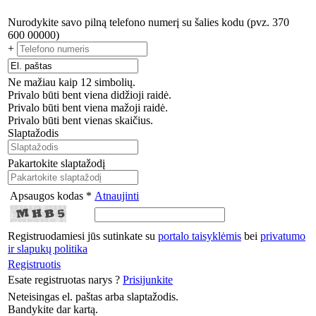
Nurodykite savo pilną telefono numerį su šalies kodu (pvz. 370
600 00000)
+
Ne mažiau kaip 12 simbolių.
Privalo būti bent viena didžioji raidė.
Privalo būti bent viena mažoji raidė.
Privalo būti bent vienas skaičius.
Slaptažodis
Pakartokite slaptažodį
Apsaugos kodas *
Atnaujinti
Registruodamiesi jūs sutinkate su
portalo taisyklėmis
bei
privatumo
ir slapukų politika
Registruotis
Esate registruotas narys ?
Prisijunkite
Neteisingas el. paštas arba slaptažodis.
Bandykite dar kartą.