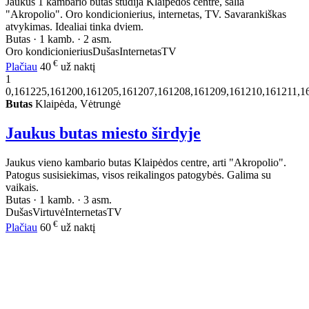
Jaukus 1 kambario butas studija Klaipėdos centre, šalia
"Akropolio". Oro kondicionierius, internetas, TV. Savarankiškas
atvykimas. Idealiai tinka dviem.
Butas · 1 kamb. · 2 asm.
Oro kondicionierius
Dušas
Internetas
TV
€
Plačiau
40
už naktį
1
0,161225,161200,161205,161207,161208,161209,161210,161211,1
Butas
Klaipėda, Vėtrungė
Jaukus butas miesto širdyje
Jaukus vieno kambario butas Klaipėdos centre, arti "Akropolio".
Patogus susisiekimas, visos reikalingos patogybės. Galima su
vaikais.
Butas · 1 kamb. · 3 asm.
Dušas
Virtuvė
Internetas
TV
€
Plačiau
60
už naktį