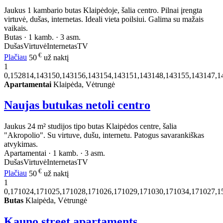
Jaukus 1 kambario butas Klaipėdoje, šalia centro. Pilnai įrengta
virtuvė, dušas, internetas. Ideali vieta poilsiui. Galima su mažais
vaikais.
Butas · 1 kamb. · 3 asm.
Dušas
Virtuvė
Internetas
TV
€
Plačiau
50
už naktį
1
0,152814,143150,143156,143154,143151,143148,143155,143147,1
Apartamentai
Klaipėda, Vėtrungė
Naujas butukas netoli centro
Jaukus 24 m² studijos tipo butas Klaipėdos centre, šalia
"Akropolio". Su virtuve, dušu, internetu. Patogus savarankiškas
atvykimas.
Apartamentai · 1 kamb. · 3 asm.
Dušas
Virtuvė
Internetas
TV
€
Plačiau
50
už naktį
1
0,171024,171025,171028,171026,171029,171030,171034,171027,1
Butas
Klaipėda, Vėtrungė
Kauno street apartaments