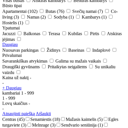
Visas būstas
Atskiras kambarys
Bendras kambarys
Būsto tipai
Apartamentai
(102)
Butas
(76)
Svečių namai
(7)
Co-
living
(3)
Namas
(2)
Sodyba
(1)
Kambarys
(1)
Hostelis
(1)
Ypatumai
Jacuzzi
Balkonas
Terasa
Kubilas
Pirtis
Atskiras
įėjimas
Daugiau
Nuosavas parkingas
Židinys
Baseinas
Indaplovė
Privalumai
Savarankiškas atvykimas
Galima su mažais vaikais
Draugiški gyvūnams
Pritaikytas neigaliems
Su unikaliu
vaizdu
Kaina už naktį
-
-
+ Daugiau
kambariai
1
-
999
1
-
999
Lovų skaičius
-
-
Atnaujinti paiešką
Atšaukti
Centras
(45)
Senamiestis
(18)
Mažasis kaimelis
(5)
Egles
turgaviete
(3)
Melnrage
(3)
Sendvario seniūnija
(1)