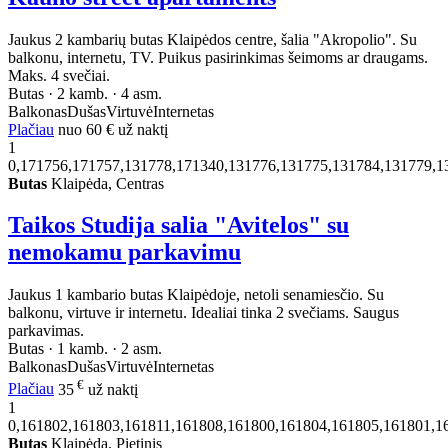
Jaukus 2 kambarių butas Klaipėdos centre, šalia "Akropolio". Su
balkonu, internetu, TV. Puikus pasirinkimas šeimoms ar draugams.
Maks. 4 svečiai.
Butas · 2 kamb. · 4 asm.
Balkonas
Dušas
Virtuvė
Internetas
Plačiau
nuo
60 €
už naktį
1
0,171756,171757,131778,171340,131776,131775,131784,131779,1
Butas
Klaipėda, Centras
Taikos Studija salia "Avitelos" su
nemokamu parkavimu
Jaukus 1 kambario butas Klaipėdoje, netoli senamiesčio. Su
balkonu, virtuve ir internetu. Idealiai tinka 2 svečiams. Saugus
parkavimas.
Butas · 1 kamb. · 2 asm.
Balkonas
Dušas
Virtuvė
Internetas
€
Plačiau
35
už naktį
1
0,161802,161803,161811,161808,161800,161804,161805,161801,1
Butas
Klaipėda, Pietinis