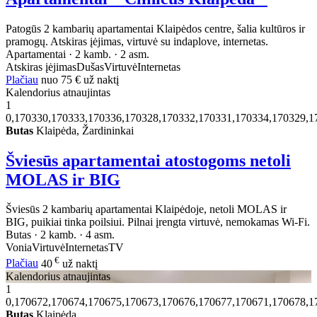
Patogūs 2 kambarių apartamentai Klaipėdos centre, šalia kultūros ir
pramogų. Atskiras įėjimas, virtuvė su indaplove, internetas.
Apartamentai · 2 kamb. · 2 asm.
Atskiras įėjimas
Dušas
Virtuvė
Internetas
Plačiau
nuo
75 €
už naktį
Kalendorius atnaujintas
1
0,170330,170333,170336,170328,170332,170331,170334,170329,1
Butas
Klaipėda, Žardininkai
Šviesūs apartamentai atostogoms netoli
MOLAS ir BIG
Šviesūs 2 kambarių apartamentai Klaipėdoje, netoli MOLAS ir
BIG, puikiai tinka poilsiui. Pilnai įrengta virtuvė, nemokamas Wi-Fi.
Butas · 2 kamb. · 4 asm.
Vonia
Virtuvė
Internetas
TV
€
Plačiau
40
už naktį
Kalendorius atnaujintas
1
0,170672,170674,170675,170673,170676,170677,170671,170678,1
Butas
Klaipėda