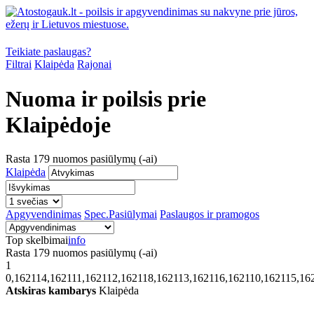
Teikiate paslaugas?
Filtrai
Klaipėda
Rajonai
Nuoma ir poilsis prie
Klaipėdoje
Rasta
179
nuomos pasiūlymų (-ai)
Klaipėda
Apgyvendinimas
Spec.Pasiūlymai
Paslaugos ir pramogos
Top skelbimai
info
Rasta
179
nuomos pasiūlymų (-ai)
1
0,162114,162111,162112,162118,162113,162116,162110,162115,16
Atskiras kambarys
Klaipėda