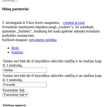
Mūsų partneriai
© atostogauk.lt Visos teisės saugomos.
created at ease
Svetainėje naudojami slapukai (angl.„cookies“). Jei sutinkate,
spauskite „Sutinku“. Sutikimą bet kada galėsite atšaukti keisdami
naršyklės nustatymus.
Sužinoti daugiau:
privatumo politika
Išeiti
Sutinku
Vardas turi būti tik iš lotyniškos abėcėlės raidžių ir ne mažiau kaip
iš 3 simbolių.
Vardas turi būti tik iš lotyniškos abėcėlės raidžių ir ne mažiau kaip
iš 3 simbolių.
Pasirinkite šalį
Telefono numeris