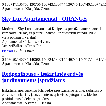
1
0,130747,130756,130750,130743,130744,130745,130746,130749,1
Apartamentai
Klaipėda, Centras
Sky Lux Apartamentai - ORANGE
Modernūs Sky Lux apartamentai Klaipėdos prestižiniame rajone. 1
kambarys, 70 m², su jacuzzi, balkonu ir nuostabiu vaizdu. Puiki
vieta poilsiui ir verslui!
Apartamentai · 1 kamb. · 4 asm.
Jacuzzi
Balkonas
Terasa
Pirtis
€
Plačiau
175
už naktį
1
0,157050,140734,140688,140724,140714,140745,140717,140715,1
Apartamentai
Klaipėda, Centras
Redpenthouse - Išskirtinės erdvės
jaudinantiems įspūdžiams
Išskirtiniai apartamentai Klaipėdos prestižiniame rajone, siūlantys 5
erdvius kambarius, jacuzzi, internetą ir visus patogumus. Idealus
pasirinkimas didelėms grupėms.
Apartamentai · 5 kamb. · 18 asm.