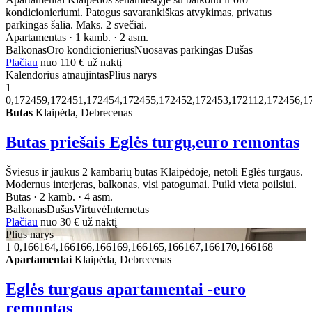
kondicionieriumi. Patogus savarankiškas atvykimas, privatus
parkingas šalia. Maks. 2 svečiai.
Apartamentas · 1 kamb. · 2 asm.
Balkonas
Oro kondicionierius
Nuosavas parkingas
Dušas
Plačiau
nuo
110 €
už naktį
Kalendorius atnaujintas
Plius narys
1
0,172459,172451,172454,172455,172452,172453,172112,172456,1
Butas
Klaipėda, Debrecenas
Butas priešais Eglės turgų,euro remontas
Šviesus ir jaukus 2 kambarių butas Klaipėdoje, netoli Eglės turgaus.
Modernus interjeras, balkonas, visi patogumai. Puiki vieta poilsiui.
Butas · 2 kamb. · 4 asm.
Balkonas
Dušas
Virtuvė
Internetas
Plačiau
nuo
30 €
už naktį
Plius narys
1
0,166164,166166,166169,166165,166167,166170,166168
Apartamentai
Klaipėda, Debrecenas
Eglės turgaus apartamentai -euro
remontas