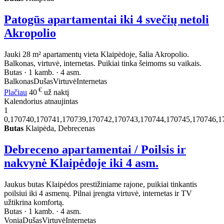
Patogūs apartamentai iki 4 svečių netoli
Akropolio
Jauki 28 m² apartamentų vieta Klaipėdoje, šalia Akropolio.
Balkonas, virtuvė, internetas. Puikiai tinka šeimoms su vaikais.
Butas · 1 kamb. · 4 asm.
Balkonas
Dušas
Virtuvė
Internetas
€
Plačiau
40
už naktį
Kalendorius atnaujintas
1
0,170740,170741,170739,170742,170743,170744,170745,170746,1
Butas
Klaipėda, Debrecenas
Debreceno apartamentai / Poilsis ir
nakvynė Klaipėdoje iki 4 asm.
Jaukus butas Klaipėdos prestižiniame rajone, puikiai tinkantis
poilsiui iki 4 asmenų. Pilnai įrengta virtuvė, internetas ir TV
užtikrina komfortą.
Butas · 1 kamb. · 4 asm.
Vonia
Dušas
Virtuvė
Internetas