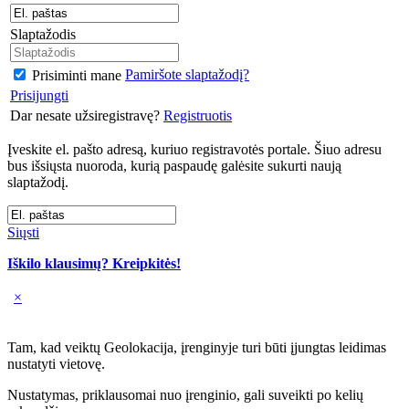
Slaptažodis
Pamiršote slaptažodį?
Prisiminti mane
Prisijungti
Dar nesate užsiregistravę?
Registruotis
Įveskite el. pašto adresą, kuriuo registravotės portale. Šiuo adresu
bus išsiųsta nuoroda, kurią paspaudę galėsite sukurti naują
slaptažodį.
Siųsti
Iškilo klausimų? Kreipkitės!
×
Tam, kad veiktų Geolokacija, įrenginyje turi būti įjungtas leidimas
nustatyti vietovę.
Nustatymas, priklausomai nuo įrenginio, gali suveikti po kelių