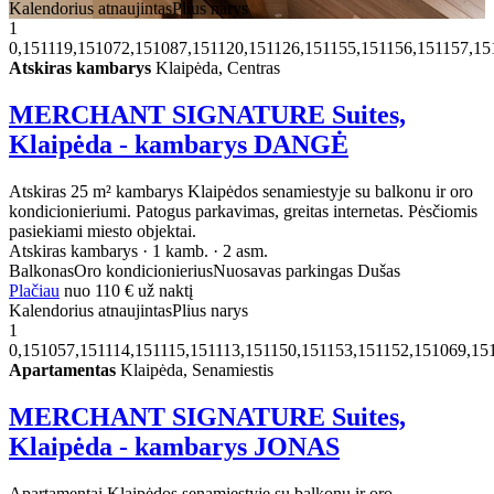
Kalendorius atnaujintas
Plius narys
1
0,151119,151072,151087,151120,151126,151155,151156,151157,1
Atskiras kambarys
Klaipėda, Centras
MERCHANT SIGNATURE Suites,
Klaipėda - kambarys DANGĖ
Atskiras 25 m² kambarys Klaipėdos senamiestyje su balkonu ir oro
kondicionieriumi. Patogus parkavimas, greitas internetas. Pėsčiomis
pasiekiami miesto objektai.
Atskiras kambarys · 1 kamb. · 2 asm.
Balkonas
Oro kondicionierius
Nuosavas parkingas
Dušas
Plačiau
nuo
110 €
už naktį
Kalendorius atnaujintas
Plius narys
1
0,151057,151114,151115,151113,151150,151153,151152,151069,1
Apartamentas
Klaipėda, Senamiestis
MERCHANT SIGNATURE Suites,
Klaipėda - kambarys JONAS
Apartamentai Klaipėdos senamiestyje su balkonu ir oro