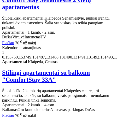
Comfort Stay Senamiestis 2 vietų
apartamentas
Šiuolaikiški apartamentai Klaipėdos Senamiestyje, puikiai įrengti,
tinkami dviem asmenims. Šalia yra viskas, ko reikia patogiam
poilsiui.
Apartamentai · 1 kamb. · 2 asm.
Dušas
Virtuvė
Internetas
TV
€
Plačiau
70
už naktį
Kalendorius atnaujintas
1
0,153750,153749,131487,131488,131490,131491,131492,131493,1
Apartamentai
Klaipėda, Centras
Stilingi apartamentai su balkonu
"ComfortStay 33A"
Šiuolaikiški 2 kambarių apartamentai Klaipėdos centre, arti
senamiesčio. Jaukūs, su balkonu, visais patogumais ir nemokamu
parkingu. Puikiai tinka šeimoms.
Apartamentai · 2 kamb. · 4 asm.
Balkonas
Oro kondicionierius
Nuosavas parkingas
Dušas
€
Plačiau
70
už naktį