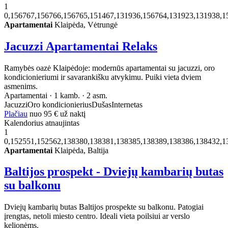
1
0,156767,156766,156765,151467,131936,156764,131923,131938,1
Apartamentai
Klaipėda, Vėtrungė
Jacuzzi Apartamentai Relaks
Ramybės oazė Klaipėdoje: modernūs apartamentai su jacuzzi, oro
kondicionieriumi ir savarankišku atvykimu. Puiki vieta dviem
asmenims.
Apartamentai · 1 kamb. · 2 asm.
Jacuzzi
Oro kondicionierius
Dušas
Internetas
Plačiau
nuo
95 €
už naktį
Kalendorius atnaujintas
1
0,152551,152562,138380,138381,138385,138389,138386,138432,1
Apartamentai
Klaipėda, Baltija
Baltijos prospekt - Dviejų kambarių butas
su balkonu
Dviejų kambarių butas Baltijos prospekte su balkonu. Patogiai
įrengtas, netoli miesto centro. Ideali vieta poilsiui ar verslo
kelionėms.