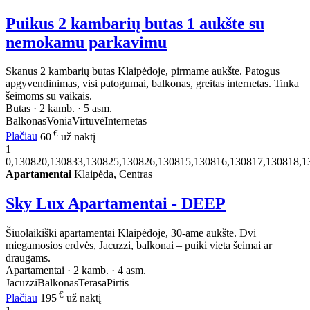
Puikus 2 kambarių butas 1 aukšte su
nemokamu parkavimu
Skanus 2 kambarių butas Klaipėdoje, pirmame aukšte. Patogus
apgyvendinimas, visi patogumai, balkonas, greitas internetas. Tinka
šeimoms su vaikais.
Butas · 2 kamb. · 5 asm.
Balkonas
Vonia
Virtuvė
Internetas
€
Plačiau
60
už naktį
1
0,130820,130833,130825,130826,130815,130816,130817,130818,1
Apartamentai
Klaipėda, Centras
Sky Lux Apartamentai - DEEP
Šiuolaikiški apartamentai Klaipėdoje, 30-ame aukšte. Dvi
miegamosios erdvės, Jacuzzi, balkonai – puiki vieta šeimai ar
draugams.
Apartamentai · 2 kamb. · 4 asm.
Jacuzzi
Balkonas
Terasa
Pirtis
€
Plačiau
195
už naktį