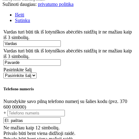
Sužinoti daugiau:
privatumo politika
Išeiti
Sutinku
Vardas turi būti tik iš lotyniškos abėcėlės raidžių ir ne mažiau kaip
iš 3 simbolių.
Vardas turi būti tik iš lotyniškos abėcėlės raidžių ir ne mažiau kaip
iš 3 simbolių.
Pasirinkite šalį
Telefono numeris
Nurodykite savo pilną telefono numerį su šalies kodu (pvz. 370
600 00000)
+
Ne mažiau kaip 12 simbolių.
Privalo būti bent viena didžioji raidė.
Privalo būti bent viena mažoji raidė.