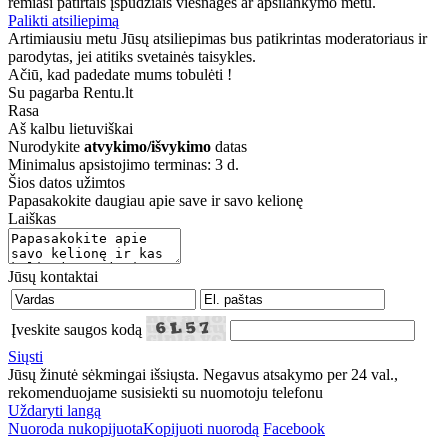
remiasi patirtais įspūdžiais viešnagės ar apsilankymo metu.
Palikti atsiliepimą
Artimiausiu metu Jūsų atsiliepimas bus patikrintas moderatoriaus ir
parodytas, jei atitiks svetainės taisykles.
Ačiū, kad padedate mums tobulėti !
Su pagarba Rentu.lt
Rasa
Aš kalbu
lietuviškai
Nurodykite
atvykimo/išvykimo
datas
Minimalus apsistojimo terminas: 3 d.
Šios datos užimtos
Papasakokite daugiau apie save ir savo kelionę
Laiškas
Jūsų kontaktai
Įveskite saugos kodą
Siųsti
Jūsų žinutė sėkmingai išsiųsta. Negavus atsakymo per 24 val.,
rekomenduojame susisiekti su nuomotoju telefonu
Uždaryti langą
Nuoroda nukopijuota
Kopijuoti nuorodą
Facebook