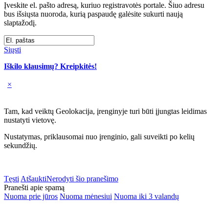
Įveskite el. pašto adresą, kuriuo registravotės portale. Šiuo adresu
bus išsiųsta nuoroda, kurią paspaudę galėsite sukurti naują
slaptažodį.
Siųsti
Iškilo klausimų? Kreipkitės!
×
Tam, kad veiktų Geolokacija, įrenginyje turi būti įjungtas leidimas
nustatyti vietovę.
Nustatymas, priklausomai nuo įrenginio, gali suveikti po kelių
sekundžių.
Tęsti
Atšaukti
Nerodyti šio pranešimo
Pranešti apie spamą
Nuoma prie jūros
Nuoma mėnesiui
Nuoma iki 3 valandų