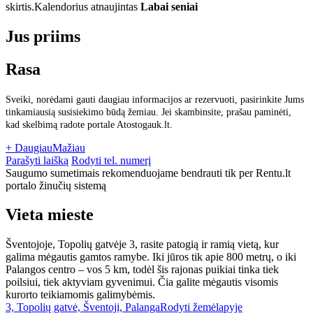
skirtis.
Kalendorius atnaujintas
Labai seniai
Jus priims
Rasa
Sveiki, norėdami gauti daugiau informacijos ar rezervuoti, pasirinkite Jums
tinkamiausią susisiekimo būdą žemiau. Jei skambinsite, prašau paminėti,
kad skelbimą radote portale Atostogauk.lt.
+ Daugiau
Mažiau
Parašyti laišką
Rodyti tel. numerį
Saugumo sumetimais rekomenduojame bendrauti tik per Rentu.lt
portalo žinučių sistemą
Vieta mieste
Šventojoje, Topolių gatvėje 3, rasite patogią ir ramią vietą, kur
galima mėgautis gamtos ramybe. Iki jūros tik apie 800 metrų, o iki
Palangos centro – vos 5 km, todėl šis rajonas puikiai tinka tiek
poilsiui, tiek aktyviam gyvenimui. Čia galite mėgautis visomis
kurorto teikiamomis galimybėmis.
3, Topolių gatvė, Šventoji, Palanga
Rodyti žemėlapyje