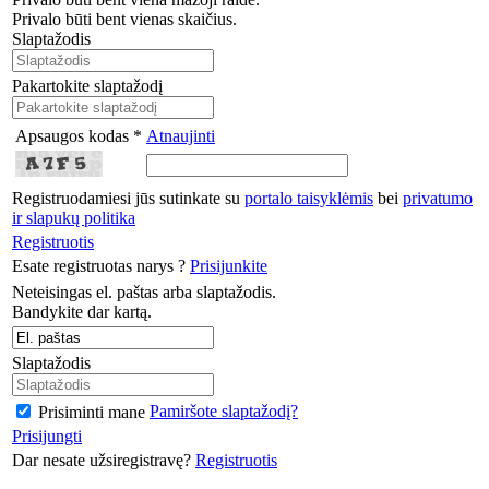
Privalo būti bent vienas skaičius.
Slaptažodis
Pakartokite slaptažodį
Apsaugos kodas *
Atnaujinti
Registruodamiesi jūs sutinkate su
portalo taisyklėmis
bei
privatumo
ir slapukų politika
Registruotis
Esate registruotas narys ?
Prisijunkite
Neteisingas el. paštas arba slaptažodis.
Bandykite dar kartą.
Slaptažodis
Pamiršote slaptažodį?
Prisiminti mane
Prisijungti
Dar nesate užsiregistravę?
Registruotis