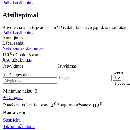
Palikti atsiliepimą
Atsiliepimai
Buvote čia apsistoję anksčiau? Pasidalinkite savo įspūdžiais su kitais
Palikti atsiliepimą
Atnaujintas
Labai seniai
Netinkamas skelbimas
€
110
už naktį 5 asm.
Jūsų užsakymas
Atvykimas
Išvykimas
svečių
Viešnagės datos
Minimum naktų:
3
+ Daugiau
€
€
Pagalvės mokestis 1 asm:
2
Saugumo užstatas:
110
Kaina viso:
Susisiekti
Tikrinti užimtumą