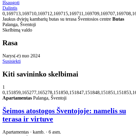
Išsaugoti
Dalintis
0,169713,169710,169712,169715,169711,169709,169707,169708,1
Jaukus dviejų kambarių butas su terasa Šventosios centre
Butas
Palanga, Šventoji
Skelbimą valdo
Rasa
Narys(-ė) nuo 2024
Susisiekti
Kiti savininko skelbimai
1
0,151859,165277,165278,151850,151847,151848,151851,151853,1
Apartamentas
Palanga, Šventoji
Šeimos atostogos Šventojoje: namelis su
terasa ir virtuve
Apartamentas · kamb. · 6 asm.