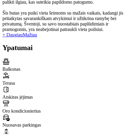
palikti ilgiau, kas suteikia papildomo patogumo.
Šis butas yra puiki vieta šeimoms su mažais vaikais, kadangi jis
pritaikytas savarankiškam atvykimui ir užtikrina ramybę bei
privatumą. Šventoji, su savo nuostabiais paplūdimiais ir
pramogomis, yra neabejotinai patraukli vieta poilsiui.
+ Daugiau
Mažiau
Ypatumai
Balkonas
Terasa
Atskiras įėjimas
Oro kondicionierius
Nuosavas parkingas