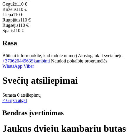
Gegužė
110 €
Birželis
110 €
Liepa
110 €
Rugpjūtis
110 €
Rugsėjis
110 €
Spalis
110 €
Rasa
Būtinai informuokite, kad radote numerį Atostogauk.lt svetainėje.
+37062044963
Skambinti
Naudoti pokalbių programėlės
WhatsApp
Viber
Svečių atsiliepimai
Surasta 0 atsiliepimų
< Grįžti atgal
Bendras įvertinimas
Jaukus dviejų kambarių butas