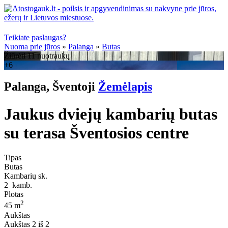
Teikiate paslaugas?
Nuoma prie jūros
»
Palanga
»
Butas
Žiūrėti 11 nuotraukų
+6
Palanga, Šventoji
Žemėlapis
Jaukus dviejų kambarių butas
su terasa Šventosios centre
Tipas
Butas
Kambarių sk.
2
kamb.
Plotas
2
45 m
Aukštas
Aukštas
2 iš 2