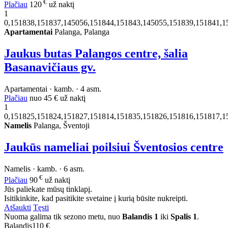
€
Plačiau
120
už naktį
1
0,151838,151837,145056,151844,151843,145055,151839,151841,1
Apartamentai
Palanga, Palanga
Jaukus butas Palangos centre, šalia
Basanavičiaus gv.
Apartamentai · kamb. · 4 asm.
Plačiau
nuo
45 €
už naktį
1
0,151825,151824,151827,151814,151835,151826,151816,151817,1
Namelis
Palanga, Šventoji
Jaukūs nameliai poilsiui Šventosios centre
Namelis · kamb. · 6 asm.
€
Plačiau
90
už naktį
Jūs paliekate mūsų tinklapį.
Isitikinkite, kad pasitikite svetaine į kurią būsite nukreipti.
Atšaukti
Tęsti
Nuoma galima tik sezono metu, nuo
Balandis 1
iki
Spalis 1
.
Balandis
110 €