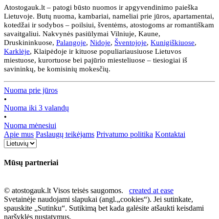
Atostogauk.lt – patogi būsto nuomos ir apgyvendinimo paieška
Lietuvoje. Butų nuoma, kambariai, nameliai prie jūros, apartamentai,
kotedžai ir sodybos – poilsiui, šventėms, atostogoms ar romantiškam
savaitgaliui. Nakvynės pasiūlymai Vilniuje, Kaune,
Druskininkuose,
Palangoje
,
Nidoje
,
Šventojoje
,
Kunigiškiuose
,
Karklėje
, Klaipėdoje ir kituose populiariausiuose Lietuvos
miestuose, kurortuose bei pajūrio miesteliuose – tiesiogiai iš
savininkų, be komisinių mokesčių.
Nuoma prie jūros
•
Nuoma iki 3 valandų
•
Nuoma mėnesiui
Apie mus
Paslaugų teikėjams
Privatumo politika
Kontaktai
Mūsų partneriai
© atostogauk.lt Visos teisės saugomos.
created at ease
Svetainėje naudojami slapukai (angl.„cookies“). Jei sutinkate,
spauskite „Sutinku“. Sutikimą bet kada galėsite atšaukti keisdami
naršyklės nustatymus.