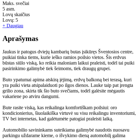
Maks. svečiai
5
asm.
Lovų skaičius
Lovų:
5
+ Daugiau
Aprašymas
Jaukus ir patogus dviejų kambarių butas įsikūręs Šventosios centre,
puikiai tinka tiems, kurie ieško ramios poilsio vietos. Šis erdvus
būstas siūlo viską, ko reikia maloniam laikui praleisti, todėl tai puiki
pasirinkimo galimybė tiek šeimoms, tiek draugų grupei.
Buto ypatumai apima atskirą įėjimą, erdvų balkoną bei terasą, kuri
yra puiki vieta atsipalaiduoti po ilgos dienos. Lauke taip pat įrengta
grilio zona, skirta tik šio buto svečiams, todėl galėsite mėgautis
vakariene po atviru dangumi.
Bute rasite viską, kas reikalinga komfortiškam poilsiui: oro
kondicionierius, šiuolaikiška virtuvė su visu reikalingu inventoriumi,
TV bei internetas, kad galėtumėte patogiai praleisti laiką.
Automobilio savininkams suteikiama galimybė naudotis nuosavu
parkingu uždarame kieme, o išvykimo dieną automobilį galima