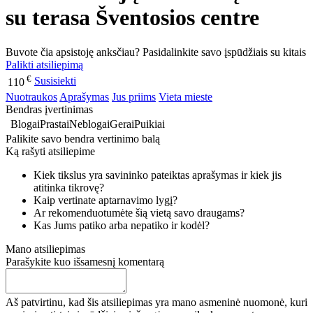
su terasa Šventosios centre
Buvote čia apsistoję anksčiau? Pasidalinkite savo įspūdžiais su kitais
Palikti atsiliepimą
€
Susisiekti
110
Nuotraukos
Aprašymas
Jus priims
Vieta mieste
Bendras įvertinimas
Blogai
Prastai
Neblogai
Gerai
Puikiai
Palikite savo bendra vertinimo balą
Ką rašyti atsiliepime
Kiek tikslus yra savininko pateiktas aprašymas ir kiek jis
atitinka tikrovę?
Kaip vertinate aptarnavimo lygį?
Ar rekomenduotumėte šią vietą savo draugams?
Kas Jums patiko arba nepatiko ir kodėl?
Mano atsiliepimas
Parašykite kuo išsamesnį komentarą
Aš patvirtinu, kad šis atsiliepimas yra mano asmeninė nuomonė, kuri