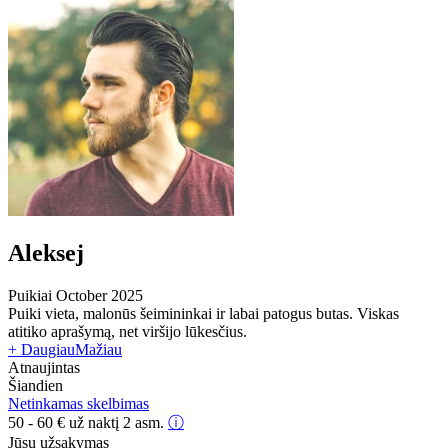
Aleksej
Puikiai
October 2025
Puiki vieta, malonūs šeimininkai ir labai patogus butas. Viskas
atitiko aprašymą, net viršijo lūkesčius.
+ Daugiau
Mažiau
Atnaujintas
Šiandien
Netinkamas skelbimas
50 - 60
€
už naktį 2 asm.
ⓘ
Jūsų užsakymas