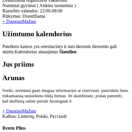
Draudžiama organizuoti vakarėlius
Naminiai gyvūnai ( Atskiru susitarimu )
Ramybės valandos: 22:00-08:00
Rūkymas: Draudžiama
+ Daugiau
Mažiau
Užimtumo kalendorius
Pateiktos kainos yra orientacinės ir tam tikromis dienomis gali
skirtis.
Kalendorius atnaujintas
Šiandien
Jus priims
Arunas
Sveiki, norėdami gauti daugiau informacijos ar rezervuoti, pasirinkite Jums
tinkamiausią susisiekimo būdą žemiau. Jei skambinsite, prašau paminėti,
kad skelbimą radote portale Atostogauk.lt.
+ Daugiau
Mažiau
Kalbos:
Lietuvių, Polski, Русский
Rentu Plius