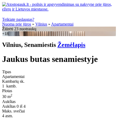
Teikiate paslaugas?
Nuoma prie jūros
»
Vilnius
»
Apartamentai
Žiūrėti 23 nuotraukų
+18
Vilnius, Senamiestis
Žemėlapis
Jaukus butas senamiestyje
Tipas
Apartamentai
Kambarių sk.
1
kamb.
Plotas
2
30 m
Aukštas
Aukštas
0 iš 4
Maks. svečiai
4
asm.