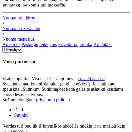
savininkų, be komisinių mokesčių.
Nuoma prie jūros
•
Nuoma iki 3 valandų
•
Nuoma mėnesiui
Apie mus
Paslaugų teikėjams
Privatumo politika
Kontaktai
Mūsų partneriai
© atostogauk.lt Visos teisės saugomos.
created at ease
Svetainėje naudojami slapukai (angl.„cookies“). Jei sutinkate,
spauskite „Sutinku“. Sutikimą bet kada galėsite atšaukti keisdami
naršyklės nustatymus.
Sužinoti daugiau:
privatumo politika
Išeiti
Sutinku
Vardas turi būti tik iš lotyniškos abėcėlės raidžių ir ne mažiau kaip
iš 3 simbolių.