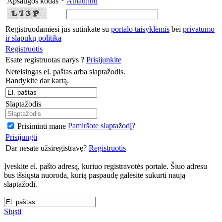
Apsaugos kodas *
Atnaujinti
Registruodamiesi jūs sutinkate su
portalo taisyklėmis
bei
privatumo
ir slapukų politika
Registruotis
Esate registruotas narys ?
Prisijunkite
Neteisingas el. paštas arba slaptažodis.
Bandykite dar kartą.
Slaptažodis
Pamiršote slaptažodį?
Prisiminti mane
Prisijungti
Dar nesate užsiregistravę?
Registruotis
Įveskite el. pašto adresą, kuriuo registravotės portale. Šiuo adresu
bus išsiųsta nuoroda, kurią paspaudę galėsite sukurti naują
slaptažodį.
Siųsti