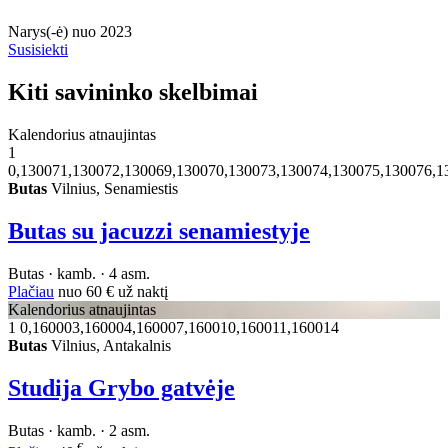
Narys(-ė) nuo 2023
Susisiekti
Kiti savininko skelbimai
Kalendorius atnaujintas
1
0,130071,130072,130069,130070,130073,130074,130075,130076,1
Butas
Vilnius, Senamiestis
Butas su jacuzzi senamiestyje
Butas · kamb. · 4 asm.
Plačiau
nuo
60 €
už naktį
Kalendorius atnaujintas
1
0,160003,160004,160007,160010,160011,160014
Butas
Vilnius, Antakalnis
Studija Grybo gatvėje
Butas · kamb. · 2 asm.
€