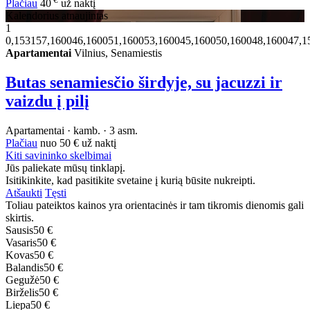
Plačiau
40
už naktį
Kalendorius atnaujintas
1
0,153157,160046,160051,160053,160045,160050,160048,160047,1
Apartamentai
Vilnius, Senamiestis
Butas senamiesčio širdyje, su jacuzzi ir
vaizdu į pilį
Apartamentai · kamb. · 3 asm.
Plačiau
nuo
50 €
už naktį
Kiti savininko skelbimai
Jūs paliekate mūsų tinklapį.
Isitikinkite, kad pasitikite svetaine į kurią būsite nukreipti.
Atšaukti
Tęsti
Toliau pateiktos kainos yra orientacinės ir tam tikromis dienomis gali
skirtis.
Sausis
50 €
Vasaris
50 €
Kovas
50 €
Balandis
50 €
Gegužė
50 €
Birželis
50 €
Liepa
50 €