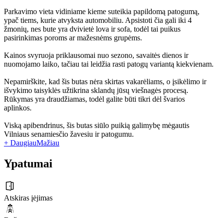
Parkavimo vieta vidiniame kieme suteikia papildomą patogumą,
ypač tiems, kurie atvyksta automobiliu. Apsistoti čia gali iki 4
žmonių, nes bute yra dvivietė lova ir sofa, todėl tai puikus
pasirinkimas poroms ar mažesnėms grupėms.
Kainos svyruoja priklausomai nuo sezono, savaitės dienos ir
nuomojamo laiko, tačiau tai leidžia rasti patogų variantą kiekvienam.
Nepamirškite, kad šis butas nėra skirtas vakarėliams, o įsikėlimo ir
išvykimo taisyklės užtikrina sklandų jūsų viešnagės procesą.
Rūkymas yra draudžiamas, todėl galite būti tikri dėl švarios
aplinkos.
Viską apibendrinus, šis butas siūlo puikią galimybę mėgautis
Vilniaus senamiesčio žavesiu ir patogumu.
+ Daugiau
Mažiau
Ypatumai
Atskiras įėjimas