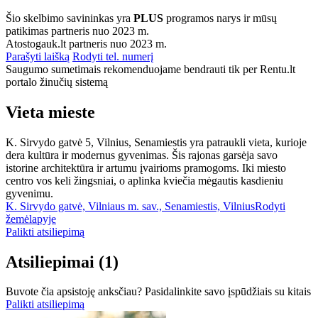
Šio skelbimo savininkas yra
PLUS
programos narys ir mūsų
patikimas partneris nuo 2023 m.
Atostogauk.lt partneris nuo 2023 m.
Parašyti laišką
Rodyti tel. numerį
Saugumo sumetimais rekomenduojame bendrauti tik per Rentu.lt
portalo žinučių sistemą
Vieta mieste
K. Sirvydo gatvė 5, Vilnius, Senamiestis yra patraukli vieta, kurioje
dera kultūra ir modernus gyvenimas. Šis rajonas garsėja savo
istorine architektūra ir artumu įvairioms pramogoms. Iki miesto
centro vos keli žingsniai, o aplinka kviečia mėgautis kasdieniu
gyvenimu.
K. Sirvydo gatvė, Vilniaus m. sav., Senamiestis, Vilnius
Rodyti
žemėlapyje
Palikti atsiliepimą
Atsiliepimai
(1)
Buvote čia apsistoję anksčiau? Pasidalinkite savo įspūdžiais su kitais
Palikti atsiliepimą