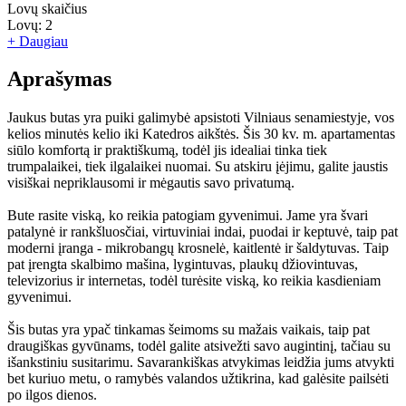
Lovų skaičius
Lovų:
2
+ Daugiau
Aprašymas
Jaukus butas yra puiki galimybė apsistoti Vilniaus senamiestyje, vos
kelios minutės kelio iki Katedros aikštės. Šis 30 kv. m. apartamentas
siūlo komfortą ir praktiškumą, todėl jis idealiai tinka tiek
trumpalaikei, tiek ilgalaikei nuomai. Su atskiru įėjimu, galite jaustis
visiškai nepriklausomi ir mėgautis savo privatumą.
Bute rasite viską, ko reikia patogiam gyvenimui. Jame yra švari
patalynė ir rankšluosčiai, virtuviniai indai, puodai ir keptuvė, taip pat
moderni įranga - mikrobangų krosnelė, kaitlentė ir šaldytuvas. Taip
pat įrengta skalbimo mašina, lygintuvas, plaukų džiovintuvas,
televizorius ir internetas, todėl turėsite viską, ko reikia kasdieniam
gyvenimui.
Šis butas yra ypač tinkamas šeimoms su mažais vaikais, taip pat
draugiškas gyvūnams, todėl galite atsivežti savo augintinį, tačiau su
išankstiniu susitarimu. Savarankiškas atvykimas leidžia jums atvykti
bet kuriuo metu, o ramybės valandos užtikrina, kad galėsite pailsėti
po ilgos dienos.