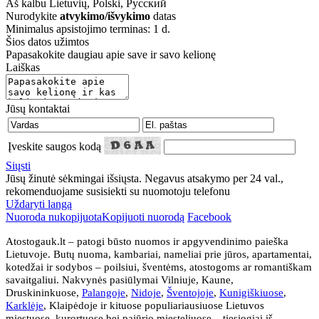
Aš kalbu
Lietuvių, Polski, Русский
Nurodykite
atvykimo/išvykimo
datas
Minimalus apsistojimo terminas: 1 d.
Šios datos užimtos
Papasakokite daugiau apie save ir savo kelionę
Laiškas
Jūsų kontaktai
Įveskite saugos kodą
Siųsti
Jūsų žinutė sėkmingai išsiųsta. Negavus atsakymo per 24 val.,
rekomenduojame susisiekti su nuomotoju telefonu
Uždaryti langą
Nuoroda nukopijuota
Kopijuoti nuorodą
Facebook
Atostogauk.lt – patogi būsto nuomos ir apgyvendinimo paieška
Lietuvoje. Butų nuoma, kambariai, nameliai prie jūros, apartamentai,
kotedžai ir sodybos – poilsiui, šventėms, atostogoms ar romantiškam
savaitgaliui. Nakvynės pasiūlymai Vilniuje, Kaune,
Druskininkuose,
Palangoje
,
Nidoje
,
Šventojoje
,
Kunigiškiuose
,
Karklėje
, Klaipėdoje ir kituose populiariausiuose Lietuvos
miestuose, kurortuose bei pajūrio miesteliuose – tiesiogiai iš