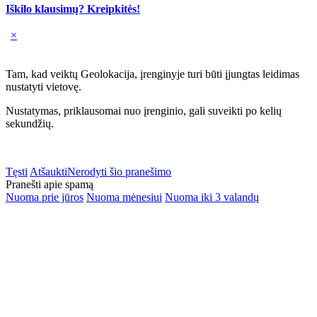
Iškilo klausimų? Kreipkitės!
×
Tam, kad veiktų Geolokacija, įrenginyje turi būti įjungtas leidimas
nustatyti vietovę.
Nustatymas, priklausomai nuo įrenginio, gali suveikti po kelių
sekundžių.
Tęsti
Atšaukti
Nerodyti šio pranešimo
Pranešti apie spamą
Nuoma prie jūros
Nuoma mėnesiui
Nuoma iki 3 valandų