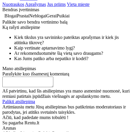
Nuotraukos
Aprašymas
Jus priims
Vieta mieste
Bendras įvertinimas
Blogai
Prastai
Neblogai
Gerai
Puikiai
Palikite savo bendra vertinimo balą
Ką rašyti atsiliepime
Kiek tikslus yra savininko pateiktas aprašymas ir kiek jis
atitinka tikrovę?
Kaip vertinate aptarnavimo lygį?
Ar rekomenduotumėte šią vietą savo draugams?
Kas Jums patiko arba nepatiko ir kodėl?
Mano atsiliepimas
Parašykite kuo išsamesnį komentarą
Aš patvirtinu, kad šis atsiliepimas yra mano asmeninė nuomonė, kuri
remiasi patirtais įspūdžiais viešnagės ar apsilankymo metu.
Palikti atsiliepimą
Artimiausiu metu Jūsų atsiliepimas bus patikrintas moderatoriaus ir
parodytas, jei atitiks svetainės taisykles.
Ačiū, kad padedate mums tobulėti !
Su pagarba Rentu.lt
Arunas