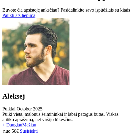
Buvote čia apsistoję anksčiau? Pasidalinkite savo įspūdžiais su kitais
Palikti atsiliepimą
Aleksej
Puikiai
October 2025
Puiki vieta, malonūs šeimininkai ir labai patogus butas. Viskas
atitiko aprašymą, net viršijo lūkesčius.
+ Daugiau
Mažiau
nuo 50€
Susisiekti