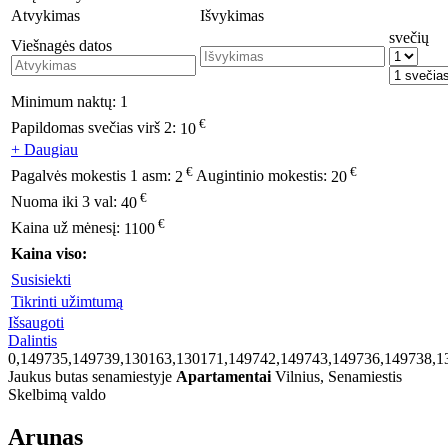
Atvykimas
Išvykimas
svečių
Viešnagės datos
Minimum naktų:
1
€
Papildomas svečias virš 2:
10
+ Daugiau
€
€
Pagalvės mokestis 1 asm:
2
Augintinio mokestis:
20
€
Nuoma iki 3 val:
40
€
Kaina už mėnesį:
1100
Kaina viso:
Susisiekti
Tikrinti užimtumą
Išsaugoti
Dalintis
0,149735,149739,130163,130171,149742,149743,149736,149738,1
Jaukus butas senamiestyje
Apartamentai
Vilnius, Senamiestis
Skelbimą valdo
Arunas