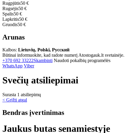
Rugpjūtis
50 €
Rugsėjis
50 €
Spalis
50 €
Lapkritis
50 €
Gruodis
50 €
Arunas
Kalbos:
Lietuvių, Polski, Русский
Būtinai informuokite, kad radote numerį Atostogauk.lt svetainėje.
+370 692 33222
Skambinti
Naudoti pokalbių programėlės
WhatsApp
Viber
Svečių atsiliepimai
Surasta 1 atsiliepimų
< Grįžti atgal
Bendras įvertinimas
Jaukus butas senamiestyje