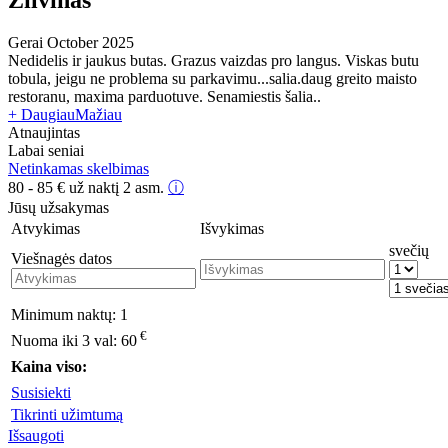
Gerai
October 2025
Nedidelis ir jaukus butas. Grazus vaizdas pro langus. Viskas butu
tobula, jeigu ne problema su parkavimu...salia.daug greito maisto
restoranu, maxima parduotuve. Senamiestis šalia..
+ Daugiau
Mažiau
Atnaujintas
Labai seniai
Netinkamas skelbimas
80 - 85
€
už naktį 2 asm.
ⓘ
Jūsų užsakymas
Atvykimas
Išvykimas
svečių
Viešnagės datos
Minimum naktų:
1
€
Nuoma iki 3 val:
60
Kaina viso:
Susisiekti
Tikrinti užimtumą
Išsaugoti