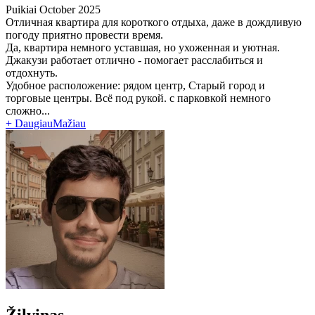
Puikiai
October 2025
Отличная квартира для короткого отдыха, даже в дождливую
погоду приятно провести время.
Да, квартира немного уставшая, но ухоженная и уютная.
Джакузи работает отлично - помогает расслабиться и
отдохнуть.
Удобное расположение: рядом центр, Старый город и
торговые центры. Всё под рукой. с парковкой немного
сложно...
+ Daugiau
Mažiau
Žilvinas