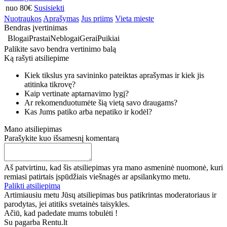
nuo 80€
Susisiekti
Nuotraukos
Aprašymas
Jus priims
Vieta mieste
Bendras įvertinimas
Blogai
Prastai
Neblogai
Gerai
Puikiai
Palikite savo bendra vertinimo balą
Ką rašyti atsiliepime
Kiek tikslus yra savininko pateiktas aprašymas ir kiek jis
atitinka tikrovę?
Kaip vertinate aptarnavimo lygį?
Ar rekomenduotumėte šią vietą savo draugams?
Kas Jums patiko arba nepatiko ir kodėl?
Mano atsiliepimas
Parašykite kuo išsamesnį komentarą
Aš patvirtinu, kad šis atsiliepimas yra mano asmeninė nuomonė, kuri
remiasi patirtais įspūdžiais viešnagės ar apsilankymo metu.
Palikti atsiliepimą
Artimiausiu metu Jūsų atsiliepimas bus patikrintas moderatoriaus ir
parodytas, jei atitiks svetainės taisykles.
Ačiū, kad padedate mums tobulėti !
Su pagarba Rentu.lt