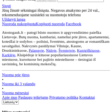
Siųsti
Jūsų žinutė sėkmingai išsiųsta. Negavus atsakymo per 24 val.,
rekomenduojame susisiekti su nuomotoju telefonu
Uždaryti langą
Nuoroda nukopijuota
Kopijuoti nuorodą
Facebook
Atostogauk.lt – patogi būsto nuomos ir apgyvendinimo paieška
Lietuvoje. Butų nuoma, kambariai, nameliai prie jūros, apartamentai,
kotedžai ir sodybos – poilsiui, šventėms, atostogoms ar romantiškam
savaitgaliui. Nakvynės pasiūlymai Vilniuje, Kaune,
Druskininkuose,
Palangoje
,
Nidoje
,
Šventojoje
,
Kunigiškiuose
,
Karklėje
, Klaipėdoje ir kituose populiariausiuose Lietuvos
miestuose, kurortuose bei pajūrio miesteliuose – tiesiogiai iš
savininkų, be komisinių mokesčių.
Nuoma prie jūros
•
Nuoma iki 3 valandų
•
Nuoma mėnesiui
Apie mus
Paslaugų teikėjams
Privatumo politika
Kontaktai