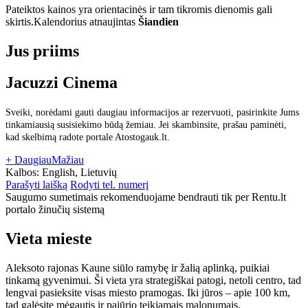
Pateiktos kainos yra orientacinės ir tam tikromis dienomis gali
skirtis.
Kalendorius atnaujintas
Šiandien
Jus priims
Jacuzzi Cinema
Sveiki, norėdami gauti daugiau informacijos ar rezervuoti, pasirinkite Jums
tinkamiausią susisiekimo būdą žemiau. Jei skambinsite, prašau paminėti,
kad skelbimą radote portale Atostogauk.lt.
+ Daugiau
Mažiau
Kalbos:
English, Lietuvių
Parašyti laišką
Rodyti tel. numerį
Saugumo sumetimais rekomenduojame bendrauti tik per Rentu.lt
portalo žinučių sistemą
Vieta mieste
Aleksoto rajonas Kaune siūlo ramybę ir žalią aplinką, puikiai
tinkamą gyvenimui. Ši vieta yra strategiškai patogi, netoli centro, tad
lengvai pasieksite visas miesto pramogas. Iki jūros – apie 100 km,
tad galėsite mėgautis ir pajūrio teikiamais malonumais.