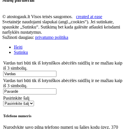
Mūsų partneriai
© atostogauk.lt Visos teisės saugomos.
created at ease
Svetainėje naudojami slapukai (angl.„cookies“). Jei sutinkate,
spauskite „Sutinku“. Sutikimą bet kada galėsite atšaukti keisdami
naršyklės nustatymus.
Sužinoti daugiau:
privatumo politika
Išeiti
Sutinku
Vardas turi būti tik iš lotyniškos abėcėlės raidžių ir ne mažiau kaip
iš 3 simbolių.
Vardas turi būti tik iš lotyniškos abėcėlės raidžių ir ne mažiau kaip
iš 3 simbolių.
Pasirinkite šalį
Telefono numeris
Nurodykite savo pilną telefono numerį su šalies kodu (pvz. 370