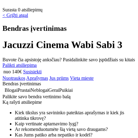
Surasta 0 atsiliepimų
< Grįžti atgal
Bendras įvertinimas
Jacuzzi Cinema Wabi Sabi 3
Buvote čia apsistoję anksčiau? Pasidalinkite savo įspūdžiais su kitais
Palikti atsiliepimą
nuo 140€
Susisiekti
Nuotraukos
Aprašymas
Jus priims
Vieta mieste
Bendras įvertinimas
Blogai
Prastai
Neblogai
Gerai
Puikiai
Palikite savo bendra vertinimo balą
Ką rašyti atsiliepime
Kiek tikslus yra savininko pateiktas aprašymas ir kiek jis
atitinka tikrovę?
Kaip vertinate aptarnavimo lygį?
Ar rekomenduotumėte šią vietą savo draugams?
Kas Jums patiko arba nepatiko ir kodėl?