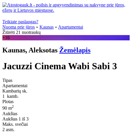
Teikiate paslaugas?
Nuoma prie jūros
»
Kaunas
»
Apartamentai
Žiūrėti 21 nuotraukų
+16
Kaunas, Aleksotas
Žemėlapis
Jacuzzi Cinema Wabi Sabi 3
Tipas
Apartamentai
Kambarių sk.
1
kamb.
Plotas
2
90 m
Aukštas
Aukštas
1 iš 3
Maks. svečiai
2
asm.