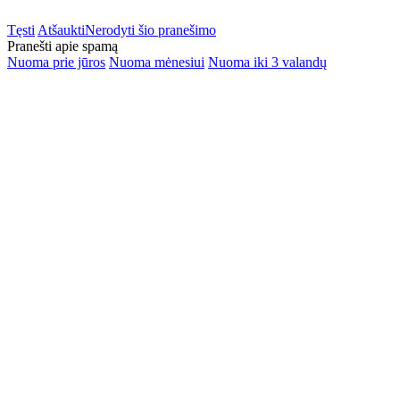
Tęsti
Atšaukti
Nerodyti šio pranešimo
Pranešti apie spamą
Nuoma prie jūros
Nuoma mėnesiui
Nuoma iki 3 valandų