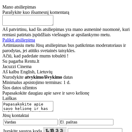
Mano atsiliepimas
Parašykite kuo išsamesnį komentarą
Aš patvirtinu, kad šis atsiliepimas yra mano asmeninė nuomonė, kuri
remiasi patirtais įspūdžiais viešnagės ar apsilankymo metu.
Palikti atsiliepimą
Artimiausiu metu Jūsų atsiliepimas bus patikrintas moderatoriaus ir
parodytas, jei atitiks svetainės taisykles.
Ačiū, kad padedate mums tobulėti !
Su pagarba Rentu.lt
Jacuzzi Cinema
Aš kalbu
English, Lietuvių
Nurodykite
atvykimo/išvykimo
datas
Minimalus apsistojimo terminas: 1 d.
Šios datos užimtos
Papasakokite daugiau apie save ir savo kelionę
Laiškas
Jūsų kontaktai
Įveskite saugos kodą