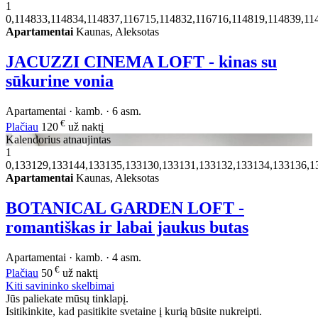
1
0,114833,114834,114837,116715,114832,116716,114819,114839,11
Apartamentai
Kaunas, Aleksotas
JACUZZI CINEMA LOFT - kinas su
sūkurine vonia
Apartamentai · kamb. · 6 asm.
€
Plačiau
120
už naktį
Kalendorius atnaujintas
1
0,133129,133144,133135,133130,133131,133132,133134,133136,1
Apartamentai
Kaunas, Aleksotas
BOTANICAL GARDEN LOFT -
romantiškas ir labai jaukus butas
Apartamentai · kamb. · 4 asm.
€
Plačiau
50
už naktį
Kiti savininko skelbimai
Jūs paliekate mūsų tinklapį.
Isitikinkite, kad pasitikite svetaine į kurią būsite nukreipti.