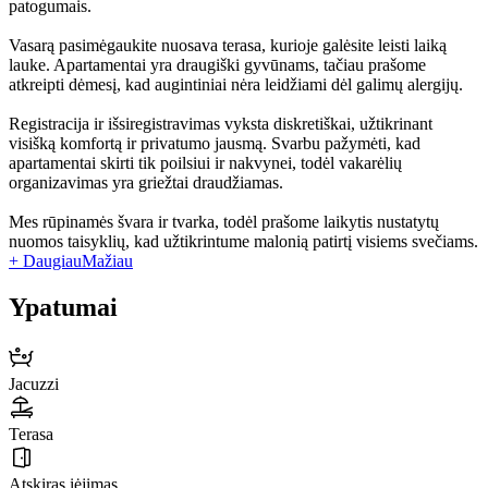
patogumais.
Vasarą pasimėgaukite nuosava terasa, kurioje galėsite leisti laiką
lauke. Apartamentai yra draugiški gyvūnams, tačiau prašome
atkreipti dėmesį, kad augintiniai nėra leidžiami dėl galimų alergijų.
Registracija ir išsiregistravimas vyksta diskretiškai, užtikrinant
visišką komfortą ir privatumo jausmą. Svarbu pažymėti, kad
apartamentai skirti tik poilsiui ir nakvynei, todėl vakarėlių
organizavimas yra griežtai draudžiamas.
Mes rūpinamės švara ir tvarka, todėl prašome laikytis nustatytų
nuomos taisyklių, kad užtikrintume malonią patirtį visiems svečiams.
+ Daugiau
Mažiau
Ypatumai
Jacuzzi
Terasa
Atskiras įėjimas