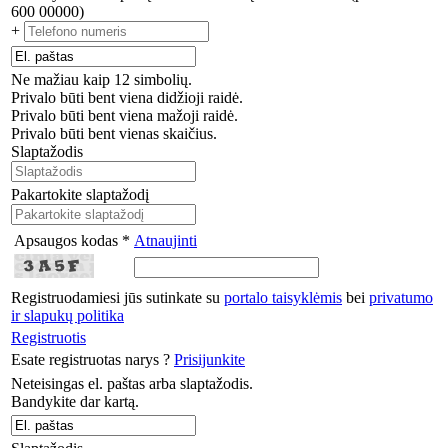
600 00000)
+
Ne mažiau kaip 12 simbolių.
Privalo būti bent viena didžioji raidė.
Privalo būti bent viena mažoji raidė.
Privalo būti bent vienas skaičius.
Slaptažodis
Pakartokite slaptažodį
Apsaugos kodas *
Atnaujinti
Registruodamiesi jūs sutinkate su
portalo taisyklėmis
bei
privatumo
ir slapukų politika
Registruotis
Esate registruotas narys ?
Prisijunkite
Neteisingas el. paštas arba slaptažodis.
Bandykite dar kartą.