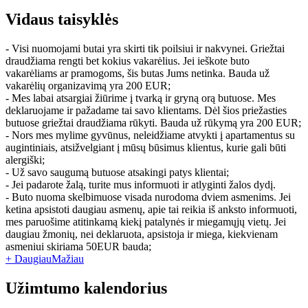
Vidaus taisyklės
- Visi nuomojami butai yra skirti tik poilsiui ir nakvynei. Griežtai
draudžiama rengti bet kokius vakarėlius. Jei ieškote buto
vakarėliams ar pramogoms, šis butas Jums netinka. Bauda už
vakarėlių organizavimą yra 200 EUR;
- Mes labai atsargiai žiūrime į tvarką ir gryną orą butuose. Mes
deklaruojame ir pažadame tai savo klientams. Dėl šios priežasties
butuose griežtai draudžiama rūkyti. Bauda už rūkymą yra 200 EUR;
- Nors mes mylime gyvūnus, neleidžiame atvykti į apartamentus su
augintiniais, atsižvelgiant į mūsų būsimus klientus, kurie gali būti
alergiški;
- Už savo saugumą butuose atsakingi patys klientai;
- Jei padarote žalą, turite mus informuoti ir atlyginti žalos dydį.
- Buto nuoma skelbimuose visada nurodoma dviem asmenims. Jei
ketina apsistoti daugiau asmenų, apie tai reikia iš anksto informuoti,
mes paruošime atitinkamą kiekį patalynės ir miegamųjų vietų. Jei
daugiau žmonių, nei deklaruota, apsistoja ir miega, kiekvienam
asmeniui skiriama 50EUR bauda;
+ Daugiau
Mažiau
Užimtumo kalendorius