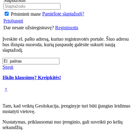
Slaptažodis
Pamiršote slaptažodį?
Prisiminti mane
Prisijungti
Dar nesate užsiregistravę?
Registruotis
Įveskite el. pašto adresą, kuriuo registravotės portale. Šiuo adresu
bus išsiųsta nuoroda, kurią paspaudę galėsite sukurti naują
slaptažodį.
Siųsti
Iškilo klausimų? Kreipkitės!
×
Tam, kad veiktų Geolokacija, įrenginyje turi būti įjungtas leidimas
nustatyti vietovę.
Nustatymas, priklausomai nuo įrenginio, gali suveikti po kelių
sekundžių.