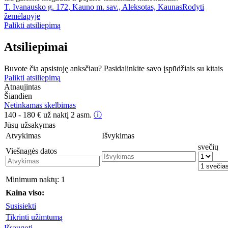
T. Ivanausko g. 172, Kauno m. sav., Aleksotas, Kaunas
Rodyti
žemėlapyje
Palikti atsiliepimą
Atsiliepimai
Buvote čia apsistoję anksčiau? Pasidalinkite savo įspūdžiais su kitais
Palikti atsiliepimą
Atnaujintas
Šiandien
Netinkamas skelbimas
140 - 180
€
už naktį 2 asm.
ⓘ
Jūsų užsakymas
Atvykimas
Išvykimas
svečių
Viešnagės datos
Minimum naktų:
1
Kaina viso:
Susisiekti
Tikrinti užimtumą
Išsaugoti