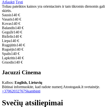
Atšaukti
Tęsti
Toliau pateiktos kainos yra orientacinės ir tam tikromis dienomis gali
skirtis.
Sausis
140 €
Vasaris
140 €
Kovas
140 €
Balandis
140 €
Gegužė
140 €
Birželis
140 €
Liepa
140 €
Rugpjūtis
140 €
Rugsėjis
140 €
Spalis
140 €
Lapkritis
140 €
Gruodis
140 €
Jacuzzi Cinema
Kalbos:
English, Lietuvių
Būtinai informuokite, kad radote numerį Atostogauk.lt svetainėje.
+37062032767
Skambinti
Svečių atsiliepimai