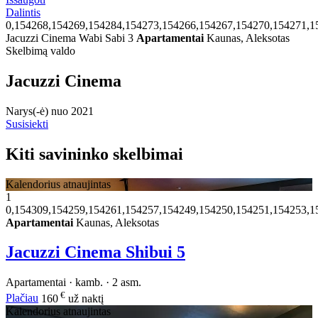
Dalintis
0,154268,154269,154284,154273,154266,154267,154270,154271,1
Jacuzzi Cinema Wabi Sabi 3
Apartamentai
Kaunas, Aleksotas
Skelbimą valdo
Jacuzzi Cinema
Narys(-ė) nuo 2021
Susisiekti
Kiti savininko skelbimai
Kalendorius atnaujintas
1
0,154309,154259,154261,154257,154249,154250,154251,154253,1
Apartamentai
Kaunas, Aleksotas
Jacuzzi Cinema Shibui 5
Apartamentai · kamb. · 2 asm.
€
Plačiau
160
už naktį
Kalendorius atnaujintas