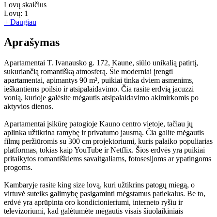
Lovų skaičius
Lovų:
1
+ Daugiau
Aprašymas
Apartamentai T. Ivanausko g. 172, Kaune, siūlo unikalią patirtį,
sukuriančią romantišką atmosferą. Šie moderniai įrengti
apartamentai, apimantys 90 m², puikiai tinka dviem asmenims,
ieškantiems poilsio ir atsipalaidavimo. Čia rasite erdvią jacuzzi
vonią, kurioje galėsite mėgautis atsipalaidavimo akimirkomis po
aktyvios dienos.
Apartamentai įsikūrę patogioje Kauno centro vietoje, tačiau jų
aplinka užtikrina ramybę ir privatumo jausmą. Čia galite mėgautis
filmų peržiūromis su 300 cm projektoriumi, kuris palaiko populiarias
platformas, tokias kaip YouTube ir Netflix. Šios erdvės yra puikiai
pritaikytos romantiškiems savaitgaliams, fotosesijoms ar ypatingoms
progoms.
Kambaryje rasite king size lovą, kuri užtikrins patogų miegą, o
virtuvė suteiks galimybę pasigaminti mėgstamus patiekalus. Be to,
erdvė yra aprūpinta oro kondicionieriumi, interneto ryšiu ir
televizoriumi, kad galėtumėte mėgautis visais šiuolaikiniais