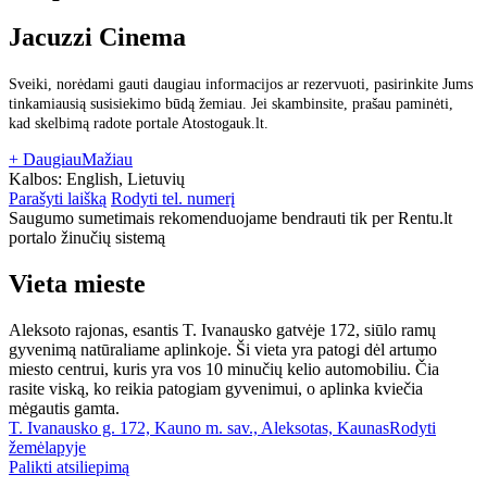
Jacuzzi Cinema
Sveiki, norėdami gauti daugiau informacijos ar rezervuoti, pasirinkite Jums
tinkamiausią susisiekimo būdą žemiau. Jei skambinsite, prašau paminėti,
kad skelbimą radote portale Atostogauk.lt.
+ Daugiau
Mažiau
Kalbos:
English, Lietuvių
Parašyti laišką
Rodyti tel. numerį
Saugumo sumetimais rekomenduojame bendrauti tik per Rentu.lt
portalo žinučių sistemą
Vieta mieste
Aleksoto rajonas, esantis T. Ivanausko gatvėje 172, siūlo ramų
gyvenimą natūraliame aplinkoje. Ši vieta yra patogi dėl artumo
miesto centrui, kuris yra vos 10 minučių kelio automobiliu. Čia
rasite viską, ko reikia patogiam gyvenimui, o aplinka kviečia
mėgautis gamta.
T. Ivanausko g. 172, Kauno m. sav., Aleksotas, Kaunas
Rodyti
žemėlapyje
Palikti atsiliepimą