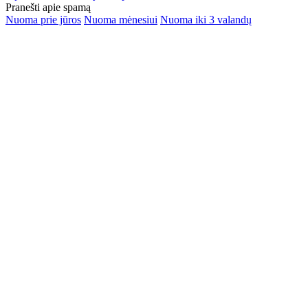
Pranešti apie spamą
Nuoma prie jūros
Nuoma mėnesiui
Nuoma iki 3 valandų