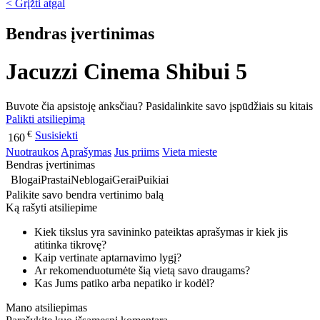
< Grįžti atgal
Bendras įvertinimas
Jacuzzi Cinema Shibui 5
Buvote čia apsistoję anksčiau? Pasidalinkite savo įspūdžiais su kitais
Palikti atsiliepimą
€
Susisiekti
160
Nuotraukos
Aprašymas
Jus priims
Vieta mieste
Bendras įvertinimas
Blogai
Prastai
Neblogai
Gerai
Puikiai
Palikite savo bendra vertinimo balą
Ką rašyti atsiliepime
Kiek tikslus yra savininko pateiktas aprašymas ir kiek jis
atitinka tikrovę?
Kaip vertinate aptarnavimo lygį?
Ar rekomenduotumėte šią vietą savo draugams?
Kas Jums patiko arba nepatiko ir kodėl?
Mano atsiliepimas