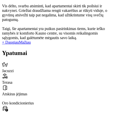
Vis dėlto, svarbu atsiminti, kad apartamentai skirti tik poilsiui ir
nakvynei. Griežtai draudžiama rengti vakarėlius ar rūkyti viduje, o
gyvūnų atsivežti taip pat negalima, kad užtikrintume visų svečių
patogumą.
Taigi, šie apartamentai yra puikus pasirinkimas tiems, kurie ieško
ramybės ir komforto Kauno centre, su visomis reikalingomis
sąlygomis, kad galėtumėte mėgautis savo laiką.
+ Daugiau
Mažiau
Ypatumai
Jacuzzi
Terasa
Atskiras įėjimas
Oro kondicionierius