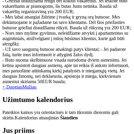
- Griežtai draudžiama rengti bet kokius vakarėlius. Jei ieškote buto
vakarėliams ar pramogoms, šis butas Jums netinka. Bauda už
vakarėlių organizavimą yra 200 EUR;
- Mes labai atsargiai žiūrime į tvarką ir gryną orą butuose. Mes
deklaruojame ir pažadame tai savo klientams. Dėl šios priežasties
butuose griežtai draudžiama rūkyti. Bauda už rūkymą yra 200 EUR;
- Nors mes mylime gyvūnus, neleidžiame atvykti į apartamentus su
augintiniais, atsižvelgiant į mūsų būsimus klientus, kurie gali būti
alergiški;
- Už savo saugumą butuose atsakingi patys klientai; - Jei padarote
žalą, turite mus informuoti ir atlyginti žalos dydį.
- Buto nuoma skelbimuose visada nurodoma dviem asmenims. Jei
ketina apsistoti daugiau asmenų, apie tai reikia iš anksto informuoti,
mes paruošime atitinkamą kiekį patalynės ir miegamųjų vietų. Jei
daugiau žmonių, nei deklaruota, apsistoja ir miega, kiekvienam
asmeniui skiriama 50EUR bauda;
+ Daugiau
Mažiau
Užimtumo kalendorius
Pateiktos kainos yra orientacinės ir tam tikromis dienomis gali
skirtis.
Kalendorius atnaujintas
Šiandien
Jus priims