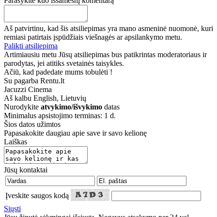
Parašykite kuo išsamesnį komentarą
Aš patvirtinu, kad šis atsiliepimas yra mano asmeninė nuomonė, kuri
remiasi patirtais įspūdžiais viešnagės ar apsilankymo metu.
Palikti atsiliepimą
Artimiausiu metu Jūsų atsiliepimas bus patikrintas moderatoriaus ir
parodytas, jei atitiks svetainės taisykles.
Ačiū, kad padedate mums tobulėti !
Su pagarba Rentu.lt
Jacuzzi Cinema
Aš kalbu
English, Lietuvių
Nurodykite
atvykimo/išvykimo
datas
Minimalus apsistojimo terminas: 1 d.
Šios datos užimtos
Papasakokite daugiau apie save ir savo kelionę
Laiškas
Jūsų kontaktai
Įveskite saugos kodą
Siųsti