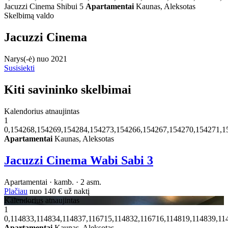
Jacuzzi Cinema Shibui 5
Apartamentai
Kaunas, Aleksotas
Skelbimą valdo
Jacuzzi Cinema
Narys(-ė) nuo 2021
Susisiekti
Kiti savininko skelbimai
Kalendorius atnaujintas
1
0,154268,154269,154284,154273,154266,154267,154270,154271,1
Apartamentai
Kaunas, Aleksotas
Jacuzzi Cinema Wabi Sabi 3
Apartamentai · kamb. · 2 asm.
Plačiau
nuo
140 €
už naktį
Kalendorius atnaujintas
1
0,114833,114834,114837,116715,114832,116716,114819,114839,11
Apartamentai
Kaunas, Aleksotas