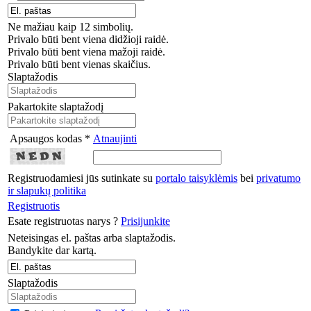
Ne mažiau kaip 12 simbolių.
Privalo būti bent viena didžioji raidė.
Privalo būti bent viena mažoji raidė.
Privalo būti bent vienas skaičius.
Slaptažodis
Pakartokite slaptažodį
Apsaugos kodas *
Atnaujinti
Registruodamiesi jūs sutinkate su
portalo taisyklėmis
bei
privatumo
ir slapukų politika
Registruotis
Esate registruotas narys ?
Prisijunkite
Neteisingas el. paštas arba slaptažodis.
Bandykite dar kartą.
Slaptažodis