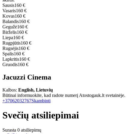
Sausis
160 €
Vasaris
160 €
Kovas
160 €
Balandis
160 €
Gegužė
160 €
Birželis
160 €
Liepa
160 €
Rugpjūtis
160 €
Rugsėjis
160 €
Spalis
160 €
Lapkritis
160 €
Gruodis
160 €
Jacuzzi Cinema
Kalbos:
English, Lietuvių
Būtinai informuokite, kad radote numerį Atostogauk.lt svetainėje.
+37062032767
Skambinti
Svečių atsiliepimai
Surasta 0 atsiliepimų