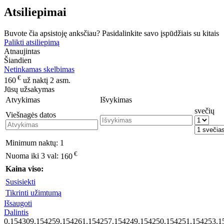
Atsiliepimai
Buvote čia apsistoję anksčiau? Pasidalinkite savo įspūdžiais su kitais
Palikti atsiliepimą
Atnaujintas
Šiandien
Netinkamas skelbimas
€
160
už naktį 2 asm.
Jūsų užsakymas
Atvykimas
Išvykimas
svečių
Viešnagės datos
Minimum naktų:
1
€
Nuoma iki 3 val:
160
Kaina viso:
Susisiekti
Tikrinti užimtumą
Išsaugoti
Dalintis
0,154309,154259,154261,154257,154249,154250,154251,154253,1