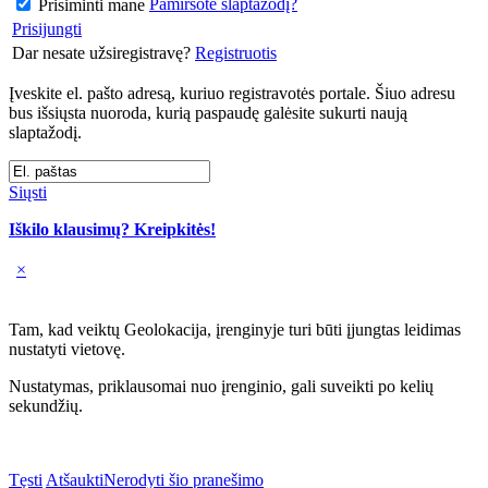
Pamiršote slaptažodį?
Prisiminti mane
Prisijungti
Dar nesate užsiregistravę?
Registruotis
Įveskite el. pašto adresą, kuriuo registravotės portale. Šiuo adresu
bus išsiųsta nuoroda, kurią paspaudę galėsite sukurti naują
slaptažodį.
Siųsti
Iškilo klausimų? Kreipkitės!
×
Tam, kad veiktų Geolokacija, įrenginyje turi būti įjungtas leidimas
nustatyti vietovę.
Nustatymas, priklausomai nuo įrenginio, gali suveikti po kelių
sekundžių.
Tęsti
Atšaukti
Nerodyti šio pranešimo