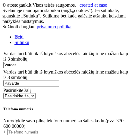
© atostogauk.lt Visos teisės saugomos.
created at ease
Svetainėje naudojami slapukai (angl.„cookies“). Jei sutinkate,
spauskite „Sutinku“. Sutikimą bet kada galėsite atšaukti keisdami
naršyklės nustatymus.
Sužinoti daugiau:
privatumo politika
Išeiti
Sutinku
Vardas turi būti tik iš lotyniškos abėcėlės raidžių ir ne mažiau kaip
iš 3 simbolių.
Vardas turi būti tik iš lotyniškos abėcėlės raidžių ir ne mažiau kaip
iš 3 simbolių.
Pasirinkite šalį
Telefono numeris
Nurodykite savo pilną telefono numerį su šalies kodu (pvz. 370
600 00000)
+