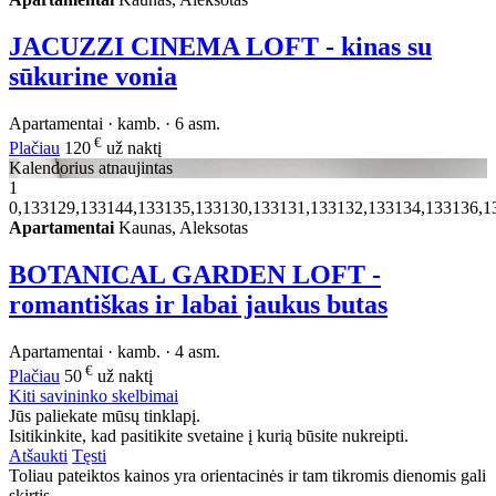
JACUZZI CINEMA LOFT - kinas su
sūkurine vonia
Apartamentai · kamb. · 6 asm.
€
Plačiau
120
už naktį
Kalendorius atnaujintas
1
0,133129,133144,133135,133130,133131,133132,133134,133136,1
Apartamentai
Kaunas, Aleksotas
BOTANICAL GARDEN LOFT -
romantiškas ir labai jaukus butas
Apartamentai · kamb. · 4 asm.
€
Plačiau
50
už naktį
Kiti savininko skelbimai
Jūs paliekate mūsų tinklapį.
Isitikinkite, kad pasitikite svetaine į kurią būsite nukreipti.
Atšaukti
Tęsti
Toliau pateiktos kainos yra orientacinės ir tam tikromis dienomis gali
skirtis.