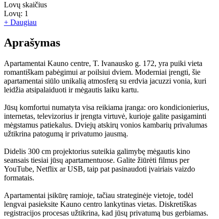
Lovų skaičius
Lovų:
1
+ Daugiau
Aprašymas
Apartamentai Kauno centre, T. Ivanausko g. 172, yra puiki vieta
romantiškam pabėgimui ar poilsiui dviem. Moderniai įrengti, šie
apartamentai siūlo unikalią atmosferą su erdvia jacuzzi vonia, kuri
leidžia atsipalaiduoti ir mėgautis laiku kartu.
Jūsų komfortui numatyta visa reikiama įranga: oro kondicionierius,
internetas, televizorius ir įrengta virtuvė, kurioje galite pasigaminti
mėgstamus patiekalus. Dviejų atskirų vonios kambarių privalumas
užtikrina patogumą ir privatumo jausmą.
Didelis 300 cm projektorius suteikia galimybę mėgautis kino
seansais tiesiai jūsų apartamentuose. Galite žiūrėti filmus per
YouTube, Netflix ar USB, taip pat pasinaudoti įvairiais vaizdo
formatais.
Apartamentai įsikūrę ramioje, tačiau strateginėje vietoje, todėl
lengvai pasieksite Kauno centro lankytinas vietas. Diskretiškas
registracijos procesas užtikrina, kad jūsų privatumą bus gerbiamas.