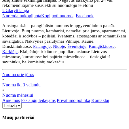
Jūsų žinutė sėkmingai išsiųsta. Negavus atsakymo per 24 val.,
rekomenduojame susisiekti su nuomotoju telefonu
Uždaryti langą
Nuoroda nukopijuota
Kopijuoti nuorodą
Facebook
Atostogauk.lt – patogi būsto nuomos ir apgyvendinimo paieška
Lietuvoje. Butų nuoma, kambariai, nameliai prie jūros, apartamentai,
kotedžai ir sodybos – poilsiui, šventėms, atostogoms ar romantiškam
savaitgaliui. Nakvynės pasiūlymai Vilniuje, Kaune,
Druskininkuose,
Palangoje
,
Nidoje
,
Šventojoje
,
Kunigiškiuose
,
Karklėje
, Klaipėdoje ir kituose populiariausiuose Lietuvos
miestuose, kurortuose bei pajūrio miesteliuose – tiesiogiai iš
savininkų, be komisinių mokesčių.
Nuoma prie jūros
•
Nuoma iki 3 valandų
•
Nuoma mėnesiui
Apie mus
Paslaugų teikėjams
Privatumo politika
Kontaktai
Mūsų partneriai