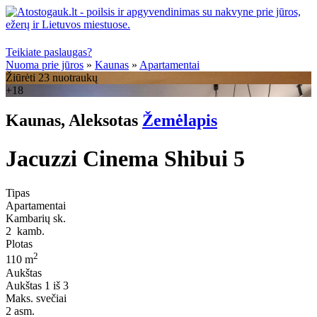
Teikiate paslaugas?
Nuoma prie jūros
»
Kaunas
»
Apartamentai
Žiūrėti 23 nuotraukų
+18
Kaunas, Aleksotas
Žemėlapis
Jacuzzi Cinema Shibui 5
Tipas
Apartamentai
Kambarių sk.
2
kamb.
Plotas
2
110 m
Aukštas
Aukštas
1 iš 3
Maks. svečiai
2
asm.