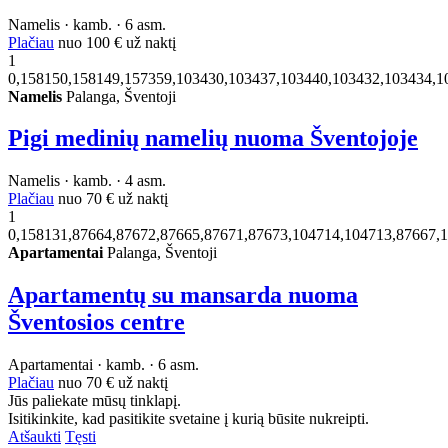
Namelis · kamb. · 6 asm.
Plačiau
nuo
100 €
už naktį
1
0,158150,158149,157359,103430,103437,103440,103432,103434,1
Namelis
Palanga, Šventoji
Pigi medinių namelių nuoma Šventojoje
Namelis · kamb. · 4 asm.
Plačiau
nuo
70 €
už naktį
1
0,158131,87664,87672,87665,87671,87673,104714,104713,87667,
Apartamentai
Palanga, Šventoji
Apartamentų su mansarda nuoma
Šventosios centre
Apartamentai · kamb. · 6 asm.
Plačiau
nuo
70 €
už naktį
Jūs paliekate mūsų tinklapį.
Isitikinkite, kad pasitikite svetaine į kurią būsite nukreipti.
Atšaukti
Tęsti