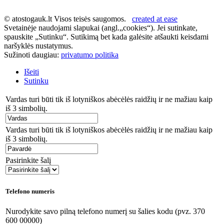
© atostogauk.lt Visos teisės saugomos.
created at ease
Svetainėje naudojami slapukai (angl.„cookies“). Jei sutinkate,
spauskite „Sutinku“. Sutikimą bet kada galėsite atšaukti keisdami
naršyklės nustatymus.
Sužinoti daugiau:
privatumo politika
Išeiti
Sutinku
Vardas turi būti tik iš lotyniškos abėcėlės raidžių ir ne mažiau kaip
iš 3 simbolių.
Vardas turi būti tik iš lotyniškos abėcėlės raidžių ir ne mažiau kaip
iš 3 simbolių.
Pasirinkite šalį
Telefono numeris
Nurodykite savo pilną telefono numerį su šalies kodu (pvz. 370
600 00000)