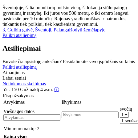
Šventojoje, šalia populiarių poilsio vietų, ši lokacija siūlo patogų
gyvenimą ir ramybę. Iki jūros vos 500 metrų, o iki centro lengvai
pasieksite per 10 minučių. Rajonas yra dinamiškas ir patrauklus,
tinkantis tiek poilsiui, tiek kasdieniam gyvenimui.
3, Gulbių gatvė, Šventoji, Palanga
Rodyti žemėlapyje
Palikti atsiliepimą
Atsiliepimai
Buvote čia apsistoję anksčiau? Pasidalinkite savo įspūdžiais su kitais
Palikti atsiliepimą
Atnaujintas
Labai seniai
Netinkamas skelbimas
55 - 150
€
už naktį 4 asm.
ⓘ
Jūsų užsakymas
Atvykimas
Išvykimas
svečių
Viešnagės datos
Minimum naktų:
2
Kaina viso: