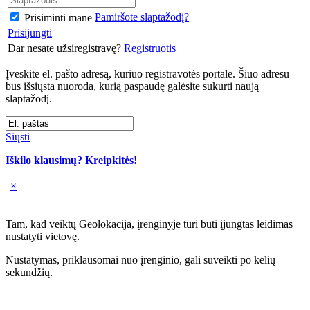
Pamiršote slaptažodį?
Prisiminti mane
Prisijungti
Dar nesate užsiregistravę?
Registruotis
Įveskite el. pašto adresą, kuriuo registravotės portale. Šiuo adresu
bus išsiųsta nuoroda, kurią paspaudę galėsite sukurti naują
slaptažodį.
Siųsti
Iškilo klausimų? Kreipkitės!
×
Tam, kad veiktų Geolokacija, įrenginyje turi būti įjungtas leidimas
nustatyti vietovę.
Nustatymas, priklausomai nuo įrenginio, gali suveikti po kelių
sekundžių.