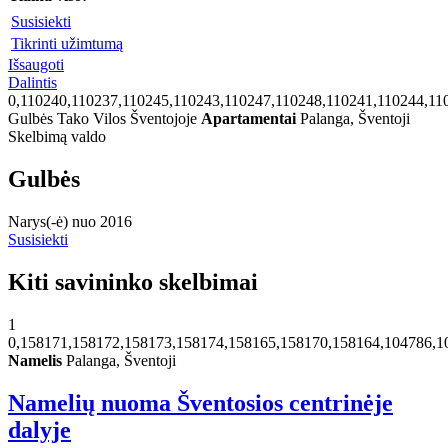
Susisiekti
Tikrinti užimtumą
Išsaugoti
Dalintis
0,110240,110237,110245,110243,110247,110248,110241,110244,11
Gulbės Tako Vilos Šventojoje
Apartamentai
Palanga, Šventoji
Skelbimą valdo
Gulbės
Narys(-ė) nuo 2016
Susisiekti
Kiti savininko skelbimai
1
0,158171,158172,158173,158174,158165,158170,158164,104786,1
Namelis
Palanga, Šventoji
Namelių nuoma Šventosios centrinėje
dalyje