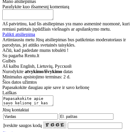
Mano atsiliepimas
Parašykite kuo išsamesnį komentarą
Aš patvirtinu, kad šis atsiliepimas yra mano asmeninė nuomonė, kuri
remiasi patirtais įspūdžiais viešnagės ar apsilankymo metu.
Palikti atsiliepimą
Artimiausiu metu Jūsų atsiliepimas bus patikrintas moderatoriaus ir
parodytas, jei atitiks svetainės taisykles.
Ačiū, kad padedate mums tobulėti !
Su pagarba Rentu.lt
Gulbės
Aš kalbu
English, Lietuvių, Русский
Nurodykite
atvykimo/išvykimo
datas
Minimalus apsistojimo terminas: 2 d.
Šios datos užimtos
Papasakokite daugiau apie save ir savo kelionę
Laiškas
Jūsų kontaktai
Įveskite saugos kodą