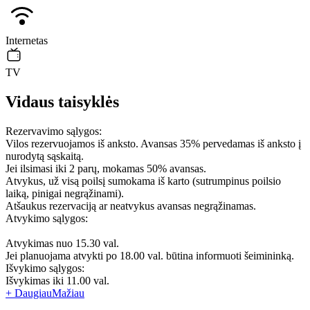
Internetas
TV
Vidaus taisyklės
Rezervavimo sąlygos:
Vilos rezervuojamos iš anksto. Avansas 35% pervedamas iš anksto į
nurodytą sąskaitą.
Jei ilsimasi iki 2 parų, mokamas 50% avansas.
Atvykus, už visą poilsį sumokama iš karto (sutrumpinus poilsio
laiką, pinigai negrąžinami).
Atšaukus rezervaciją ar neatvykus avansas negrąžinamas.
Atvykimo sąlygos:
Atvykimas nuo 15.30 val.
Jei planuojama atvykti po 18.00 val. būtina informuoti šeimininką.
Išvykimo sąlygos:
Išvykimas iki 11.00 val.
+ Daugiau
Mažiau