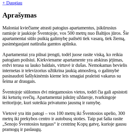
+ Daugiau
Aprašymas
Maloniai kviečiame atrasti patogius apartamentus, įsikūrusius
ramioje ir jaukioje Šventojoje, vos 500 metrų nuo Baltijos jūros. Šie
apartamentai siūlo puikią galimybę pailsėti tiek vasarą, tiek žiemą,
pasimėgaujant natūralia gamtos aplinka.
Apartamentai yra pilnai įrengti, todėl juose rasite viską, ko reikia
patogiam poilsiui. Kiekviename apartamente yra atskiras įėjimas,
erdvi terasa su lauko baldais, virtuvė ir dušas. Nemokamas bevielis
internetas ir televizorius užtikrina jaukią atmosferą, o galimybė
pasinaudoti šašlykinėmis kieme leis smagiai praleisti vakarus su
šeima ar draugais.
Šventojoje siūlomos dvi miegamosios vietos, todėl čia gali apsistoti
iki keturių svečių. Apartamentai įsikūrę uždaroje, tvarkingoje
teritorijoje, kuri suteikia privatumo jausmą ir ramybę.
Vietovė yra itin patogi – vos 100 metrų iki Šventosios upelio, 300
metrų iki prekybos centro ir autobusų stoties. Taip pat šalia rasite
„Senojo Šventosios turgaus“ ir centrinę Kopų gatvę, kurioje gausu
pramogų ir paslaugų.