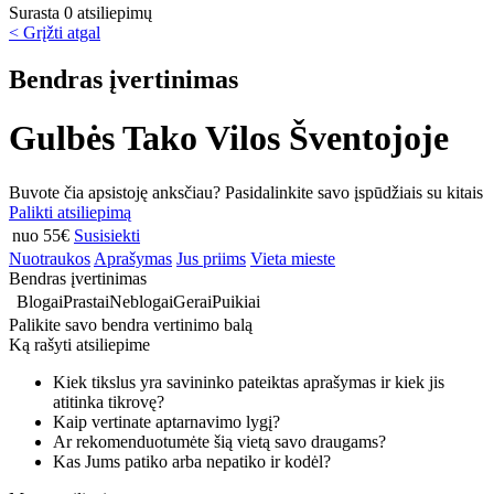
Surasta 0 atsiliepimų
< Grįžti atgal
Bendras įvertinimas
Gulbės Tako Vilos Šventojoje
Buvote čia apsistoję anksčiau? Pasidalinkite savo įspūdžiais su kitais
Palikti atsiliepimą
nuo 55€
Susisiekti
Nuotraukos
Aprašymas
Jus priims
Vieta mieste
Bendras įvertinimas
Blogai
Prastai
Neblogai
Gerai
Puikiai
Palikite savo bendra vertinimo balą
Ką rašyti atsiliepime
Kiek tikslus yra savininko pateiktas aprašymas ir kiek jis
atitinka tikrovę?
Kaip vertinate aptarnavimo lygį?
Ar rekomenduotumėte šią vietą savo draugams?
Kas Jums patiko arba nepatiko ir kodėl?