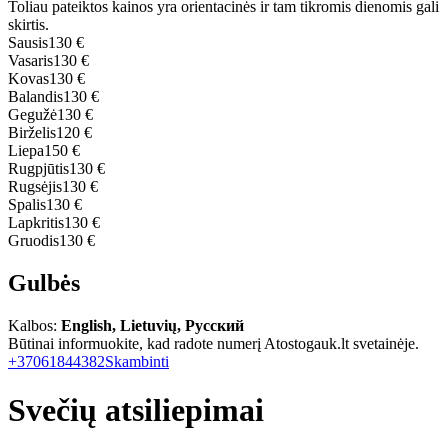
Toliau pateiktos kainos yra orientacinės ir tam tikromis dienomis gali
skirtis.
Sausis
130 €
Vasaris
130 €
Kovas
130 €
Balandis
130 €
Gegužė
130 €
Birželis
120 €
Liepa
150 €
Rugpjūtis
130 €
Rugsėjis
130 €
Spalis
130 €
Lapkritis
130 €
Gruodis
130 €
Gulbės
Kalbos:
English, Lietuvių, Русский
Būtinai informuokite, kad radote numerį Atostogauk.lt svetainėje.
+37061844382
Skambinti
Svečių atsiliepimai