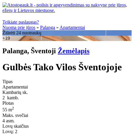
Teikiate paslaugas?
Nuoma prie jūros
»
Palanga
»
Apartamentai
Žiūrėti 24 nuotraukų
+19
Palanga, Šventoji
Žemėlapis
Gulbės Tako Vilos Šventojoje
Tipas
Apartamentai
Kambarių sk.
2
kamb.
Plotas
2
55 m
Maks. svečiai
4
asm.
Lovų skaičius
Lovų:
2