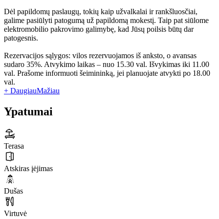
Dėl papildomų paslaugų, tokių kaip užvalkalai ir rankšluosčiai,
galime pasiūlyti patogumą už papildomą mokestį. Taip pat siūlome
elektromobilio pakrovimo galimybę, kad Jūsų poilsis būtų dar
patogesnis.
Rezervacijos sąlygos: vilos rezervuojamos iš anksto, o avansas
sudaro 35%. Atvykimo laikas – nuo 15.30 val. Išvykimas iki 11.00
val. Prašome informuoti šeimininką, jei planuojate atvykti po 18.00
val.
+ Daugiau
Mažiau
Ypatumai
Terasa
Atskiras įėjimas
Dušas
Virtuvė