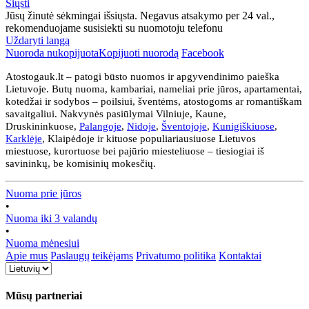
Siųsti
Jūsų žinutė sėkmingai išsiųsta. Negavus atsakymo per 24 val.,
rekomenduojame susisiekti su nuomotoju telefonu
Uždaryti langą
Nuoroda nukopijuota
Kopijuoti nuorodą
Facebook
Atostogauk.lt – patogi būsto nuomos ir apgyvendinimo paieška
Lietuvoje. Butų nuoma, kambariai, nameliai prie jūros, apartamentai,
kotedžai ir sodybos – poilsiui, šventėms, atostogoms ar romantiškam
savaitgaliui. Nakvynės pasiūlymai Vilniuje, Kaune,
Druskininkuose,
Palangoje
,
Nidoje
,
Šventojoje
,
Kunigiškiuose
,
Karklėje
, Klaipėdoje ir kituose populiariausiuose Lietuvos
miestuose, kurortuose bei pajūrio miesteliuose – tiesiogiai iš
savininkų, be komisinių mokesčių.
Nuoma prie jūros
•
Nuoma iki 3 valandų
•
Nuoma mėnesiui
Apie mus
Paslaugų teikėjams
Privatumo politika
Kontaktai
Mūsų partneriai