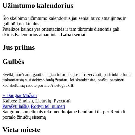
Užimtumo kalendorius
Šio skelbimo užimtumo kalendorius jau seniai buvo atnaujintas ir
gali būti neaktualus
Pateiktos kainos yra orientacinės ir tam tikromis dienomis gali
skirtis.
Kalendorius atnaujintas
Labai seniai
Jus priims
Gulbės
Sveiki, norėdami gauti daugiau informacijos ar rezervuoti, pasirinkite Jums
tinkamiausią susisiekimo būdą žemiau. Jei skambinsite, prašau paminėti,
kad skelbimą radote portale Atostogauk.lt.
+ Daugiau
Mažiau
Kalbos:
English, Lietuvių, Русский
Parašyti laišką
Rodyti tel. numerį
Saugumo sumetimais rekomenduojame bendrauti tik per Rentu.lt
portalo žinučių sistemą
Vieta mieste