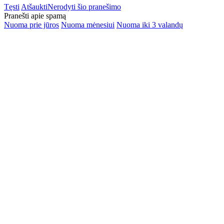
Tęsti
Atšaukti
Nerodyti šio pranešimo
Pranešti apie spamą
Nuoma prie jūros
Nuoma mėnesiui
Nuoma iki 3 valandų