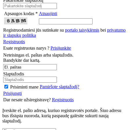
Pakartokite slaptažodį
Apsaugos kodas *
Atnaujinti
Registruodamiesi jūs sutinkate su
portalo taisyklėmis
bei
privatumo
ir slapukų politika
Registruotis
Esate registruotas narys ?
Prisijunkite
Neteisingas el. paštas arba slaptažodis.
Bandykite dar kartą.
Slaptažodis
Pamiršote slaptažodį?
Prisiminti mane
Prisijungti
Dar nesate užsiregistravę?
Registruotis
Įveskite el. pašto adresą, kuriuo registravotės portale. Šiuo adresu
bus išsiųsta nuoroda, kurią paspaudę galėsite sukurti naują
slaptažodį.