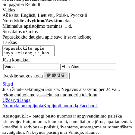
Su pagarba Rentu.lt
Vaidas
Aš kalbu
English, Lietuvių, Polski, Русский
Nurodykite
atvykimo/išvykimo
datas
Minimalus apsistojimo terminas: 1 d.
Šios datos užimtos
Papasakokite daugiau apie save ir savo kelionę
Laiškas
Jūsų kontaktai
Įveskite saugos kodą
Siųsti
Jūsų žinutė sėkmingai išsiųsta. Negavus atsakymo per 24 val.,
rekomenduojame susisiekti su nuomotoju telefonu
Uždaryti langą
Nuoroda nukopijuota
Kopijuoti nuorodą
Facebook
Atostogauk.lt – patogi būsto nuomos ir apgyvendinimo paieška
Lietuvoje. Butų nuoma, kambariai, nameliai prie jūros, apartamentai,
kotedžai ir sodybos – poilsiui, šventėms, atostogoms ar romantiškam
savaitgaliui. Nakvynės pasiūlymai Vilniuje, Kaune,