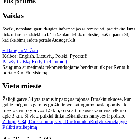
Jus priims
Vaidas
Sveiki, norėdami gauti daugiau informacijos ar rezervuoti, pasirinkite Jums
tinkamiausią susisiekimo būdą žemiau. Jei skambinsite, prašau paminėti,
kad skelbimą radote portale Atostogauk.lt.
+ Daugiau
Mažiau
Kalbos:
English, Lietuvių, Polski, Русский
Parašyti laišką
Rodyti tel. numerį
Saugumo sumetimais rekomenduojame bendrauti tik per Rentu.lt
portalo žinučių sistemą
Vieta mieste
Žalioji gatvė 34 yra ramus ir patogus rajonas Druskininkuose, kur
galite mėgautis gamtos grožiu ir sveikatingumo paslaugomis. Iki
miesto centro yra vos 1,5 km, o iki artimiausio vandens telkinio –
apie 3 km. Ši vieta puikiai tinka ieškantiems ramybės ir poilsio.
Žalioji g. 34, Druskininkų sav., Druskininkai
Rodyti žemėlapyje
Palikti atsiliepimą