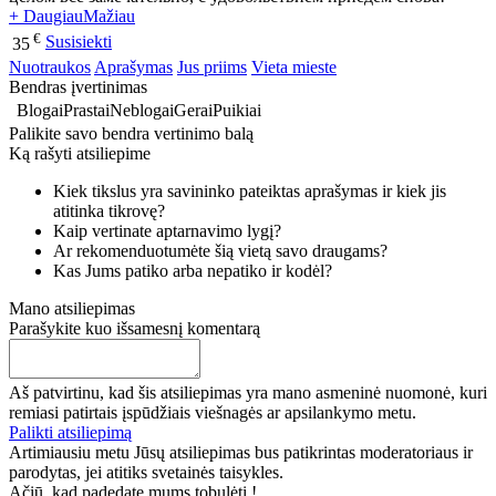
+ Daugiau
Mažiau
€
Susisiekti
35
Nuotraukos
Aprašymas
Jus priims
Vieta mieste
Bendras įvertinimas
Blogai
Prastai
Neblogai
Gerai
Puikiai
Palikite savo bendra vertinimo balą
Ką rašyti atsiliepime
Kiek tikslus yra savininko pateiktas aprašymas ir kiek jis
atitinka tikrovę?
Kaip vertinate aptarnavimo lygį?
Ar rekomenduotumėte šią vietą savo draugams?
Kas Jums patiko arba nepatiko ir kodėl?
Mano atsiliepimas
Parašykite kuo išsamesnį komentarą
Aš patvirtinu, kad šis atsiliepimas yra mano asmeninė nuomonė, kuri
remiasi patirtais įspūdžiais viešnagės ar apsilankymo metu.
Palikti atsiliepimą
Artimiausiu metu Jūsų atsiliepimas bus patikrintas moderatoriaus ir
parodytas, jei atitiks svetainės taisykles.
Ačiū, kad padedate mums tobulėti !