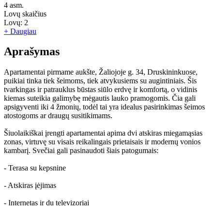
4
asm.
Lovų skaičius
Lovų:
2
+ Daugiau
Aprašymas
Apartamentai pirmame aukšte, Žaliojoje g. 34, Druskininkuose,
puikiai tinka tiek šeimoms, tiek atvykusiems su augintiniais. Šis
tvarkingas ir patrauklus būstas siūlo erdvę ir komfortą, o vidinis
kiemas suteikia galimybę mėgautis lauko pramogomis. Čia gali
apsigyventi iki 4 žmonių, todėl tai yra idealus pasirinkimas šeimos
atostogoms ar draugų susitikimams.
Šiuolaikiškai įrengti apartamentai apima dvi atskiras miegamąsias
zonas, virtuvę su visais reikalingais prietaisais ir modernų vonios
kambarį. Svečiai gali pasinaudoti šiais patogumais:
- Terasa su kepsnine
- Atskiras įėjimas
- Internetas ir du televizoriai