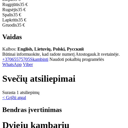
Rugpjūtis
35 €
Rugsėjis
35 €
Spalis
35 €
Lapkritis
35 €
Gruodis
35 €
Vaidas
Kalbos:
English, Lietuvių, Polski, Русский
Būtinai informuokite, kad radote numerį Atostogauk.lt svetainėje.
+37065575705
Skambinti
Naudoti pokalbių programėlės
WhatsApp
Viber
Svečių atsiliepimai
Surasta 1 atsiliepimų
< Grįžti atgal
Bendras įvertinimas
Dviejų kambarių