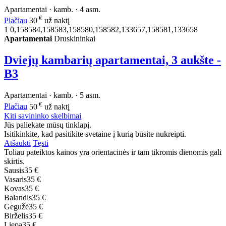
Apartamentai · kamb. · 4 asm.
€
Plačiau
30
už naktį
1
0,158584,158583,158580,158582,133657,158581,133658
Apartamentai
Druskininkai
Dviejų kambarių apartamentai, 3 aukšte -
B3
Apartamentai · kamb. · 5 asm.
€
Plačiau
50
už naktį
Kiti savininko skelbimai
Jūs paliekate mūsų tinklapį.
Isitikinkite, kad pasitikite svetaine į kurią būsite nukreipti.
Atšaukti
Tęsti
Toliau pateiktos kainos yra orientacinės ir tam tikromis dienomis gali
skirtis.
Sausis
35 €
Vasaris
35 €
Kovas
35 €
Balandis
35 €
Gegužė
35 €
Birželis
35 €
Liepa
35 €