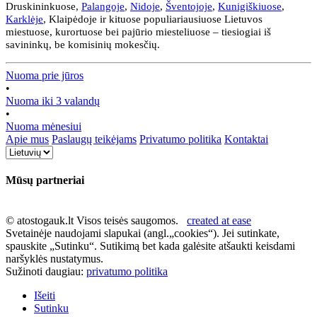
Druskininkuose,
Palangoje
,
Nidoje
,
Šventojoje
,
Kunigiškiuose
,
Karklėje
, Klaipėdoje ir kituose populiariausiuose Lietuvos
miestuose, kurortuose bei pajūrio miesteliuose – tiesiogiai iš
savininkų, be komisinių mokesčių.
Nuoma prie jūros
•
Nuoma iki 3 valandų
•
Nuoma mėnesiui
Apie mus
Paslaugų teikėjams
Privatumo politika
Kontaktai
Mūsų partneriai
© atostogauk.lt Visos teisės saugomos.
created at ease
Svetainėje naudojami slapukai (angl.„cookies“). Jei sutinkate,
spauskite „Sutinku“. Sutikimą bet kada galėsite atšaukti keisdami
naršyklės nustatymus.
Sužinoti daugiau:
privatumo politika
Išeiti
Sutinku