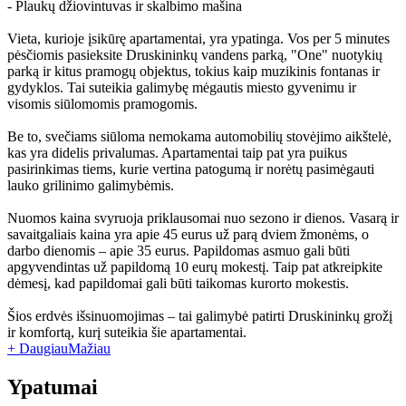
- Plaukų džiovintuvas ir skalbimo mašina
Vieta, kurioje įsikūrę apartamentai, yra ypatinga. Vos per 5 minutes
pėsčiomis pasieksite Druskininkų vandens parką, "One" nuotykių
parką ir kitus pramogų objektus, tokius kaip muzikinis fontanas ir
gydyklos. Tai suteikia galimybę mėgautis miesto gyvenimu ir
visomis siūlomomis pramogomis.
Be to, svečiams siūloma nemokama automobilių stovėjimo aikštelė,
kas yra didelis privalumas. Apartamentai taip pat yra puikus
pasirinkimas tiems, kurie vertina patogumą ir norėtų pasimėgauti
lauko grilinimo galimybėmis.
Nuomos kaina svyruoja priklausomai nuo sezono ir dienos. Vasarą ir
savaitgaliais kaina yra apie 45 eurus už parą dviem žmonėms, o
darbo dienomis – apie 35 eurus. Papildomas asmuo gali būti
apgyvendintas už papildomą 10 eurų mokestį. Taip pat atkreipkite
dėmesį, kad papildomai gali būti taikomas kurorto mokestis.
Šios erdvės išsinuomojimas – tai galimybė patirti Druskininkų grožį
ir komfortą, kurį suteikia šie apartamentai.
+ Daugiau
Mažiau
Ypatumai