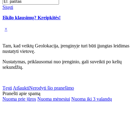
Siųsti
Iškilo klausimų? Kreipkitės!
×
Tam, kad veiktų Geolokacija, įrenginyje turi būti įjungtas leidimas
nustatyti vietovę.
Nustatymas, priklausomai nuo įrenginio, gali suveikti po kelių
sekundžių.
Tęsti
Atšaukti
Nerodyti šio pranešimo
Pranešti apie spamą
Nuoma prie jūros
Nuoma mėnesiui
Nuoma iki 3 valandų