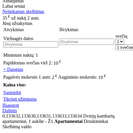
Atnaujintas
Labai seniai
Netinkamas skelbimas
€
35
už naktį 2 asm.
Jūsų užsakymas
Atvykimas
Išvykimas
svečių
Viešnagės datos
Minimum naktų:
1
€
Papildomas svečias virš 2:
10
+ Daugiau
€
€
Pagalvės mokestis 1 asm:
2
Augintinio mokestis:
10
Kaina viso:
Susisiekti
Tikrinti užimtumą
Išsaugoti
Dalintis
0,133632,133630,133631,133633,133634
Dviejų kambarių
apartamentai, 1 aukšte - Ž1
Apartamentai
Druskininkai
Skelbimą valdo