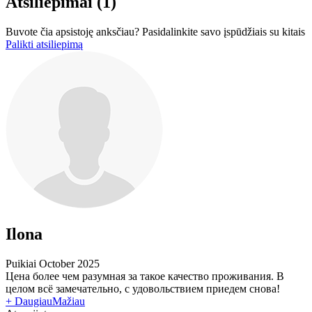
Atsiliepimai
(1)
Buvote čia apsistoję anksčiau? Pasidalinkite savo įspūdžiais su kitais
Palikti atsiliepimą
Ilona
Puikiai
October 2025
Цена более чем разумная за такое качество проживания. В
целом всё замечательно, с удовольствием приедем снова!
+ Daugiau
Mažiau