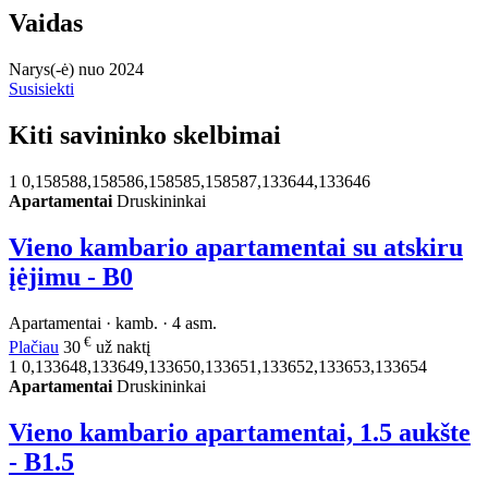
Vaidas
Narys(-ė) nuo 2024
Susisiekti
Kiti savininko skelbimai
1
0,158588,158586,158585,158587,133644,133646
Apartamentai
Druskininkai
Vieno kambario apartamentai su atskiru
įėjimu - B0
Apartamentai · kamb. · 4 asm.
€
Plačiau
30
už naktį
1
0,133648,133649,133650,133651,133652,133653,133654
Apartamentai
Druskininkai
Vieno kambario apartamentai, 1.5 aukšte
- B1.5