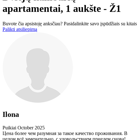
apartamentai, 1 aukšte - Ž1
Buvote čia apsistoję anksčiau? Pasidalinkite savo įspūdžiais su kitais
Palikti atsiliepimą
Ilona
Puikiai
October 2025
Цена более чем разумная за такое качество проживания. В
целом всё замечательно, с удовольствием приедем снова!