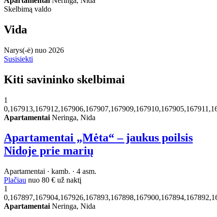
Apartamentai
Neringa, Nida
Skelbimą valdo
Vida
Narys(-ė) nuo 2026
Susisiekti
Kiti savininko skelbimai
1
0,167913,167912,167906,167907,167909,167910,167905,167911,1
Apartamentai
Neringa, Nida
Apartamentai „Mėta“ – jaukus poilsis
Nidoje prie marių
Apartamentai · kamb. · 4 asm.
Plačiau
nuo
80 €
už naktį
1
0,167897,167904,167926,167893,167898,167900,167894,167892,1
Apartamentai
Neringa, Nida