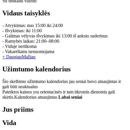
Su unikaliu vaizdu
Vidaus taisyklės
- Atvykimas: nuo 15:00 iki 24:00
- Išvykimas: iki 11:00
- Galimas vėlyvas išvykimas iki 13:00 iš anksto suderinus
- Ramybės laikas: 21:00–08:00
- Viduje nerūkoma
- Vakarėliams nenuomojama
+ Daugiau
Mažiau
Užimtumo kalendorius
Šio skelbimo užimtumo kalendorius jau seniai buvo atnaujintas ir
gali būti neaktualus
Pateiktos kainos yra orientacinės ir tam tikromis dienomis gali
skirtis.
Kalendorius atnaujintas
Labai seniai
Jus priims
Vida