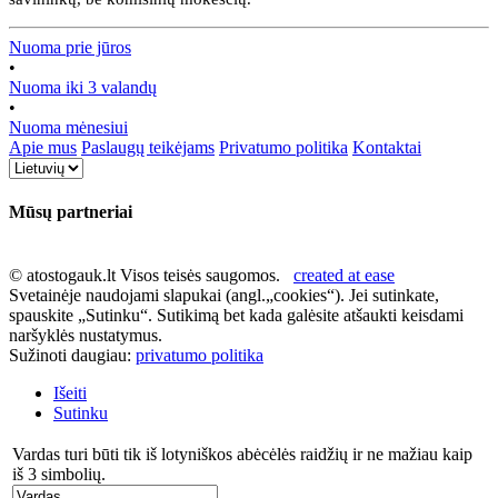
Nuoma prie jūros
•
Nuoma iki 3 valandų
•
Nuoma mėnesiui
Apie mus
Paslaugų teikėjams
Privatumo politika
Kontaktai
Mūsų partneriai
© atostogauk.lt Visos teisės saugomos.
created at ease
Svetainėje naudojami slapukai (angl.„cookies“). Jei sutinkate,
spauskite „Sutinku“. Sutikimą bet kada galėsite atšaukti keisdami
naršyklės nustatymus.
Sužinoti daugiau:
privatumo politika
Išeiti
Sutinku
Vardas turi būti tik iš lotyniškos abėcėlės raidžių ir ne mažiau kaip
iš 3 simbolių.