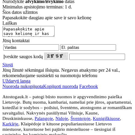
Nurodykite
atvykimo/išvykimo
datas
Minimalus apsistojimo terminas: 1 d.
Šios datos užimtos
Papasakokite daugiau apie save ir savo kelionę
Laiškas
Jūsų kontaktai
Įveskite saugos kodą
Siųsti
Jūsų žinutė sėkmingai išsiųsta. Negavus atsakymo per 24 val.,
rekomenduojame susisiekti su nuomotoju telefonu
Uždaryti langą
Nuoroda nukopijuota
Kopijuoti nuorodą
Facebook
Atostogauk.lt – patogi būsto nuomos ir apgyvendinimo paieška
Lietuvoje. Butų nuoma, kambariai, nameliai prie jūros, apartamentai,
kotedžai ir sodybos – poilsiui, šventėms, atostogoms ar romantiškam
savaitgaliui. Nakvynės pasiūlymai Vilniuje, Kaune,
Druskininkuose,
Palangoje
,
Nidoje
,
Šventojoje
,
Kunigiškiuose
,
Karklėje
, Klaipėdoje ir kituose populiariausiuose Lietuvos
miestuose, kurortuose bei pajūrio miesteliuose – tiesiogiai iš
savininkų, be komisinių mokesčių.