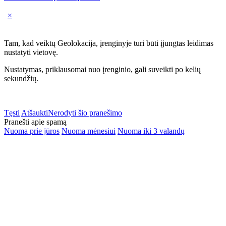
×
Tam, kad veiktų Geolokacija, įrenginyje turi būti įjungtas leidimas
nustatyti vietovę.
Nustatymas, priklausomai nuo įrenginio, gali suveikti po kelių
sekundžių.
Tęsti
Atšaukti
Nerodyti šio pranešimo
Pranešti apie spamą
Nuoma prie jūros
Nuoma mėnesiui
Nuoma iki 3 valandų