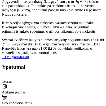
Apgyvendinimas yra draugiškas gyvūnams, o mažų vaikų šeimos
taip pat laukiamos. Tai puikus pasirinkimas tiems, kurie vertina
ramybę ir jaukumą, norintiems pabėgti nuo kasdienybės ir pasinerti į
Nidos atmosferą.
Rezervacijos sąlygos yra lanksčios: vasaros sezonu minimalus
laikotarpis yra 4 paros, kitu metų laiku – 1 para. Augintiniai
priimami iš anksto suderinus, o už juos taikomas 30 € mokestis.
Svečiai kviečiami laikytis nuomos taisyklių: atvykimas nuo 15:00 iki
24:00, išvykimas iki 11:00, o galimas vėlyvas išvykimas iki 13:00.
Ramybės laikas yra nuo 21:00 iki 08:00, viduje nerūkoma, o
vakarėliams patalpos nenuomojamos.
+ Daugiau
Mažiau
Ypatumai
Terasa
Atskiras įėjimas
Oro kondicionierius