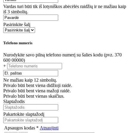
Vardas turi būti tik iš lotyniškos abėcėlės raidžių ir ne mažiau kaip
iš 3 simbolių.
Pasirinkite šalį
Telefono numeris
Nurodykite savo pilną telefono numerį su šalies kodu (pvz. 370
600 00000)
+
Ne mažiau kaip 12 simbolių.
Privalo būti bent viena didžioji raidė.
Privalo būti bent viena mažoji raidė.
Privalo būti bent vienas skaičius.
Slaptažodis
Pakartokite slaptažodį
Apsaugos kodas *
Atnaujinti