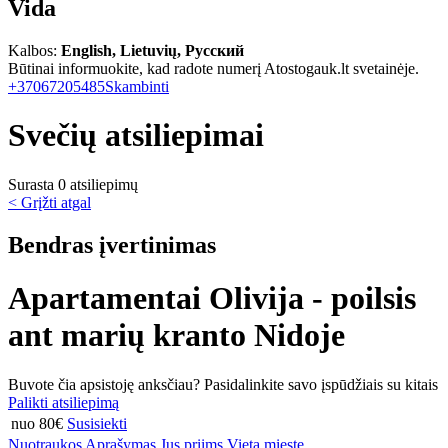
Vida
Kalbos:
English, Lietuvių, Русский
Būtinai informuokite, kad radote numerį Atostogauk.lt svetainėje.
+37067205485
Skambinti
Svečių atsiliepimai
Surasta 0 atsiliepimų
< Grįžti atgal
Bendras įvertinimas
Apartamentai Olivija - poilsis
ant marių kranto Nidoje
Buvote čia apsistoję anksčiau? Pasidalinkite savo įspūdžiais su kitais
Palikti atsiliepimą
nuo 80€
Susisiekti
Nuotraukos
Aprašymas
Jus priims
Vieta mieste