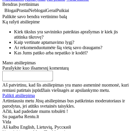
Bendras įvertinimas
Blogai
Prastai
Neblogai
Gerai
Puikiai
Palikite savo bendra vertinimo balą
Ką rašyti atsiliepime
Kiek tikslus yra savininko pateiktas aprašymas ir kiek jis
atitinka tikrovę?
Kaip vertinate aptarnavimo lygį?
Ar rekomenduotumėte šią vietą savo draugams?
Kas Jums patiko arba nepatiko ir kodėl?
Mano atsiliepimas
Parašykite kuo išsamesnį komentarą
Aš patvirtinu, kad šis atsiliepimas yra mano asmeninė nuomonė, kuri
remiasi patirtais įspūdžiais viešnagės ar apsilankymo metu.
Palikti atsiliepimą
Artimiausiu metu Jūsų atsiliepimas bus patikrintas moderatoriaus ir
parodytas, jei atitiks svetainės taisykles.
Ačiū, kad padedate mums tobulėti !
Su pagarba Rentu.lt
Vida
Aš kalbu
English, Lietuvių, Русский