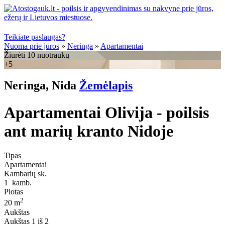
Teikiate paslaugas?
Nuoma prie jūros
»
Neringa
»
Apartamentai
Žiūrėti 10 nuotraukų
+5
Neringa, Nida
Žemėlapis
Apartamentai Olivija - poilsis
ant marių kranto Nidoje
Tipas
Apartamentai
Kambarių sk.
1
kamb.
Plotas
2
20 m
Aukštas
Aukštas
1 iš 2