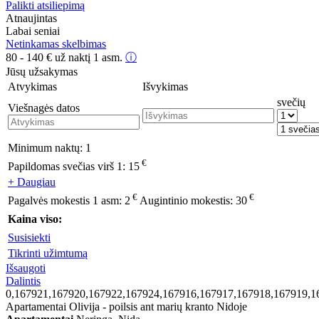
Palikti atsiliepimą
Atnaujintas
Labai seniai
Netinkamas skelbimas
80 - 140
€
už naktį 1 asm.
ⓘ
Jūsų užsakymas
Atvykimas
Išvykimas
svečių
Viešnagės datos
Minimum naktų:
1
€
Papildomas svečias virš 1:
15
+ Daugiau
€
€
Pagalvės mokestis 1 asm:
2
Augintinio mokestis:
30
Kaina viso:
Susisiekti
Tikrinti užimtumą
Išsaugoti
Dalintis
0,167921,167920,167922,167924,167916,167917,167918,167919,1
Apartamentai Olivija - poilsis ant marių kranto Nidoje