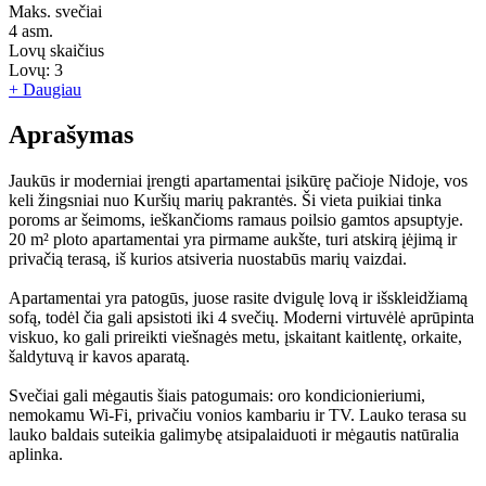
Maks. svečiai
4
asm.
Lovų skaičius
Lovų:
3
+ Daugiau
Aprašymas
Jaukūs ir moderniai įrengti apartamentai įsikūrę pačioje Nidoje, vos
keli žingsniai nuo Kuršių marių pakrantės. Ši vieta puikiai tinka
poroms ar šeimoms, ieškančioms ramaus poilsio gamtos apsuptyje.
20 m² ploto apartamentai yra pirmame aukšte, turi atskirą įėjimą ir
privačią terasą, iš kurios atsiveria nuostabūs marių vaizdai.
Apartamentai yra patogūs, juose rasite dvigulę lovą ir išskleidžiamą
sofą, todėl čia gali apsistoti iki 4 svečių. Moderni virtuvėlė aprūpinta
viskuo, ko gali prireikti viešnagės metu, įskaitant kaitlentę, orkaite,
šaldytuvą ir kavos aparatą.
Svečiai gali mėgautis šiais patogumais: oro kondicionieriumi,
nemokamu Wi-Fi, privačiu vonios kambariu ir TV. Lauko terasa su
lauko baldais suteikia galimybę atsipalaiduoti ir mėgautis natūralia
aplinka.