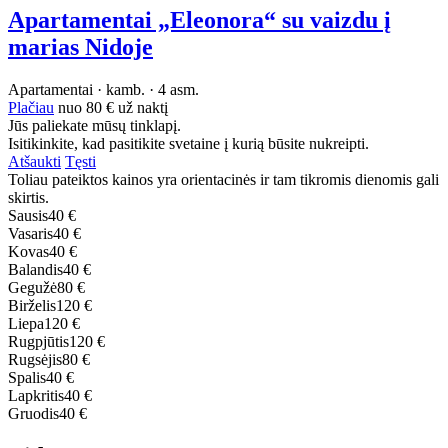
Apartamentai „Eleonora“ su vaizdu į
marias Nidoje
Apartamentai · kamb. · 4 asm.
Plačiau
nuo
80 €
už naktį
Jūs paliekate mūsų tinklapį.
Isitikinkite, kad pasitikite svetaine į kurią būsite nukreipti.
Atšaukti
Tęsti
Toliau pateiktos kainos yra orientacinės ir tam tikromis dienomis gali
skirtis.
Sausis
40 €
Vasaris
40 €
Kovas
40 €
Balandis
40 €
Gegužė
80 €
Birželis
120 €
Liepa
120 €
Rugpjūtis
120 €
Rugsėjis
80 €
Spalis
40 €
Lapkritis
40 €
Gruodis
40 €