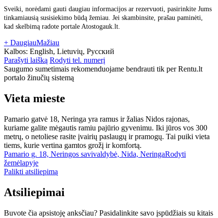
Sveiki, norėdami gauti daugiau informacijos ar rezervuoti, pasirinkite Jums
tinkamiausią susisiekimo būdą žemiau. Jei skambinsite, prašau paminėti,
kad skelbimą radote portale Atostogauk.lt.
+ Daugiau
Mažiau
Kalbos:
English, Lietuvių, Русский
Parašyti laišką
Rodyti tel. numerį
Saugumo sumetimais rekomenduojame bendrauti tik per Rentu.lt
portalo žinučių sistemą
Vieta mieste
Pamario gatvė 18, Neringa yra ramus ir žalias Nidos rajonas,
kuriame galite mėgautis ramiu pajūrio gyvenimu. Iki jūros vos 300
metrų, o netoliese rasite įvairių paslaugų ir pramogų. Tai puiki vieta
tiems, kurie vertina gamtos grožį ir komfortą.
Pamario g. 18, Neringos savivaldybė, Nida, Neringa
Rodyti
žemėlapyje
Palikti atsiliepimą
Atsiliepimai
Buvote čia apsistoję anksčiau? Pasidalinkite savo įspūdžiais su kitais