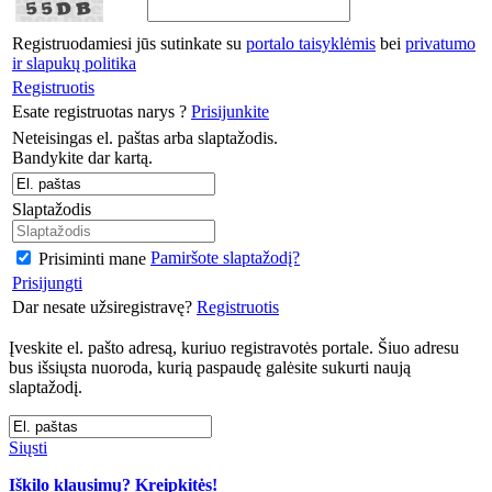
Registruodamiesi jūs sutinkate su
portalo taisyklėmis
bei
privatumo
ir slapukų politika
Registruotis
Esate registruotas narys ?
Prisijunkite
Neteisingas el. paštas arba slaptažodis.
Bandykite dar kartą.
Slaptažodis
Pamiršote slaptažodį?
Prisiminti mane
Prisijungti
Dar nesate užsiregistravę?
Registruotis
Įveskite el. pašto adresą, kuriuo registravotės portale. Šiuo adresu
bus išsiųsta nuoroda, kurią paspaudę galėsite sukurti naują
slaptažodį.
Siųsti
Iškilo klausimų? Kreipkitės!