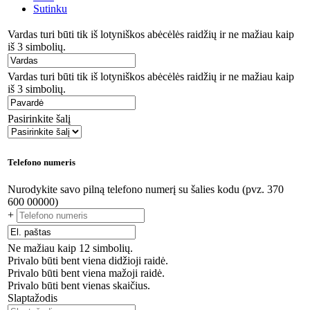
Sutinku
Vardas turi būti tik iš lotyniškos abėcėlės raidžių ir ne mažiau kaip
iš 3 simbolių.
Vardas turi būti tik iš lotyniškos abėcėlės raidžių ir ne mažiau kaip
iš 3 simbolių.
Pasirinkite šalį
Telefono numeris
Nurodykite savo pilną telefono numerį su šalies kodu (pvz. 370
600 00000)
+
Ne mažiau kaip 12 simbolių.
Privalo būti bent viena didžioji raidė.
Privalo būti bent viena mažoji raidė.
Privalo būti bent vienas skaičius.
Slaptažodis