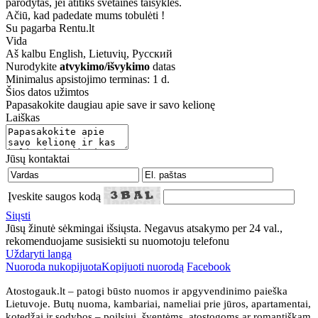
parodytas, jei atitiks svetainės taisykles.
Ačiū, kad padedate mums tobulėti !
Su pagarba Rentu.lt
Vida
Aš kalbu
English, Lietuvių, Русский
Nurodykite
atvykimo/išvykimo
datas
Minimalus apsistojimo terminas: 1 d.
Šios datos užimtos
Papasakokite daugiau apie save ir savo kelionę
Laiškas
Jūsų kontaktai
Įveskite saugos kodą
Siųsti
Jūsų žinutė sėkmingai išsiųsta. Negavus atsakymo per 24 val.,
rekomenduojame susisiekti su nuomotoju telefonu
Uždaryti langą
Nuoroda nukopijuota
Kopijuoti nuorodą
Facebook
Atostogauk.lt – patogi būsto nuomos ir apgyvendinimo paieška
Lietuvoje. Butų nuoma, kambariai, nameliai prie jūros, apartamentai,
kotedžai ir sodybos – poilsiui, šventėms, atostogoms ar romantiškam