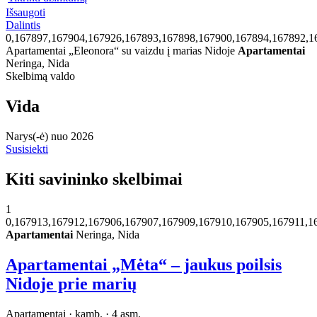
Išsaugoti
Dalintis
0,167897,167904,167926,167893,167898,167900,167894,167892,1
Apartamentai „Eleonora“ su vaizdu į marias Nidoje
Apartamentai
Neringa, Nida
Skelbimą valdo
Vida
Narys(-ė) nuo 2026
Susisiekti
Kiti savininko skelbimai
1
0,167913,167912,167906,167907,167909,167910,167905,167911,1
Apartamentai
Neringa, Nida
Apartamentai „Mėta“ – jaukus poilsis
Nidoje prie marių
Apartamentai · kamb. · 4 asm.