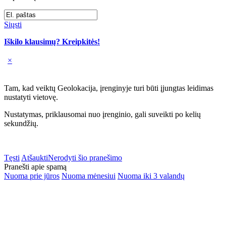
Siųsti
Iškilo klausimų? Kreipkitės!
×
Tam, kad veiktų Geolokacija, įrenginyje turi būti įjungtas leidimas
nustatyti vietovę.
Nustatymas, priklausomai nuo įrenginio, gali suveikti po kelių
sekundžių.
Tęsti
Atšaukti
Nerodyti šio pranešimo
Pranešti apie spamą
Nuoma prie jūros
Nuoma mėnesiui
Nuoma iki 3 valandų