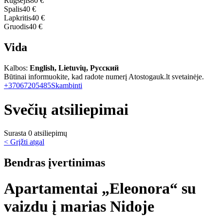
Rugsėjis
80 €
Spalis
40 €
Lapkritis
40 €
Gruodis
40 €
Vida
Kalbos:
English, Lietuvių, Русский
Būtinai informuokite, kad radote numerį Atostogauk.lt svetainėje.
+37067205485
Skambinti
Svečių atsiliepimai
Surasta 0 atsiliepimų
< Grįžti atgal
Bendras įvertinimas
Apartamentai „Eleonora“ su
vaizdu į marias Nidoje