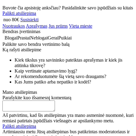
Buvote čia apsistoję anksčiau? Pasidalinkite savo įspūdžiais su kitais
Palikti atsiliepimą
nuo 80€
Susisiekti
Nuotraukos
Aprašymas
Jus priims
Vieta mieste
Bendras įvertinimas
Blogai
Prastai
Neblogai
Gerai
Puikiai
Palikite savo bendra vertinimo balą
Ką rašyti atsiliepime
Kiek tikslus yra savininko pateiktas aprašymas ir kiek jis
atitinka tikrovę?
Kaip vertinate aptarnavimo lygį?
Ar rekomenduotumėte šią vietą savo draugams?
Kas Jums patiko arba nepatiko ir kodėl?
Mano atsiliepimas
Parašykite kuo išsamesnį komentarą
Aš patvirtinu, kad šis atsiliepimas yra mano asmeninė nuomonė, kuri
remiasi patirtais įspūdžiais viešnagės ar apsilankymo metu.
Palikti atsiliepimą
Artimiausiu metu Jūsų atsiliepimas bus patikrintas moderatoriaus ir