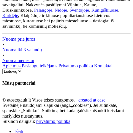
savaitgaliui. Nakvynės pasiūlymai Vilniuje, Kaune,
Druskininkuose,
Palangoje
,
Nidoje
,
Šventojoje
,
Kunigiškiuose
,
Karklėje
, Klaipėdoje ir kituose populiariausiuose Lietuvos
miestuose, kurortuose bei pajūrio miesteliuose – tiesiogiai iš
savininkų, be komisinių mokesčių.
Nuoma prie jūros
•
Nuoma iki 3 valandų
•
Nuoma mėnesiui
Apie mus
Paslaugų teikėjams
Privatumo politika
Kontaktai
Mūsų partneriai
© atostogauk.lt Visos teisės saugomos.
created at ease
Svetainėje naudojami slapukai (angl.„cookies“). Jei sutinkate,
spauskite „Sutinku“. Sutikimą bet kada galėsite atšaukti keisdami
naršyklės nustatymus.
Sužinoti daugiau:
privatumo politika
Išeiti