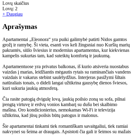
Lovų skaičius
Lovų:
2
+ Daugiau
Aprašymas
Apartamentai „Eleonora“ yra puiki galimybė patirti Nidos gamtos
grožį ir ramybę. Ši vieta, esanti vos keli žingsniai nuo Kuršių marių
pakrantės, siūlo šviesius ir modernius apartamentus, kur kiekvienas
kampelis sukurtas tam, kad suteiktų komfortą ir jaukumą.
Apartamentuose yra privatus balkonas, iš kurio atsiveria nuostabus
vaizdas į marias, leidžiantis mėgautis rytais su raminančiais vandens
vaizdais ir vakarus stebint saulėlydžius. Interjeras pasižymi šiltais
natūraliais tonais, o dideli langai užtikrina gausybę dienos šviesos,
kuri sukuria jaukią atmosferą.
Čia rasite patogią dvigulę lovą, jaukią poilsio zoną su sofa, pilnai
įrengtą virtuvę ir erdvų vonios kambarį su dušu bei skalbimo
mašina. Oro kondicionierius, nemokamas Wi-Fi ir televizija
užtikrina, kad jūsų poilsis būtų patogus ir malonus.
Šie apartamentai tinkami tiek romantiškam savaitgaliui, tiek ramiai
nakvynei su šeima ar draugais. Apsistoti čia gali ir šeimos su mažais