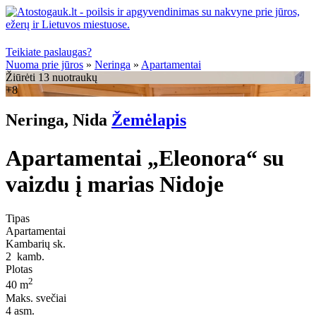
Teikiate paslaugas?
Nuoma prie jūros
»
Neringa
»
Apartamentai
Žiūrėti 13 nuotraukų
+8
Neringa, Nida
Žemėlapis
Apartamentai „Eleonora“ su
vaizdu į marias Nidoje
Tipas
Apartamentai
Kambarių sk.
2
kamb.
Plotas
2
40 m
Maks. svečiai
4
asm.