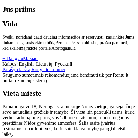
Jus priims
Vida
Sveiki, norėdami gauti daugiau informacijos ar rezervuoti, pasirinkite Jums
tinkamiausią susisiekimo būdą žemiau. Jei skambinsite, prašau paminėti,
kad skelbimą radote portale Atostogauk.lt.
+ Daugiau
Mažiau
Kalbos:
English, Lietuvių, Русский
Parašyti laišką
Rodyti tel. numerį
Saugumo sumetimais rekomenduojame bendrauti tik per Rentu.lt
portalo žinučių sistemą
Vieta mieste
Pamario gatvė 18, Neringa, yra puikioje Nidos vietoje, garsėjančioje
savo natūraliais grožiais ir ramybe. Ši vieta itin patraukli tiems, kurie
vertina artumą prie jūros, vos 500 metrų atstumu, ir nori mėgautis
prestižinės Nidos gyvenimo atmosfera. Šalia rasite įvairius
restoranus ir parduotuves, kurie suteikia galimybę patogiai leisti
laiką.