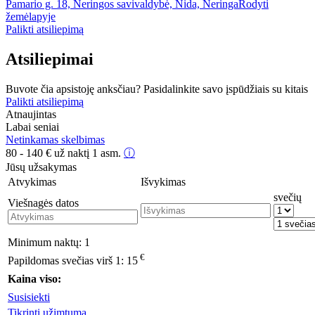
Pamario g. 18, Neringos savivaldybė, Nida, Neringa
Rodyti
žemėlapyje
Palikti atsiliepimą
Atsiliepimai
Buvote čia apsistoję anksčiau? Pasidalinkite savo įspūdžiais su kitais
Palikti atsiliepimą
Atnaujintas
Labai seniai
Netinkamas skelbimas
80 - 140
€
už naktį 1 asm.
ⓘ
Jūsų užsakymas
Atvykimas
Išvykimas
svečių
Viešnagės datos
Minimum naktų:
1
€
Papildomas svečias virš 1:
15
Kaina viso:
Susisiekti
Tikrinti užimtumą