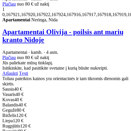
Plačiau
nuo
80 €
už naktį
1
0,167921,167920,167922,167924,167916,167917,167918,167919,1
Apartamentai
Neringa, Nida
Apartamentai Olivija - poilsis ant marių
kranto Nidoje
Apartamentai · kamb. · 4 asm.
Plačiau
nuo
80 €
už naktį
Jūs paliekate mūsų tinklapį.
Isitikinkite, kad pasitikite svetaine į kurią būsite nukreipti.
Atšaukti
Tęsti
Toliau pateiktos kainos yra orientacinės ir tam tikromis dienomis gali
skirtis.
Sausis
40 €
Vasaris
40 €
Kovas
40 €
Balandis
40 €
Gegužė
80 €
Birželis
120 €
Liepa
120 €
Rugpjūtis
120 €