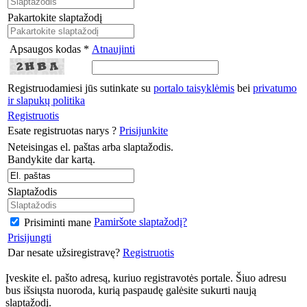
Pakartokite slaptažodį
Apsaugos kodas *
Atnaujinti
Registruodamiesi jūs sutinkate su
portalo taisyklėmis
bei
privatumo
ir slapukų politika
Registruotis
Esate registruotas narys ?
Prisijunkite
Neteisingas el. paštas arba slaptažodis.
Bandykite dar kartą.
Slaptažodis
Pamiršote slaptažodį?
Prisiminti mane
Prisijungti
Dar nesate užsiregistravę?
Registruotis
Įveskite el. pašto adresą, kuriuo registravotės portale. Šiuo adresu
bus išsiųsta nuoroda, kurią paspaudę galėsite sukurti naują
slaptažodį.