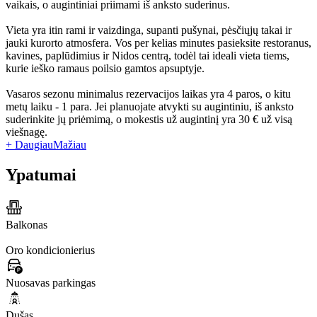
vaikais, o augintiniai priimami iš anksto suderinus.
Vieta yra itin rami ir vaizdinga, supanti pušynai, pėsčiųjų takai ir
jauki kurorto atmosfera. Vos per kelias minutes pasieksite restoranus,
kavines, paplūdimius ir Nidos centrą, todėl tai ideali vieta tiems,
kurie ieško ramaus poilsio gamtos apsuptyje.
Vasaros sezonu minimalus rezervacijos laikas yra 4 paros, o kitu
metų laiku - 1 para. Jei planuojate atvykti su augintiniu, iš anksto
suderinkite jų priėmimą, o mokestis už augintinį yra 30 € už visą
viešnagę.
+ Daugiau
Mažiau
Ypatumai
Balkonas
Oro kondicionierius
Nuosavas parkingas
Dušas