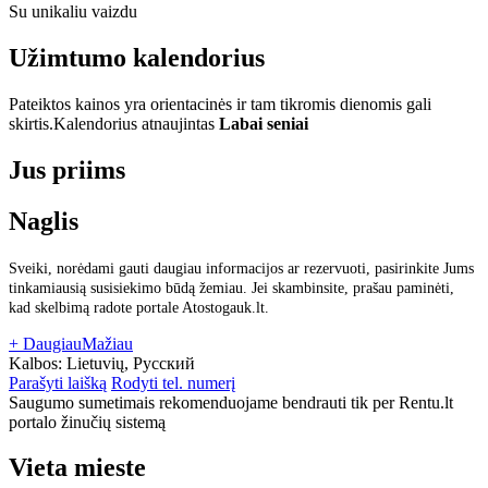
Su unikaliu vaizdu
Užimtumo kalendorius
Pateiktos kainos yra orientacinės ir tam tikromis dienomis gali
skirtis.
Kalendorius atnaujintas
Labai seniai
Jus priims
Naglis
Sveiki, norėdami gauti daugiau informacijos ar rezervuoti, pasirinkite Jums
tinkamiausią susisiekimo būdą žemiau. Jei skambinsite, prašau paminėti,
kad skelbimą radote portale Atostogauk.lt.
+ Daugiau
Mažiau
Kalbos:
Lietuvių, Русский
Parašyti laišką
Rodyti tel. numerį
Saugumo sumetimais rekomenduojame bendrauti tik per Rentu.lt
portalo žinučių sistemą
Vieta mieste