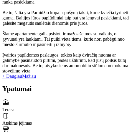
ranka pasiekiama.
Be to, šalia yra Parnidžio kopa ir pušynų takai, kurie kviečia tyrinėti
gamtą. Baltijos jūros paplūdimiai taip pat yra lengvai pasiekiami, tad
galėsite mėgautis saulėtais dienomis prie jūros.
Šiame apartamente gali apsistoti ir mažos šeimos su vaikais, o
gyvūnai yra laukiami. Tai puiki vieta tiems, kurie nori pabėgti nuo
miesto šurmulio ir pasinerti į ramybę.
Įvairios papildomos paslaugos, tokios kaip dviračių nuoma ar
galimybė pasinaudoti pirtimi, padės užtikrinti, kad jūsų poilsis būtų
dar malonesnis. Be to, atvykusiems automobiliu siūloma nemokama
stovėjimo vieta.
+ Daugiau
Mažiau
Ypatumai
Terasa
Atskiras įėjimas