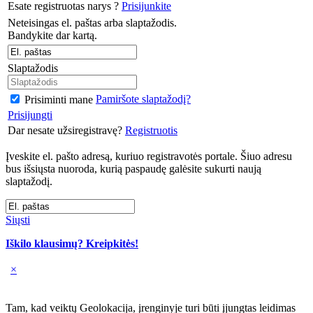
Esate registruotas narys ?
Prisijunkite
Neteisingas el. paštas arba slaptažodis.
Bandykite dar kartą.
Slaptažodis
Pamiršote slaptažodį?
Prisiminti mane
Prisijungti
Dar nesate užsiregistravę?
Registruotis
Įveskite el. pašto adresą, kuriuo registravotės portale. Šiuo adresu
bus išsiųsta nuoroda, kurią paspaudę galėsite sukurti naują
slaptažodį.
Siųsti
Iškilo klausimų? Kreipkitės!
×
Tam, kad veiktų Geolokacija, įrenginyje turi būti įjungtas leidimas