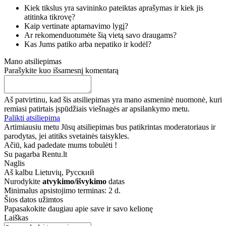
Kiek tikslus yra savininko pateiktas aprašymas ir kiek jis
atitinka tikrovę?
Kaip vertinate aptarnavimo lygį?
Ar rekomenduotumėte šią vietą savo draugams?
Kas Jums patiko arba nepatiko ir kodėl?
Mano atsiliepimas
Parašykite kuo išsamesnį komentarą
Aš patvirtinu, kad šis atsiliepimas yra mano asmeninė nuomonė, kuri
remiasi patirtais įspūdžiais viešnagės ar apsilankymo metu.
Palikti atsiliepimą
Artimiausiu metu Jūsų atsiliepimas bus patikrintas moderatoriaus ir
parodytas, jei atitiks svetainės taisykles.
Ačiū, kad padedate mums tobulėti !
Su pagarba Rentu.lt
Naglis
Aš kalbu
Lietuvių, Русский
Nurodykite
atvykimo/išvykimo
datas
Minimalus apsistojimo terminas: 2 d.
Šios datos užimtos
Papasakokite daugiau apie save ir savo kelionę
Laiškas