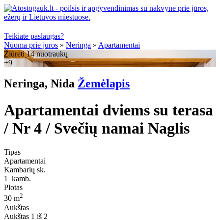
Teikiate paslaugas?
Nuoma prie jūros
»
Neringa
»
Apartamentai
Žiūrėti 14 nuotraukų
+9
Neringa, Nida
Žemėlapis
Apartamentai dviems su terasa
/ Nr 4 / Svečių namai Naglis
Tipas
Apartamentai
Kambarių sk.
1
kamb.
Plotas
2
30 m
Aukštas
Aukštas
1 iš 2