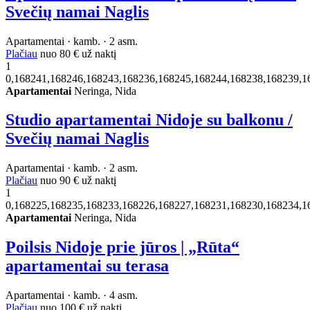
Svečių namai Naglis
Apartamentai · kamb. · 2 asm.
Plačiau
nuo
80 €
už naktį
1
0,168241,168246,168243,168236,168245,168244,168238,168239,1
Apartamentai
Neringa, Nida
Studio apartamentai Nidoje su balkonu /
Svečių namai Naglis
Apartamentai · kamb. · 2 asm.
Plačiau
nuo
90 €
už naktį
1
0,168225,168235,168233,168226,168227,168231,168230,168234,1
Apartamentai
Neringa, Nida
Poilsis Nidoje prie jūros | „Rūta“
apartamentai su terasa
Apartamentai · kamb. · 4 asm.
Plačiau
nuo
100 €
už naktį