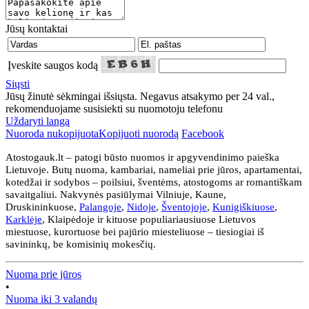
Jūsų kontaktai
Įveskite saugos kodą
Siųsti
Jūsų žinutė sėkmingai išsiųsta. Negavus atsakymo per 24 val.,
rekomenduojame susisiekti su nuomotoju telefonu
Uždaryti langą
Nuoroda nukopijuota
Kopijuoti nuorodą
Facebook
Atostogauk.lt – patogi būsto nuomos ir apgyvendinimo paieška
Lietuvoje. Butų nuoma, kambariai, nameliai prie jūros, apartamentai,
kotedžai ir sodybos – poilsiui, šventėms, atostogoms ar romantiškam
savaitgaliui. Nakvynės pasiūlymai Vilniuje, Kaune,
Druskininkuose,
Palangoje
,
Nidoje
,
Šventojoje
,
Kunigiškiuose
,
Karklėje
, Klaipėdoje ir kituose populiariausiuose Lietuvos
miestuose, kurortuose bei pajūrio miesteliuose – tiesiogiai iš
savininkų, be komisinių mokesčių.
Nuoma prie jūros
•
Nuoma iki 3 valandų