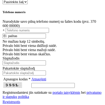
Telefono numeris
Nurodykite savo pilną telefono numerį su šalies kodu (pvz. 370
600 00000)
+
Ne mažiau kaip 12 simbolių.
Privalo būti bent viena didžioji raidė.
Privalo būti bent viena mažoji raidė.
Privalo būti bent vienas skaičius.
Slaptažodis
Pakartokite slaptažodį
Apsaugos kodas *
Atnaujinti
Registruodamiesi jūs sutinkate su
portalo taisyklėmis
bei
privatumo
ir slapukų politika
Registruotis