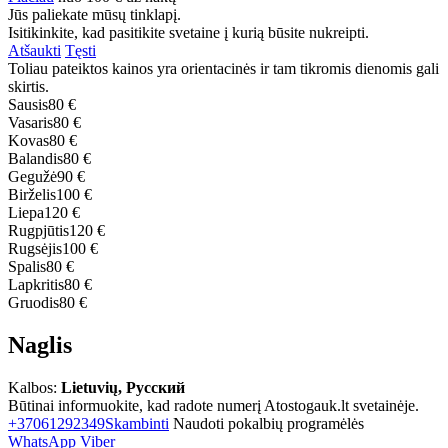
Jūs paliekate mūsų tinklapį.
Isitikinkite, kad pasitikite svetaine į kurią būsite nukreipti.
Atšaukti
Tęsti
Toliau pateiktos kainos yra orientacinės ir tam tikromis dienomis gali
skirtis.
Sausis
80 €
Vasaris
80 €
Kovas
80 €
Balandis
80 €
Gegužė
90 €
Birželis
100 €
Liepa
120 €
Rugpjūtis
120 €
Rugsėjis
100 €
Spalis
80 €
Lapkritis
80 €
Gruodis
80 €
Naglis
Kalbos:
Lietuvių, Русский
Būtinai informuokite, kad radote numerį Atostogauk.lt svetainėje.
+37061292349
Skambinti
Naudoti pokalbių programėlės
WhatsApp
Viber