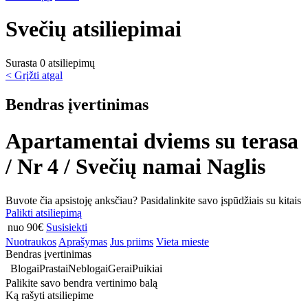
Svečių atsiliepimai
Surasta 0 atsiliepimų
< Grįžti atgal
Bendras įvertinimas
Apartamentai dviems su terasa
/ Nr 4 / Svečių namai Naglis
Buvote čia apsistoję anksčiau? Pasidalinkite savo įspūdžiais su kitais
Palikti atsiliepimą
nuo 90€
Susisiekti
Nuotraukos
Aprašymas
Jus priims
Vieta mieste
Bendras įvertinimas
Blogai
Prastai
Neblogai
Gerai
Puikiai
Palikite savo bendra vertinimo balą
Ką rašyti atsiliepime