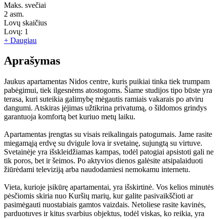
Maks. svečiai
2
asm.
Lovų skaičius
Lovų:
1
+ Daugiau
Aprašymas
Jaukus apartamentas Nidos centre, kuris puikiai tinka tiek trumpam
pabėgimui, tiek ilgesnėms atostogoms. Šiame studijos tipo būste yra
terasa, kuri suteikia galimybę mėgautis ramiais vakarais po atviru
dangumi. Atskiras įėjimas užtikrina privatumą, o šildomos grindys
garantuoja komfortą bet kuriuo metų laiku.
Apartamentas įrengtas su visais reikalingais patogumais. Jame rasite
miegamąją erdvę su dvigule lova ir svetainę, sujungtą su virtuve.
Svetainėje yra išskleidžiamas kampas, todėl patogiai apsistoti gali ne
tik poros, bet ir šeimos. Po aktyvios dienos galėsite atsipalaiduoti
žiūrėdami televiziją arba naudodamiesi nemokamu internetu.
Vieta, kurioje įsikūrę apartamentai, yra išskirtinė. Vos kelios minutės
pėsčiomis skiria nuo Kuršių marių, kur galite pasivaikščioti ar
pasimėgauti nuostabiais gamtos vaizdais. Netoliese rasite kavinės,
parduotuves ir kitus svarbius objektus, todėl viskas, ko reikia, yra