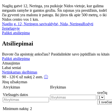
Naglių gatvė 12, Neringa, yra puikioje Nidos vietoje, kur galima
mėgautis ramybe ir gamtos grožiu. Šis rajonas yra prestižinis, todėl
čia gyventi yra malonu ir patogu. Iki jūros tik apie 500 metrų, o iki
Nidos centro vos 1 km.
Naglių g. 12, Neringos savivaldybė, Nida, Neringa
Rodyti
žemėlapyje
Palikti atsiliepimą
Atsiliepimai
Buvote čia apsistoję anksčiau? Pasidalinkite savo įspūdžiais su kitais
Palikti atsiliepimą
Atnaujintas
Labai seniai
Netinkamas skelbimas
90 - 120
€
už naktį 2 asm.
ⓘ
Jūsų užsakymas
Atvykimas
Išvykimas
svečių
Viešnagės datos
Minimum naktų:
2