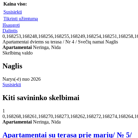
Kaina viso:
Susisiekti
Tikrinti užimtumą
Išsaugoti
Dalintis
0,168253,168248,168256,168255,168249,168254,168251,168258,1
Apartamentai dviems su terasa / Nr 4 / Svečių namai Naglis
Apartamentai
Neringa, Nida
Skelbimą valdo
Naglis
Narys(-ė) nuo 2026
Susisiekti
Kiti savininko skelbimai
1
0,168268,168261,168270,168273,168262,168272,168274,168264,1
Apartamentai
Neringa, Nida
Apartamentai su terasa prie marių/ № 5/