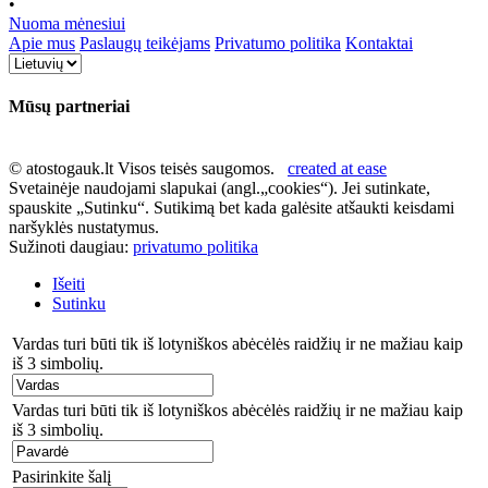
•
Nuoma mėnesiui
Apie mus
Paslaugų teikėjams
Privatumo politika
Kontaktai
Mūsų partneriai
© atostogauk.lt Visos teisės saugomos.
created at ease
Svetainėje naudojami slapukai (angl.„cookies“). Jei sutinkate,
spauskite „Sutinku“. Sutikimą bet kada galėsite atšaukti keisdami
naršyklės nustatymus.
Sužinoti daugiau:
privatumo politika
Išeiti
Sutinku
Vardas turi būti tik iš lotyniškos abėcėlės raidžių ir ne mažiau kaip
iš 3 simbolių.
Vardas turi būti tik iš lotyniškos abėcėlės raidžių ir ne mažiau kaip
iš 3 simbolių.
Pasirinkite šalį