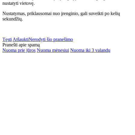
nustatyti vietovę.
Nustatymas, priklausomai nuo įrenginio, gali suveikti po kelių
sekundžių.
Tęsti
Atšaukti
Nerodyti šio pranešimo
Pranešti apie spamą
Nuoma prie jūros
Nuoma mėnesiui
Nuoma iki 3 valandų