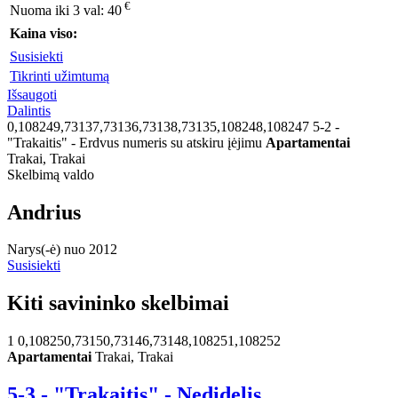
€
Nuoma iki 3 val:
40
Kaina viso:
Susisiekti
Tikrinti užimtumą
Išsaugoti
Dalintis
0,108249,73137,73136,73138,73135,108248,108247
5-2 -
"Trakaitis" - Erdvus numeris su atskiru įėjimu
Apartamentai
Trakai, Trakai
Skelbimą valdo
Andrius
Narys(-ė) nuo 2012
Susisiekti
Kiti savininko skelbimai
1
0,108250,73150,73146,73148,108251,108252
Apartamentai
Trakai, Trakai
5-3 - "Trakaitis" - Nedidelis