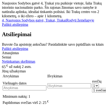
Naujosios Sodybos gatvė 4, Trakai yra puikioje vietoje, šalia Trakų
istorinio nacionalinio parko. Šis rajonas žinomas savo ramybe ir
natūralia aplinka, idealiai tinkantis poilsiui. Iki Trakų centro vos 2
kilometrų, o iki ežero – apie 1 kilometrą.
4, Naujosios Sodybos gatvė, Trakai, Trakai
Rodyti žemėlapyje
Palikti atsiliepimą
Atsiliepimai
Buvote čia apsistoję anksčiau? Pasidalinkite savo įspūdžiais su kitais
Palikti atsiliepimą
Atnaujintas
Seniai
Netinkamas skelbimas
€
65
už naktį 2 asm.
Jūsų užsakymas
Atvykimas
Išvykimas
svečių
Viešnagės datos
Minimum naktų:
1
€
Papildomas svečias virš 2:
25