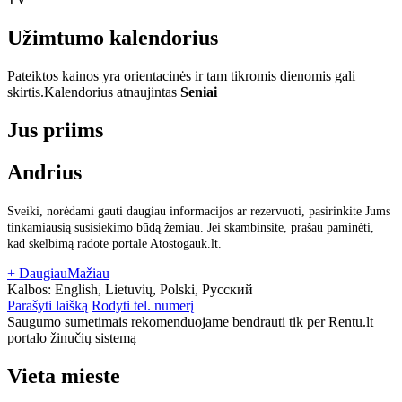
Užimtumo kalendorius
Pateiktos kainos yra orientacinės ir tam tikromis dienomis gali
skirtis.
Kalendorius atnaujintas
Seniai
Jus priims
Andrius
Sveiki, norėdami gauti daugiau informacijos ar rezervuoti, pasirinkite Jums
tinkamiausią susisiekimo būdą žemiau. Jei skambinsite, prašau paminėti,
kad skelbimą radote portale Atostogauk.lt.
+ Daugiau
Mažiau
Kalbos:
English, Lietuvių, Polski, Русский
Parašyti laišką
Rodyti tel. numerį
Saugumo sumetimais rekomenduojame bendrauti tik per Rentu.lt
portalo žinučių sistemą
Vieta mieste