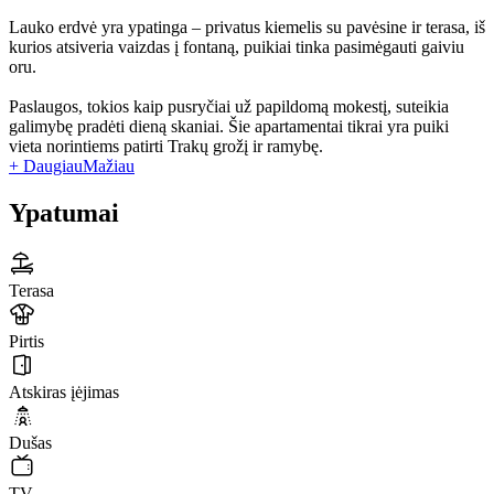
Lauko erdvė yra ypatinga – privatus kiemelis su pavėsine ir terasa, iš
kurios atsiveria vaizdas į fontaną, puikiai tinka pasimėgauti gaiviu
oru.
Paslaugos, tokios kaip pusryčiai už papildomą mokestį, suteikia
galimybę pradėti dieną skaniai. Šie apartamentai tikrai yra puiki
vieta norintiems patirti Trakų grožį ir ramybę.
+ Daugiau
Mažiau
Ypatumai
Terasa
Pirtis
Atskiras įėjimas
Dušas
TV