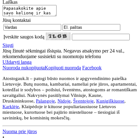
Laiškas
Jūsų kontaktai
Įveskite saugos kodą
Siųsti
Jūsų žinutė sėkmingai išsiųsta. Negavus atsakymo per 24 val.,
rekomenduojame susisiekti su nuomotoju telefonu
Uždaryti langą
Nuoroda nukopijuota
Kopijuoti nuorodą
Facebook
Atostogauk.lt – patogi būsto nuomos ir apgyvendinimo paieška
Lietuvoje. Butų nuoma, kambariai, nameliai prie jūros, apartamentai,
kotedžai ir sodybos – poilsiui, šventėms, atostogoms ar romantiškam
savaitgaliui. Nakvynės pasiūlymai Vilniuje, Kaune,
Druskininkuose,
Palangoje
,
Nidoje
,
Šventojoje
,
Kunigiškiuose
,
Karklėje
, Klaipėdoje ir kituose populiariausiuose Lietuvos
miestuose, kurortuose bei pajūrio miesteliuose – tiesiogiai iš
savininkų, be komisinių mokesčių.
Nuoma prie jūros
•