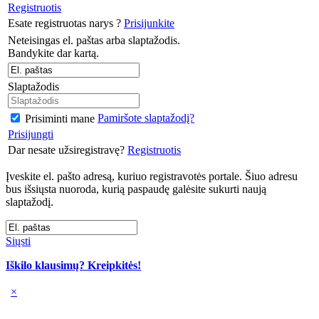
Registruotis
Esate registruotas narys ?
Prisijunkite
Neteisingas el. paštas arba slaptažodis.
Bandykite dar kartą.
Slaptažodis
Pamiršote slaptažodį?
Prisiminti mane
Prisijungti
Dar nesate užsiregistravę?
Registruotis
Įveskite el. pašto adresą, kuriuo registravotės portale. Šiuo adresu
bus išsiųsta nuoroda, kurią paspaudę galėsite sukurti naują
slaptažodį.
Siųsti
Iškilo klausimų? Kreipkitės!
×