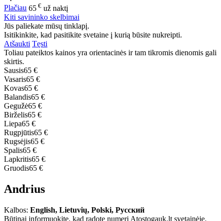
€
Plačiau
65
už naktį
Kiti savininko skelbimai
Jūs paliekate mūsų tinklapį.
Isitikinkite, kad pasitikite svetaine į kurią būsite nukreipti.
Atšaukti
Tęsti
Toliau pateiktos kainos yra orientacinės ir tam tikromis dienomis gali
skirtis.
Sausis
65 €
Vasaris
65 €
Kovas
65 €
Balandis
65 €
Gegužė
65 €
Birželis
65 €
Liepa
65 €
Rugpjūtis
65 €
Rugsėjis
65 €
Spalis
65 €
Lapkritis
65 €
Gruodis
65 €
Andrius
Kalbos:
English, Lietuvių, Polski, Русский
Būtinai informuokite, kad radote numerį Atostogauk.lt svetainėje.