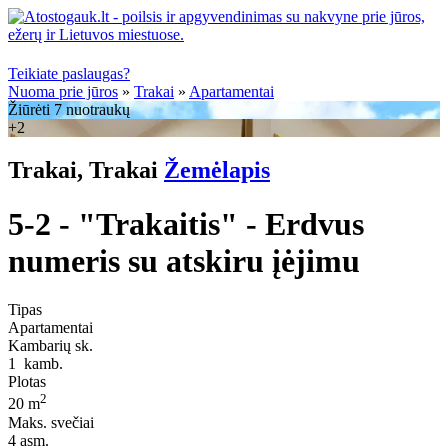
Teikiate paslaugas?
Nuoma prie jūros
»
Trakai
»
Apartamentai
Žiūrėti 7 nuotraukų
+2
Trakai, Trakai
Žemėlapis
5-2 - "Trakaitis" - Erdvus
numeris su atskiru įėjimu
Tipas
Apartamentai
Kambarių sk.
1
kamb.
Plotas
2
20 m
Maks. svečiai
4
asm.