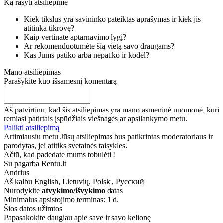
Ką rašyti atsiliepime
Kiek tikslus yra savininko pateiktas aprašymas ir kiek jis
atitinka tikrovę?
Kaip vertinate aptarnavimo lygį?
Ar rekomenduotumėte šią vietą savo draugams?
Kas Jums patiko arba nepatiko ir kodėl?
Mano atsiliepimas
Parašykite kuo išsamesnį komentarą
Aš patvirtinu, kad šis atsiliepimas yra mano asmeninė nuomonė, kuri
remiasi patirtais įspūdžiais viešnagės ar apsilankymo metu.
Palikti atsiliepimą
Artimiausiu metu Jūsų atsiliepimas bus patikrintas moderatoriaus ir
parodytas, jei atitiks svetainės taisykles.
Ačiū, kad padedate mums tobulėti !
Su pagarba Rentu.lt
Andrius
Aš kalbu
English, Lietuvių, Polski, Русский
Nurodykite
atvykimo/išvykimo
datas
Minimalus apsistojimo terminas: 1 d.
Šios datos užimtos
Papasakokite daugiau apie save ir savo kelionę