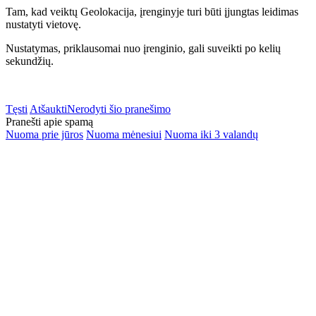
Tam, kad veiktų Geolokacija, įrenginyje turi būti įjungtas leidimas
nustatyti vietovę.
Nustatymas, priklausomai nuo įrenginio, gali suveikti po kelių
sekundžių.
Tęsti
Atšaukti
Nerodyti šio pranešimo
Pranešti apie spamą
Nuoma prie jūros
Nuoma mėnesiui
Nuoma iki 3 valandų