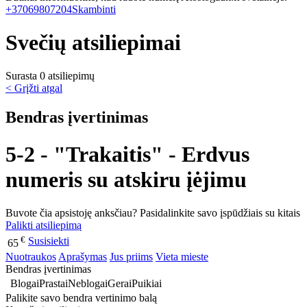
+37069807204
Skambinti
Svečių atsiliepimai
Surasta 0 atsiliepimų
< Grįžti atgal
Bendras įvertinimas
5-2 - "Trakaitis" - Erdvus
numeris su atskiru įėjimu
Buvote čia apsistoję anksčiau? Pasidalinkite savo įspūdžiais su kitais
Palikti atsiliepimą
€
Susisiekti
65
Nuotraukos
Aprašymas
Jus priims
Vieta mieste
Bendras įvertinimas
Blogai
Prastai
Neblogai
Gerai
Puikiai
Palikite savo bendra vertinimo balą