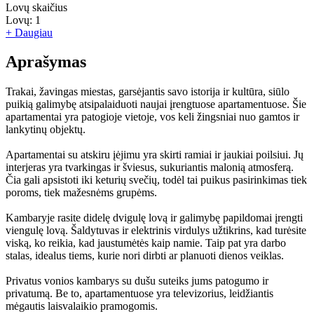
Lovų skaičius
Lovų:
1
+ Daugiau
Aprašymas
Trakai, žavingas miestas, garsėjantis savo istorija ir kultūra, siūlo
puikią galimybę atsipalaiduoti naujai įrengtuose apartamentuose. Šie
apartamentai yra patogioje vietoje, vos keli žingsniai nuo gamtos ir
lankytinų objektų.
Apartamentai su atskiru įėjimu yra skirti ramiai ir jaukiai poilsiui. Jų
interjeras yra tvarkingas ir šviesus, sukuriantis malonią atmosferą.
Čia gali apsistoti iki keturių svečių, todėl tai puikus pasirinkimas tiek
poroms, tiek mažesnėms grupėms.
Kambaryje rasite didelę dvigulę lovą ir galimybę papildomai įrengti
viengulę lovą. Šaldytuvas ir elektrinis virdulys užtikrins, kad turėsite
viską, ko reikia, kad jaustumėtės kaip namie. Taip pat yra darbo
stalas, idealus tiems, kurie nori dirbti ar planuoti dienos veiklas.
Privatus vonios kambarys su dušu suteiks jums patogumo ir
privatumą. Be to, apartamentuose yra televizorius, leidžiantis
mėgautis laisvalaikio pramogomis.