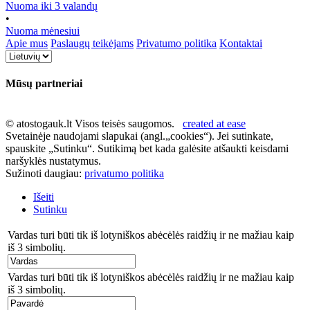
Nuoma iki 3 valandų
•
Nuoma mėnesiui
Apie mus
Paslaugų teikėjams
Privatumo politika
Kontaktai
Mūsų partneriai
© atostogauk.lt Visos teisės saugomos.
created at ease
Svetainėje naudojami slapukai (angl.„cookies“). Jei sutinkate,
spauskite „Sutinku“. Sutikimą bet kada galėsite atšaukti keisdami
naršyklės nustatymus.
Sužinoti daugiau:
privatumo politika
Išeiti
Sutinku
Vardas turi būti tik iš lotyniškos abėcėlės raidžių ir ne mažiau kaip
iš 3 simbolių.
Vardas turi būti tik iš lotyniškos abėcėlės raidžių ir ne mažiau kaip
iš 3 simbolių.