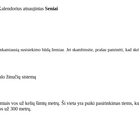
alendorius atnaujintas
Seniai
inkamiausią susisiekimo būdą žemiau. Jei skambinsite, prašau paminėti, kad ske
lo žinučių sistemą
miais vos už kelių šimtų metrų. Ši vieta yra puiki pasirinkimas tiems, 
vos už 300 metrų.