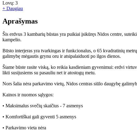
Lovų:
3
+ Daugiau
Aprašymas
Šis erdvus 3 kambarių būstas yra puikiai įsikūręs Nidos centre, suteiki
kampelio.
Būsto interjeras yra tvarkingas ir funkcionalus, o 65 kvadratinių metrų 
galimybę mėgautis grynu oru ir atsipalaiduoti po ilgos dienos.
Šiame būste rasite viską, ko reikia kasdieniam gyvenimui: erdvi virtuvė
likti susijusiems su pasauliu net ir atostogų metu.
Nors šalia nėra parkavimo vietų, Nidos centras siūlo daugybę galimybių 
Kainos ir nuomos sąlygos:
• Maksimalus svečių skaičius - 7 asmenys
• Komfortiškai gali gyventi 5 asmenys
• Parkavimo vieta nėra