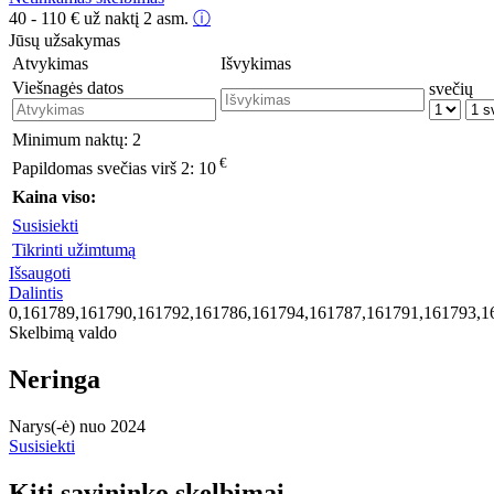
40 - 110
€
už naktį 2 asm.
ⓘ
Jūsų užsakymas
Atvykimas
Išvykimas
Viešnagės datos
svečių
Minimum naktų:
2
€
Papildomas svečias virš 2:
10
Kaina viso:
Susisiekti
Tikrinti užimtumą
Išsaugoti
Dalintis
0,161789,161790,161792,161786,161794,161787,161791,161793,1
Skelbimą valdo
Neringa
Narys(-ė) nuo 2024
Susisiekti
Kiti savininko skelbimai