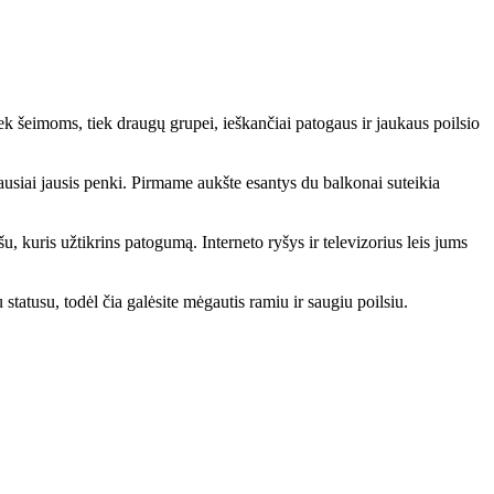
tiek šeimoms, tiek draugų grupei, ieškančiai patogaus ir jaukaus poilsio
giausiai jausis penki. Pirmame aukšte esantys du balkonai suteikia
u, kuris užtikrins patogumą. Interneto ryšys ir televizorius leis jums
statusu, todėl čia galėsite mėgautis ramiu ir saugiu poilsiu.