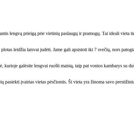
antis lengvą prieigą prie vietinių paslaugų ir pramogų. Tai ideali vieta 
plotas leidžia laisvai judėti. Jame gali apsistoti iki 7 svečių, nors pato
, kurioje galėsite lengvai ruošti maistą, taip pat vonios kambarys su duš
pasiekti įvairias vietas pėsčiomis. Ši vieta yra žinoma savo prestižiniu 