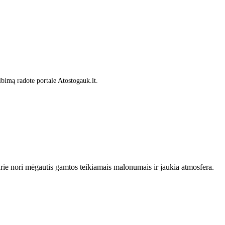
lbimą radote portale Atostogauk.lt.
kurie nori mėgautis gamtos teikiamais malonumais ir jaukia atmosfera.