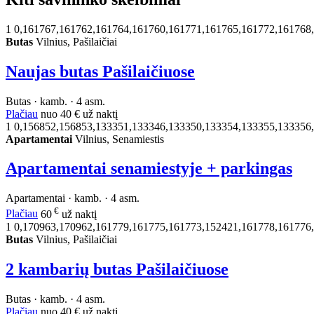
1
0,161767,161762,161764,161760,161771,161765,161772,161768
Butas
Vilnius, Pašilaičiai
Naujas butas Pašilaičiuose
Butas · kamb. · 4 asm.
Plačiau
nuo
40 €
už naktį
1
0,156852,156853,133351,133346,133350,133354,133355,133356
Apartamentai
Vilnius, Senamiestis
Apartamentai senamiestyje + parkingas
Apartamentai · kamb. · 4 asm.
€
Plačiau
60
už naktį
1
0,170963,170962,161779,161775,161773,152421,161778,161776
Butas
Vilnius, Pašilaičiai
2 kambarių butas Pašilaičiuose
Butas · kamb. · 4 asm.
Plačiau
nuo
40 €
už naktį