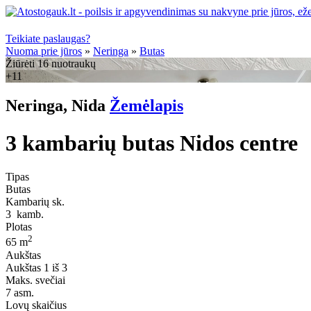
Teikiate paslaugas?
Nuoma prie jūros
»
Neringa
»
Butas
Žiūrėti 16 nuotraukų
+11
Neringa, Nida
Žemėlapis
3 kambarių butas Nidos centre
Tipas
Butas
Kambarių sk.
3
kamb.
Plotas
2
65 m
Aukštas
Aukštas
1 iš 3
Maks. svečiai
7
asm.
Lovų skaičius