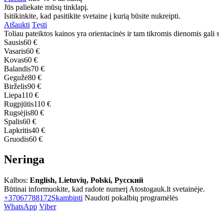
Jūs paliekate mūsų tinklapį.
Isitikinkite, kad pasitikite svetaine į kurią būsite nukreipti.
Atšaukti
Tęsti
Toliau pateiktos kainos yra orientacinės ir tam tikromis dienomis gali sk
Sausis
60 €
Vasaris
60 €
Kovas
60 €
Balandis
70 €
Gegužė
80 €
Birželis
90 €
Liepa
110 €
Rugpjūtis
110 €
Rugsėjis
80 €
Spalis
60 €
Lapkritis
40 €
Gruodis
60 €
Neringa
Kalbos:
English, Lietuvių, Polski, Русский
Būtinai informuokite, kad radote numerį Atostogauk.lt svetainėje.
+37067788172
Skambinti
Naudoti pokalbių programėlės
WhatsApp
Viber