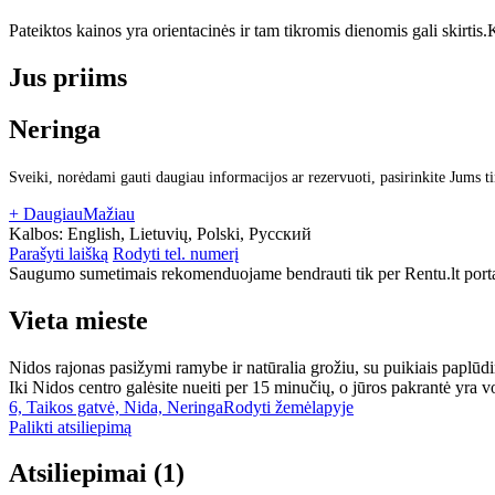
Pateiktos kainos yra orientacinės ir tam tikromis dienomis gali skirtis.
K
Jus priims
Neringa
Sveiki, norėdami gauti daugiau informacijos ar rezervuoti, pasirinkite Jums t
+ Daugiau
Mažiau
Kalbos:
English, Lietuvių, Polski, Русский
Parašyti laišką
Rodyti tel. numerį
Saugumo sumetimais rekomenduojame bendrauti tik per Rentu.lt porta
Vieta mieste
Nidos rajonas pasižymi ramybe ir natūralia grožiu, su puikiais paplūdi
Iki Nidos centro galėsite nueiti per 15 minučių, o jūros pakrantė yra 
6, Taikos gatvė, Nida, Neringa
Rodyti žemėlapyje
Palikti atsiliepimą
Atsiliepimai
(1)