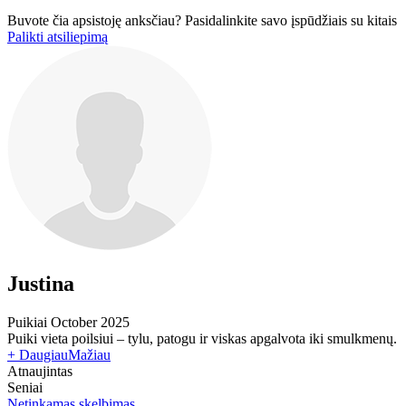
Buvote čia apsistoję anksčiau? Pasidalinkite savo įspūdžiais su kitais
Palikti atsiliepimą
Justina
Puikiai
October 2025
Puiki vieta poilsiui – tylu, patogu ir viskas apgalvota iki smulkmenų.
+ Daugiau
Mažiau
Atnaujintas
Seniai
Netinkamas skelbimas