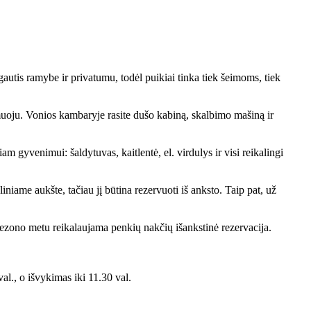
autis ramybe ir privatumu, todėl puikiai tinka tiek šeimoms, tiek
gomuoju. Vonios kambaryje rasite dušo kabiną, skalbimo mašiną ir
am gyvenimui: šaldytuvas, kaitlentė, el. virdulys ir visi reikalingi
iame aukšte, tačiau jį būtina rezervuoti iš anksto. Taip pat, už
sezono metu reikalaujama penkių nakčių išankstinė rezervacija.
l., o išvykimas iki 11.30 val.