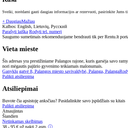
Sveiki, norėdami gauti daugiau informacijos ar rezervuoti, pasirinkite Jums t
+ Daugiau
Mažiau
Kalbos:
English, Lietuvių, Русский
Parašyti laišką
Rodyti tel. numerį
Saugumo sumetimais rekomenduojame bendrauti tik per Rentu.lt porta
Vieta mieste
Šis adresas yra prestižiniame Palangos rajone, kuris garsėja savo ramy
nori mėgautis pajūrio gyvenimo teikiamais malonumais.
Ganyklų gatvė 8, Palangos miesto savivaldybė, Palanga, Palanga
Rody
Palikti atsiliepimą
Atsiliepimai
Buvote čia apsistoję anksčiau? Pasidalinkite savo įspūdžiais su kitais
Palikti atsiliepimą
Atnaujintas
Šiandien
Netinkamas skelbimas
38 - 95
€
už naktį 2 asm.
ⓘ