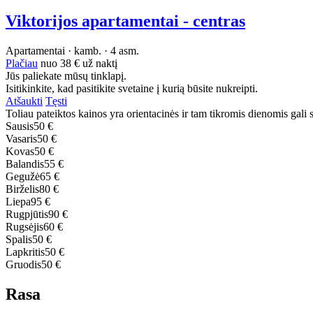
Viktorijos apartamentai - centras
Apartamentai · kamb. · 4 asm.
Plačiau
nuo
38 €
už naktį
Jūs paliekate mūsų tinklapį.
Isitikinkite, kad pasitikite svetaine į kurią būsite nukreipti.
Atšaukti
Tęsti
Toliau pateiktos kainos yra orientacinės ir tam tikromis dienomis gali sk
Sausis
50 €
Vasaris
50 €
Kovas
50 €
Balandis
55 €
Gegužė
65 €
Birželis
80 €
Liepa
95 €
Rugpjūtis
90 €
Rugsėjis
60 €
Spalis
50 €
Lapkritis
50 €
Gruodis
50 €
Rasa