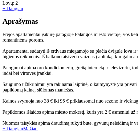
Lovų:
2
+ Daugiau
Aprašymas
Frėjos apartamentai įsikūrę patogioje Palangos miesto vietoje, vos kel
romantinėms poroms.
Apartamentai sudaryti iš erdvaus miegamojo su plačia dvigule lova ir t
higienos reikmenis. Iš balkono atsiveria vaizdas į aplinką, kur galima 
Patogumai apima oro kondicionierių, greitą internetą ir televizorių, tod
indai bei virtuvės įrankiai.
Saugumo užtikrinimui yra rakinama laiptinė, o kaimynystė yra privati i
papildomą kainą, siūlomas maniežas.
Kainos svyruoja nuo 38 € iki 95 € priklausomai nuo sezono ir viešnag
Papildomos išlaidos apima miesto mokestį, kuris yra 2 € asmeniui už
Nuomos taisyklės apima draudimą rūkyti bute, gyvūnų neleidimą ir vak
+ Daugiau
Mažiau