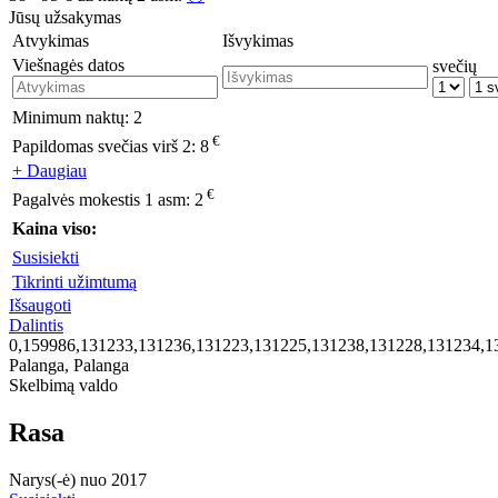
Jūsų užsakymas
Atvykimas
Išvykimas
Viešnagės datos
svečių
Minimum naktų:
2
€
Papildomas svečias virš 2:
8
+ Daugiau
€
Pagalvės mokestis 1 asm:
2
Kaina viso:
Susisiekti
Tikrinti užimtumą
Išsaugoti
Dalintis
0,159986,131233,131236,131223,131225,131238,131228,131234,1
Palanga, Palanga
Skelbimą valdo
Rasa
Narys(-ė) nuo 2017