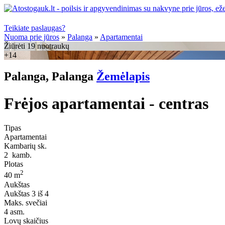
Teikiate paslaugas?
Nuoma prie jūros
»
Palanga
»
Apartamentai
Žiūrėti 19 nuotraukų
+14
Palanga, Palanga
Žemėlapis
Frėjos apartamentai - centras
Tipas
Apartamentai
Kambarių sk.
2
kamb.
Plotas
2
40 m
Aukštas
Aukštas
3 iš 4
Maks. svečiai
4
asm.
Lovų skaičius