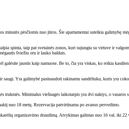
ios minutės pėsčiomis nuo jūros. Šie apartamentai suteikia galimybę mėg
alpia spinta, taip pat svetainės zonos, kuri sujungta su virtuve ir val
mėgautis šviežiu oru ir lauko baldais.
ėl galėsite jaustis kaip namuose. Be to, čia yra viskas, ko reikia kasdieni
r saugi. Yra galimybė pasinaudoti rakinamu sandėliuku, kuris yra cokolin
ės trukmės. Minimalus viešnagės laikotarpis yra dvi naktys, o vasaros 
 naktį nuo 18 metų. Rezervacija patvirtinama po avanso pervedimo.
arėlių organizavimo draudimą. Atvykimas galimas nuo 16 val. iki 22 va