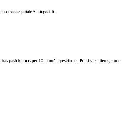
lbimą radote portale Atostogauk.lt.
ntras pasiekiamas per 10 minučių pėsčiomis. Puiki vieta tiems, kurie