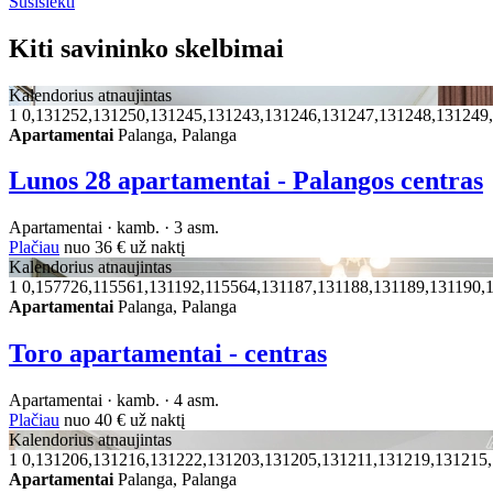
Susisiekti
Kiti savininko skelbimai
Kalendorius atnaujintas
1
0,131252,131250,131245,131243,131246,131247,131248,131249
Apartamentai
Palanga, Palanga
Lunos 28 apartamentai - Palangos centras
Apartamentai · kamb. · 3 asm.
Plačiau
nuo
36 €
už naktį
Kalendorius atnaujintas
1
0,157726,115561,131192,115564,131187,131188,131189,131190,
Apartamentai
Palanga, Palanga
Toro apartamentai - centras
Apartamentai · kamb. · 4 asm.
Plačiau
nuo
40 €
už naktį
Kalendorius atnaujintas
1
0,131206,131216,131222,131203,131205,131211,131219,131215
Apartamentai
Palanga, Palanga