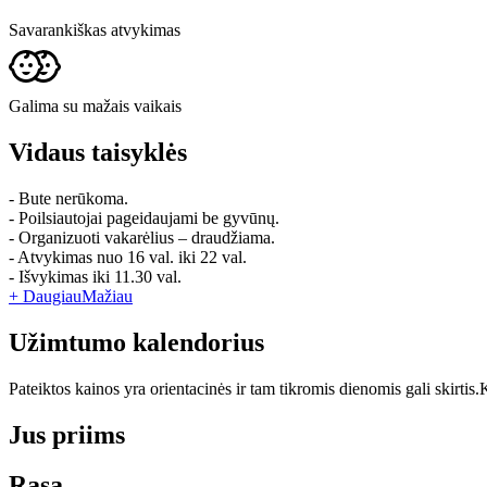
Savarankiškas atvykimas
Galima su mažais vaikais
Vidaus taisyklės
- Bute nerūkoma.
- Poilsiautojai pageidaujami be gyvūnų.
- Organizuoti vakarėlius – draudžiama.
- Atvykimas nuo 16 val. iki 22 val.
- Išvykimas iki 11.30 val.
+ Daugiau
Mažiau
Užimtumo kalendorius
Pateiktos kainos yra orientacinės ir tam tikromis dienomis gali skirtis.
K
Jus priims
Rasa