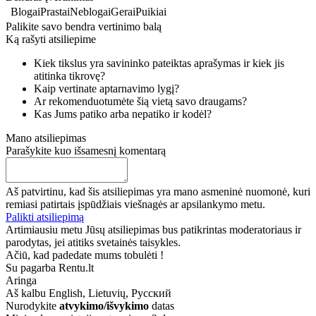
Blogai
Prastai
Neblogai
Gerai
Puikiai
Palikite savo bendra vertinimo balą
Ką rašyti atsiliepime
Kiek tikslus yra savininko pateiktas aprašymas ir kiek jis
atitinka tikrovę?
Kaip vertinate aptarnavimo lygį?
Ar rekomenduotumėte šią vietą savo draugams?
Kas Jums patiko arba nepatiko ir kodėl?
Mano atsiliepimas
Parašykite kuo išsamesnį komentarą
Aš patvirtinu, kad šis atsiliepimas yra mano asmeninė nuomonė, kuri
remiasi patirtais įspūdžiais viešnagės ar apsilankymo metu.
Palikti atsiliepimą
Artimiausiu metu Jūsų atsiliepimas bus patikrintas moderatoriaus ir
parodytas, jei atitiks svetainės taisykles.
Ačiū, kad padedate mums tobulėti !
Su pagarba Rentu.lt
Aringa
Aš kalbu
English, Lietuvių, Русский
Nurodykite
atvykimo/išvykimo
datas