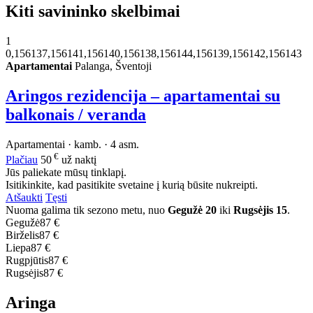
Kiti savininko skelbimai
1
0,156137,156141,156140,156138,156144,156139,156142,156143
Apartamentai
Palanga, Šventoji
Aringos rezidencija – apartamentai su
balkonais / veranda
Apartamentai · kamb. · 4 asm.
€
Plačiau
50
už naktį
Jūs paliekate mūsų tinklapį.
Isitikinkite, kad pasitikite svetaine į kurią būsite nukreipti.
Atšaukti
Tęsti
Nuoma galima tik sezono metu, nuo
Gegužė 20
iki
Rugsėjis 15
.
Gegužė
87 €
Birželis
87 €
Liepa
87 €
Rugpjūtis
87 €
Rugsėjis
87 €
Aringa