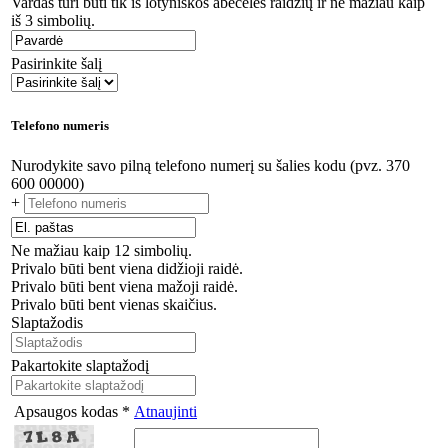
Vardas turi būti tik iš lotyniškos abėcėlės raidžių ir ne mažiau kaip
iš 3 simbolių.
Pasirinkite šalį
Telefono numeris
Nurodykite savo pilną telefono numerį su šalies kodu (pvz. 370
600 00000)
+
Ne mažiau kaip 12 simbolių.
Privalo būti bent viena didžioji raidė.
Privalo būti bent viena mažoji raidė.
Privalo būti bent vienas skaičius.
Slaptažodis
Pakartokite slaptažodį
Apsaugos kodas *
Atnaujinti