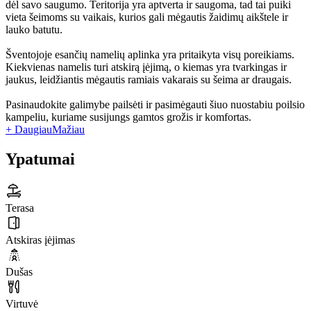
dėl savo saugumo. Teritorija yra aptverta ir saugoma, tad tai puiki
vieta šeimoms su vaikais, kurios gali mėgautis žaidimų aikštele ir
lauko batutu.
Šventojoje esančių namelių aplinka yra pritaikyta visų poreikiams.
Kiekvienas namelis turi atskirą įėjimą, o kiemas yra tvarkingas ir
jaukus, leidžiantis mėgautis ramiais vakarais su šeima ar draugais.
Pasinaudokite galimybe pailsėti ir pasimėgauti šiuo nuostabiu poilsio
kampeliu, kuriame susijungs gamtos grožis ir komfortas.
+ Daugiau
Mažiau
Ypatumai
Terasa
Atskiras įėjimas
Dušas
Virtuvė