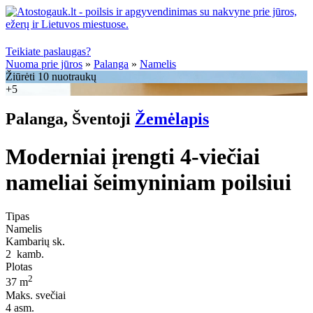
Teikiate paslaugas?
Nuoma prie jūros
»
Palanga
»
Namelis
Žiūrėti 10 nuotraukų
+5
Palanga, Šventoji
Žemėlapis
Moderniai įrengti 4-viečiai
nameliai šeimyniniam poilsiui
Tipas
Namelis
Kambarių sk.
2
kamb.
Plotas
2
37 m
Maks. svečiai
4
asm.