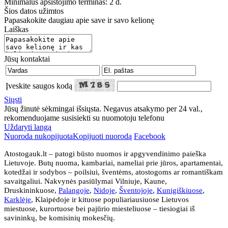
Minimalus apsistojimo terminas: 2 d.
Šios datos užimtos
Papasakokite daugiau apie save ir savo kelionę
Laiškas
Jūsų kontaktai
Įveskite saugos kodą
Siųsti
Jūsų žinutė sėkmingai išsiųsta. Negavus atsakymo per 24 val.,
rekomenduojame susisiekti su nuomotoju telefonu
Uždaryti langą
Nuoroda nukopijuota
Kopijuoti nuorodą
Facebook
Atostogauk.lt – patogi būsto nuomos ir apgyvendinimo paieška
Lietuvoje. Butų nuoma, kambariai, nameliai prie jūros, apartamentai,
kotedžai ir sodybos – poilsiui, šventėms, atostogoms ar romantiškam
savaitgaliui. Nakvynės pasiūlymai Vilniuje, Kaune,
Druskininkuose,
Palangoje
,
Nidoje
,
Šventojoje
,
Kunigiškiuose
,
Karklėje
, Klaipėdoje ir kituose populiariausiuose Lietuvos
miestuose, kurortuose bei pajūrio miesteliuose – tiesiogiai iš
savininkų, be komisinių mokesčių.