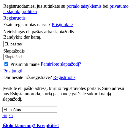
Registruodamiesi jūs sutinkate su
portalo taisyklėmis
bei
privatumo
ir slapukų politika
Registruotis
Esate registruotas narys ?
Prisijunkite
Neteisingas el. paštas arba slaptažodis.
Bandykite dar kartą.
Slaptažodis
Pamiršote slaptažodį?
Prisiminti mane
Prisijungti
Dar nesate užsiregistravę?
Registruotis
Įveskite el. pašto adresą, kuriuo registravotės portale. Šiuo adresu
bus išsiųsta nuoroda, kurią paspaudę galėsite sukurti naują
slaptažodį.
Siųsti
Iškilo klausimų? Kreipkitės!