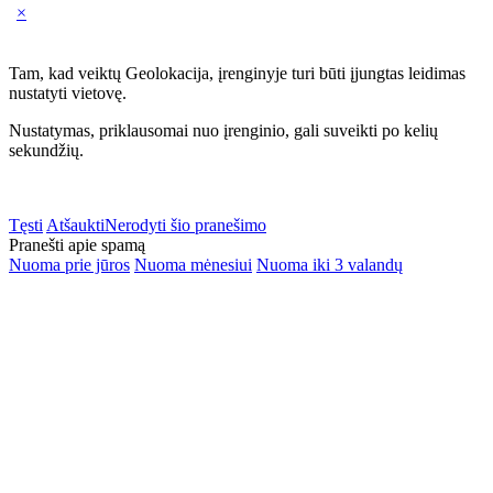
×
Tam, kad veiktų Geolokacija, įrenginyje turi būti įjungtas leidimas
nustatyti vietovę.
Nustatymas, priklausomai nuo įrenginio, gali suveikti po kelių
sekundžių.
Tęsti
Atšaukti
Nerodyti šio pranešimo
Pranešti apie spamą
Nuoma prie jūros
Nuoma mėnesiui
Nuoma iki 3 valandų