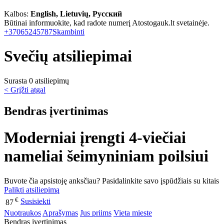
Kalbos:
English, Lietuvių, Русский
Būtinai informuokite, kad radote numerį Atostogauk.lt svetainėje.
+37065245787
Skambinti
Svečių atsiliepimai
Surasta 0 atsiliepimų
< Grįžti atgal
Bendras įvertinimas
Moderniai įrengti 4-viečiai
nameliai šeimyniniam poilsiui
Buvote čia apsistoję anksčiau? Pasidalinkite savo įspūdžiais su kitais
Palikti atsiliepimą
€
Susisiekti
87
Nuotraukos
Aprašymas
Jus priims
Vieta mieste
Bendras įvertinimas