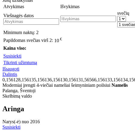
Jūsų užsakymas
Atvykimas
Išvykimas
svečių
Viešnagės datos
Minimum naktų:
2
€
Papildomas svečias virš 2:
10
Kaina viso:
Susisiekti
Tikrinti užimtumą
Išsaugoti
Dalintis
0,156128,156135,156136,156130,156131,56566,156133,156134,15
Moderniai įrengti 4-viečiai nameliai šeimyniniam poilsiui
Namelis
Palanga, Šventoji
Skelbimą valdo
Aringa
Narys(-ė) nuo 2016
Susisiekti