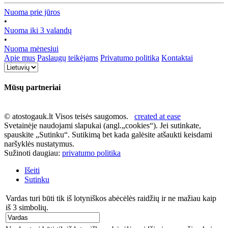
Nuoma prie jūros
•
Nuoma iki 3 valandų
•
Nuoma mėnesiui
Apie mus
Paslaugų teikėjams
Privatumo politika
Kontaktai
Mūsų partneriai
© atostogauk.lt Visos teisės saugomos.
created at ease
Svetainėje naudojami slapukai (angl.„cookies“). Jei sutinkate,
spauskite „Sutinku“. Sutikimą bet kada galėsite atšaukti keisdami
naršyklės nustatymus.
Sužinoti daugiau:
privatumo politika
Išeiti
Sutinku
Vardas turi būti tik iš lotyniškos abėcėlės raidžių ir ne mažiau kaip
iš 3 simbolių.