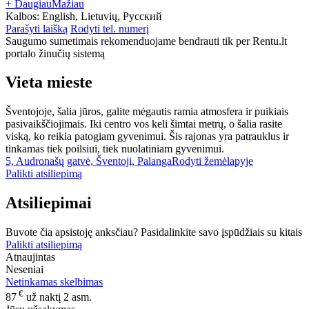
+ Daugiau
Mažiau
Kalbos:
English, Lietuvių, Русский
Parašyti laišką
Rodyti tel. numerį
Saugumo sumetimais rekomenduojame bendrauti tik per Rentu.lt
portalo žinučių sistemą
Vieta mieste
Šventojoje, šalia jūros, galite mėgautis ramia atmosfera ir puikiais
pasivaikščiojimais. Iki centro vos keli šimtai metrų, o šalia rasite
viską, ko reikia patogiam gyvenimui. Šis rajonas yra patrauklus ir
tinkamas tiek poilsiui, tiek nuolatiniam gyvenimui.
5, Audronašų gatvė, Šventoji, Palanga
Rodyti žemėlapyje
Palikti atsiliepimą
Atsiliepimai
Buvote čia apsistoję anksčiau? Pasidalinkite savo įspūdžiais su kitais
Palikti atsiliepimą
Atnaujintas
Neseniai
Netinkamas skelbimas
€
87
už naktį 2 asm.