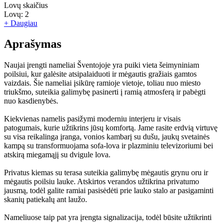
Lovų skaičius
Lovų:
2
+ Daugiau
Aprašymas
Naujai įrengti nameliai Šventojoje yra puiki vieta šeimyniniam
poilsiui, kur galėsite atsipalaiduoti ir mėgautis gražiais gamtos
vaizdais. Šie nameliai įsikūrę ramioje vietoje, toliau nuo miesto
triukšmo, suteikia galimybę pasinerti į ramią atmosferą ir pabėgti
nuo kasdienybės.
Kiekvienas namelis pasižymi moderniu interjeru ir visais
patogumais, kurie užtikrins jūsų komfortą. Jame rasite erdvią virtuvę
su visa reikalinga įranga, vonios kambarį su dušu, jaukų svetainės
kampą su transformuojama sofa-lova ir plazminiu televizoriumi bei
atskirą miegamąjį su dvigule lova.
Privatus kiemas su terasa suteikia galimybę mėgautis grynu oru ir
mėgautis poilsiu lauke. Atskirtos verandos užtikrina privatumo
jausmą, todėl galite ramiai pasisėdėti prie lauko stalo ar pasigaminti
skanių patiekalų ant laužo.
Nameliuose taip pat yra įrengta signalizacija, todėl būsite užtikrinti