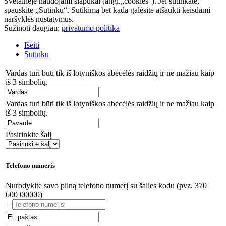
Svetainėje naudojami slapukai (angl.„cookies“). Jei sutinkate,
spauskite „Sutinku“. Sutikimą bet kada galėsite atšaukti keisdami
naršyklės nustatymus.
Sužinoti daugiau:
privatumo politika
Išeiti
Sutinku
Vardas turi būti tik iš lotyniškos abėcėlės raidžių ir ne mažiau kaip
iš 3 simbolių.
Vardas turi būti tik iš lotyniškos abėcėlės raidžių ir ne mažiau kaip
iš 3 simbolių.
Pasirinkite šalį
Telefono numeris
Nurodykite savo pilną telefono numerį su šalies kodu (pvz. 370
600 00000)
+