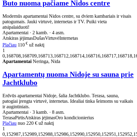
Buto nuoma pačiame Nidos centre
Modernūs apartamentai Nidos centre, su dviem kambariais ir visais
patogumais. Jauki virtuvė, internetas ir TV. Puiki vieta
atsipalaiduoti!
Apartamentai · 2 kamb. · 4 asm.
Atskiras įėjimas
Dušas
Virtuvė
Internetas
€
Plačiau
110
už naktį
1
0,168708,168709,168713,168712,168714,168716,168717,168718,1
Apartamentai
Neringa, Nida
Apartamentų nuoma Nidoje su sauna prie
Jachtklubo
Erdvūs apartamentai Nidoje, šalia Jachtklubo. Terasa, sauna,
patogiai įrengta virtuvė, internetas. Idealiai tinka šeimoms su vaikais
ir augintiniais.
Apartamentai · 3 kamb. · 8 asm.
Terasa
Pirtis
Atskiras įėjimas
Oro kondicionierius
Plačiau
nuo
220 €
už naktį
1
0,152987,152989,152988,152986,152990,152950,152951,152952,1