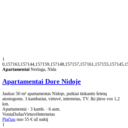
1
0,157163,157144,157159,157148,157157,157161,157155,157145,1
Apartamentai
Neringa, Nida
Apartamentai Dore Nidoje
Jaukus 50 m² apartamentas Nidoje, puikiai tinkantis šeimų
atostogoms. 3 kambariai, virtuvė, internetas, TV. Iki jūros vos 1,2
km.
Apartamentai · 3 kamb. · 6 asm.
Vonia
Dušas
Virtuvė
Internetas
Plačiau
nuo
55 €
už naktį
1