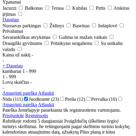
Ypatumai
Jacuzzi
Balkonas
Terasa
Kubilas
Pirtis
Atskiras
įėjimas
Daugiau
Nuosavas parkingas
Židinys
Baseinas
Indaplovė
Privalumai
Savarankiškas atvykimas
Galima su mažais vaikais
Draugiški gyvūnams
Pritaikytas neigaliems
Su unikaliu
vaizdu
Kaina už naktį
-
-
+ Daugiau
kambariai
1
-
999
1
-
999
Lovų skaičius
-
-
Atnaujinti paiešką
Atšaukti
Nida
(111)
Juodkrantė
(23)
Preila
(12)
Pervalka
(10)
Atnaujinti paiešką
Atšaukti
Paieška žemėlapyje pasiekiama tik registruotiems vartotojams.
Prisijunkite
Registruotis
Rubrikoje rodomi 5 daugiausiai žvaigždučių (iškėlimo lygio)
turintys skelbimai. Jie reitinguojami pagal skelbimo turinio kokybę,
kalendoriaus atnaujinimo datą, užsakytą Plius planą ir kitus