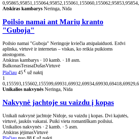
0,95865,95851,155064,95852,155061,155060,155062,95853,95854
Atskiras kambarys
Neringa, Nida
Poilsio namai ant Marių kranto
"Guboja"
Poilsio namai "Guboja" Neringoje kviečia atsipalaiduoti. Erdvi
aplinka, virtuvė ir internetas – viskas, ko reikia puikioms
atostogoms.
Atskiras kambarys · 10 kamb. · 18 asm.
Balkonas
Terasa
Dušas
Virtuvė
€
Plačiau
45
už naktį
1
0,155593,155602,155599,69931,69932,69934,69930,69418,69929,
Unikalios nakvynės
Neringa, Nida
Nakvynė jachtoje su vaizdu į kopas
Unikali nakvynė jachtoje Nidoje, su vaizdu į kopas. Dvi kajutės,
virtuvė, jaukūs vakarai. Puiki vieta romantiškam poilsiui.
Unikalios nakvynės · 2 kamb. · 5 asm.
Atskiras įėjimas
Virtuvė
Plačiau
nuo
88 €
už naktį