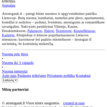
kriterijus.
Supratau
Atostogauk.lt – patogi būsto nuomos ir apgyvendinimo paieška
Lietuvoje. Butų nuoma, kambariai, nameliai prie jūros, apartamentai,
kotedžai ir sodybos – poilsiui, šventėms, atostogoms ar romantiškam
savaitgaliui. Nakvynės pasiūlymai Vilniuje, Kaune,
Druskininkuose,
Palangoje
,
Nidoje
,
Šventojoje
,
Kunigiškiuose
,
Karklėje
, Klaipėdoje ir kituose populiariausiuose Lietuvos
miestuose, kurortuose bei pajūrio miesteliuose – tiesiogiai iš
savininkų, be komisinių mokesčių.
Nuoma prie jūros
•
Nuoma iki 3 valandų
•
Nuoma mėnesiui
Apie mus
Paslaugų teikėjams
Privatumo politika
Kontaktai
Mūsų partneriai
© atostogauk.lt Visos teisės saugomos.
created at ease