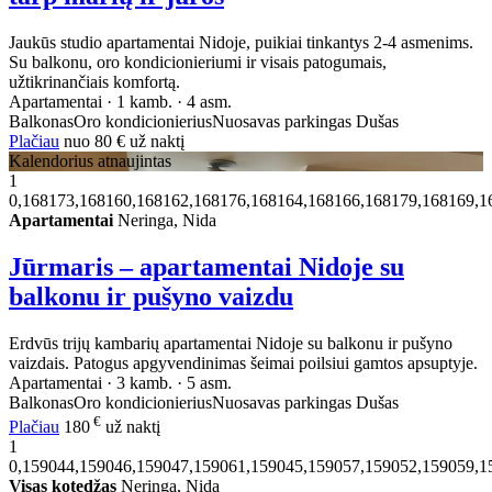
Jaukūs studio apartamentai Nidoje, puikiai tinkantys 2-4 asmenims.
Su balkonu, oro kondicionieriumi ir visais patogumais,
užtikrinančiais komfortą.
Apartamentai · 1 kamb. · 4 asm.
Balkonas
Oro kondicionierius
Nuosavas parkingas
Dušas
Plačiau
nuo
80 €
už naktį
Kalendorius atnaujintas
1
0,168173,168160,168162,168176,168164,168166,168179,168169,1
Apartamentai
Neringa, Nida
Jūrmaris – apartamentai Nidoje su
balkonu ir pušyno vaizdu
Erdvūs trijų kambarių apartamentai Nidoje su balkonu ir pušyno
vaizdais. Patogus apgyvendinimas šeimai poilsiui gamtos apsuptyje.
Apartamentai · 3 kamb. · 5 asm.
Balkonas
Oro kondicionierius
Nuosavas parkingas
Dušas
€
Plačiau
180
už naktį
1
0,159044,159046,159047,159061,159045,159057,159052,159059,1
Visas kotedžas
Neringa, Nida