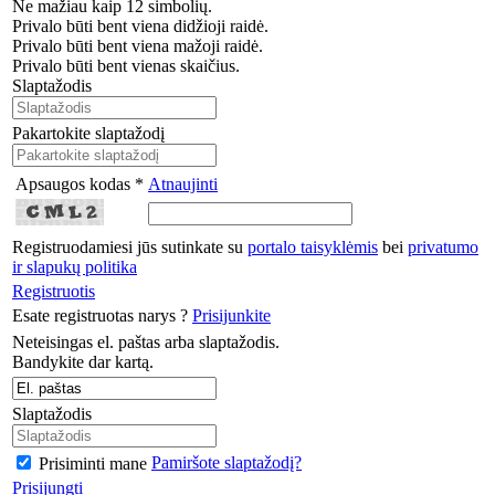
Ne mažiau kaip 12 simbolių.
Privalo būti bent viena didžioji raidė.
Privalo būti bent viena mažoji raidė.
Privalo būti bent vienas skaičius.
Slaptažodis
Pakartokite slaptažodį
Apsaugos kodas *
Atnaujinti
Registruodamiesi jūs sutinkate su
portalo taisyklėmis
bei
privatumo
ir slapukų politika
Registruotis
Esate registruotas narys ?
Prisijunkite
Neteisingas el. paštas arba slaptažodis.
Bandykite dar kartą.
Slaptažodis
Pamiršote slaptažodį?
Prisiminti mane
Prisijungti