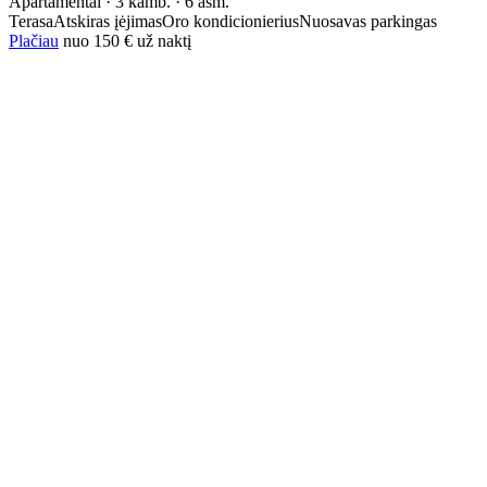
Apartamentai · 3 kamb. · 6 asm.
Terasa
Atskiras įėjimas
Oro kondicionierius
Nuosavas parkingas
Plačiau
nuo
150 €
už naktį