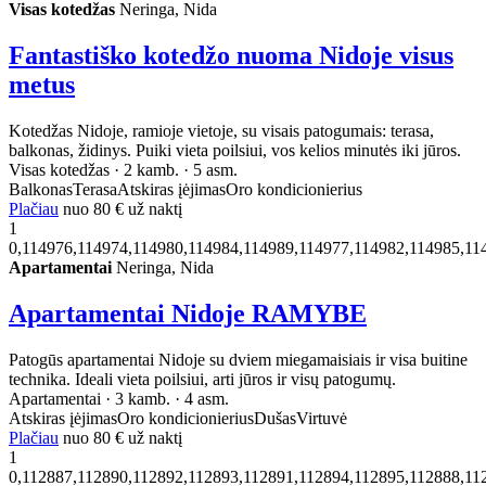
Visas kotedžas
Neringa, Nida
Fantastiško kotedžo nuoma Nidoje visus
metus
Kotedžas Nidoje, ramioje vietoje, su visais patogumais: terasa,
balkonas, židinys. Puiki vieta poilsiui, vos kelios minutės iki jūros.
Visas kotedžas · 2 kamb. · 5 asm.
Balkonas
Terasa
Atskiras įėjimas
Oro kondicionierius
Plačiau
nuo
80 €
už naktį
1
0,114976,114974,114980,114984,114989,114977,114982,114985,11
Apartamentai
Neringa, Nida
Apartamentai Nidoje RAMYBE
Patogūs apartamentai Nidoje su dviem miegamaisiais ir visa buitine
technika. Ideali vieta poilsiui, arti jūros ir visų patogumų.
Apartamentai · 3 kamb. · 4 asm.
Atskiras įėjimas
Oro kondicionierius
Dušas
Virtuvė
Plačiau
nuo
80 €
už naktį
1
0,112887,112890,112892,112893,112891,112894,112895,112888,11