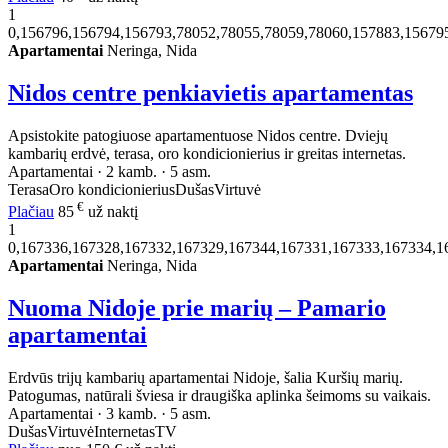
1
0,156796,156794,156793,78052,78055,78059,78060,157883,15679
Apartamentai
Neringa, Nida
Nidos centre penkiavietis apartamentas
Apsistokite patogiuose apartamentuose Nidos centre. Dviejų
kambarių erdvė, terasa, oro kondicionierius ir greitas internetas.
Apartamentai · 2 kamb. · 5 asm.
Terasa
Oro kondicionierius
Dušas
Virtuvė
€
Plačiau
85
už naktį
1
0,167336,167328,167332,167329,167344,167331,167333,167334,1
Apartamentai
Neringa, Nida
Nuoma Nidoje prie marių – Pamario
apartamentai
Erdvūs trijų kambarių apartamentai Nidoje, šalia Kuršių marių.
Patogumas, natūrali šviesa ir draugiška aplinka šeimoms su vaikais.
Apartamentai · 3 kamb. · 5 asm.
Dušas
Virtuvė
Internetas
TV