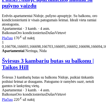
pušyno vaizdu
Erdvūs apartamentai Nidoje, pušyno apsuptyje. Su balkonu, oro
kondicionieriumi ir visais patogumais šeimai. Ideali vieta ramiai
atostogoms.
Apartamentai · 3 kamb. · 4 asm.
Balkonas
Oro kondicionierius
Dušas
Virtuvė
€
Plačiau
170
už naktį
1
0,166706,166693,166698,166703,166695,166692,166696,166694,1
Apartamentai
Neringa, Nida
Šviesus 3 kambarių butas su balkonu |
Taikos Hill
Šviesus 3 kambarių butas su balkonu Nidoje, puikiai tinkantis
poilsiui šeimai ar draugams. Patogumo ir ramybės oazė, netoli
gamtos ir lankytinų vietų.
Apartamentai · 3 kamb. · 4 asm.
Balkonas
Oro kondicionierius
Dušas
Virtuvė
€
Plačiau
220
už naktį