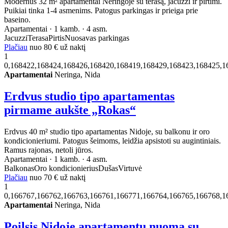
Modernūs 32 m² apartamentai Neringoje su terasą, jacuzzi ir pirtimi.
Puikiai tinka 1-4 asmenims. Patogus parkingas ir prieiga prie
baseino.
Apartamentai · 1 kamb. · 4 asm.
Jacuzzi
Terasa
Pirtis
Nuosavas parkingas
Plačiau
nuo
80 €
už naktį
1
0,168422,168424,168426,168420,168419,168429,168423,168425,1
Apartamentai
Neringa, Nida
Erdvus studio tipo apartamentas
pirmame aukšte „Rokas“
Erdvus 40 m² studio tipo apartamentas Nidoje, su balkonu ir oro
kondicionieriumi. Patogus šeimoms, leidžia apsistoti su augintiniais.
Ramus rajonas, netoli jūros.
Apartamentai · 1 kamb. · 4 asm.
Balkonas
Oro kondicionierius
Dušas
Virtuvė
Plačiau
nuo
70 €
už naktį
1
0,166767,166762,166763,166761,166771,166764,166765,166768,1
Apartamentai
Neringa, Nida
Poilsis Nidoje apartamentų nuoma su