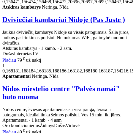
0,156471,156474,156468,156472,70696,70697,70699,156467,1564
Atskiras kambarys
Neringa, Nida
Dviviečiai kambariai Nidoje (Pas Juste )
Jaukus dviviečių kambarys Nidoje su visais patogumais. Šalia jūros,
puikus pasirinkimas poilsiui. Nemokamas WiFi, galimybė nuomoti
dviračius.
Atskiras kambarys · 1 kamb. · 2 asm.
Dušas
Internetas
TV
€
Plačiau
79
už naktį
1
0,168181,168184,168185,168186,168182,168180,168187,154216,1
Apartamentai
Neringa, Nida
Nidos miestelio centre "Palvės namai"
buto nuoma
Nidos centre, šviesus apartamentas su visa įranga, terasa ir
patogumais, idealiai tinka šeimos poilsiui. Vos 15 min. iki jūros.
Apartamentai · 1 kamb. · 4 asm.
Oro kondicionierius
Židinys
Dušas
Virtuvė
€
Plačiau
40
už naktį