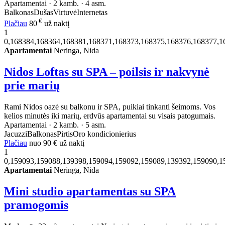
Apartamentai · 2 kamb. · 4 asm.
Balkonas
Dušas
Virtuvė
Internetas
€
Plačiau
80
už naktį
1
0,168384,168364,168381,168371,168373,168375,168376,168377,1
Apartamentai
Neringa, Nida
Nidos Loftas su SPA – poilsis ir nakvynė
prie marių
Rami Nidos oazė su balkonu ir SPA, puikiai tinkanti šeimoms. Vos
kelios minutės iki marių, erdvūs apartamentai su visais patogumais.
Apartamentai · 2 kamb. · 5 asm.
Jacuzzi
Balkonas
Pirtis
Oro kondicionierius
Plačiau
nuo
90 €
už naktį
1
0,159093,159088,139398,159094,159092,159089,139392,159090,1
Apartamentai
Neringa, Nida
Mini studio apartamentas su SPA
pramogomis