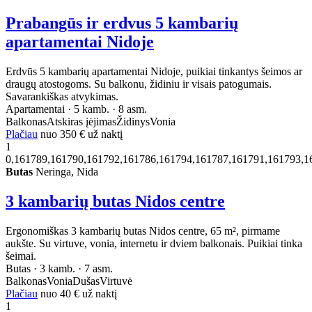
Prabangūs ir erdvus 5 kambarių
apartamentai Nidoje
Erdvūs 5 kambarių apartamentai Nidoje, puikiai tinkantys šeimos ar
draugų atostogoms. Su balkonu, židiniu ir visais patogumais.
Savarankiškas atvykimas.
Apartamentai · 5 kamb. · 8 asm.
Balkonas
Atskiras įėjimas
Židinys
Vonia
Plačiau
nuo
350 €
už naktį
1
0,161789,161790,161792,161786,161794,161787,161791,161793,1
Butas
Neringa, Nida
3 kambarių butas Nidos centre
Ergonomiškas 3 kambarių butas Nidos centre, 65 m², pirmame
aukšte. Su virtuve, vonia, internetu ir dviem balkonais. Puikiai tinka
šeimai.
Butas · 3 kamb. · 7 asm.
Balkonas
Vonia
Dušas
Virtuvė
Plačiau
nuo
40 €
už naktį
1