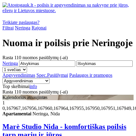
Teikiate paslaugas?
Filtrai
Neringa
Rajonai
Nuoma ir poilsis prie
Neringoje
Rasta
110
nuomos pasiūlymų (-ai)
Neringa
Apgyvendinimas
Spec.Pasiūlymai
Paslaugos ir pramogos
Top skelbimai
info
Rasta
110
nuomos pasiūlymų (-ai)
Kalendorius atnaujintas
1
0,167967,167956,167960,167964,167955,167950,167951,167949,1
Apartamentai
Neringa, Nida
Marè Studio Nida - komfortiškas poilsis
tarp marių ir jūros