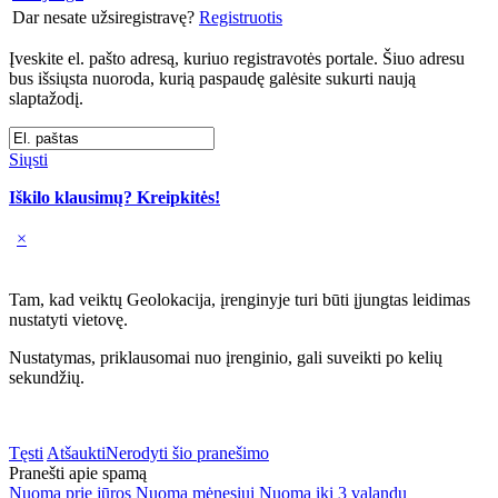
Dar nesate užsiregistravę?
Registruotis
Įveskite el. pašto adresą, kuriuo registravotės portale. Šiuo adresu
bus išsiųsta nuoroda, kurią paspaudę galėsite sukurti naują
slaptažodį.
Siųsti
Iškilo klausimų? Kreipkitės!
×
Tam, kad veiktų Geolokacija, įrenginyje turi būti įjungtas leidimas
nustatyti vietovę.
Nustatymas, priklausomai nuo įrenginio, gali suveikti po kelių
sekundžių.
Tęsti
Atšaukti
Nerodyti šio pranešimo
Pranešti apie spamą
Nuoma prie jūros
Nuoma mėnesiui
Nuoma iki 3 valandų