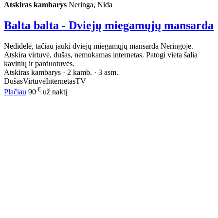
Atskiras kambarys
Neringa, Nida
Balta balta - Dviejų miegamųjų mansarda
Nedidelė, tačiau jauki dviejų miegamųjų mansarda Neringoje.
Atskira virtuvė, dušas, nemokamas internetas. Patogi vieta šalia
kavinių ir parduotuvės.
Atskiras kambarys · 2 kamb. · 3 asm.
Dušas
Virtuvė
Internetas
TV
€
Plačiau
90
už naktį