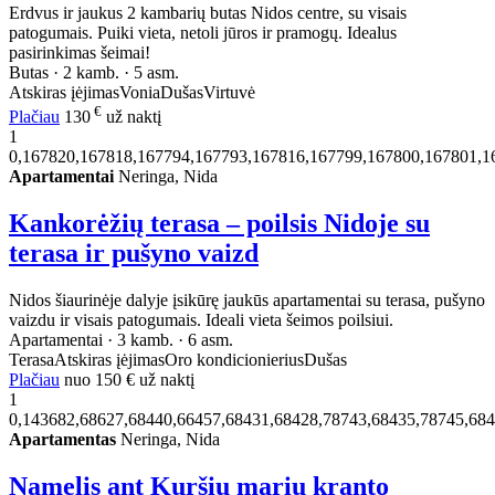
Erdvus ir jaukus 2 kambarių butas Nidos centre, su visais
patogumais. Puiki vieta, netoli jūros ir pramogų. Idealus
pasirinkimas šeimai!
Butas · 2 kamb. · 5 asm.
Atskiras įėjimas
Vonia
Dušas
Virtuvė
€
Plačiau
130
už naktį
1
0,167820,167818,167794,167793,167816,167799,167800,167801,1
Apartamentai
Neringa, Nida
Kankorėžių terasa – poilsis Nidoje su
terasa ir pušyno vaizd
Nidos šiaurinėje dalyje įsikūrę jaukūs apartamentai su terasa, pušyno
vaizdu ir visais patogumais. Ideali vieta šeimos poilsiui.
Apartamentai · 3 kamb. · 6 asm.
Terasa
Atskiras įėjimas
Oro kondicionierius
Dušas
Plačiau
nuo
150 €
už naktį
1
0,143682,68627,68440,66457,68431,68428,78743,68435,78745,68
Apartamentas
Neringa, Nida
Namelis ant Kuršių marių kranto