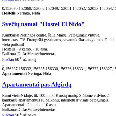
1
0,152070,152068,152062,152049,152051,152052,152053,152054,1
Hostelis
Neringa, Nida
Svečių namai "Hostel El Nido"
Kambariai Neringos centre, šalia Marių. Patogumai: virtuvė,
internetas, TV. Draugiški gyvūnams, savarankiškas atvykimas. Puiki
vieta poilsiui!
Hostelis · 9 kamb. · 18 asm.
Balkonas
Dušas
Virtuvė
Internetas
€
Plačiau
60
už naktį
1
0,156337,156332,156335,156330,156336,156331,156333,156327,1
Apartamentai
Neringa, Nida
Apartamentai pas Algirdą
Rami vieta Nidoje, tik 100 m iki Kuršių marių. Siūlome erdvius 2
kambarių apartamentus su balkonu, internetu ir visais patogumais.
Apartamentai · 2 kamb. · 10 asm.
Balkonas
Dušas
Virtuvė
Internetas
€
Plačiau
50
už naktį