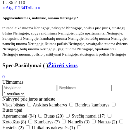
1 - 36 iš
110
« Atgal
1
2
3
4
Toliau »
Apgyvendinimas, nakvynė, nuoma Neringoje?
trumpalaikė nuoma Neringoje, nakvynė Neringoje, poilsis prie jūros, atostogų
būstas Neringoje, apgyvendinimas Neringoje, pigūs apartamentai Neringoje,
kur apsistoti Neringoje, kambarių nuoma Neringoje, kotedžų nuoma Neringoje,
namelių nuoma Neringoje, šeimos poilsis Neringoje, savaitgalio nuoma dviems
Neringoje, butų nuoma Neringoje , pigi nuoma Neringoje, Apartamentai
Neringoje nuoma, poilsio pasiūlymai Neringoje, atostogos ir poilsis Neringoje
Spec.Pasiūlymai
(
)
Žiūrėti visus
0
Užimtumas
Nakvynė prie jūros ar mieste
Visas būstas
Atskiras kambarys
Bendras kambarys
Būsto tipai
Apartamentai
(94)
Butas
(20)
Svečių namai
(17)
Kotedžas
(8)
Kambarys
(7)
Namelis
(3)
Namas
(2)
Hostelis
(2)
Unikalios nakvynės
(1)