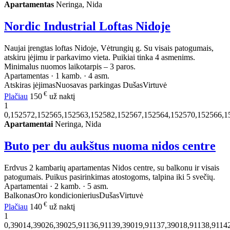
Apartamentas
Neringa, Nida
Nordic Industrial Loftas Nidoje
Naujai įrengtas loftas Nidoje, Vėtrungių g. Su visais patogumais,
atskiru įėjimu ir parkavimo vieta. Puikiai tinka 4 asmenims.
Minimalus nuomos laikotarpis – 3 paros.
Apartamentas · 1 kamb. · 4 asm.
Atskiras įėjimas
Nuosavas parkingas
Dušas
Virtuvė
€
Plačiau
150
už naktį
1
0,152572,152565,152563,152582,152567,152564,152570,152566,1
Apartamentai
Neringa, Nida
Buto per du aukštus nuoma nidos centre
Erdvus 2 kambarių apartamentas Nidos centre, su balkonu ir visais
patogumais. Puikus pasirinkimas atostogoms, talpina iki 5 svečių.
Apartamentai · 2 kamb. · 5 asm.
Balkonas
Oro kondicionierius
Dušas
Virtuvė
€
Plačiau
140
už naktį
1
0,39014,39026,39025,91136,91139,39019,91137,39018,91138,9114