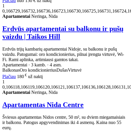
Plačiau
nuo
150 €
už naktį
1
0,166729,166732,166736,166723,166730,166725,166731,166724,1
Apartamentai
Neringa, Nida
Erdvūs apartamentai su balkonu ir pušų
vaizdu | Taikos Hill
Erdvūs trijų kambarių apartamentai Nidoje, su balkonu ir pušų
vaizdu. Patogumai: oro kondicionierius, pilnai įrengta virtuvė, Wi-
Fi. Rami aplinka, artimiausi gamtos takai.
Apartamentai · 3 kamb. · 4 asm.
Balkonas
Oro kondicionierius
Dušas
Virtuvė
€
Plačiau
180
už naktį
1
0,106118,106119,106120,106121,106137,106136,106128,106131,1
Apartamentai
Neringa, Nida
Apartamentas Nida Centre
Šviesus apartamentas Nidos centre, 50 m², su dviem miegamaisiais
ir balkonu. Patogus apgyvendinimas iki 4 asmenų. Kaina nuo 55
eurų.