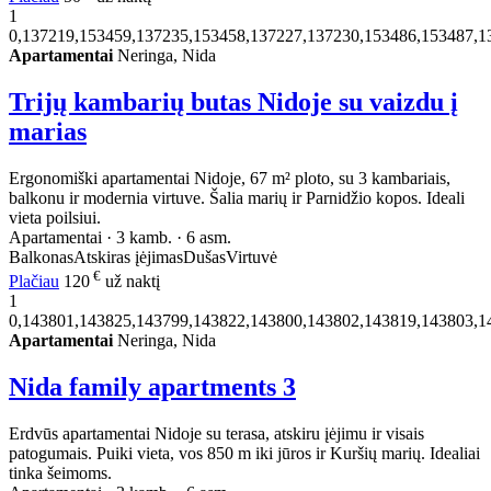
1
0,137219,153459,137235,153458,137227,137230,153486,153487,1
Apartamentai
Neringa, Nida
Trijų kambarių butas Nidoje su vaizdu į
marias
Ergonomiški apartamentai Nidoje, 67 m² ploto, su 3 kambariais,
balkonu ir modernia virtuve. Šalia marių ir Parnidžio kopos. Ideali
vieta poilsiui.
Apartamentai · 3 kamb. · 6 asm.
Balkonas
Atskiras įėjimas
Dušas
Virtuvė
€
Plačiau
120
už naktį
1
0,143801,143825,143799,143822,143800,143802,143819,143803,1
Apartamentai
Neringa, Nida
Nida family apartments
3
Erdvūs apartamentai Nidoje su terasa, atskiru įėjimu ir visais
patogumais. Puiki vieta, vos 850 m iki jūros ir Kuršių marių. Idealiai
tinka šeimoms.