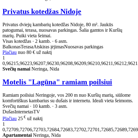
Privatus kotedžas Nidoje
Privatus dviejų kambarių kotedžas Nidoje, 80 m². Jaukūs
patogumai, terasa, nuosavas parkingas. Šalia gamtos ir Kuršių
marių. Puiki vieta šeimai.
Visas kotedžas · 2 kamb. · 6 asm.
Balkonas
Terasa
Atskiras įėjimas
Nuosavas parkingas
Plačiau
nuo
80 €
už naktį
1
0,96215,96223,96207,96230,96208,96209,96210,96211,96212,9621
Svečių namai
Neringa, Nida
Motelis "Lagūna" ramiam poilsiui
Ramiam poilsiui Neringoje, vos 200 m nuo Kuršių marių, siūlome
komfortiškus kambarius su dušais ir internetu. Ideali vieta šeimoms.
Svečių namai · 10 kamb. · 3 asm.
Dušas
Internetas
TV
€
Plačiau
25
už naktį
1
0,72709,72706,72703,72684,72683,72702,72701,72685,72689,726
Apartamentai
Neringa, Nida