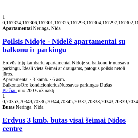
1
0,167324,167306,167301,167325,167293,167304,167297,167302,1
Apartamentai
Neringa, Nida
Poilsis Nidoje - Nidelê apartamentai su
balkonu ir parkingu
Erdvūs trijų kambarių apartamentai Nidoje su balkonu ir nuosavu
parkingu. Ideali vieta šeimai ar draugams, patogus poilsis netoli
jūros.
Apartamentai · 3 kamb. · 6 asm.
Balkonas
Oro kondicionierius
Nuosavas parkingas
Dušas
Plačiau
nuo
200 €
už naktį
1
0,70353,70349,70336,70344,70345,70337,70338,70343,70339,703
Butas
Neringa, Nida
Erdvus 3 kmb. butas visai šeimai Nidos
centre