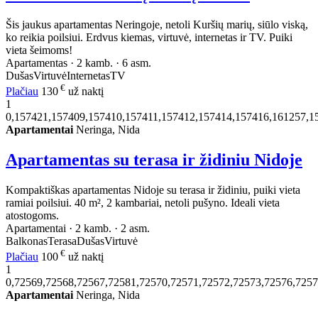
Šis jaukus apartamentas Neringoje, netoli Kuršių marių, siūlo viską,
ko reikia poilsiui. Erdvus kiemas, virtuvė, internetas ir TV. Puiki
vieta šeimoms!
Apartamentas · 2 kamb. · 6 asm.
Dušas
Virtuvė
Internetas
TV
€
Plačiau
130
už naktį
1
0,157421,157409,157410,157411,157412,157414,157416,161257,1
Apartamentai
Neringa, Nida
Apartamentas su terasa ir židiniu Nidoje
Kompaktiškas apartamentas Nidoje su terasa ir židiniu, puiki vieta
ramiai poilsiui. 40 m², 2 kambariai, netoli pušyno. Ideali vieta
atostogoms.
Apartamentai · 2 kamb. · 2 asm.
Balkonas
Terasa
Dušas
Virtuvė
€
Plačiau
100
už naktį
1
0,72569,72568,72567,72581,72570,72571,72572,72573,72576,725
Apartamentai
Neringa, Nida